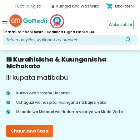
shopping_cart
Fuatilia Agizo
Kuingia kwa Washirika
Mkokoteni
menu
Weka sahihi
*
Inatafuta ndani
Swahili
Badilisha Lugha kutoka juu.
Ili Kurahisisha & Kuunganisha
Mchakato
Ili kupata matibabu
Kukaa kwa Starehe Hospitali
Uchaguzi wa hospitali kulingana na bajeti yako
Msaada wa Mshauri wa Huduma ya Afya wa Muda Wote
Shauriana Sasa