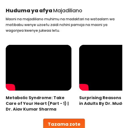
Huduma ya afya
Majadiliano
Maoni na majadiliano muhimu na madaktari na wataalam wa
matibabu wenye uzoefu zaidi nchini pamoja na maoni ya
wagonjwa kwenye jukwaa letu.
Metabolic Syndrome: Take
Surprising Reasons fo
Care of Your Heart (Part - 1) |
in Adults By Dr. Mudas
Dr. Ajay Kumar Sharma
Tazama zote