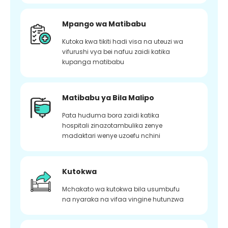
Mpango wa Matibabu
Kutoka kwa tikiti hadi visa na uteuzi wa
vifurushi vya bei nafuu zaidi katika
kupanga matibabu
Matibabu ya Bila Malipo
Pata huduma bora zaidi katika
hospitali zinazotambulika zenye
madaktari wenye uzoefu nchini
Kutokwa
Mchakato wa kutokwa bila usumbufu
na nyaraka na vifaa vingine hutunzwa