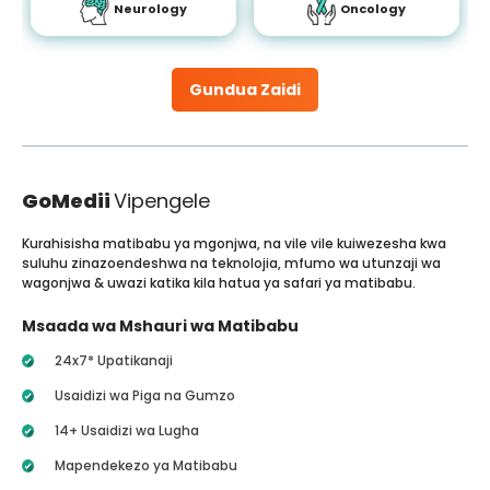
Neurology
Oncology
Gundua Zaidi
GoMedii
Vipengele
Kurahisisha matibabu ya mgonjwa, na vile vile kuiwezesha kwa
suluhu zinazoendeshwa na teknolojia, mfumo wa utunzaji wa
wagonjwa & uwazi katika kila hatua ya safari ya matibabu.
Msaada wa Mshauri wa Matibabu
24x7* Upatikanaji
Usaidizi wa Piga na Gumzo
14+ Usaidizi wa Lugha
Mapendekezo ya Matibabu