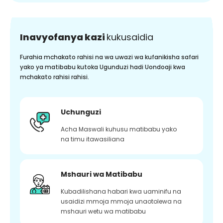
Inavyofanya kazi
kukusaidia
Furahia mchakato rahisi na wa uwazi wa kufanikisha safari
yako ya matibabu kutoka Ugunduzi hadi Uondoaji kwa
mchakato rahisi rahisi.
Uchunguzi
Acha Maswali kuhusu matibabu yako
na timu itawasiliana
Mshauri wa Matibabu
Kubadilishana habari kwa uaminifu na
usaidizi mmoja mmoja unaotolewa na
mshauri wetu wa matibabu