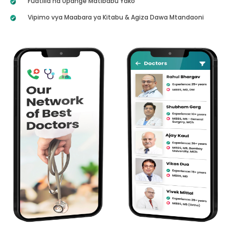
Fuatilia na Upange Matibabu Yako
Vipimo vya Maabara ya Kitabu & Agiza Dawa Mtandaoni