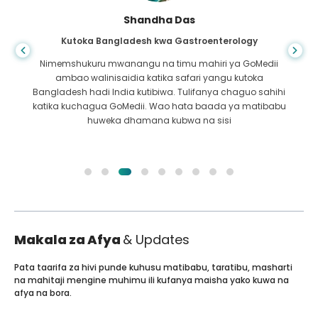
Shandha Das
Kutoka Bangladesh kwa Gastroenterology
Nimemshukuru mwanangu na timu mahiri ya GoMedii
ambao walinisaidia katika safari yangu kutoka
Bangladesh hadi India kutibiwa. Tulifanya chaguo sahihi
katika kuchagua GoMedii. Wao hata baada ya matibabu
huweka dhamana kubwa na sisi
Makala za Afya
& Updates
Pata taarifa za hivi punde kuhusu matibabu, taratibu, masharti
na mahitaji mengine muhimu ili kufanya maisha yako kuwa na
afya na bora.