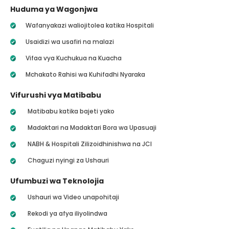
Huduma ya Wagonjwa
Wafanyakazi waliojitolea katika Hospitali
Usaidizi wa usafiri na malazi
Vifaa vya Kuchukua na Kuacha
Mchakato Rahisi wa Kuhifadhi Nyaraka
Vifurushi vya Matibabu
Matibabu katika bajeti yako
Madaktari na Madaktari Bora wa Upasuaji
NABH & Hospitali Zilizoidhinishwa na JCI
Chaguzi nyingi za Ushauri
Ufumbuzi wa Teknolojia
Ushauri wa Video unapohitaji
Rekodi ya afya iliyolindwa