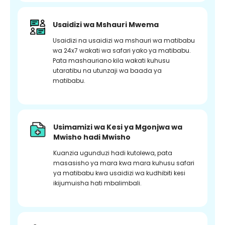
Usaidizi wa Mshauri Mwema
Usaidizi na usaidizi wa mshauri wa matibabu
wa 24x7 wakati wa safari yako ya matibabu.
Pata mashauriano kila wakati kuhusu
utaratibu na utunzaji wa baada ya
matibabu.
Usimamizi wa Kesi ya Mgonjwa wa
Mwisho hadi Mwisho
Kuanzia ugunduzi hadi kutolewa, pata
masasisho ya mara kwa mara kuhusu safari
ya matibabu kwa usaidizi wa kudhibiti kesi
ikijumuisha hati mbalimbali.