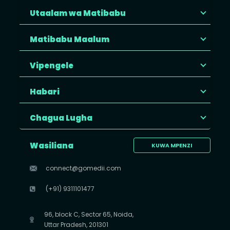
Utaalam wa Matibabu
Matibabu Maalum
Vipengele
Habari
Chagua Lugha
Wasiliana
KUWA MPENZI
connect@gomedii.com
(+91) 9311101477
96, block C, Sector 65, Noida,
Uttar Pradesh, 201301