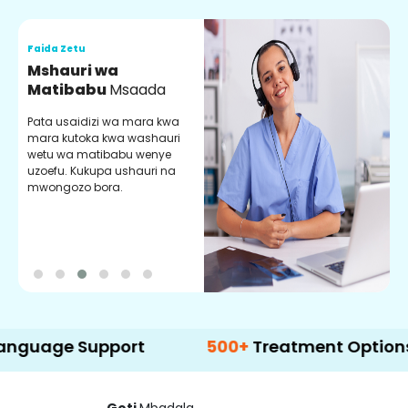
Faida Zetu
F
Mshauri wa
V
Matibabu
Msaada
U
Pata usaidizi wa mara kwa
U
mara kutoka kwa washauri
m
wetu wa matibabu wenye
z
uzoefu. Kukupa ushauri na
w
mwongozo bora.
b
 Support
500+
Treatment Options