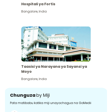
Hospitali ya Fortis
Bangalore
,
India
Taasisi ya Narayana ya Sayansi ya
Moyo
Bangalore
,
India
Chunguza
by Miji
Pata matibabu katika miji unayochagua na GoMedii