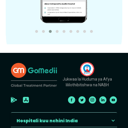
Jukwaa la Huduma ya Afya
lililothibitishwa na NABH
Hospitali kuu nchini India