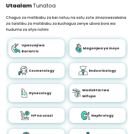
Utaalam
Tunatoa
Chaguo za matibabu za bei nafuu na safu zote zinazowezekana
za taratibu za matibabu za kuchagua zenye ubora bora wa
huduma za afya nchini.
Upasuaji wa
Magonjwa ya moyo
Bariatric
Cosmetology
Endocrinology
Madaktari wa
Gynecology
Mifupa
IVF na uzazi
Nephrology