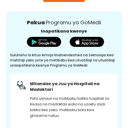
Pakua
Programu ya GoMedii
Inapatikana kwenye
Suluhisho la kituo kimoja linaloendeshwa na teknolojia kwa
mahitaji yako yote ya matibabu kwa ufuatiliaji na ufuatiliaji
unaopatikana kwenye Programu ya GoMedii.
Mitandao ya Juu ya Hospitali na
Madaktari
Pata ushauri na matibabu katika hospitali za
kisasa na madaktari walio na uzoefu zaidi
katika kesi yako. matibabu bora kwa
gharama nafuu.