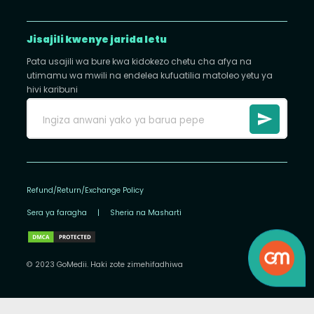
Jisajili kwenye jarida letu
Pata usajili wa bure kwa kidokezo chetu cha afya na
utimamu wa mwili na endelea kufuatilia matoleo yetu ya
hivi karibuni
Refund/Return/Exchange Policy
Sera ya faragha
|
Sheria na Masharti
© 2023 GoMedii. Haki zote zimehifadhiwa