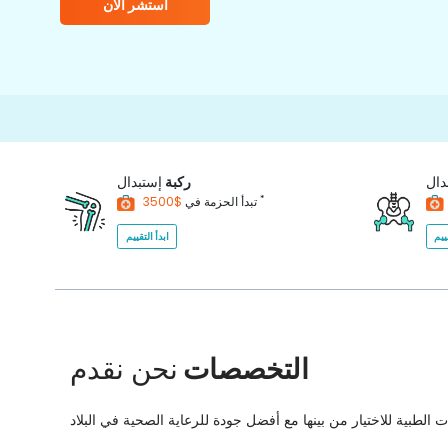
استشر الآن
15000+
دال
ركبة
إستبدال
*
$3500
تبدأ الحزمة في
ييم
ابدأ التقييم
التخصصات
نحن نقدم