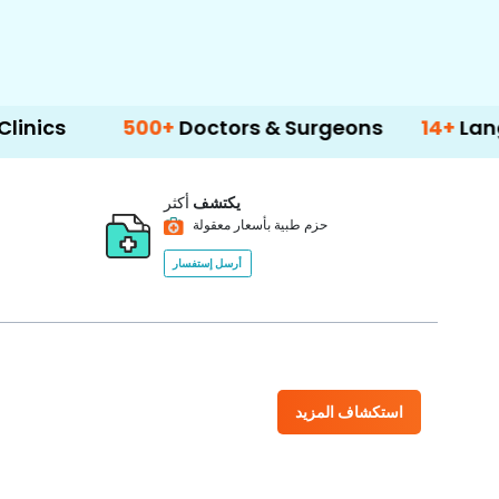
500+
Doctors & Surgeons
14+
Language Su
يكتشف
أكثر
حزم طبية بأسعار معقولة
أرسل إستفسار
استكشاف المزيد