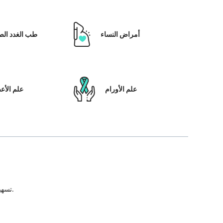
أمراض النساء
طب الغدد الص
علم الأورام
علم الأ
تسهيل علاج المريض ، بالإضافة إلى تمكينه بالحلول التي تعتمد على التكنولوجيا ونظام رعاية المرضى والشفافية في كل خطوة من خطوات رحلة العلاج.