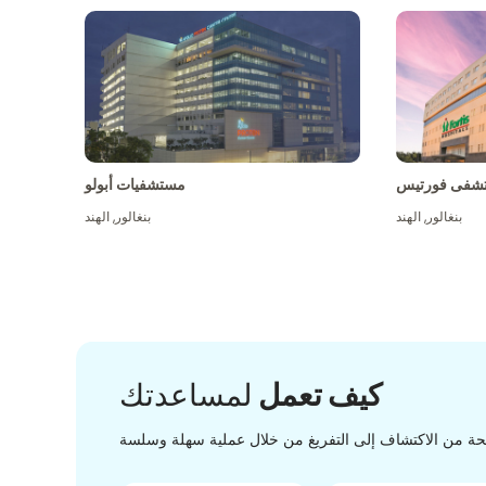
شفى فورتيس
مستشفيات أبولو
بنغالور
,
الهند
بنغالور
,
الهند
كيف تعمل
لمساعدتك