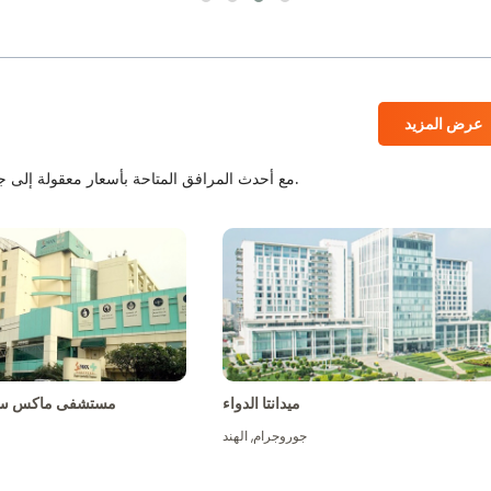
عرض المزيد
المستشفيات المعتمدة من JCI و NABH مع أحدث المرافق المتاحة بأسعار معقولة إلى جانب أفضل الطاقم الطبي.
ميدانتا الدواء
مستشفى ماكس سو
جوروجرام
,
الهند