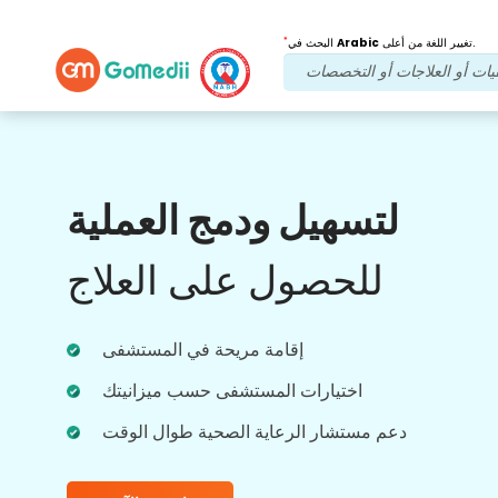
*
تغيير اللغة من أعلى.
Arabic
البحث في
فوائدنا
لتسهيل ودمج العملية
بعد العلاج
متابعة الرعاية
للحصول على العلاج
احصل على دعم طبي ودعم للمرضى على مدار
الساعة طوال أيام الأسبوع مع فريقنا الذي يعالج
مشاكلك في جميع الأوقات. تحديثات منتظمة على
احتياجاتك العلاجية.
إقامة مريحة في المستشفى
اختيارات المستشفى حسب ميزانيتك
دعم مستشار الرعاية الصحية طوال الوقت