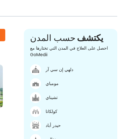
يكتشف
حسب المدن
احصل على العلاج في المدن التي تختارها مع
GoMedii
دلهي إن سي آر
مومباي
تشيناي
كولكاتا
حيدر أباد