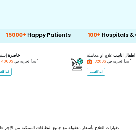
Happy Patients
100+
Hospitals & Clinics
اطفال انابيب
علاج او معاملة
خاصرة
إستب
*
*
$3200
تبدأ الحزمة في
$4000
تبدأ الحزمة في
ابدأ التقييم
ابدأ التق
خيارات العلاج بأسعار معقولة مع جميع النطاقات الممكنة من الإجراءات الطبية للاختيار من بينها مع أفضل جودة للرعاية الصحية في البلاد.