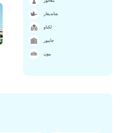
بنغالور
شانديغار
لكناو
جايبور
بيون