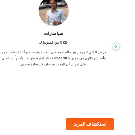
شيا ساراث
من كمبوديا لـ CKD
يص إصابتي
مرض الكلى المزمن هو حالة تدوم مدى الحياة وتزداد سوءًا. لقد عانيت من
 أكن أعرف
ذلك لفترة طويلة ، وأخيراً ساعدني GoMedii وأحد شركائهم في كمبوديا
على إدراك أن الوقت قد حان لاستعادة صحتي.
استكشاف المزيد