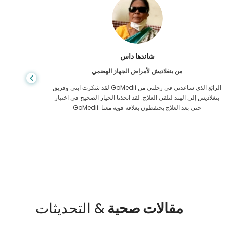
شاندها داس
من بنغلاديش لأمراض الجهاز الهضمي
لقد شكرت ابني وفريق GoMedii الرائع الذي ساعدني في رحلتي من
بنغلاديش إلى الهند لتلقي العلاج. لقد اتخذنا الخيار الصحيح في اختيار
الرعاية ا
GoMedii. حتى بعد العلاج يحتفظون بعلاقة قوية معنا
الممل
مقالات صحية
& التحديثات