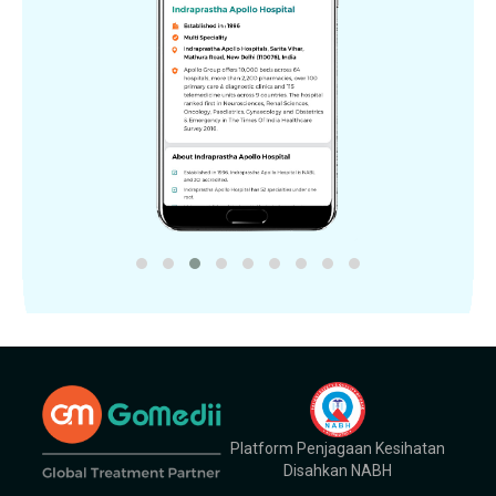
Platform Penjagaan Kesihatan
Disahkan NABH