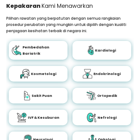
Kepakaran
Kami Menawarkan
Pilihan rawatan yang berpatutan dengan semua rangkaian
prosedur perubatan yang mungkin untuk dipilih dengan kualiti
penjagaan kesihatan terbaik di negara ini.
Pembedahan
Kardiologi
Bariatrik
Kosmetologi
Endokrinologi
Sakit Puan
Ortopedik
IVF & Kesuburan
Nefrologi
Neurologi
Onkologi