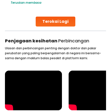
Teruskan membaca
globe are searching for treatments like angioplasty and
stent placement in Indian hospitals, owing to the
combination of high-quality care and affordability.
Studies, such as one published
Terokai Lagi
Continue Reading
Penjagaan kesihatan
Perbincangan
Ulasan dan perbincangan penting dengan doktor dan pakar
perubatan yang paling berpengalaman di negara ini bersama-
sama dengan maklum balas pesakit di platform kami.