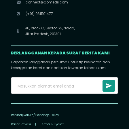
connect@gomedii.com
(+91) 9311101477
96, block C, Sector 65, Noida,
Uttar Pradesh, 201301
BERLANGGANAN KEPADA SURAT BERITA KAMI
Dapatkan langganan percuma untuk tip kesihatan dan
kecergasan kami dan nantikan tawaran terbaru kami
Refund/Return/Exchange Policy
Dasar Privasi
|
Terma & Syarat