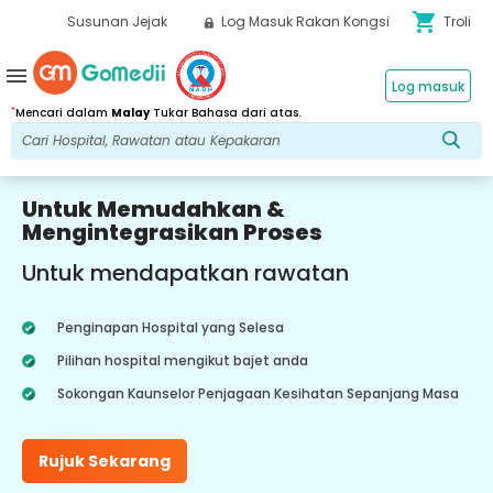
shopping_cart
Susunan Jejak
Log Masuk Rakan Kongsi
Troli
menu
Log masuk
*
Mencari dalam
Malay
Tukar Bahasa dari atas.
Untuk Memudahkan &
Mengintegrasikan Proses
Untuk mendapatkan rawatan
Penginapan Hospital yang Selesa
Pilihan hospital mengikut bajet anda
Sokongan Kaunselor Penjagaan Kesihatan Sepanjang Masa
Rujuk Sekarang