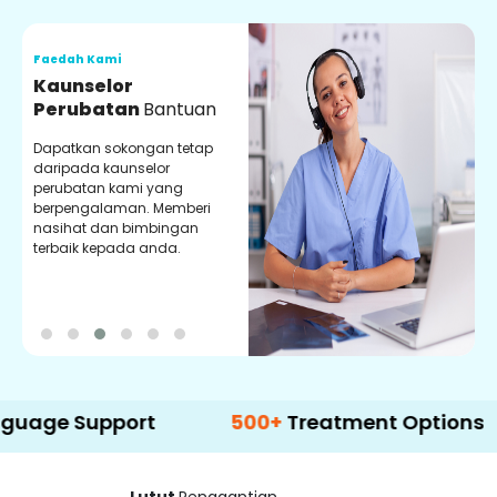
Faedah Kami
F
Kaunselor
V
Perubatan
Bantuan
P
Dapatkan sokongan tetap
P
daripada kaunselor
d
perubatan kami yang
p
berpengalaman. Memberi
m
nasihat dan bimbingan
m
terbaik kepada anda.
p
k
Support
500+
Treatment Options