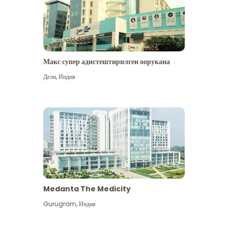
Макс супер адистештирилген оорукана
Дели
,
Индия
Medanta The Medicity
Gurugram
,
Индия