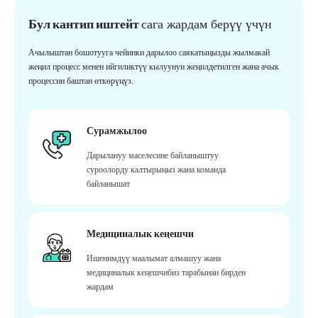
Бул кантип иштейт
сага жардам берүү үчүн
Ачылыштан бошотууга чейинки дарылоо саякатыңызды жылмакай
жеңил процесс менен ийгиликтүү кылуунун жеңилдетилген жана ачык
процессин баштан өткөрүңүз.
Сурамжылоо
Дарылануу маселесине байланыштуу
суроолорду калтырыңыз жана команда
байланышат
Медициналык кеңешчи
Ишенимдүү маалымат алмашуу жана
медициналык кеңешчибиз тарабынан бирден
жардам