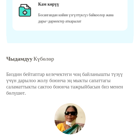
Кам көрүү
Босангандан кийин үзгүлтүксүз байкоолор жана
дары-дармектер аткарылат
Чыдамдуу
Күбөлөр
Биздин бейтаптар келечектеги чоң байланышты түзүү
үчүн дарылоо жолу боюнча эң мыкты сапаттагы
саламаттыкты сактоо боюнча тажрыйбасын биз менен
бөлүшөт.