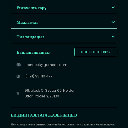
Өзгөчөлүктөрү
Маалымат
Тил тандаңыз
Байланышыңыз
ӨНӨКТӨШ БОЛУУ
connect@gomedii.com
(+91) 9311101477
96, block C, Sector 65, Noida,
Uttar Pradesh, 201301
БИЗДИН ГАЗЕТАГА ЖАЗЫЛЫҢЫЗ
Ден соолук жана фитнес боюнча бекер жазылууну алыңыз жана акыркы