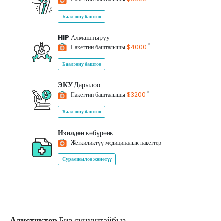
Баалоону баштоо
HIP
Алмаштыруу
*
Пакеттин башталышы
$4000
Баалоону баштоо
ЭКУ
Дарылоо
*
Пакеттин башталышы
$3200
Баалоону баштоо
Изилдөө
көбүрөөк
Жеткиликтүү медициналык пакеттер
Сурамжылоо жөнөтүү
Адистиктер
Биз сунуштайбыз