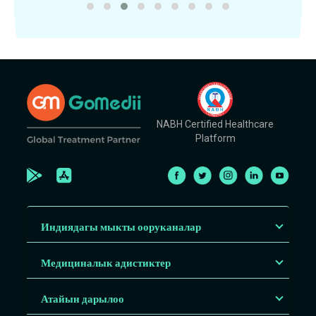
NABH Certified Healthcare
Platform
Индиядагы мыкты ооруканалар
Медициналык адистиктер
Атайын дарылоо