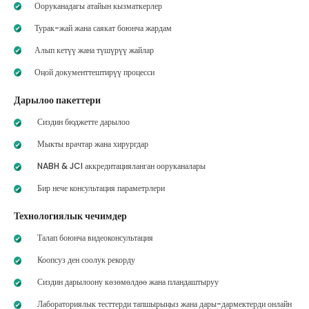
Ооруканадагы атайын кызматкерлер
Турак-жай жана саякат боюнча жардам
Алып кетүү жана түшүрүү жайлар
Оңой документтештирүү процесси
Дарылоо пакеттери
Сиздин бюджетте дарылоо
Мыкты врачтар жана хирургдар
NABH & JCI аккредитацияланган ооруканалары
Бир нече консультация параметрлери
Технологиялык чечимдер
Талап боюнча видеоконсультация
Коопсуз ден соолук рекорду
Сиздин дарылоону көзөмөлдөө жана пландаштыруу
Лабораториялык тесттерди тапшырыңыз жана дары-дармектерди онлайн