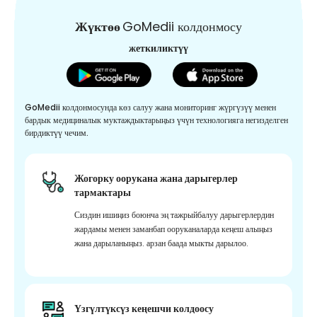
Жүктөө
GoMedii колдонмосу
жеткиликтүү
GoMedii колдонмосунда көз салуу жана мониторинг жүргүзүү менен
бардык медициналык муктаждыктарыңыз үчүн технологияга негизделген
бирдиктүү чечим.
Жогорку оорукана жана дарыгерлер
тармактары
Сиздин ишиңиз боюнча эң тажрыйбалуу дарыгерлердин
жардамы менен заманбап ооруканаларда кеңеш алыңыз
жана дарыланыңыз. арзан баада мыкты дарылоо.
Үзгүлтүксүз кеңешчи колдоосу