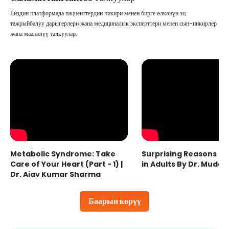
Биздин платформада пациенттердин пикири менен бирге өлкөнүн эң
тажрыйбалуу дарыгерлери жана медициналык эксперттери менен сын-пикирлер
жана маанилүү талкуулар.
Metabolic Syndrome: Take
Surprising Reasons fo
Care of Your Heart (Part - 1) |
in Adults By Dr. Mudas
Dr. Ajay Kumar Sharma
Баарын көрүү