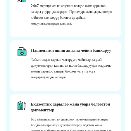
24x7 медициналык кеңешчи колдоо жана дарылоо
сапары учурунда жардам. Процедура жана дарылоодон
кийинки кам көрүү боюнча ар дайым
консультацияларды алыңыз.
Пациенттин ишин аягына чейин башкаруу
Табылгандан тартып чыгарууга чейин ар кандай
документтерди камтыган ишти башкаруунун жардамы
менен дарылоо сапары боюнча үзгүлтүксүз
жаңыртууларды алыңыз.
Бюджеттик дарылоо жана убара болбостон
документтер
Ыңгайлаштырылган дарылоо параметрлерин алыңыз.
Колдонмо аркылуу документтерди жүктөө жана
иштетүү кыйынчылыксыз бюджетке ылайыкталган баа