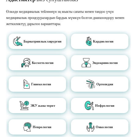
Өлкөдө медициналык тейлөөнүн эң мыкты сапаты менен тандоо үчүн
медициналык процедуралардын бардык мүмкүн болгон диапазондору менен
жеткиликтүү дарылоо варианттары.
Бариатриялык хирургия
Кардиология
Косметология
Эндокринология
Гинекология
Ортопедия
ЭКУ жана төрөт
Нефрология
Неврология
Онкология