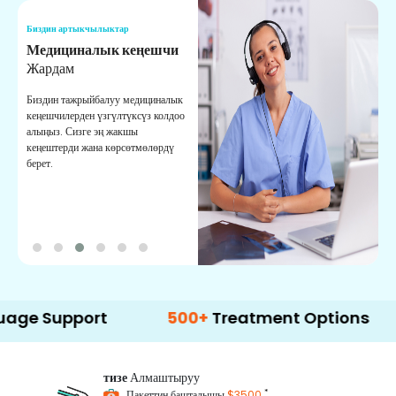
Биздин артыкчылыктар
Б
Медициналык кеңешчи
О
Жардам
К
Биздин тажрыйбалуу медициналык
Д
кеңешчилерден үзгүлтүксүз колдоо
ж
алыңыз. Сизге эң жакшы
р
кеңештерди жана көрсөтмөлөрдү
т
берет.
о
pport
500+
Treatment Options
тизе
Алмаштыруу
*
Пакеттин башталышы
$3500