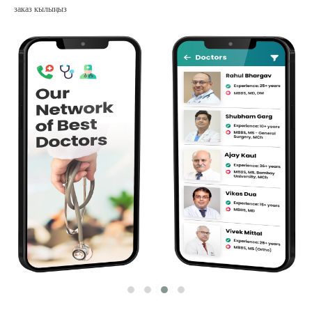
заказ кылыңыз