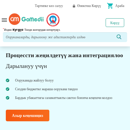
shopping_cart
Тартипке көз салуу
Өнөктөш Кирүү
Араба
menu
Кирүү
*
Издөө
Kyrgyz
Тилди жогорудан өзгөртүңүз.
Процессти жеңилдетүү жана интеграциялоо
Дарылануу үчүн
Ооруканада жайлуу болуу
Сиздин бюджетке жараша оорукана тандоо
Бардык убакыттагы саламаттыкты сактоо боюнча кеңешчи колдоо
Азыр кеңешиңиз