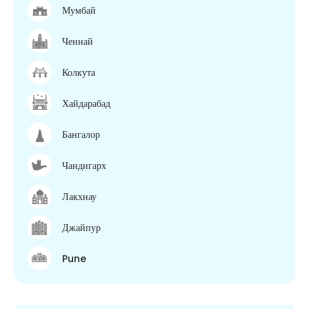
Мумбай
Ченнай
Колкута
Хайдарабад
Бангалор
Чандигарх
Лакхнау
Джайпур
Pune