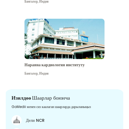
Бангалор
,
Индия
Нараяна кардиология институту
Бангалор
,
Индия
Изилдөө
Шаарлар боюнча
GoMedii менен сиз каалаган шаарларда дарыланыңыз
Дели NCR