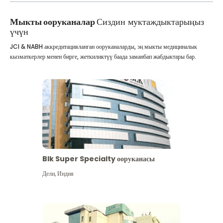
Мыкты ооруканалар
Сиздин муктаждыктарыңыз
үчүн
JCI & NABH аккредитацияланган ооруканаларды, эң мыкты медициналык
кызматкерлер менен бирге, жеткиликтүү баада заманбап жабдыктары бар.
Blk Super Specialty ооруканасы
Дели
,
Индия