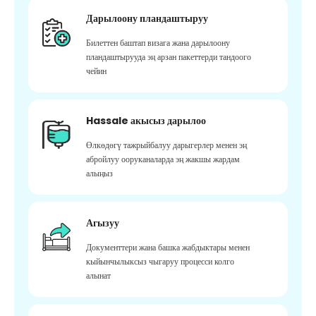
Дарылоону пландаштыруу
Билеттен баштап визага жана дарылоону
пландаштырууда эң арзан пакеттерди тандоого
чейин
Hassale акысыз дарылоо
Өлкөдөгү тажрыйбалуу дарыгерлер менен эң
абройлуу ооруканаларда эң жакшы жардам
алыңыз
Агызуу
Документтери жана башка жабдыктары менен
кыйынчылыксыз чыгаруу процесси колго
алынат