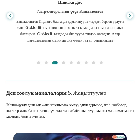
Шандха Дас
Гастроэнтерология үчүн Бангладештен
Бангладештен Индияга барганда дарыланууга жардам берген уулума
жана GoMedii компаниясынын мыкты командасына ыраазычылык
билдирем. GoMedii тандоодо биз туура тандоо жасадык. Алар
дарылангандан кийин да биз менен тыгыз байланышта
Ден соолук макалалары
& Жаңыртуулар
Жашооңузду дени сак жана жакшыраак кылуу үчүн дарылоо, жол-жоболор,
шарттар жана башка тиешелүү талаптарга байланыштуу акыркы маалымат менен
кабардар болуп туруңуз.