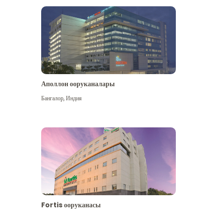
Аполлон ооруканалары
Көбүрөөк көрүү
Бангалор
,
Индия
Fortis ооруканасы