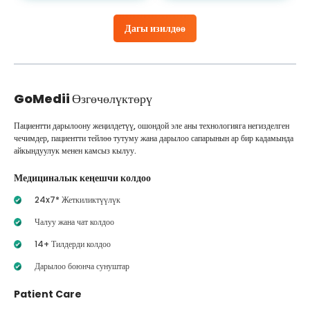
Дагы изилдөө
GoMedii
Өзгөчөлүктөрү
Пациентти дарылоону жеңилдетүү, ошондой эле аны технологияга негизделген
чечимдер, пациентти тейлөө тутуму жана дарылоо сапарынын ар бир кадамында
айкындуулук менен камсыз кылуу.
Медициналык кеңешчи колдоо
24x7* Жеткиликтүүлүк
Чалуу жана чат колдоо
14+ Тилдерди колдоо
Дарылоо боюнча сунуштар
Patient Care