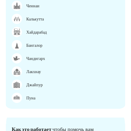
Ченнаи
Калькутта
Хайдарабад
Бангалор
Чандигарх
Лакхнау
Джайпур
Пуна
Как это работает
чтобы помочь вам