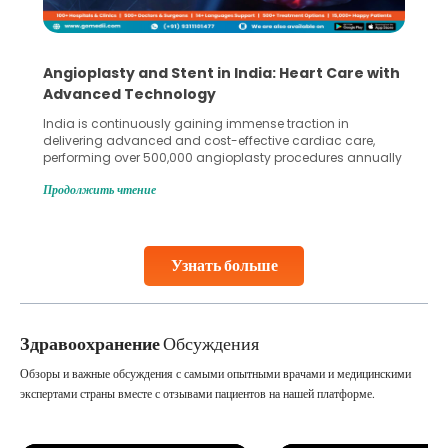
Angioplasty and Stent in India: Heart Care with
Advanced Technology
India is continuously gaining immense traction in
delivering advanced and cost-effective cardiac care,
performing over 500,000 angioplasty procedures annually
with a success rate exceeding 90%. Patients across the
Продолжить чтение
globe are searching for treatments like angioplasty and
stent placement in Indian hospitals, owing to the
combination of high-quality care and affordability.
Studies, such as one published
Узнать больше
Continue Reading
Здравоохранение
Обсуждения
Обзоры и важные обсуждения с самыми опытными врачами и медицинскими
экспертами страны вместе с отзывами пациентов на нашей платформе.