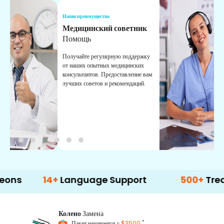
Наши преимущества
Н
Медицинский советник
О
Помощь
К
Получайте регулярную поддержку
О
от наших опытных медицинских
с
консультантов. Предоставление вам
п
лучших советов и рекомендаций.
в
о
14+
Language Support
500+
Treatment O
Колено
Замена
*
Пакет начинается с
$3500