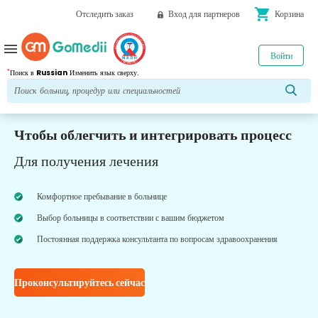
shopping_cart
Отследить заказ
Вход для партнеров
Корзина
menu
Войти
*
Поиск в
Russian
Изменить язык сверху.
Чтобы облегчить и интегрировать процесс
Для получения лечения
Комфортное пребывание в больнице
Выбор больницы в соответствии с вашим бюджетом
Постоянная поддержка консультанта по вопросам здравоохранения
Проконсультируйтесь сейчас