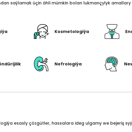
an saýlamak üçin ähli mümkin bolan lukmançylyk amallary bi
giýa
Kosmetologiýa
En
öndürijilik
Nefrologiýa
New
ologiýa esasly çözgütler, hassalara ideg ulgamy we bejeriş s