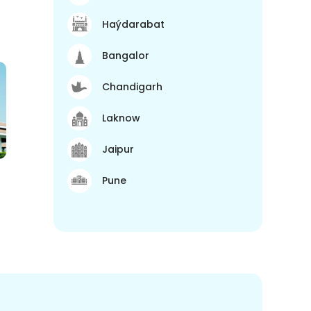
Haýdarabat
Bangalor
Chandigarh
Laknow
Jaipur
Pune