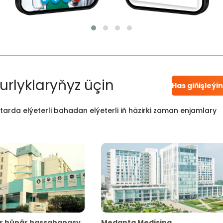
urlyklaryňyz üçin
Has giňişleýi
atarda elýeterli bahadan elýeterli iň häzirki zaman enjamlary
r hünär hassahanasy
Medanta Medisina