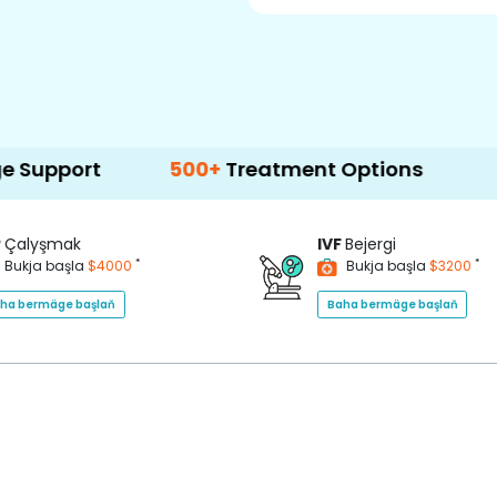
500+
Treatment Options
P
Çalyşmak
IVF
Bejergi
*
*
Bukja başla
$4000
Bukja başla
$3200
ha bermäge başlaň
Baha bermäge başlaň