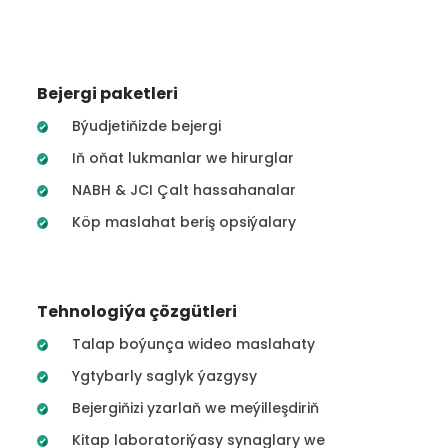
Bejergi paketleri
Býudjetiňizde bejergi
Iň oňat lukmanlar we hirurglar
NABH & JCI Çalt hassahanalar
Köp maslahat beriş opsiýalary
Tehnologiýa çözgütleri
Talap boýunça wideo maslahaty
Ygtybarly saglyk ýazgysy
Bejergiňizi yzarlaň we meýilleşdiriň
Kitap laboratoriýasy synaglary we