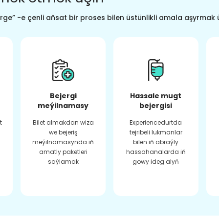
ge” -e çenli aňsat bir proses bilen üstünlikli amala aşyrmak 
Bejergi
Hassale mugt
meýilnamasy
bejergisi
t
Bilet almakdan wiza
Experiencedurtda
we bejeriş
tejribeli lukmanlar
meýilnamasynda iň
bilen iň abraýly
amatly paketleri
hassahanalarda iň
saýlamak
gowy ideg alyň