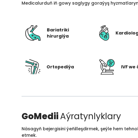
Medicalurduň iň gowy saglygy goraýyş hyzmatlarynd
Bariatriki
Kardiolo
hirurgiýa
Ortopediýa
IVF we 
GoMedii
Aýratynlyklary
Näsagyň bejergisini ýeňilleşdirmek, şeýle hem tehn
etmek.