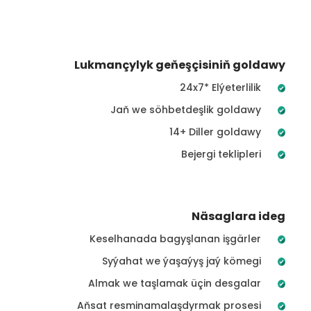
Lukmançylyk geňeşçisiniň goldawy
24x7* Elýeterlilik
Jaň we söhbetdeşlik goldawy
14+ Diller goldawy
Bejergi teklipleri
Näsaglara ideg
Keselhanada bagyşlanan işgärler
Syýahat we ýaşaýyş jaý kömegi
Almak we taşlamak üçin desgalar
Aňsat resminamalaşdyrmak prosesi