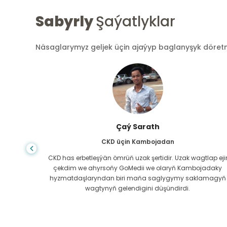
Sabyrly
Şaýatlyklar
Näsaglarymyz geljek üçin ajaýyp baglanyşyk döretmek
Arif Hafiz
Bagyr sirrozy üçin Bangladeşden
lap ejir
Durmuşyň nädogry öwrüm edendigini hiç wagt
jadaky
bilmeýärsiň, maňa Bagyr sirrozy diagnozy goýlanda,
lamagyň
meniň gidip biljek ýerim ýokdy. Maliýe serişdelerim azdy w
näme etjegimi bilmedim. Bangladeşdäki GoMedii-iň
hyzmatdaşy ny bilen habarlaşdym.