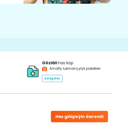
Gözläň
has köp
Amatly lukmançylyk paketleri
Sorag iber
Has giňişleýin öwreniň