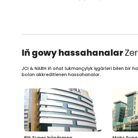
Iň gowy hassahanalar
Zer
JCI & NABH iň oňat lukmançylyk işgärleri bilen bir h
bolan akkreditlenen hassahanalar.
Blk Super hünärmen
Maks Supe