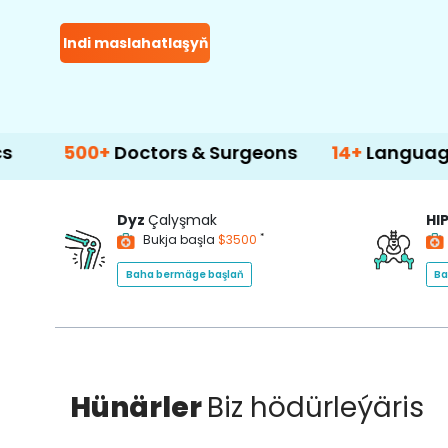
Indi maslahatlaşyň
+
Doctors & Surgeons
14+
Language Support
Dyz
Çalyşmak
HI
*
Bukja başla
$3500
Baha bermäge başlaň
Ba
Hünärler
Biz hödürleýäris