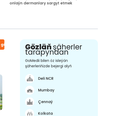
onlaýn dermanlary sargyt etmek
n gör
Gözläň
şäherler
tarapyndan
GoMedii bilen öz isleýän
şäherleriňizde bejergi alyň
Deli NCR
Mumbay
Çennaý
Kolkata