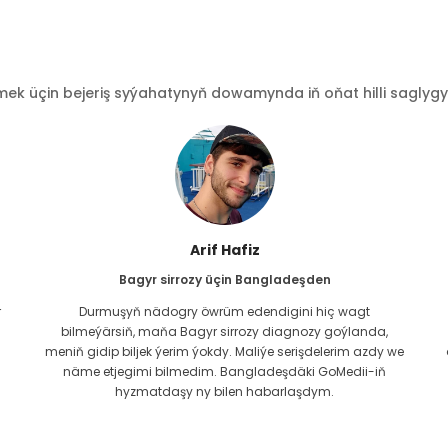
 üçin bejeriş syýahatynyň dowamynda iň oňat hilli saglygy go
Işrat Jahan
Kardiologiýa üçin Bangladeşden
GoMedii bilen paýlaşylan baglanyşyk köne. Iki ýyl töweregi
öň karidiak meseläm üçin olar bilen habarlaşdym. Şeýle-
e
de bolsa, topar hemişe yzygiderli kömek edip gelýär! Maks-
da yzygiderli barlaglarymy geçirmek üçin köplenç
wagtal-wagtal olar bilen habarlaşýaryn, Allanyň toparyny
gowy ýagdaýda saklar diýip umyt edýärin.