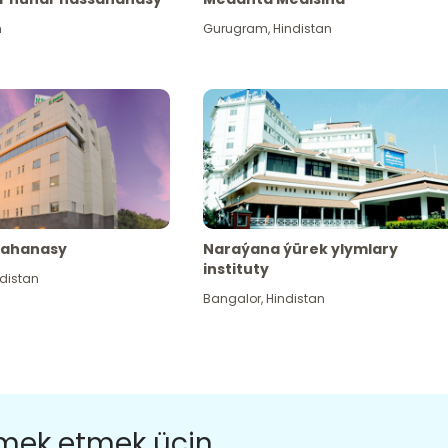
n
Gurugram
,
Hindistan
sahanasy
Naraýana ýürek ylymlary
instituty
distan
Bangalor
,
Hindistan
ömek etmek üçin