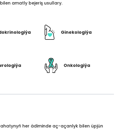
len amatly bejeriş usullary.
dokrinologiýa
Ginekologiýa
rologiýa
Onkologiýa
yýahatynyň her ädiminde aç-açanlyk bilen üpjün