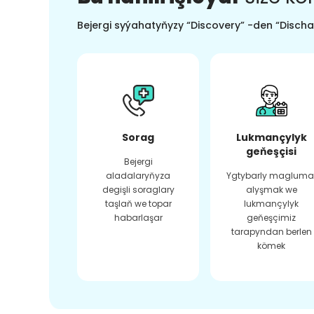
Bejergi syýahatyňyzy “Discovery” -den “Dischar
Sorag
Lukmançylyk
geňeşçisi
Bejergi
aladalaryňyza
Ygtybarly magluma
degişli soraglary
alyşmak we
taşlaň we topar
lukmançylyk
habarlaşar
geňeşçimiz
tarapyndan berlen
kömek