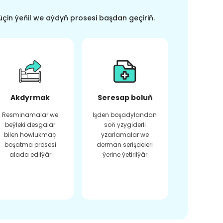
üçin ýeňil we aýdyň prosesi başdan geçiriň.
Akdyrmak
Seresap boluň
Resminamalar we
Işden boşadylandan
beýleki desgalar
soň yzygiderli
bilen howlukmaç
yzarlamalar we
boşatma prosesi
derman serişdeleri
alada edilýär
ýerine ýetirilýär