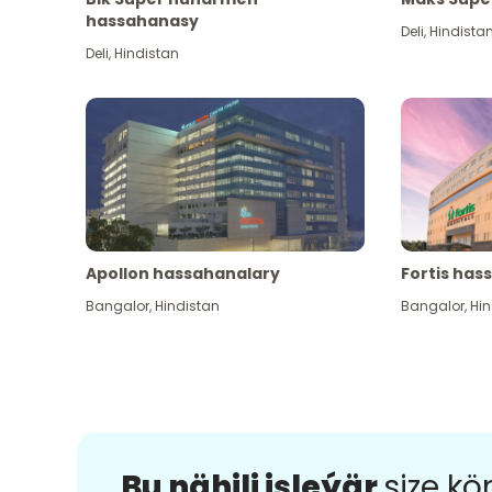
hassahanasy
Deli
,
Hindista
Deli
,
Hindistan
Apollon hassahanalary
Fortis has
Bangalor
,
Hindistan
Bangalor
,
Hin
Bu nähili işleýär
size k