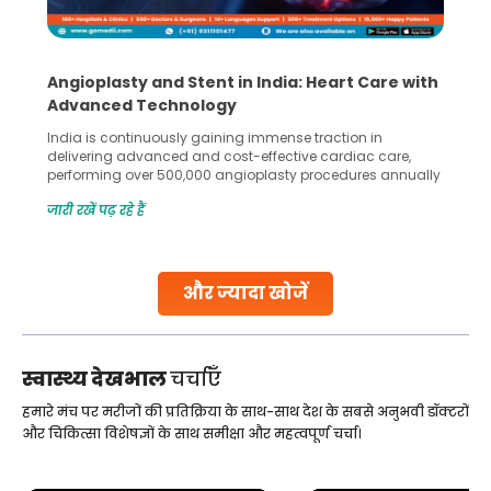
Angioplasty and Stent in India: Heart Care with
Advanced Technology
India is continuously gaining immense traction in
delivering advanced and cost-effective cardiac care,
performing over 500,000 angioplasty procedures annually
with a success rate exceeding 90%. Patients across the
जारी रखें पढ़ रहे हैं
globe are searching for treatments like angioplasty and
stent placement in Indian hospitals, owing to the
combination of high-quality care and affordability.
Studies, such as one published
और ज्यादा खोजें
Continue Reading
स्वास्थ्य देखभाल
चर्चाएँ
हमारे मंच पर मरीजों की प्रतिक्रिया के साथ-साथ देश के सबसे अनुभवी डॉक्टरों
और चिकित्सा विशेषज्ञों के साथ समीक्षा और महत्वपूर्ण चर्चा।