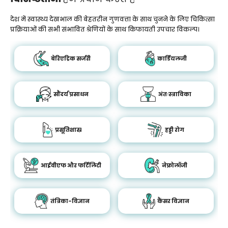
देश में स्वास्थ्य देखभाल की बेहतरीन गुणवत्ता के साथ चुनने के लिए चिकित्सा
प्रक्रियाओं की सभी संभावित श्रेणियों के साथ किफायती उपचार विकल्प।
बेरिएट्रिक सर्जरी
कार्डियलजी
सौंदर्य प्रसाधन
अंतःस्त्राविका
प्रसूतिशास्र
हड्डी रोग
आईवीएफ और फर्टिलिटी
नेफ्रोलॉजी
तंत्रिका-विज्ञान
कैंसर विज्ञान