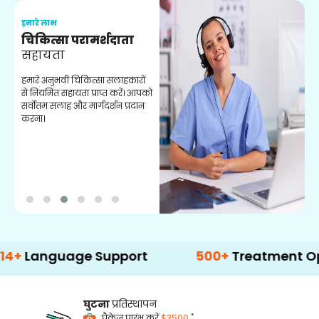
हमारे लाभ
ह
चिकित्सा परामर्शदाता
सहायता
व
हमारे अनुभवी चिकित्सा सलाहकारों
ब
से नियमित सहायता प्राप्त करें। आपको
व
सर्वोत्तम सलाह और मार्गदर्शन प्रदान
ह
करना।
ऑ
guage Support
500+
Treatment Options
घुटना
प्रतिस्थापन
*
पैकेज प्रारंभ करें
$3500