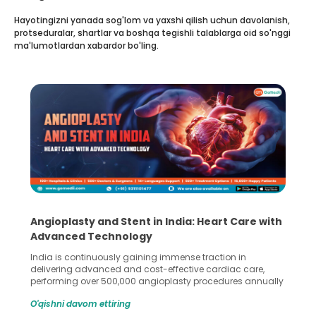
Hayotingizni yanada sog'lom va yaxshi qilish uchun davolanish,
protseduralar, shartlar va boshqa tegishli talablarga oid so'nggi
ma'lumotlardan xabardor bo'ling.
5 Essential Steps for Effective Human Sperm
Collection and Processing Methods
Human sperm collection and processing are critical steps
in advanced reproductive techniques like In Vitro
Fertilization (IVF) and intrauterine insemination (IUI). These
methods enable medical professionals to tackle fertility
O'qishni davom ettiring
challenges and help couples achieve their dream of