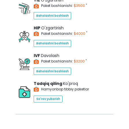
Tiz
O'zgartirish
*
Paket boshlanishi:
$3500
Baholashni boshlash
HIP
O'zgartirish
*
Paket boshlanishi:
$4000
Baholashni boshlash
IVF
Davolash
*
Paket boshlanishi:
$3200
Baholashni boshlash
Tadqiq qiling
Ko'proq
Hamyonbop tibbiy paketlar
So'rov yuborish