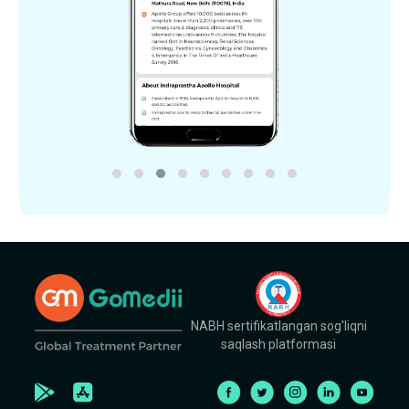
NABH sertifikatlangan sog'liqni
saqlash platformasi