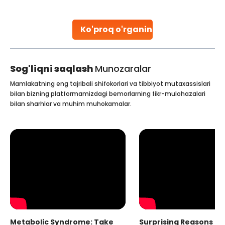
parenthood. Skilled technicians collect sperm using
specialized procedures to ensure optimal quality. Once
collected, they process the
Ko'proq o'rganing
Continue Reading
Sog'liqni saqlash
Munozaralar
Mamlakatning eng tajribali shifokorlari va tibbiyot mutaxassislari
bilan bizning platformamizdagi bemorlarning fikr-mulohazalari
bilan sharhlar va muhim muhokamalar.
Metabolic Syndrome: Take
Surprising Reasons fo