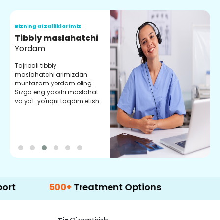
Bizning afzalliklarimiz
B
Tibbiy maslahatchi
O
Yordam
M
Tajribali tibbiy
S
maslahatchilarimizdan
y
muntazam yordam oling.
r
Sizga eng yaxshi maslahat
e
va yo'l-yo'riqni taqdim etish.
b
500+
Treatment Options