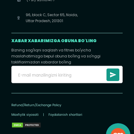
96, block C, Sector 65, Noida,
Uttar Pradesh, 201301
XABAR XABARIMIZGA OBUNA BO'LING
Bizning sog'liqni saqlash va fitnes bo'yicha
maslahatimizga bepul obuna bo'ling va so'nggi
takliflarimizdan xabardor bo'ling
Refund/Return/Exchange Policy
Maxfiylik siyosati
|
Foydalanish shartlari