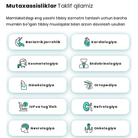
Mutaxassisliklar
Taklif qilamiz
Mamlakatdagi eng yaxshi tibbiy xizmatni tanlash uchun barcha
mumkin bo'lgan tibbiy muolajalar bilan arzon davolash usullari.
Bariatrik jarrohlik
Kardiologiya
Kosmetologiya
Endokrinologiya
Ginekologiya
Ortopediya
IVF va tug'ilish
Nefrologiya
Nevrologiya
Onkologiya