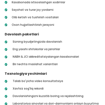
Kasalxonada ixtisoslashgan xodimlar
Sayohat va turar joy yordami
Olib ketish va tushirish vositalari
Oson hujjatlashtirish jarayoni
Davolash paketlari
Sizning byudjetingizda davolanish
Eng yaxshi shifokorlar va jarrohlar
NABH & JCI akkreditatsiyalangan kasalxonalari
Bir nechta maslahat variantlari
Texnologiya yechimlari
Talab bo'yicha video konsultatsiya
Xavfsiz sog'liq rekordi
Davolanishingizni kuzatib boring va rejalashtiring
Laboratoriya sinovlari va dori-darmonlarni onlayn buyurtma