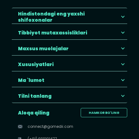
Hindistondagi eng yaxshi
shifoxonalar
Tibbiyot mutaxassisliklari
Maxsus muolajalar
Xususiyatlari
Ma `lumot
Tilni tanlang
Aloqa qiling
HAMKOR BO'LING
connect@gomedii.com
(+91) 9311101477