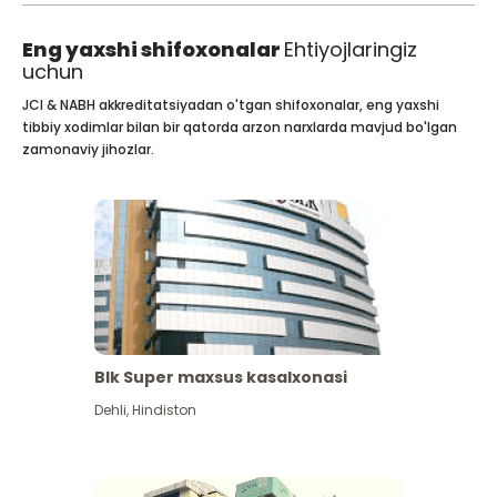
Eng yaxshi shifoxonalar
Ehtiyojlaringiz
uchun
JCI & NABH akkreditatsiyadan o'tgan shifoxonalar, eng yaxshi
tibbiy xodimlar bilan bir qatorda arzon narxlarda mavjud bo'lgan
zamonaviy jihozlar.
Blk Super maxsus kasalxonasi
Dehli
,
Hindiston