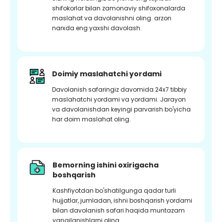
shifokorlar bilan zamonaviy shifoxonalarda
maslahat va davolanishni oling. arzon
narxda eng yaxshi davolash.
Doimiy maslahatchi yordami
Davolanish safaringiz davomida 24x7 tibbiy
maslahatchi yordami va yordami. Jarayon
va davolanishdan keyingi parvarish bo'yicha
har doim maslahat oling.
Bemorning ishini oxirigacha
boshqarish
Kashfiyotdan bo'shatilgunga qadar turli
hujjatlar, jumladan, ishni boshqarish yordami
bilan davolanish safari haqida muntazam
yangilanishlarni oling.