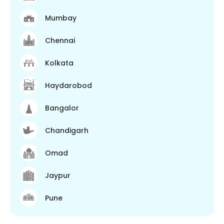
Mumbay
Chennai
Kolkata
Haydarobod
Bangalor
Chandigarh
Omad
Jaypur
Pune