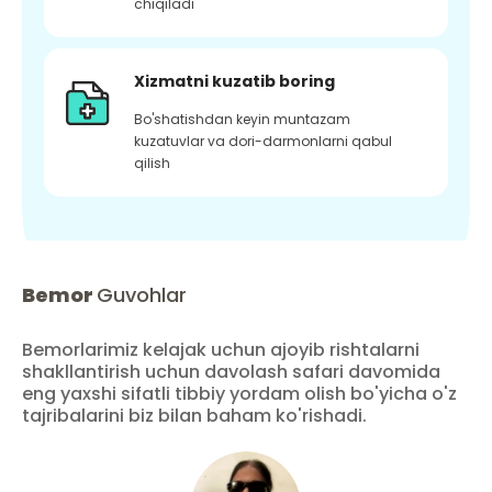
chiqiladi
Xizmatni kuzatib boring
Bo'shatishdan keyin muntazam
kuzatuvlar va dori-darmonlarni qabul
qilish
Bemor
Guvohlar
Bemorlarimiz kelajak uchun ajoyib rishtalarni
shakllantirish uchun davolash safari davomida
eng yaxshi sifatli tibbiy yordam olish bo'yicha o'z
tajribalarini biz bilan baham ko'rishadi.