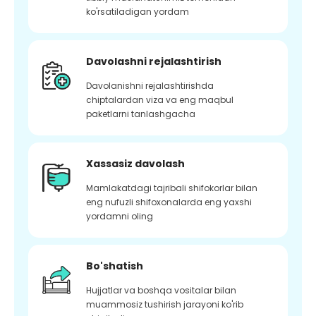
ko'rsatiladigan yordam
Davolashni rejalashtirish
Davolanishni rejalashtirishda
chiptalardan viza va eng maqbul
paketlarni tanlashgacha
Xassasiz davolash
Mamlakatdagi tajribali shifokorlar bilan
eng nufuzli shifoxonalarda eng yaxshi
yordamni oling
Bo'shatish
Hujjatlar va boshqa vositalar bilan
muammosiz tushirish jarayoni ko'rib