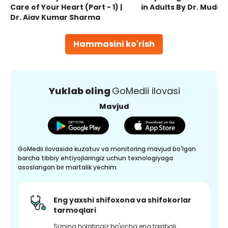
Care of Your Heart (Part - 1) |
in Adults By Dr. Mudas
Dr. Ajay Kumar Sharma
Hammasini ko'rish
Yuklab oling
GoMedii ilovasi
Mavjud
GoMedii ilovasida kuzatuv va monitoring mavjud bo'lgan
barcha tibbiy ehtiyojlaringiz uchun texnologiyaga
asoslangan bir martalik yechim.
Eng yaxshi shifoxona va shifokorlar
tarmoqlari
Sizning holatingiz bo'yicha eng tajribali