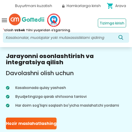
shopping_cart
Buyurtmani kuzatish
Hamkorlarga kirish
Arava
menu
Tizimga kirish
*
Izlash
Uzbek
Tilni yuqoridan o'zgartiring.
Jarayonni osonlashtirish va
integratsiya qilish
Davolashni olish uchun
Kasalxonada qulay yashash
Byudjetingizga qarab shifoxona tanlovi
Har doim sog'liqni saqlash bo'yicha maslahatchi yordami
Hozir maslahatlashing