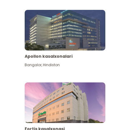
Apollon kasalxonalari
Koʻproq koʻrish
Bangalor
,
Hindiston
Fortis kasalxonasi