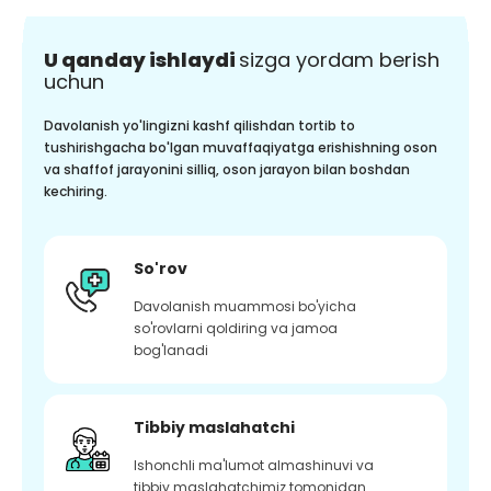
U qanday ishlaydi
sizga yordam berish
uchun
Davolanish yo'lingizni kashf qilishdan tortib to
tushirishgacha bo'lgan muvaffaqiyatga erishishning oson
va shaffof jarayonini silliq, oson jarayon bilan boshdan
kechiring.
So'rov
Davolanish muammosi bo'yicha
so'rovlarni qoldiring va jamoa
bog'lanadi
Tibbiy maslahatchi
Ishonchli ma'lumot almashinuvi va
tibbiy maslahatchimiz tomonidan