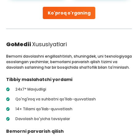
Ko'proq o'rganing
GoMedii
Xususiyatlari
Bemorni davolashni engillashtirish, shuningdek, uni texnologiyaga
asoslangan yechimlar, bemorlarni parvarish qilish tizimi va
davolash safarining har bir bosqichida shaffoflik bilan ta'minlash.
Tibbiy maslahatchi yordami
24x7* Mavjudligi
Qo'ng'iroq va suhbatni qo'llab-quvvatlash
14+ Tillarni qo'llab-quvvatlash
Davolash bo'yicha tavsiyalar
Bemorni parvarish qilish