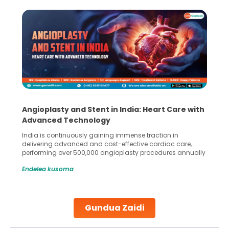
Angioplasty and Stent in India: Heart Care with
Advanced Technology
India is continuously gaining immense traction in
delivering advanced and cost-effective cardiac care,
performing over 500,000 angioplasty procedures annually
with a success rate exceeding 90%. Patients across the
Endelea kusoma
globe are searching for treatments like angioplasty and
stent placement in Indian hospitals, owing to the
combination of high-quality care and affordability.
Studies, such as one published
Gundua Zaidi
Continue Reading