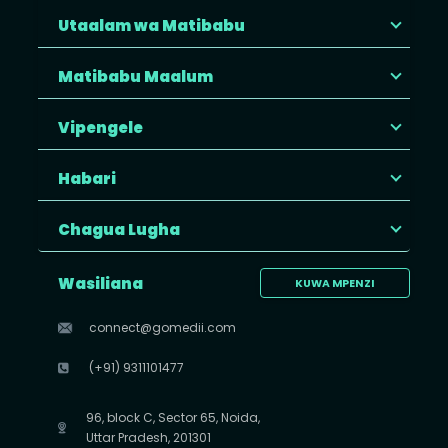
Utaalam wa Matibabu
Matibabu Maalum
Vipengele
Habari
Chagua Lugha
Wasiliana
KUWA MPENZI
connect@gomedii.com
(+91) 9311101477
96, block C, Sector 65, Noida,
Uttar Pradesh, 201301