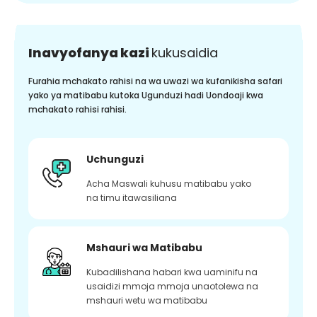
Inavyofanya kazi
kukusaidia
Furahia mchakato rahisi na wa uwazi wa kufanikisha safari
yako ya matibabu kutoka Ugunduzi hadi Uondoaji kwa
mchakato rahisi rahisi.
Uchunguzi
Acha Maswali kuhusu matibabu yako
na timu itawasiliana
Mshauri wa Matibabu
Kubadilishana habari kwa uaminifu na
usaidizi mmoja mmoja unaotolewa na
mshauri wetu wa matibabu