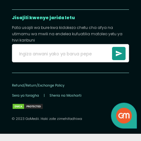
Jisajili kwenye jarida letu
Pata usajili wa bure kwa kidokezo chetu cha afya na
utimamu wa mwili na endelea kufuatilia matoleo yetu ya
hivi karibuni
Refund/Return/Exchange Policy
Sera ya faragha
|
Sheria na Masharti
© 2023 GoMedii. Haki zote zimehifadhiwa