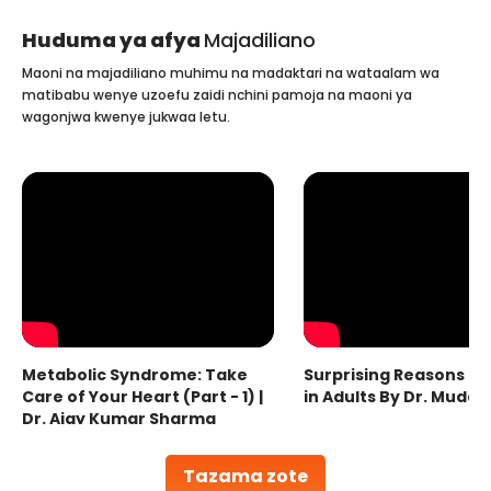
Huduma ya afya
Majadiliano
Maoni na majadiliano muhimu na madaktari na wataalam wa
matibabu wenye uzoefu zaidi nchini pamoja na maoni ya
wagonjwa kwenye jukwaa letu.
Metabolic Syndrome: Take
Surprising Reasons fo
Care of Your Heart (Part - 1) |
in Adults By Dr. Mudas
Dr. Ajay Kumar Sharma
Tazama zote