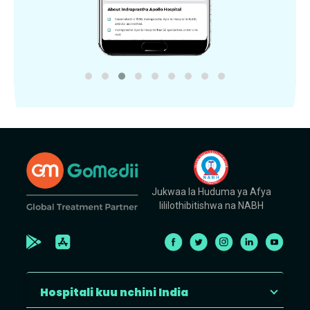
Jukwaa la Huduma ya Afya
lililothibitishwa na NABH
Hospitali kuu nchini India