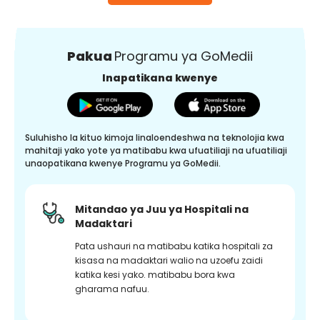
Pakua
Programu ya GoMedii
Inapatikana kwenye
Suluhisho la kituo kimoja linaloendeshwa na teknolojia kwa
mahitaji yako yote ya matibabu kwa ufuatiliaji na ufuatiliaji
unaopatikana kwenye Programu ya GoMedii.
Mitandao ya Juu ya Hospitali na
Madaktari
Pata ushauri na matibabu katika hospitali za
kisasa na madaktari walio na uzoefu zaidi
katika kesi yako. matibabu bora kwa
gharama nafuu.