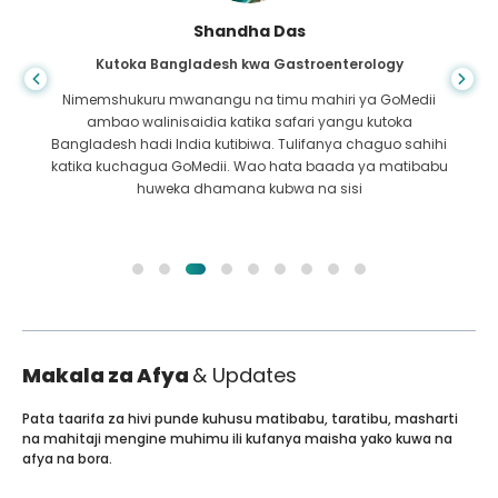
Shandha Das
Kutoka Bangladesh kwa Gastroenterology
Nimemshukuru mwanangu na timu mahiri ya GoMedii
ambao walinisaidia katika safari yangu kutoka
Bangladesh hadi India kutibiwa. Tulifanya chaguo sahihi
katika kuchagua GoMedii. Wao hata baada ya matibabu
huweka dhamana kubwa na sisi
Makala za Afya
& Updates
Pata taarifa za hivi punde kuhusu matibabu, taratibu, masharti
na mahitaji mengine muhimu ili kufanya maisha yako kuwa na
afya na bora.