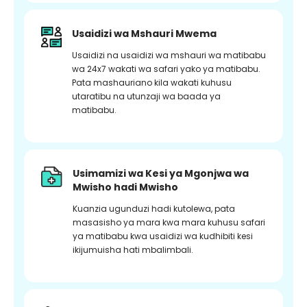
Usaidizi wa Mshauri Mwema
Usaidizi na usaidizi wa mshauri wa matibabu
wa 24x7 wakati wa safari yako ya matibabu.
Pata mashauriano kila wakati kuhusu
utaratibu na utunzaji wa baada ya
matibabu.
Usimamizi wa Kesi ya Mgonjwa wa
Mwisho hadi Mwisho
Kuanzia ugunduzi hadi kutolewa, pata
masasisho ya mara kwa mara kuhusu safari
ya matibabu kwa usaidizi wa kudhibiti kesi
ikijumuisha hati mbalimbali.