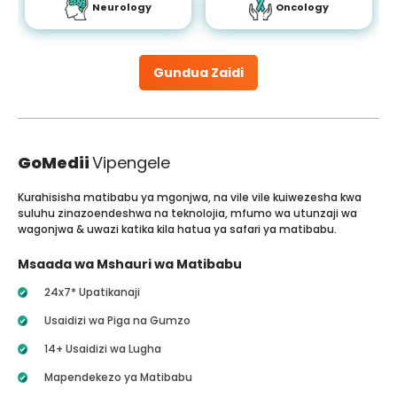
Neurology
Oncology
Gundua Zaidi
GoMedii
Vipengele
Kurahisisha matibabu ya mgonjwa, na vile vile kuiwezesha kwa
suluhu zinazoendeshwa na teknolojia, mfumo wa utunzaji wa
wagonjwa & uwazi katika kila hatua ya safari ya matibabu.
Msaada wa Mshauri wa Matibabu
24x7* Upatikanaji
Usaidizi wa Piga na Gumzo
14+ Usaidizi wa Lugha
Mapendekezo ya Matibabu