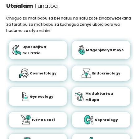
Utaalam
Tunatoa
Chaguo za matibabu za bei nafuu na safu zote zinazowezekana
za taratibu za matibabu za kuchagua zenye ubora bora wa
huduma za afya nchini.
Upasuaji wa
Magonjwa ya moyo
Bariatric
Cosmetology
Endocrinology
Madaktari wa
Gynecology
Mifupa
IVF na uzazi
Nephrology