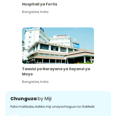
Hospitali ya Fortis
Bangalore
,
India
Taasisi ya Narayana ya Sayansi ya
Moyo
Bangalore
,
India
Chunguza
by Miji
Pata matibabu katika miji unayochagua na GoMedii