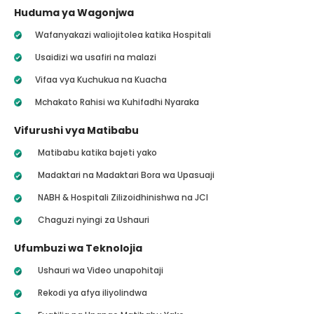
Huduma ya Wagonjwa
Wafanyakazi waliojitolea katika Hospitali
Usaidizi wa usafiri na malazi
Vifaa vya Kuchukua na Kuacha
Mchakato Rahisi wa Kuhifadhi Nyaraka
Vifurushi vya Matibabu
Matibabu katika bajeti yako
Madaktari na Madaktari Bora wa Upasuaji
NABH & Hospitali Zilizoidhinishwa na JCI
Chaguzi nyingi za Ushauri
Ufumbuzi wa Teknolojia
Ushauri wa Video unapohitaji
Rekodi ya afya iliyolindwa