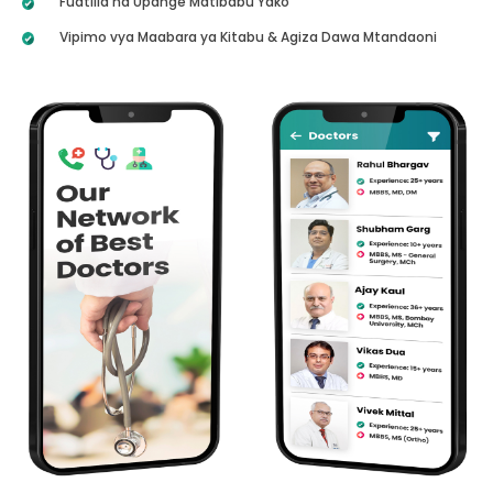
Fuatilia na Upange Matibabu Yako
Vipimo vya Maabara ya Kitabu & Agiza Dawa Mtandaoni