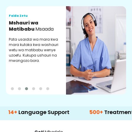
Faida Zetu
F
Mshauri wa
V
Matibabu
Msaada
U
Pata usaidizi wa mara kwa
U
mara kutoka kwa washauri
m
wetu wa matibabu wenye
z
uzoefu. Kukupa ushauri na
w
mwongozo bora.
b
Language Support
500+
Treatment Optio