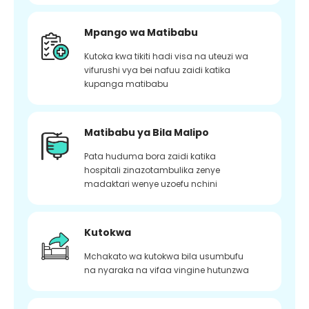
Mpango wa Matibabu
Kutoka kwa tikiti hadi visa na uteuzi wa
vifurushi vya bei nafuu zaidi katika
kupanga matibabu
Matibabu ya Bila Malipo
Pata huduma bora zaidi katika
hospitali zinazotambulika zenye
madaktari wenye uzoefu nchini
Kutokwa
Mchakato wa kutokwa bila usumbufu
na nyaraka na vifaa vingine hutunzwa