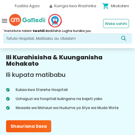
shopping_cart
Fuatilia Agizo
Kuingia kwa Washirika
Mkokoteni
menu
Weka sahihi
*
Inatafuta ndani
Swahili
Badilisha Lugha kutoka juu.
Ili Kurahisisha & Kuunganisha
Mchakato
Ili kupata matibabu
Kukaa kwa Starehe Hospitali
Uchaguzi wa hospitali kulingana na bajeti yako
Msaada wa Mshauri wa Huduma ya Afya wa Muda Wote
Shauriana Sasa