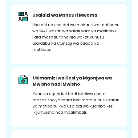
Usaidizi wa Mshauri Mwema
Usaidizi na usaidizi wa mshauri wa matibabu
wa 24x7 wakati wa safari yako ya matibabu.
Pata mashauriano kila wakati kuhusu
utaratibu na utunzaji wa baada ya
matibabu.
Usimamizi wa Kesi ya Mgonjwa wa
Mwisho hadi Mwisho
Kuanzia ugunduzi hadi kutolewa, pata
masasisho ya mara kwa mara kuhusu safari
ya matibabu kwa usaidizi wa kudhibiti kesi
ikijumuisha hati mbalimbali.