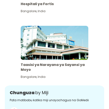
Hospitali ya Fortis
Bangalore
,
India
Taasisi ya Narayana ya Sayansi ya
Moyo
Bangalore
,
India
Chunguza
by Miji
Pata matibabu katika miji unayochagua na GoMedii