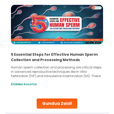
5 Essential Steps for Effective Human Sperm
Collection and Processing Methods
Human sperm collection and processing are critical steps
in advanced reproductive techniques like In Vitro
Fertilization (IVF) and intrauterine insemination (IUI). These
methods enable medical professionals to tackle fertility
Endelea kusoma
challenges and help couples achieve their dream of
parenthood. Skilled technicians collect sperm using
specialized procedures to ensure optimal quality. Once
collected, they process the
Gundua Zaidi
Continue Reading