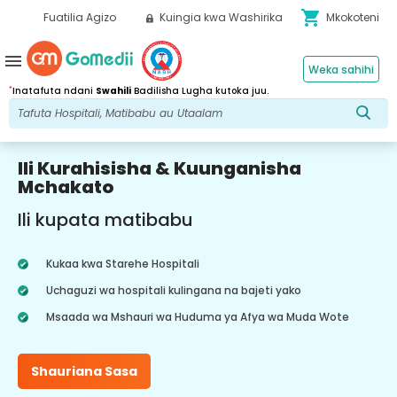
shopping_cart
Fuatilia Agizo
Kuingia kwa Washirika
Mkokoteni
menu
Weka sahihi
*
Inatafuta ndani
Swahili
Badilisha Lugha kutoka juu.
Ili Kurahisisha & Kuunganisha
Mchakato
Ili kupata matibabu
Kukaa kwa Starehe Hospitali
Uchaguzi wa hospitali kulingana na bajeti yako
Msaada wa Mshauri wa Huduma ya Afya wa Muda Wote
Shauriana Sasa