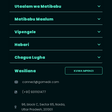
Utaalam wa Matibabu
Matibabu Maalum
Vipengele
Habari
Chagua Lugha
Wasiliana
KUWA MPENZI
connect@gomedii.com
(+91) 9311101477
96, block C, Sector 65, Noida,
Uttar Pradesh, 201301