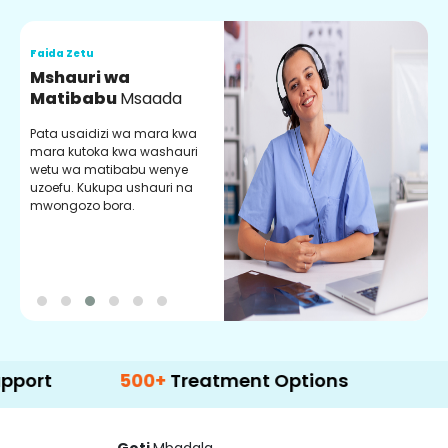
Faida Zetu
F
Mshauri wa
V
Matibabu
Msaada
U
Pata usaidizi wa mara kwa
U
mara kutoka kwa washauri
m
wetu wa matibabu wenye
z
uzoefu. Kukupa ushauri na
w
mwongozo bora.
b
500+
Treatment Options