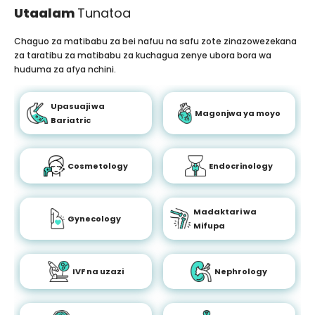
Utaalam
Tunatoa
Chaguo za matibabu za bei nafuu na safu zote zinazowezekana
za taratibu za matibabu za kuchagua zenye ubora bora wa
huduma za afya nchini.
Upasuaji wa
Magonjwa ya moyo
Bariatric
Cosmetology
Endocrinology
Madaktari wa
Gynecology
Mifupa
IVF na uzazi
Nephrology