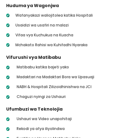
Huduma ya Wagonjwa
Wafanyakazi waliojitolea katika Hospitali
Usaidizi wa usafiri na malazi
Vifaa vya Kuchukua na Kuacha
Mchakato Rahisi wa Kuhifadhi Nyaraka
Vifurushi vya Matibabu
Matibabu katika bajeti yako
Madaktari na Madaktari Bora wa Upasuaji
NABH & Hospitali Zilizoidhinishwa na JCI
Chaguzi nyingi za Ushauri
Ufumbuzi wa Teknolojia
Ushauri wa Video unapohitaji
Rekodi ya afya iliyolindwa