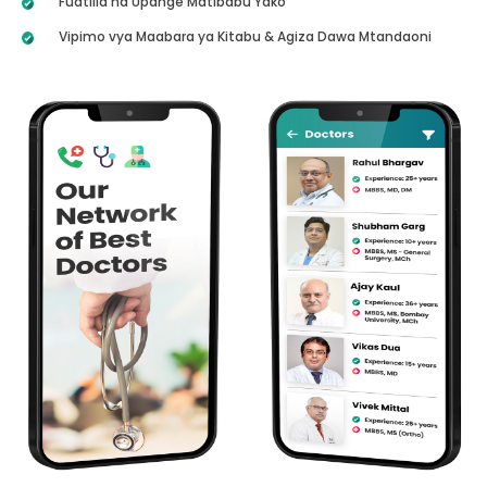
Fuatilia na Upange Matibabu Yako
Vipimo vya Maabara ya Kitabu & Agiza Dawa Mtandaoni