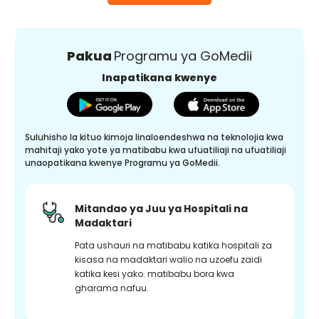
Pakua
Programu ya GoMedii
Inapatikana kwenye
Suluhisho la kituo kimoja linaloendeshwa na teknolojia kwa
mahitaji yako yote ya matibabu kwa ufuatiliaji na ufuatiliaji
unaopatikana kwenye Programu ya GoMedii.
Mitandao ya Juu ya Hospitali na
Madaktari
Pata ushauri na matibabu katika hospitali za
kisasa na madaktari walio na uzoefu zaidi
katika kesi yako. matibabu bora kwa
gharama nafuu.