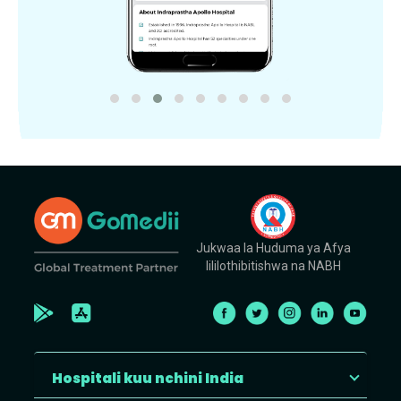
Jukwaa la Huduma ya Afya
lililothibitishwa na NABH
Hospitali kuu nchini India