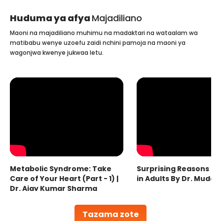
Huduma ya afya
Majadiliano
Maoni na majadiliano muhimu na madaktari na wataalam wa
matibabu wenye uzoefu zaidi nchini pamoja na maoni ya
wagonjwa kwenye jukwaa letu.
Metabolic Syndrome: Take
Surprising Reasons fo
Care of Your Heart (Part - 1) |
in Adults By Dr. Mudas
Dr. Ajay Kumar Sharma
Tazama zote