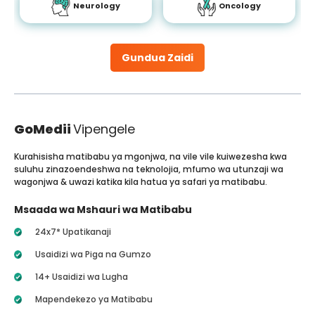
Neurology
Oncology
Gundua Zaidi
GoMedii
Vipengele
Kurahisisha matibabu ya mgonjwa, na vile vile kuiwezesha kwa
suluhu zinazoendeshwa na teknolojia, mfumo wa utunzaji wa
wagonjwa & uwazi katika kila hatua ya safari ya matibabu.
Msaada wa Mshauri wa Matibabu
24x7* Upatikanaji
Usaidizi wa Piga na Gumzo
14+ Usaidizi wa Lugha
Mapendekezo ya Matibabu