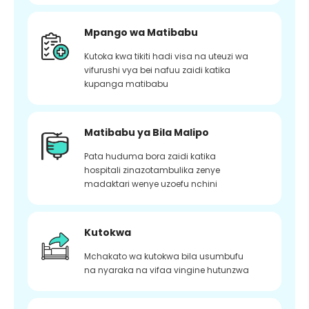
Mpango wa Matibabu
Kutoka kwa tikiti hadi visa na uteuzi wa
vifurushi vya bei nafuu zaidi katika
kupanga matibabu
Matibabu ya Bila Malipo
Pata huduma bora zaidi katika
hospitali zinazotambulika zenye
madaktari wenye uzoefu nchini
Kutokwa
Mchakato wa kutokwa bila usumbufu
na nyaraka na vifaa vingine hutunzwa