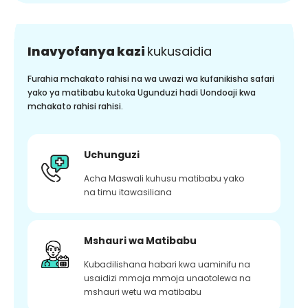
Inavyofanya kazi
kukusaidia
Furahia mchakato rahisi na wa uwazi wa kufanikisha safari
yako ya matibabu kutoka Ugunduzi hadi Uondoaji kwa
mchakato rahisi rahisi.
Uchunguzi
Acha Maswali kuhusu matibabu yako
na timu itawasiliana
Mshauri wa Matibabu
Kubadilishana habari kwa uaminifu na
usaidizi mmoja mmoja unaotolewa na
mshauri wetu wa matibabu