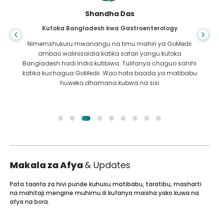
Shandha Das
Kutoka Bangladesh kwa Gastroenterology
Nimemshukuru mwanangu na timu mahiri ya GoMedii
ambao walinisaidia katika safari yangu kutoka
Bangladesh hadi India kutibiwa. Tulifanya chaguo sahihi
katika kuchagua GoMedii. Wao hata baada ya matibabu
huweka dhamana kubwa na sisi
Makala za Afya
& Updates
Pata taarifa za hivi punde kuhusu matibabu, taratibu, masharti
na mahitaji mengine muhimu ili kufanya maisha yako kuwa na
afya na bora.