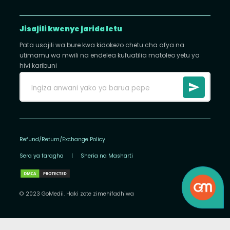
Jisajili kwenye jarida letu
Pata usajili wa bure kwa kidokezo chetu cha afya na
utimamu wa mwili na endelea kufuatilia matoleo yetu ya
hivi karibuni
Refund/Return/Exchange Policy
Sera ya faragha
|
Sheria na Masharti
© 2023 GoMedii. Haki zote zimehifadhiwa