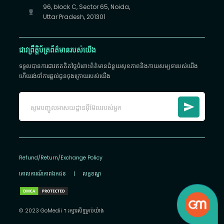
96, block C, Sector 65, Noida,
Uttar Pradesh, 201301
ជាវព្រឹត្តិប័ត្រព័ត៌មានរបស់យើង
ទទួលបានការជាវឥតគិតថ្លៃចំពោះព័ត៌មានជំនួយសុខភាពនិងកាយសម្បទារបស់យើង
ហើយរង់ចាំការផ្តល់ជូនចុងក្រោយរបស់យើង
Refund/Return/Exchange Policy
គោលការណ៍​ភាព​ឯកជន
|
លក្ខខណ្ឌ
© 2023 GoMedii ។ រក្សា​រ​សិទ្ធ​គ្រប់យ៉ាង