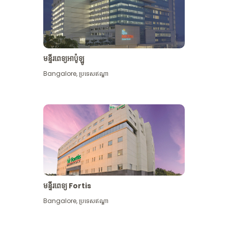
មន្ទីរពេទ្យអាប៉ូឡូ
Bangalore
,
ប្រទេសឥណ្ឌា
មើល​ច្រើន​ទៀត
មន្ទីរពេទ្យ Fortis
Bangalore
,
ប្រទេសឥណ្ឌា