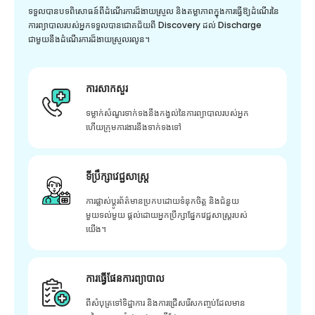
ទទួលបានបទពិសោធន៍ពីដំណើរការដ៏ងាយស្រួល និងតម្លាភាពក្នុងការធ្វើឱ្យដំណើរនៃ
ការព្យាបាលរបស់អ្នកទទួលបានជោគជ័យពី Discovery ដល់ Discharge
ជាមួយនឹងដំណើរការដ៏ងាយស្រួលរលូន។
ការសាកសួរ
ទម្លាក់សំណួរទាក់ទងនឹងកង្វល់នៃការព្យាបាលរបស់អ្នក
ហើយក្រុមការងារនឹងទាក់ទងទៅ
ទីប្រឹក្សាវេជ្ជសាស្ត្រ
ការផ្លាស់ប្តូរព័ត៌មានប្រកបដោយទំនុកចិត្ត និងជំនួយ
មួយទល់មួយ ផ្តល់ដោយអ្នកប្រឹក្សាផ្នែកវេជ្ជសាស្រ្តរបស់
យើង។
ការធ្វើផែនការព្យាបាល
ពីសំបុត្រទៅទិដ្ឋាការ និងការជ្រើសរើសកញ្ចប់ដែលមាន