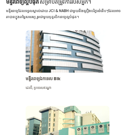
មន្ទីរពេទ្យល្អបំផុត
សម្រាប់តម្រូវការរបស់អ្នក។
មន្ទីរពេទ្យដែលទទួលស្គាល់ដោយ JCI & NABH ជាមួយនឹងគ្រឿងបរិក្ខារទំនើបៗដែលអាច
រកបានក្នុងតម្លៃសមរម្យ រួមជាមួយបុគ្គលិកពេទ្យល្អបំផុត។
មន្ទីរពេទ្យឯកទេស Blk
ដេលី
,
ប្រទេសឥណ្ឌា