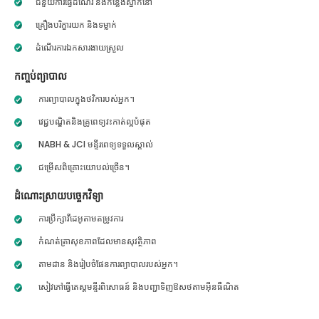
ជំនួយការធ្វើដំណើរ និងកន្លែងស្នាក់នៅ
គ្រឿងបរិក្ខារយក និងទម្លាក់
ដំណើរការឯកសារងាយស្រួល
កញ្ចប់ព្យាបាល
ការព្យាបាលក្នុងថវិការបស់អ្នក។
វេជ្ជបណ្ឌិតនិងគ្រូពេទ្យវះកាត់ល្អបំផុត
NABH & JCI មន្ទីរពេទ្យទទួលស្គាល់
ជម្រើសពិគ្រោះយោបល់ច្រើន។
ដំណោះស្រាយបច្ចេកវិទ្យា
ការប្រឹក្សាវីដេអូតាមតម្រូវការ
កំណត់ត្រាសុខភាពដែលមានសុវត្ថិភាព
តាមដាន និងរៀបចំផែនការព្យាបាលរបស់អ្នក។
សៀវភៅធ្វើតេស្តមន្ទីរពិសោធន៍ និងបញ្ជាទិញឱសថតាមអ៊ីនធឺណិត