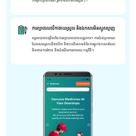
ការគ្រប់គ្រងករណី រួមទាំងឯកសារផ្សេងៗ។
ការព្យាបាលថវិកាងាយស្រួល និងឯកសារមិនស្មុគស្មាញ
ទទួលបានជម្រើសនៃការព្យាបាលតាមតម្រូវការ។ ការប៉ាន់ប្រមាណ
ដែលសមស្របនឹងថវិកា និងបទពិសោធន៍នៃការផ្ទុកឯកសារដែល
មិនមានការរំខាន និងដំណើរការតាមរយៈកម្មវិធី។