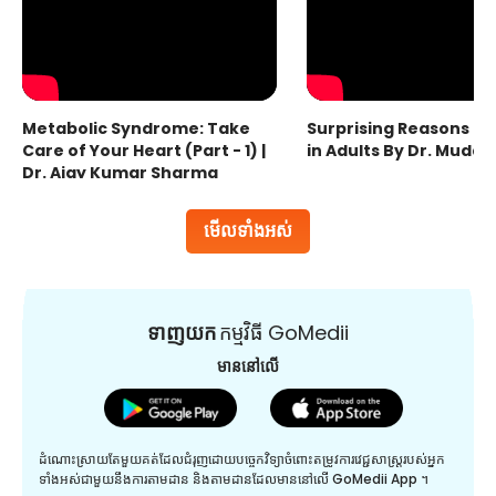
Metabolic Syndrome: Take
Surprising Reasons fo
Care of Your Heart (Part - 1) |
in Adults By Dr. Mudas
Dr. Ajay Kumar Sharma
មើលទាំងអស់
ទាញយក
កម្មវិធី GoMedii
មាននៅលើ
ដំណោះស្រាយតែមួយគត់ដែលជំរុញដោយបច្ចេកវិទ្យាចំពោះតម្រូវការវេជ្ជសាស្រ្តរបស់អ្នក
ទាំងអស់ជាមួយនឹងការតាមដាន និងតាមដានដែលមាននៅលើ GoMedii App ។