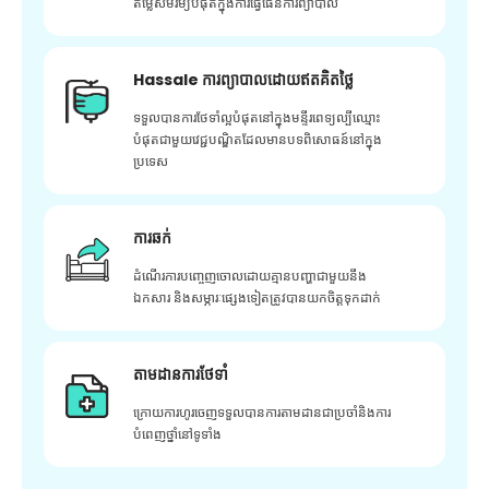
តម្លៃសមរម្យបំផុតក្នុងការធ្វើផែនការព្យាបាល
Hassale ការព្យាបាលដោយឥតគិតថ្លៃ
ទទួលបានការថែទាំល្អបំផុតនៅក្នុងមន្ទីរពេទ្យល្បីឈ្មោះ
បំផុតជាមួយវេជ្ជបណ្ឌិតដែលមានបទពិសោធន៍នៅក្នុង
ប្រទេស
ការឆក់
ដំណើរការបញ្ចេញចោលដោយគ្មានបញ្ហាជាមួយនឹង
ឯកសារ និងសម្ភារៈផ្សេងទៀតត្រូវបានយកចិត្តទុកដាក់
តាមដានការថែទាំ
ក្រោយ​ការ​ហូរ​ចេញ​ទទួល​បាន​ការ​តាមដាន​ជា​ប្រចាំ​និង​ការ​
បំពេញ​ថ្នាំ​នៅ​ទូទាំង​