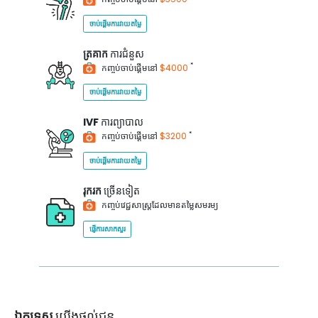
ចាប់ផ្តើមការវាយតម្លៃ
ត្រគាក
ការជំនួស
*
កញ្ចប់ចាប់ផ្តើមនៅ
$4000
ចាប់ផ្តើមការវាយតម្លៃ
IVF
ការព្យាបាល
*
កញ្ចប់ចាប់ផ្តើមនៅ
$3200
ចាប់ផ្តើមការវាយតម្លៃ
រុករក
ច្រើនទៀត
កញ្ចប់វេជ្ជសាស្ត្រដែលមានតម្លៃសមរម្យ
ផ្ញើការសាកសួរ
ឯកទេស
យើងផ្តល់ជូន