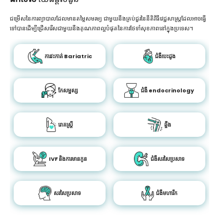
ជម្រើសនៃការព្យាបាលដែលមានតម្លៃសមរម្យ ជាមួយនឹងគ្រប់ជួរនៃនីតិវិធីវេជ្ជសាស្រ្តដែលអាចធ្វើ
ទៅបានដើម្បីជ្រើសរើសជាមួយនឹងគុណភាពល្អបំផុតនៃការថែទាំសុខភាពនៅក្នុងប្រទេស។
ការវះកាត់ Bariatric
ជំងឺបេះដូង
កែសម្ផស្ស
ជំងឺ endocrinology
រោគស្ត្រី
ឆ្អឹង
IVF និងការមានកូន
ជំងឺសរសៃប្រសាទ
សរសៃប្រសាទ
ជំងឺមហារីក