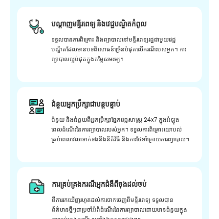
បណ្តាញមន្ទីរពេទ្យ និងវេជ្ជបណ្ឌិតកំពូល
ទទួលបានការពិគ្រោះ និងព្យាបាលនៅមន្ទីរពេទ្យរដ្ឋជាមួយវេជ្ជ
បណ្ឌិតដែលមានបទពិសោធន៍ច្រើនបំផុតលើករណីរបស់អ្នក។ ការ
ព្យាបាលល្អបំផុតក្នុងតម្លៃសមរម្យ។
ជំនួយអ្នកប្រឹក្សាជាបន្តបន្ទាប់
ជំនួយ និងជំនួយពីអ្នកប្រឹក្សាផ្នែកវេជ្ជសាស្រ្ត 24x7 ក្នុងអំឡុង
ពេលដំណើរនៃការព្យាបាលរបស់អ្នក។ ទទួលការពិគ្រោះយោបល់
គ្រប់ពេលវេលាទាក់ទងនឹងនីតិវិធី និងការថែទាំក្រោយការព្យាបាល។
ការគ្រប់គ្រងករណីអ្នកជំងឺពីចុងដល់ចប់
ពីការរកឃើញរហូតដល់ការចាកចេញពីមន្ទីរពេទ្យ ទទួលបាន
ព័ត៌មានថ្មីៗជាប្រចាំអំពីដំណើរនៃការព្យាបាលដោយមានជំនួយក្នុង