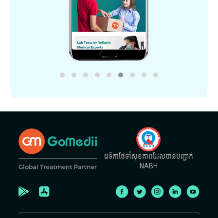
វេទិកាថែទាំសុខភាពដែលបានបញ្ជាក់
NABH