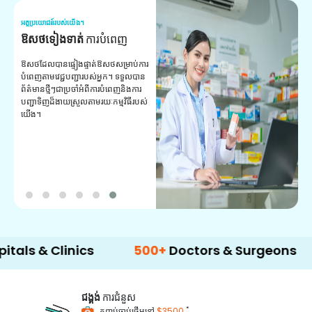
អត្ថប្រយោជន៍របស់យើង។
អត
ឱសថទៀងទាត់
ការបំពេញ
ស
ឱសថដែលបានផ្ទៀងផ្ទាត់ឱសថសម្រាប់ការ
សេ
បំពេញតាមវេជ្ជបញ្ជារបស់អ្នក។ ទទួល​បាន​
ជ
ព័ត៌មាន​ថ្មីៗ​ជា​ប្រចាំ​អំពី​ការ​បំពេញ​និង​ការ​
គ្
បញ្ជា​ទិញ​ដ៏​ងាយ​ស្រួល​តាម​រយៈ​កម្មវិធី​របស់​
យើង។
& Clinics
500+
Doctors & Surgeons
14+
ជង្គង់
ការជំនួស
*
កញ្ចប់ចាប់ផ្តើមនៅ
$3500