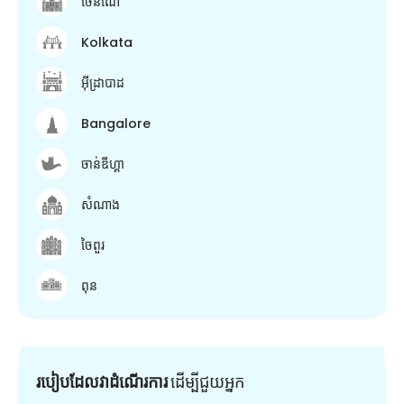
ចេនណៃ
Kolkata
អ៊ីដ្រាបាដ
Bangalore
ចាន់ឌីហ្គា
សំណាង
ចៃពួរ
ពុន
របៀបដែលវាដំណើរការ
ដើម្បី​ជួយ​អ្នក