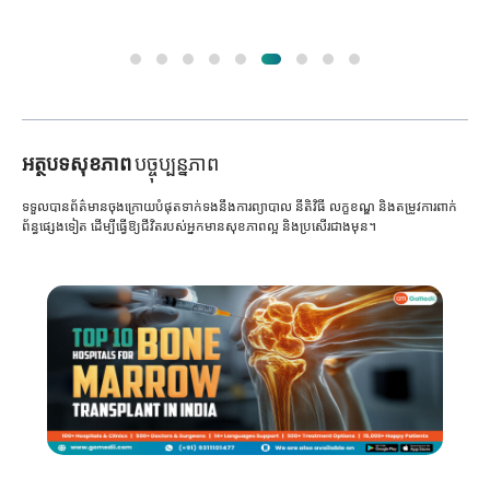
អត្ថបទសុខភាព
បច្ចុប្បន្នភាព
ទទួលបានព័ត៌មានចុងក្រោយបំផុតទាក់ទងនឹងការព្យាបាល នីតិវិធី លក្ខខណ្ឌ និងតម្រូវការពាក់
ព័ន្ធផ្សេងទៀត ដើម្បីធ្វើឱ្យជីវិតរបស់អ្នកមានសុខភាពល្អ និងប្រសើរជាងមុន។