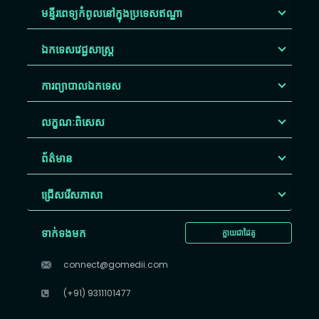
មន្ទីរពេទ្យកំពូលនៅក្នុងប្រទេសឥណ្ឌា
ឯកទេសវេជ្ជសាស្ត្រ
ការព្យាបាលឯកទេស
លក្ខណៈពិសេស
ព័ត៌មាន
ជ្រើសរើស​ភាសា
ទាក់ទងមក
ក្លាយជាដៃគូ
connect@gomedii.com
(+91) 9311101477