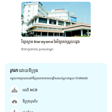
វិទ្យាស្ថាន Narayana នៃវិទ្យាសាស្រ្តបេះដូង
Bangalore
,
ប្រទេសឥណ្ឌា
រុករក
ដោយទីក្រុង
ទទួលការព្យាបាលនៅទីក្រុងនានាតាមជម្រើសរបស់អ្នកជាមួយ GoMedii
ដេលី NCR
ទីក្រុងបុមបៃ