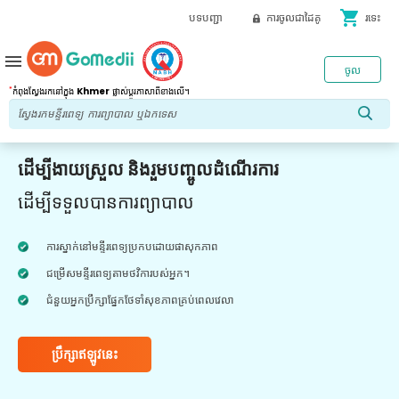
shopping_cart
បទបញ្ជា
ការចូលជាដៃគូ
រទេះ
menu
ចូល
*
កំពុងស្វែងរកនៅក្នុង
Khmer
ផ្លាស់ប្តូរភាសាពីខាងលើ។
ដើម្បីងាយស្រួល និងរួមបញ្ចូលដំណើរការ
ដើម្បីទទួលបានការព្យាបាល
ការស្នាក់នៅមន្ទីរពេទ្យប្រកបដោយផាសុកភាព
ជម្រើសមន្ទីរពេទ្យតាមថវិការបស់អ្នក។
ជំនួយអ្នកប្រឹក្សាផ្នែកថែទាំសុខភាពគ្រប់ពេលវេលា
ប្រឹក្សាឥឡូវនេះ