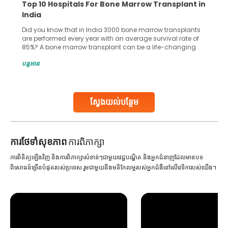
Top 10 Hospitals For Bone Marrow Transplant in
India
Did you know that in India 3000 bone marrow transplants
are performed every year with an average survival rate of
85%? A bone marrow transplant can be a life-changing
treatment for an individual, choosing the right hospital can
បន្តអាន
make all the difference. India has some of the world’s
leading hospitals for bone marrow transplants.
Continue Reading
ស្វែងយល់បន្ថែម
ការ​ថែទាំ​សុខភាព
ការពិភាក្សា
ការពិនិត្យឡើងវិញ និងការពិភាក្សាសំខាន់ៗជាមួយវេជ្ជបណ្ឌិត និងអ្នកជំនាញដែលមានបទ
ពិសោធន៍ច្រើនបំផុតរបស់ប្រទេស រួមជាមួយនឹងមតិកែលម្អរបស់អ្នកជំងឺនៅលើវេទិការបស់យើង។