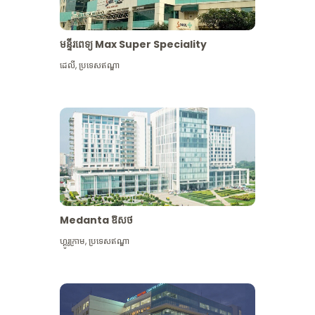
មន្ទីរពេទ្យ Max Super Speciality
ដេលី
,
ប្រទេសឥណ្ឌា
Medanta ឱសថ
ហ្គូរូក្រាម
,
ប្រទេសឥណ្ឌា