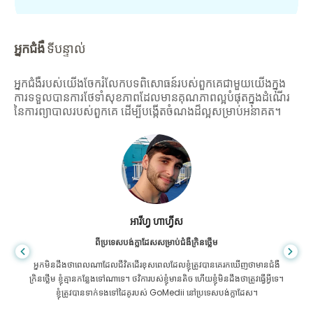
អ្នកជំងឺ
ទីបន្ទាល់
អ្នកជំងឺរបស់យើងចែករំលែកបទពិសោធន៍របស់ពួកគេជាមួយយើងក្នុង
ការទទួលបានការថែទាំសុខភាពដែលមានគុណភាពល្អបំផុតក្នុងដំណើរ
នៃការព្យាបាលរបស់ពួកគេ ដើម្បីបង្កើតចំណងដ៏ល្អសម្រាប់អនាគត។
អារីហ្វ ហាហ្វីស
ពីប្រទេសបង់ក្លាដែសសម្រាប់ជំងឺក្រិនថ្លើម
អ្នក​មិន​ដឹង​ថា​ពេល​ណា​ដែល​ជីវិត​ដើរ​ខុស​ពេល​ដែល​ខ្ញុំ​ត្រូវ​បាន​គេ​រក​ឃើញ​ថា​មាន​ជំងឺ​
ក្រិន​ថ្លើម ខ្ញុំ​គ្មាន​កន្លែង​ទៅ​ណា​ទេ។ ថវិការបស់ខ្ញុំមានតិច ហើយខ្ញុំមិនដឹងថាត្រូវធ្វើអ្វីទេ។
ខ្ញុំត្រូវបានទាក់ទងទៅដៃគូរបស់ GoMedii នៅប្រទេសបង់ក្លាដែស។