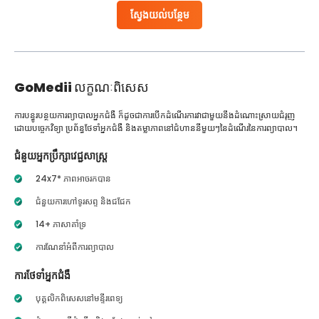
ស្វែងយល់បន្ថែម
GoMedii
លក្ខណៈពិសេស
ការបន្ធូរបន្ថយការព្យាបាលអ្នកជំងឺ ក៏ដូចជាការបើកដំណើរការវាជាមួយនឹងដំណោះស្រាយជំរុញ
ដោយបច្ចេកវិទ្យា ប្រព័ន្ធថែទាំអ្នកជំងឺ និងតម្លាភាពនៅជំហាននីមួយៗនៃដំណើរនៃការព្យាបាល។
ជំនួយអ្នកប្រឹក្សាវេជ្ជសាស្ត្រ
24x7* ភាពអាចរកបាន
ជំនួយការហៅទូរសព្ទ និងជជែក
14+ ភាសាគាំទ្រ
ការណែនាំអំពីការព្យាបាល
ការថែទាំអ្នកជំងឺ
បុគ្គលិកពិសេសនៅមន្ទីរពេទ្យ