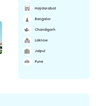
Haýdarabat
Bangalor
Chandigarh
Laknow
Jaipur
Pune