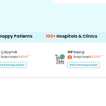
ients
100+
Hospitals & Clinics
500+
Do
P
Çalyşmak
IVF
Bejergi
*
*
Bukja başla
$4000
Bukja başla
$3200
ha bermäge başlaň
Baha bermäge başlaň