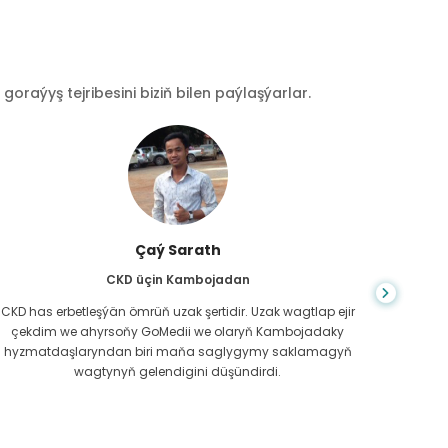
raýyş tejribesini biziň bilen paýlaşýarlar.
Çaý Sarath
CKD üçin Kambojadan
CKD has erbetleşýän ömrüň uzak şertidir. Uzak wagtlap ejir
Du
çekdim we ahyrsoňy GoMedii we olaryň Kambojadaky
bilm
hyzmatdaşlaryndan biri maňa saglygymy saklamagyň
meniň g
wagtynyň gelendigini düşündirdi.
näme