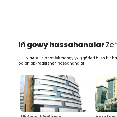
Iň gowy hassahanalar
Zer
JCI & NABH iň oňat lukmançylyk işgärleri bilen bir h
bolan akkreditlenen hassahanalar.
Blk Super hünärmen
Maks Supe