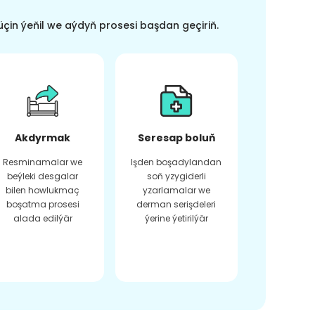
üçin ýeňil we aýdyň prosesi başdan geçiriň.
Akdyrmak
Seresap boluň
Resminamalar we
Işden boşadylandan
beýleki desgalar
soň yzygiderli
bilen howlukmaç
yzarlamalar we
boşatma prosesi
derman serişdeleri
alada edilýär
ýerine ýetirilýär