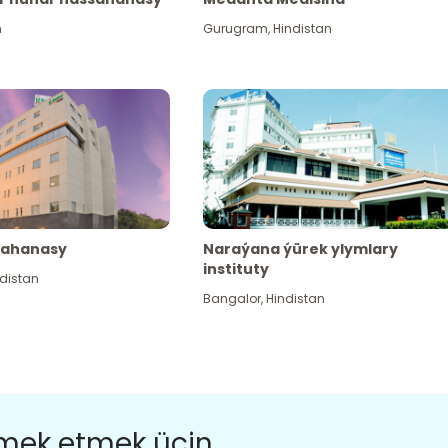
n
Gurugram
,
Hindistan
sahanasy
Naraýana ýürek ylymlary
instituty
distan
Bangalor
,
Hindistan
ömek etmek üçin