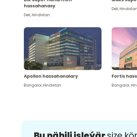
hassahanasy
Deli
,
Hindista
Deli
,
Hindistan
Apollon hassahanalary
Fortis has
Bangalor
,
Hindistan
Bangalor
,
Hin
Bu nähili işleýär
size k