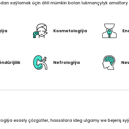
an saýlamak üçin ähli mümkin bolan lukmançylyk amallary bi
giýa
Kosmetologiýa
En
öndürijilik
Nefrologiýa
New
ologiýa esasly çözgütler, hassalara ideg ulgamy we bejeriş s