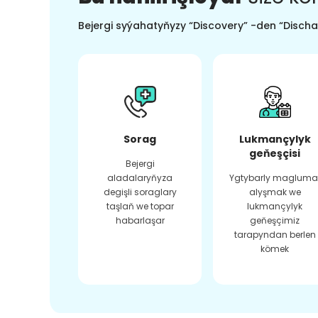
Bejergi syýahatyňyzy “Discovery” -den “Dischar
Sorag
Lukmançylyk
geňeşçisi
Bejergi
aladalaryňyza
Ygtybarly magluma
degişli soraglary
alyşmak we
taşlaň we topar
lukmançylyk
habarlaşar
geňeşçimiz
tarapyndan berlen
kömek