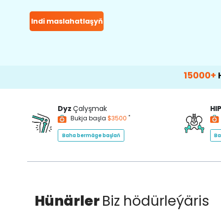
Indi maslahatlaşyň
15000+
Happy Pat
Dyz
Çalyşmak
HI
*
Bukja başla
$3500
Baha bermäge başlaň
Ba
Hünärler
Biz hödürleýäris