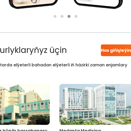
urlyklaryňyz üçin
Has giňişleýi
atarda elýeterli bahadan elýeterli iň häzirki zaman enjamlary
r hünär hassahanasy
Medanta Medisina