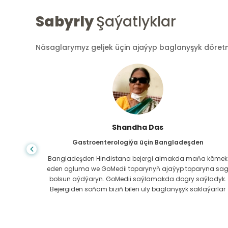
Sabyrly
Şaýatlyklar
Näsaglarymyz geljek üçin ajaýyp baglanyşyk döretmek
Shandha Das
Gastroenterologiýa üçin Bangladeşden
ndanam
Bangladeşden Hindistana bejergi almakda maňa kömek
ýerde,
eden ogluma we GoMedii toparynyň ajaýyp toparyna sa
az.
bolsun aýdýaryn. GoMedii saýlamakda dogry saýladyk.
erli
Bejergiden soňam biziň bilen uly baglanyşyk saklaýarlar
boluň!