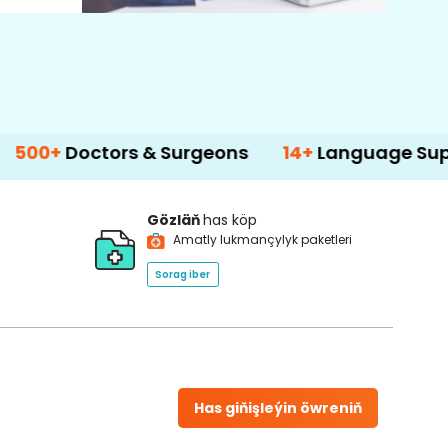
ctors & Surgeons
14+
Language Support
Gözläň
has köp
Amatly lukmançylyk paketleri
Sorag iber
Has giňişleýin öwreniň