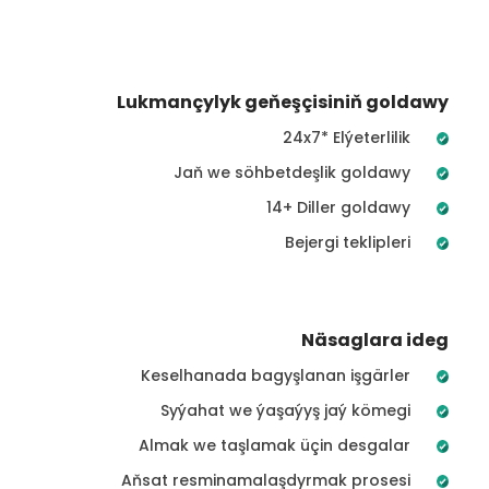
Lukmançylyk geňeşçisiniň goldawy
24x7* Elýeterlilik
Jaň we söhbetdeşlik goldawy
14+ Diller goldawy
Bejergi teklipleri
Näsaglara ideg
Keselhanada bagyşlanan işgärler
Syýahat we ýaşaýyş jaý kömegi
Almak we taşlamak üçin desgalar
Aňsat resminamalaşdyrmak prosesi