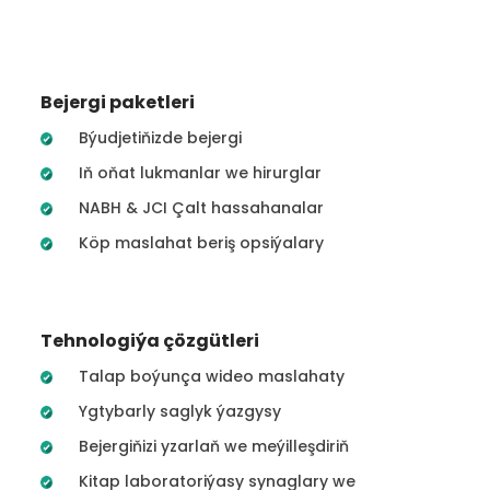
Bejergi paketleri
Býudjetiňizde bejergi
Iň oňat lukmanlar we hirurglar
NABH & JCI Çalt hassahanalar
Köp maslahat beriş opsiýalary
Tehnologiýa çözgütleri
Talap boýunça wideo maslahaty
Ygtybarly saglyk ýazgysy
Bejergiňizi yzarlaň we meýilleşdiriň
Kitap laboratoriýasy synaglary we