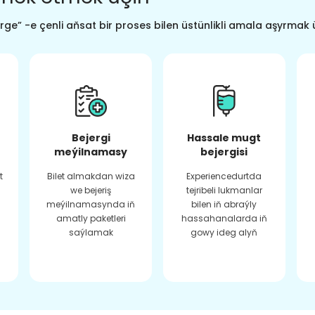
ge” -e çenli aňsat bir proses bilen üstünlikli amala aşyrmak 
Bejergi
Hassale mugt
meýilnamasy
bejergisi
t
Bilet almakdan wiza
Experiencedurtda
we bejeriş
tejribeli lukmanlar
meýilnamasynda iň
bilen iň abraýly
amatly paketleri
hassahanalarda iň
saýlamak
gowy ideg alyň