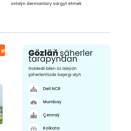
onlaýn dermanlary sargyt etmek
n gör
Gözläň
şäherler
tarapyndan
GoMedii bilen öz isleýän
şäherleriňizde bejergi alyň
Deli NCR
Mumbay
Çennaý
Kolkata