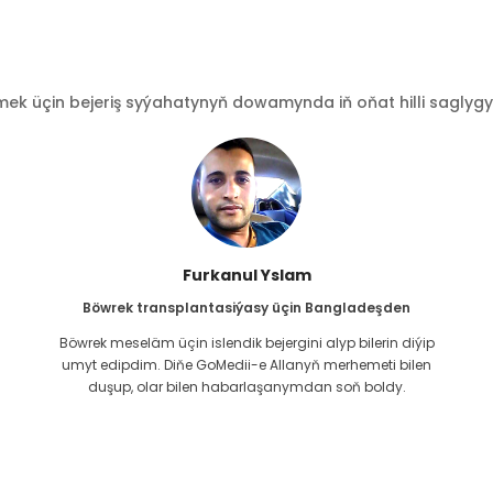
 üçin bejeriş syýahatynyň dowamynda iň oňat hilli saglygy go
Furkanul Yslam
Böwrek transplantasiýasy üçin Bangladeşden
Böwrek meseläm üçin islendik bejergini alyp bilerin diýip
g
umyt edipdim. Diňe GoMedii-e Allanyň merhemeti bilen
duşup, olar bilen habarlaşanymdan soň boldy.