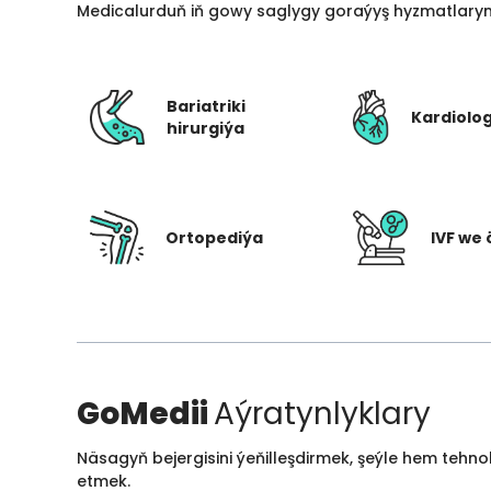
Medicalurduň iň gowy saglygy goraýyş hyzmatlarynd
Bariatriki
Kardiolo
hirurgiýa
Ortopediýa
IVF we 
GoMedii
Aýratynlyklary
Näsagyň bejergisini ýeňilleşdirmek, şeýle hem tehn
etmek.