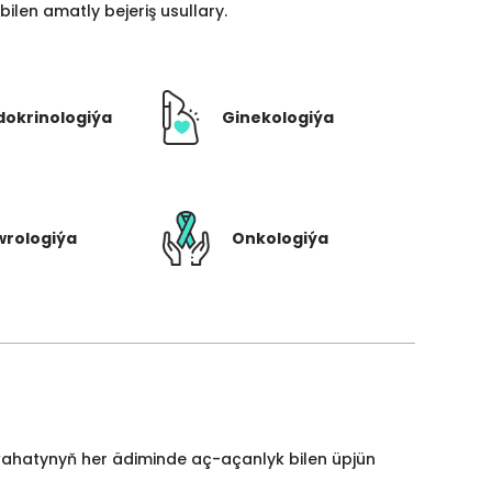
len amatly bejeriş usullary.
dokrinologiýa
Ginekologiýa
rologiýa
Onkologiýa
yýahatynyň her ädiminde aç-açanlyk bilen üpjün