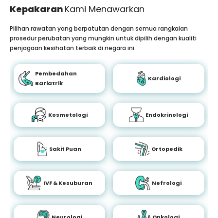
Kepakaran
Kami Menawarkan
Pilihan rawatan yang berpatutan dengan semua rangkaian
prosedur perubatan yang mungkin untuk dipilih dengan kualiti
penjagaan kesihatan terbaik di negara ini.
Pembedahan
Kardiologi
Bariatrik
Kosmetologi
Endokrinologi
Sakit Puan
Ortopedik
IVF & Kesuburan
Nefrologi
Neurologi
Onkologi