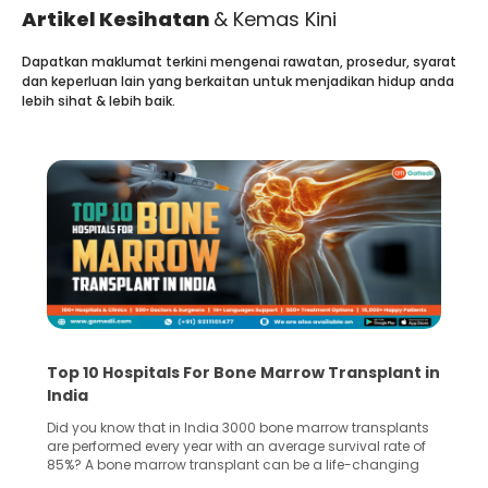
Artikel Kesihatan
& Kemas Kini
Dapatkan maklumat terkini mengenai rawatan, prosedur, syarat
dan keperluan lain yang berkaitan untuk menjadikan hidup anda
lebih sihat & lebih baik.
Recognizing Critical Symptoms of a Frontal
Lobe Brain Tumor Could Save Your Life
Did you know that the frontal lobe of your brain is the most
common site for tumor occurrence? The frontal lobe is a
key part of your brain and is responsible for various
important functions in your body. Any sort of damage or