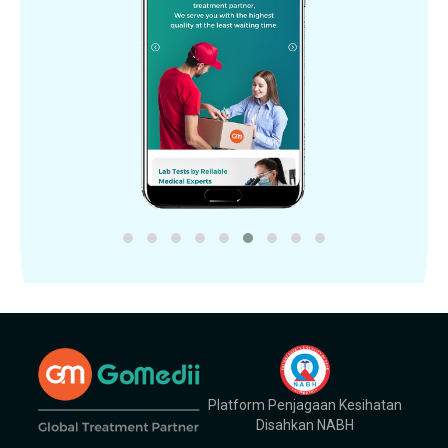
Platform Penjagaan Kesihatan
Disahkan NABH