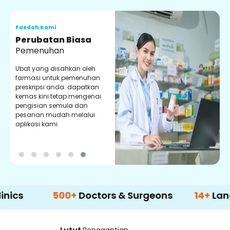
Faedah Kami
F
Perubatan Biasa
Pemenuhan
Ubat yang disahkan oleh
P
farmasi untuk pemenuhan
d
preskripsi anda. dapatkan
y
kemas kini tetap mengenai
p
pengisian semula dan
m
pesanan mudah melalui
aplikasi kami.
500+
Doctors & Surgeons
14+
Language 