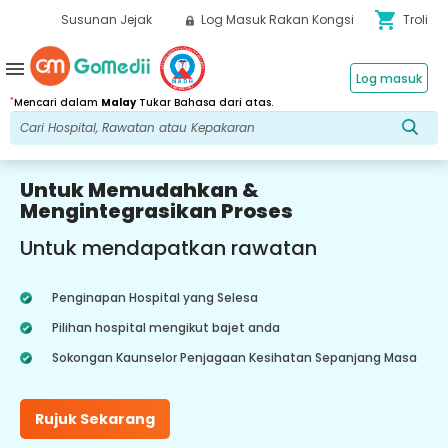
shopping_cart
Susunan Jejak
Log Masuk Rakan Kongsi
Troli
menu
Log masuk
*
Mencari dalam
Malay
Tukar Bahasa dari atas.
Untuk Memudahkan &
Mengintegrasikan Proses
Untuk mendapatkan rawatan
Penginapan Hospital yang Selesa
Pilihan hospital mengikut bajet anda
Sokongan Kaunselor Penjagaan Kesihatan Sepanjang Masa
Rujuk Sekarang