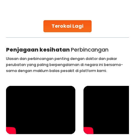
harm to it can lead to serious complications. However, with
early diagnosis
Continue Reading
Terokai Lagi
Penjagaan kesihatan
Perbincangan
Ulasan dan perbincangan penting dengan doktor dan pakar
perubatan yang paling berpengalaman di negara ini bersama-
sama dengan maklum balas pesakit di platform kami.