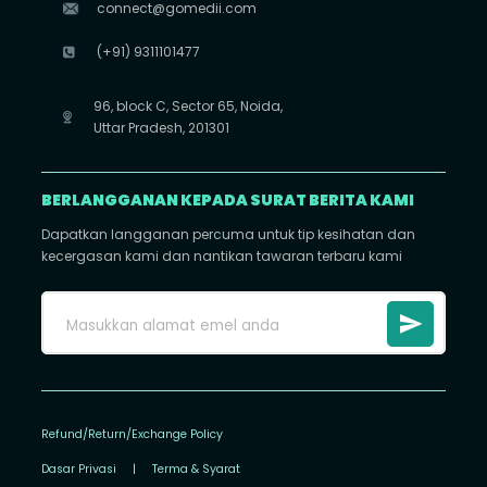
connect@gomedii.com
(+91) 9311101477
96, block C, Sector 65, Noida,
Uttar Pradesh, 201301
BERLANGGANAN KEPADA SURAT BERITA KAMI
Dapatkan langganan percuma untuk tip kesihatan dan
kecergasan kami dan nantikan tawaran terbaru kami
Refund/Return/Exchange Policy
Dasar Privasi
|
Terma & Syarat