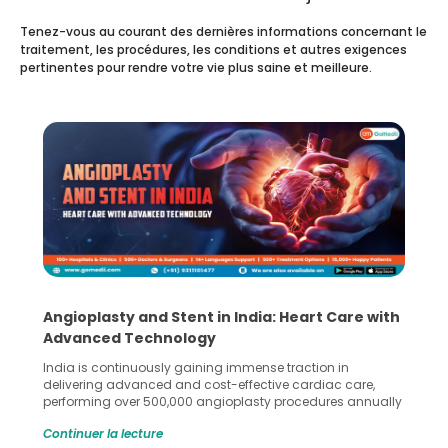
Tenez-vous au courant des dernières informations concernant le
traitement, les procédures, les conditions et autres exigences
pertinentes pour rendre votre vie plus saine et meilleure.
Angioplasty and Stent in India: Heart Care with
Advanced Technology
India is continuously gaining immense traction in
delivering advanced and cost-effective cardiac care,
performing over 500,000 angioplasty procedures annually
with a success rate exceeding 90%. Patients across the
Continuer la lecture
globe are searching for treatments like angioplasty and