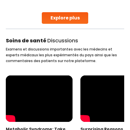
stent placement in Indian hospitals, owing to the
combination of high-quality care and affordability.
Studies, such as one published
Explore plus
Continue Reading
Soins de santé
Discussions
Examens et discussions importantes avec les médecins et
experts médicaux les plus expérimentés du pays ainsi que les
commentaires des patients sur notre plateforme.
Metabolic Syndrome: Take
Surprising Reasons fo