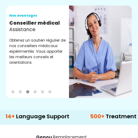
Nos avantages
N
Conseiller médical
V
Assistance
C
Obtenez un soutien régulier de
C
nos conseillers médicaux
n
expérimentés. Vous apporter
e
les meilleurs conseils et
t
orientations.
p
d
anguage Support
500+
Treatment Option
Genou
Remplacement