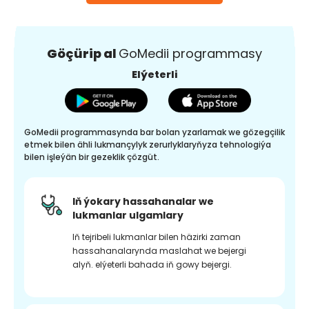
Göçürip al
GoMedii programmasy
Elýeterli
GoMedii programmasynda bar bolan yzarlamak we gözegçilik
etmek bilen ähli lukmançylyk zerurlyklaryňyza tehnologiýa
bilen işleýän bir gezeklik çözgüt.
Iň ýokary hassahanalar we
lukmanlar ulgamlary
Iň tejribeli lukmanlar bilen häzirki zaman
hassahanalarynda maslahat we bejergi
alyň. elýeterli bahada iň gowy bejergi.