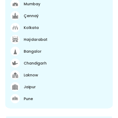
Mumbay
Çennaý
Kolkata
Haýdarabat
Bangalor
Chandigarh
Laknow
Jaipur
Pune