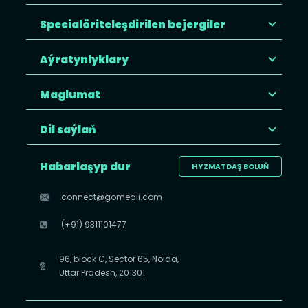
Specialöriteleşdirilen bejergiler
Aýratynlyklary
Maglumat
Dil saýlaň
Habarlaşyp dur
HYZMATDAŞ BOLUŇ
connect@gomedii.com
(+91) 9311101477
96, block C, Sector 65, Noida,
Uttar Pradesh, 201301