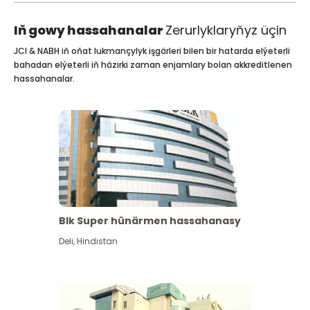
Iň gowy hassahanalar
Zerurlyklaryňyz üçin
JCI & NABH iň oňat lukmançylyk işgärleri bilen bir hatarda elýeterli
bahadan elýeterli iň häzirki zaman enjamlary bolan akkreditlenen
hassahanalar.
Blk Super hünärmen hassahanasy
Deli
,
Hindistan