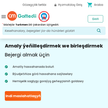
shopping_cart
Gözegçilik tertibi
Hyzmatdaş Giriş
Araba
menu
Giriň
*
Gözleýär
Turkmen
Dili ýokardan üýtgediň.
Amaly ýeňilleşdirmek we birleşdirmek
Bejergi almak üçin
Amatly hassahanada boluň
Býudjetiňize görä hassahana saýlawlary
Hemişelik saglygy goraýyş geňeşçisiniň goldawy
Indi maslahatlaşyň