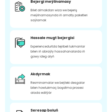
Bejergi meýilnamasy
Bilet almakdan wiza we bejeriş
meýilnamasynda iň amatly paketleri
saýlamak
Hassale mugt bejergisi
Experiencedurtda tejribeli lukmanlar
bilen iň abraýly hassahanalarda iň
gowy ideg alyň
Akdyrmak
Resminamalar we beýleki desgalar
bilen howlukmaç boşatma prosesi
alada edilýär
Seresap boluň