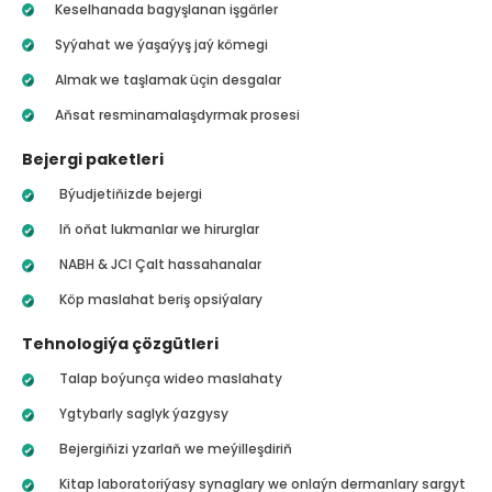
Keselhanada bagyşlanan işgärler
Syýahat we ýaşaýyş jaý kömegi
Almak we taşlamak üçin desgalar
Aňsat resminamalaşdyrmak prosesi
Bejergi paketleri
Býudjetiňizde bejergi
Iň oňat lukmanlar we hirurglar
NABH & JCI Çalt hassahanalar
Köp maslahat beriş opsiýalary
Tehnologiýa çözgütleri
Talap boýunça wideo maslahaty
Ygtybarly saglyk ýazgysy
Bejergiňizi yzarlaň we meýilleşdiriň
Kitap laboratoriýasy synaglary we onlaýn dermanlary sargyt