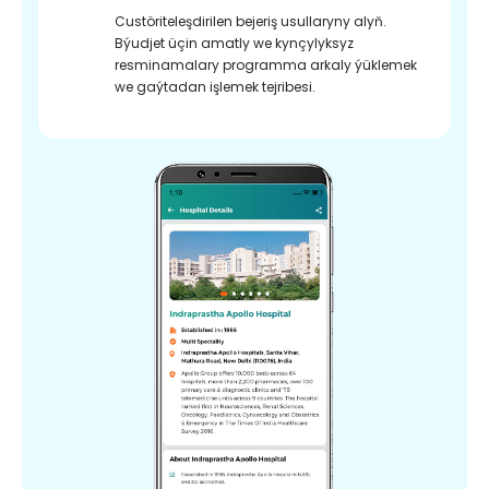
Custöriteleşdirilen bejeriş usullaryny alyň.
Býudjet üçin amatly we kynçylyksyz
resminamalary programma arkaly ýüklemek
we gaýtadan işlemek tejribesi.