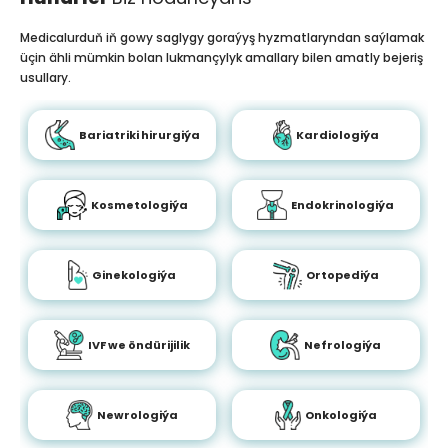
Medicalurduň iň gowy saglygy goraýyş hyzmatlaryndan saýlamak
üçin ähli mümkin bolan lukmançylyk amallary bilen amatly bejeriş
usullary.
Bariatriki hirurgiýa
Kardiologiýa
Kosmetologiýa
Endokrinologiýa
Ginekologiýa
Ortopediýa
IVF we öndürijilik
Nefrologiýa
Newrologiýa
Onkologiýa