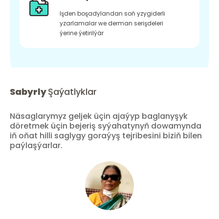
Işden boşadylandan soň yzygiderli
yzarlamalar we derman serişdeleri
ýerine ýetirilýär
Sabyrly
Şaýatlyklar
Näsaglarymyz geljek üçin ajaýyp baglanyşyk
döretmek üçin bejeriş syýahatynyň dowamynda
iň oňat hilli saglygy goraýyş tejribesini biziň bilen
paýlaşýarlar.