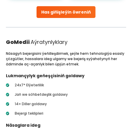
Has giňişleýin öwreniň
GoMedii
Aýratynlyklary
Näsagyň bejergisini ýeňilleşdirmek, şeýle hem tehnologiýa esasly
çözgütler, hassalara ideg ulgamy we bejeriş syýahatynyň her
ädiminde aç-açanlyk bilen üpjün etmek.
Lukmançylyk geňeşçisiniň goldawy
24x7* Elýeterlilik
Jaň we söhbetdeşlik goldawy
14+ Diller goldawy
Bejergi teklipleri
Näsaglara ideg