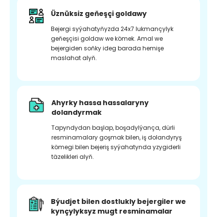
Üznüksiz geňeşçi goldawy
Bejergi syýahatyňyzda 24x7 lukmançylyk
geňeşçisi goldaw we kömek. Amal we
bejergiden soňky ideg barada hemişe
maslahat alyň.
Ahyrky hassa hassalaryny
dolandyrmak
Tapyndydan başlap, boşadylýança, dürli
resminamalary goşmak bilen, iş dolandyryş
kömegi bilen bejeriş syýahatynda yzygiderli
täzelikleri alyň.
Býudjet bilen dostlukly bejergiler we
kynçylyksyz mugt resminamalar