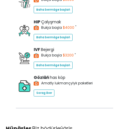
Baha bermäge başlaň
HIP
Çalyşmak
*
Bukja başla
$4000
Baha bermäge başlaň
IVF
Bejergi
*
Bukja başla
$3200
Baha bermäge başlaň
Gözläň
has köp
Amatly lukmançylyk paketleri
Sorag iber
Hünärler
Biz hödürleýäris