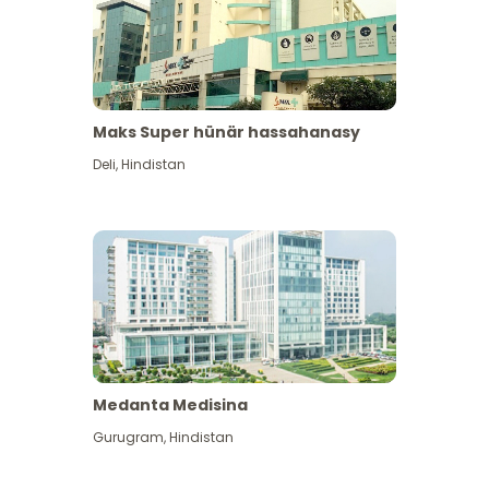
Maks Super hünär hassahanasy
Deli
,
Hindistan
Medanta Medisina
Gurugram
,
Hindistan