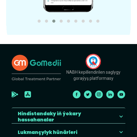
NABH kepillendirilen saglygy
goraýyş platformasy
Hindistandaky iň ýokary
hassahanalar
Lukmançylyk hünärleri