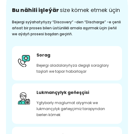
Bu nähili işleýär
size kömek etmek üçin
Bejergi syýahatyňyzy “Discovery” -den “Discharge” -e çenli
aňsat bir proses bilen üstünlikli amala aşyrmak üçin ýeňil
we aýdyň prosesi başdan geçiriň.
Sorag
Bejergi aladalaryňyza degişli soraglary
taşlaň we topar habarlaşar
Lukmançylyk geňeşçisi
Ygtybarly maglumat alyşmak we
lukmançylyk geňeşçimiz tarapyndan
berlen kömek