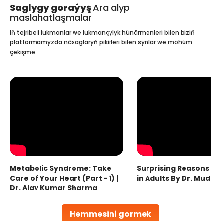
Saglygy goraýyş
Ara alyp
maslahatlaşmalar
Iň tejribeli lukmanlar we lukmançylyk hünärmenleri bilen biziň
platformamyzda näsaglaryň pikirleri bilen synlar we möhüm
çekişme.
Metabolic Syndrome: Take
Surprising Reasons fo
Care of Your Heart (Part - 1) |
in Adults By Dr. Mudas
Dr. Ajay Kumar Sharma
Hemmesini gormek