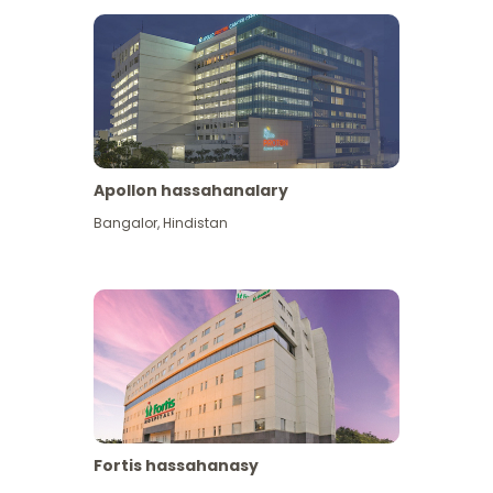
Apollon hassahanalary
Has giňişleýin gör
Bangalor
,
Hindistan
Fortis hassahanasy