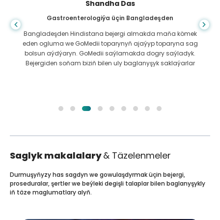
Shandha Das
Gastroenterologiýa üçin Bangladeşden
Bangladeşden Hindistana bejergi almakda maňa kömek
eden ogluma we GoMedii toparynyň ajaýyp toparyna sag
bolsun aýdýaryn. GoMedii saýlamakda dogry saýladyk.
Bejergiden soňam biziň bilen uly baglanyşyk saklaýarlar
Saglyk makalalary
& Täzelenmeler
Durmuşyňyzy has sagdyn we gowulaşdyrmak üçin bejergi,
proseduralar, şertler we beýleki degişli talaplar bilen baglanyşykly
iň täze maglumatlary alyň.