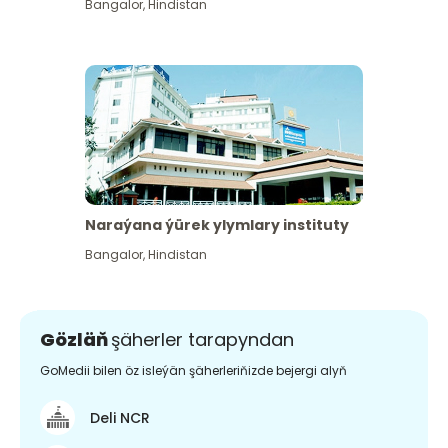
Bangalor
,
Hindistan
Naraýana ýürek ylymlary instituty
Bangalor
,
Hindistan
Gözläň
şäherler tarapyndan
GoMedii bilen öz isleýän şäherleriňizde bejergi alyň
Deli NCR