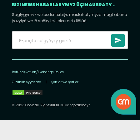
BIZI NEWS HABARLARYMYZ ÜÇIN AUBRATY ..
Saglygymyz we bedenterbiýe maslahatymyza mugt abuna
ýazylyň we iň soňky tekliplerimizi diňläň
Refund/Return/Exchange Policy
Gizlinlik syýasaty
|
Şertler we şertler
© 2023 GoMedii. Rightshli hukuklar goralandyr