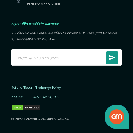
Uttar Pradesh, 201301
ለጋዜጣችን ደንበኝነት ይመዝገቡ
ለጤናችን እና ለአካል ብቃት ጥቆማችን ነፃ የደንበኝነት ምዝገባን ያግኙ እና ከቅርብ
ጊዜ አቅርቦቶቻችን ጋር ይከታተሉ
Refund/Return/Exchange Policy
የ ግል የሆነ
|
ውሎች እና ሁኔታዎች
© 2023 GoMedii. መብቱ በህግ የተጠበቀ ነው