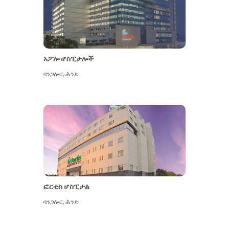
አፖሎ ሆስፒታሎች
ባንጋሎር
,
ሕንድ
ተጨማሪ ይመልከቱ
ፎርቲስ ሆስፒታል
ባንጋሎር
,
ሕንድ