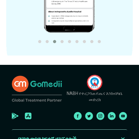
NABH የተረጋገጠ የጤና እንክብካቤ
መድረክ
በህንድ ውስጥ ከፍተኛ ሆስፒታሎች