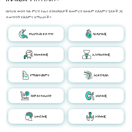
በሀገሪቱ ውስጥ ካሉ ምርጥ የጤና እንክብካቤዎች ለመምረጥ ከሁሉም የሕክምና ሂደቶች ጋር
ተመጣጣኝ የሕክምና አማራጮች።
የባሪያትሪክ ቀዶ ጥገና
ካርዲዮሎጂ
ኮስመቶሎጂ
ኢንዶክሪኖሎጂ
የማህፀን ህክምና
ኦርቶፔዲክስ
IVF እና የመራባት
ኔፍሮሎጂ
ኒውሮሎጂ
ኦንኮሎጂ