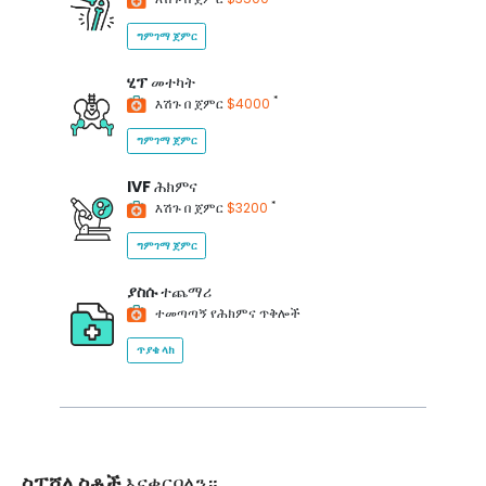
ግምገማ ጀምር
ሂፕ
መተካት
*
እሽጉ በ ጀምር
$4000
ግምገማ ጀምር
IVF
ሕክምና
*
እሽጉ በ ጀምር
$3200
ግምገማ ጀምር
ያስሱ
ተጨማሪ
ተመጣጣኝ የሕክምና ጥቅሎች
ጥያቄ ላክ
ስፔሻሊስቶች
እናቀርባለን።