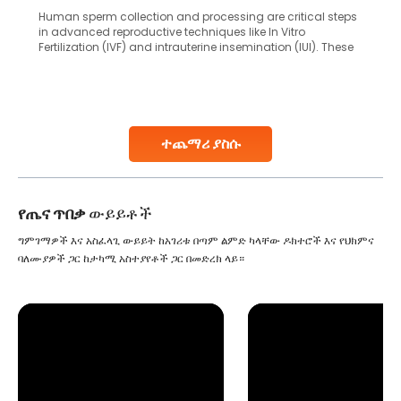
Human sperm collection and processing are critical steps
in advanced reproductive techniques like In Vitro
Fertilization (IVF) and intrauterine insemination (IUI). These
methods enable medical professionals to tackle fertility
challenges and help couples achieve their dream of
parenthood. Skilled technicians collect sperm using
specialized procedures to ensure optimal quality. Once
collected, they process the
ተጨማሪ ያስሱ
Continue Reading
የጤና ጥበቃ
ውይይቶች
ግምገማዎች እና አስፈላጊ ውይይት ከአገሪቱ በጣም ልምድ ካላቸው ዶክተሮች እና የህክምና
ባለሙያዎች ጋር ከታካሚ አስተያየቶች ጋር በመድረክ ላይ።