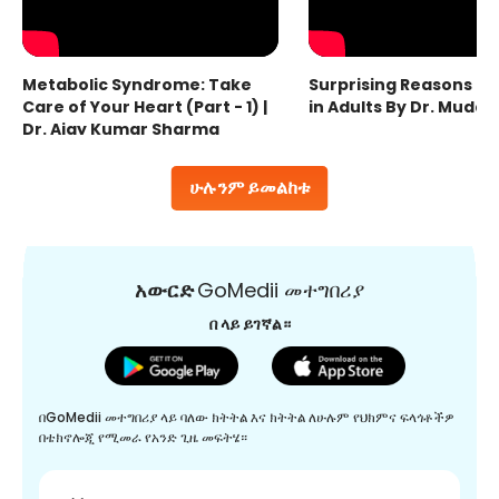
Metabolic Syndrome: Take
Surprising Reasons fo
Care of Your Heart (Part - 1) |
in Adults By Dr. Mudas
Dr. Ajay Kumar Sharma
ሁሉንም ይመልከቱ
አውርድ
GoMedii መተግበሪያ
በ ላይ ይገኛል።
በGoMedii መተግበሪያ ላይ ባለው ክትትል እና ክትትል ለሁሉም የህክምና ፍላጎቶችዎ
በቴክኖሎጂ የሚመራ የአንድ ጊዜ መፍትሄ።