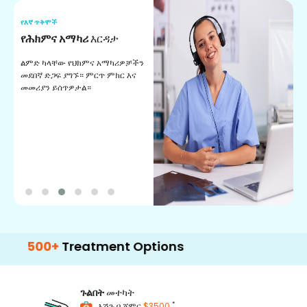
የእኛ ጥቅሞች
የ
የሕክምና አማካሪ
እርዳታ
የ
ልምድ ካላቸው የህክምና አማካሪዎቻችን
ለ
መደበኛ ድጋፍ ያግኙ። ምርጥ ምክር እና
ጊ
መመሪያን ይሰጥዎታል።
ል
በ
00+
Treatment Options
ጉልበት
መተካት
*
እሽጉ በ ጀምር
$3500