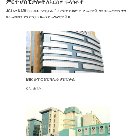
ምርጥ ሆስፒታሎች
ለእርስዎ ፍላጎቶች
JCI እና NABH የታወቁ ሆስፒታሎች ከምርጥ የህክምና ባለሙያዎች ጋር በተመጣጣኝ ዋጋ
በተመጣጣኝ ዋጋ የሚገኙ ዘመናዊ መገልገያዎች።
Blk ሱፐር ስፔሻሊቲ ሆስፒታል
ዴሊ
,
ሕንድ