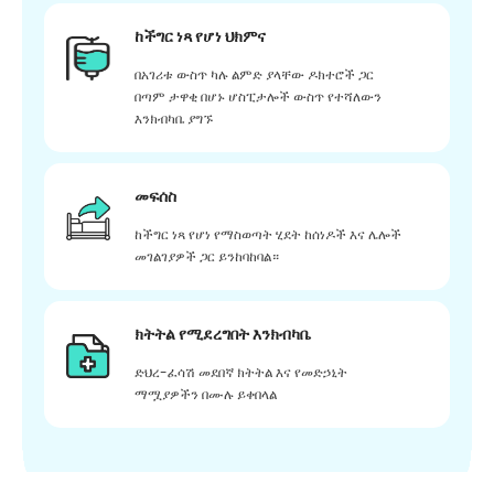
ከችግር ነጻ የሆነ ህክምና
በአገሪቱ ውስጥ ካሉ ልምድ ያላቸው ዶክተሮች ጋር
በጣም ታዋቂ በሆኑ ሆስፒታሎች ውስጥ የተሻለውን
እንክብካቤ ያግኙ
መፍሰስ
ከችግር ነጻ የሆነ የማስወጣት ሂደት ከሰነዶች እና ሌሎች
መገልገያዎች ጋር ይንከባከባል።
ክትትል የሚደረግበት እንክብካቤ
ድህረ-ፈሳሽ መደበኛ ክትትል እና የመድኃኒት
ማሟያዎችን በሙሉ ይቀበላል