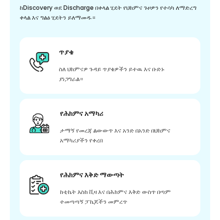
ከDiscovery ወደ Discharge በቀላል ሂደት የህክምና ጉዞዎን የተሳካ ለማድረግ
ቀላል እና ግልፅ ሂደትን ይለማመዱ።
ጥያቄ
ስለ ህክምናዎ ጉዳይ ጥያቄዎችን ይተዉ እና ቡድኑ
ያነጋግራል።
የሕክምና አማካሪ
ታማኝ የመረጃ ልውውጥ እና አንድ በአንድ በህክምና
አማካሪያችን የቀረበ
የሕክምና እቅድ ማውጣት
ከቲኬት እስከ ቪዛ እና በሕክምና እቅድ ውስጥ በጣም
ተመጣጣኝ ፓኬጆችን መምረጥ