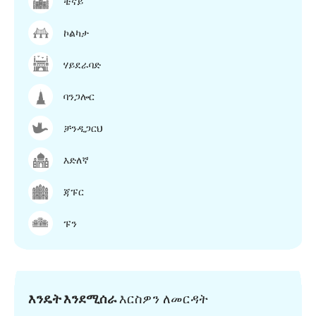
ቼናይ
ኮልካታ
ሃይደራባድ
ባንጋሎር
ቻንዲጋርህ
እድለኛ
ጃፑር
ፑን
እንዴት እንደሚሰራ
እርስዎን ለመርዳት