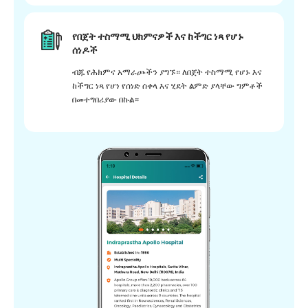
የበጀት ተስማሚ ህክምናዎች እና ከችግር ነጻ የሆኑ
ሰነዶች
ብጁ የሕክምና አማራጮችን ያግኙ። ለበጀት ተስማሚ የሆኑ እና
ከችግር ነጻ የሆነ የሰነድ ሰቀላ እና ሂደት ልምድ ያላቸው ግምቶች
በመተግበሪያው በኩል።