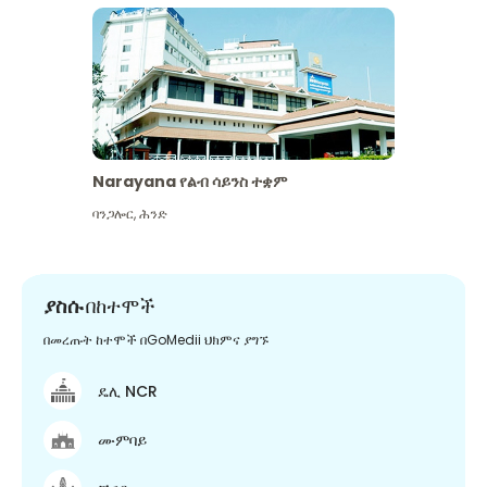
Narayana የልብ ሳይንስ ተቋም
ባንጋሎር
,
ሕንድ
ያስሱ
በከተሞች
በመረጡት ከተሞች በGoMedii ህክምና ያግኙ
ዴሊ NCR
ሙምባይ