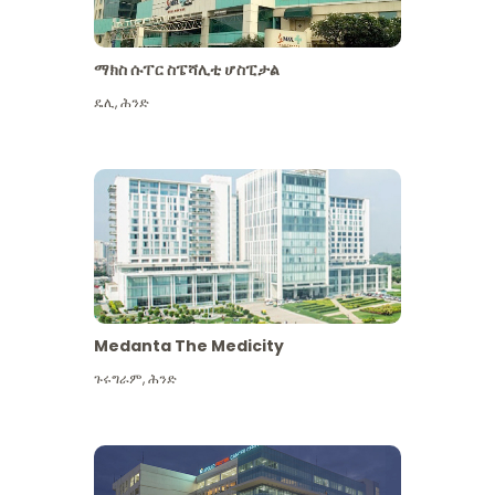
ማክስ ሱፐር ስፔሻሊቲ ሆስፒታል
ዴሊ
,
ሕንድ
Medanta The Medicity
ጉሩግራም
,
ሕንድ