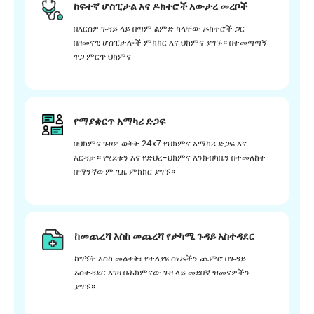
ከፍተኛ ሆስፒታል እና ዶክተሮች አውታረ መረቦች
በእርስዎ ጉዳይ ላይ በጣም ልምድ ካላቸው ዶክተሮች ጋር
በዘመናዊ ሆስፒታሎች ምክክር እና ህክምና ያግኙ። በተመጣጣኝ
ዋጋ ምርጥ ህክምና.
የማያቋርጥ አማካሪ ድጋፍ
በህክምና ጉዞዎ ወቅት 24x7 የህክምና አማካሪ ድጋፍ እና
እርዳታ። የሂደቱን እና የድህረ-ህክምና እንክብካቤን በተመለከተ
በማንኛውም ጊዜ ምክክር ያግኙ።
ከመጨረሻ እስከ መጨረሻ የታካሚ ጉዳይ አስተዳደር
ከግኝት እስከ መልቀቅ፣ የተለያዩ ሰነዶችን ጨምሮ በጉዳይ
አስተዳደር እገዛ በሕክምናው ጉዞ ላይ መደበኛ ዝመናዎችን
ያግኙ።