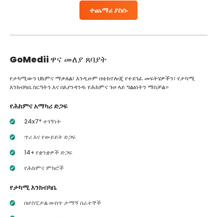
ተጨማሪ ያስሱ
GoMedii
ዋና መለያ ጸባያት
የታካሚውን ህክምና ማቃለል፣ እንዲሁም በቴክኖሎጂ የተደገፈ መፍትሄዎችን፣ የታካሚ
እንክብካቤ ስርዓትን እና በእያንዳንዱ የሕክምና ጉዞ ላይ ግልፅነትን ማስቻል።
የሕክምና አማካሪ ድጋፍ
24x7* ተገኝነት
ጥሪ እና የውይይት ድጋፍ
14+ የቋንቋዎች ድጋፍ
የሕክምና ምክሮች
የታካሚ እንክብካቤ
በሆስፒታል ውስጥ ታማኝ ሰራተኞች