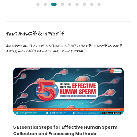
የጤና ጽሑፎች
& ዝማኔዎች
ሕይወትዎን ጤናማ እና የተሻለ ለማድረግ ስለ ሕክምና፣ ሂደቶች፣ ሁኔታዎች እና ሌሎች
ተዛማጅ መስፈርቶችን በተመለከተ ወቅታዊ መረጃ ያግኙ።
5 Essential Steps for Effective Human Sperm
Collection and Processing Methods