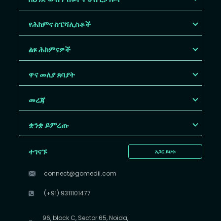
የሕክምና ስፔሻሊስቶች
ልዩ ሕክምናዎች
ዋና መለያ ጸባያት
መረጃ
ቋንቋ ይምረጡ
ተገናኙ
አጋር ይሁኑ
connect@gomedii.com
(+91) 9311101477
96, block C, Sector 65, Noida,