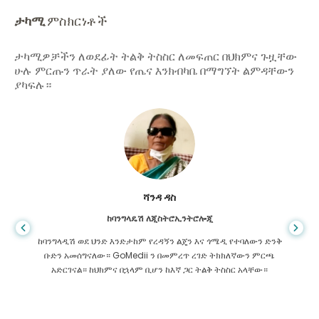
ታካሚ
ምስክርነቶች
ታካሚዎቻችን ለወደፊት ትልቅ ትስስር ለመፍጠር በህክምና ጉዟቸው
ሁሉ ምርጡን ጥራት ያለው የጤና እንክብካቤ በማግኘት ልምዳቸውን
ያካፍሉ።
ሻንዳ ዳስ
ከባንግላዴሽ ለጂስትሮኢንትሮሎጂ
ከባንግላዲሽ ወደ ህንድ እንድታከም የረዳኝን ልጄን እና ጎሜዲ የተባለውን ድንቅ
ቡድን አመሰግናለው። GoMedii ን በመምረጥ ረገድ ትክክለኛውን ምርጫ
አድርገናል። ከህክምና በኋላም ቢሆን ከእኛ ጋር ትልቅ ትስስር አላቸው።