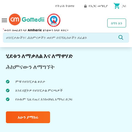
shopping_cart
የትራክ ትዕዛዝ
የአጋር መግቢያ
ጋሪ
menu
ስግን እን
*
ውስጥ በመፈለግ ላይ
Amharic
ቋንቋውን ከላይ ቀይር።
ሂደቱን ለማቃለል እና ለማዋሃድ
ሕክምናውን ለማግኘት
ምቹ የሆስፒታል ቆይታ
እንደ በጀትዎ የሆስፒታል ምርጫዎች
የሁሉም ጊዜ የጤና እንክብካቤ አማካሪ ድጋፍ
አሁን ያማክሩ