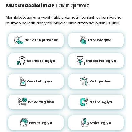
Mutaxassisliklar
Taklif qilamiz
Mamlakatdagi eng yaxshi tibbiy xizmatni tanlash uchun barcha
mumkin bo'lgan tibbiy muolajalar bilan arzon davolash usullari.
Bariatrik jarrohlik
Kardiologiya
Kosmetologiya
Endokrinologiya
Ginekologiya
Ortopediya
IVF va tug'ilish
Nefrologiya
Nevrologiya
Onkologiya