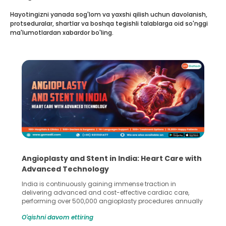
Hayotingizni yanada sog'lom va yaxshi qilish uchun davolanish,
protseduralar, shartlar va boshqa tegishli talablarga oid so'nggi
ma'lumotlardan xabardor bo'ling.
5 Essential Steps for Effective Human Sperm
Collection and Processing Methods
Human sperm collection and processing are critical steps
in advanced reproductive techniques like In Vitro
Fertilization (IVF) and intrauterine insemination (IUI). These
methods enable medical professionals to tackle fertility
O'qishni davom ettiring
challenges and help couples achieve their dream of