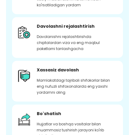
ko'rsatiladigan yordam
Davolashni rejalashtirish
Davolanishni rejalashtirishda
chiptalardan viza va eng maqbul
paketlarni tanlashgacha
Xassasiz davolash
Mamlakatdagi tajribali shifokorlar bilan
eng nufuzli shifoxonalarda eng yaxshi
yordamni oling
Bo'shatish
Hujjatlar va boshqa vositalar bilan
muammosiz tushirish jarayoni ko'rib