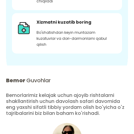
chiqiladi
Xizmatni kuzatib boring
Bo'shatishdan keyin muntazam
kuzatuvlar va dori-darmonlarni qabul
qilish
Bemor
Guvohlar
Bemorlarimiz kelajak uchun ajoyib rishtalarni
shakllantirish uchun davolash safari davomida
eng yaxshi sifatli tibbiy yordam olish bo'yicha o'z
tajribalarini biz bilan baham ko'rishadi.