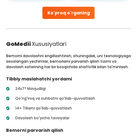
Ko'proq o'rganing
GoMedii
Xususiyatlari
Bemorni davolashni engillashtirish, shuningdek, uni texnologiyaga
asoslangan yechimlar, bemorlarni parvarish qilish tizimi va
davolash safarining har bir bosqichida shaffoflik bilan ta'minlash.
Tibbiy maslahatchi yordami
24x7* Mavjudligi
Qo'ng'iroq va suhbatni qo'llab-quvvatlash
14+ Tillarni qo'llab-quvvatlash
Davolash bo'yicha tavsiyalar
Bemorni parvarish qilish