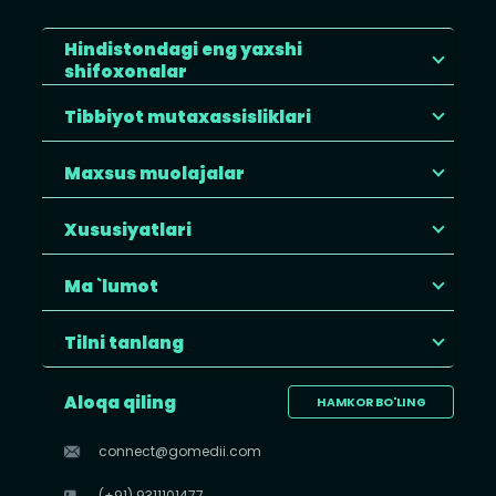
Hindistondagi eng yaxshi
shifoxonalar
Tibbiyot mutaxassisliklari
Maxsus muolajalar
Xususiyatlari
Ma `lumot
Tilni tanlang
Aloqa qiling
HAMKOR BO'LING
connect@gomedii.com
(+91) 9311101477