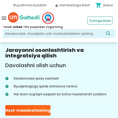
shopping_cart
Buyurtmani kuzatish
Hamkorlarga kirish
Arava
menu
Tizimga kirish
*
Izlash
Uzbek
Tilni yuqoridan o'zgartiring.
Jarayonni osonlashtirish va
integratsiya qilish
Davolashni olish uchun
Kasalxonada qulay yashash
Byudjetingizga qarab shifoxona tanlovi
Har doim sog'liqni saqlash bo'yicha maslahatchi yordami
Hozir maslahatlashing