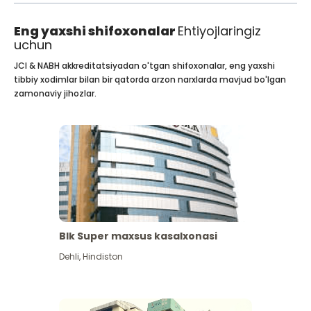
Eng yaxshi shifoxonalar
Ehtiyojlaringiz
uchun
JCI & NABH akkreditatsiyadan o'tgan shifoxonalar, eng yaxshi
tibbiy xodimlar bilan bir qatorda arzon narxlarda mavjud bo'lgan
zamonaviy jihozlar.
Blk Super maxsus kasalxonasi
Dehli
,
Hindiston