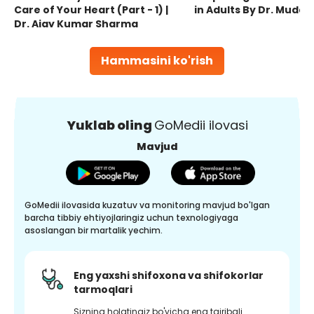
Care of Your Heart (Part - 1) |
in Adults By Dr. Mudas
Dr. Ajay Kumar Sharma
Hammasini ko'rish
Yuklab oling
GoMedii ilovasi
Mavjud
GoMedii ilovasida kuzatuv va monitoring mavjud bo'lgan
barcha tibbiy ehtiyojlaringiz uchun texnologiyaga
asoslangan bir martalik yechim.
Eng yaxshi shifoxona va shifokorlar
tarmoqlari
Sizning holatingiz bo'yicha eng tajribali