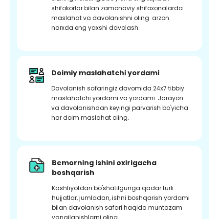
shifokorlar bilan zamonaviy shifoxonalarda
maslahat va davolanishni oling. arzon
narxda eng yaxshi davolash.
Doimiy maslahatchi yordami
Davolanish safaringiz davomida 24x7 tibbiy
maslahatchi yordami va yordami. Jarayon
va davolanishdan keyingi parvarish bo'yicha
har doim maslahat oling.
Bemorning ishini oxirigacha
boshqarish
Kashfiyotdan bo'shatilgunga qadar turli
hujjatlar, jumladan, ishni boshqarish yordami
bilan davolanish safari haqida muntazam
yangilanishlarni oling.