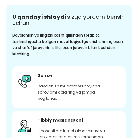
U qanday ishlaydi
sizga yordam berish
uchun
Davolanish yo'lingizni kashf qilishdan tortib to
tushirishgacha bo'lgan muvaffaqiyatga erishishning oson
va shaffof jarayonini silliq, oson jarayon bilan boshdan
kechiring.
So'rov
Davolanish muammosi bo'yicha
so'rovlarni qoldiring va jamoa
bog'lanadi
Tibbiy maslahatchi
Ishonchli ma'lumot almashinuvi va
tibbiy maslahatchimiz tomonidan