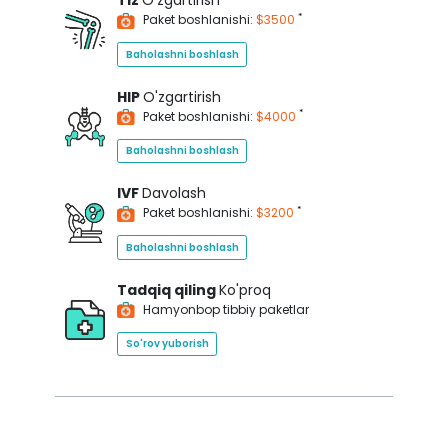
Tiz
O'zgartirish
*
Paket boshlanishi:
$3500
Baholashni boshlash
HIP
O'zgartirish
*
Paket boshlanishi:
$4000
Baholashni boshlash
IVF
Davolash
*
Paket boshlanishi:
$3200
Baholashni boshlash
Tadqiq qiling
Ko'proq
Hamyonbop tibbiy paketlar
So'rov yuborish