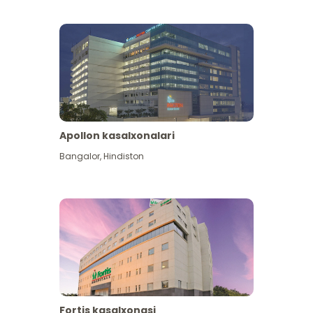
Apollon kasalxonalari
Koʻproq koʻrish
Bangalor
,
Hindiston
Fortis kasalxonasi