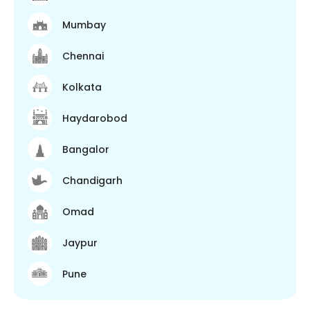
Mumbay
Chennai
Kolkata
Haydarobod
Bangalor
Chandigarh
Omad
Jaypur
Pune