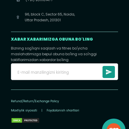
96, block C, Sector 65, Noida,
Uttar Pradesh, 201301
XABAR XABARIMIZGA OBUNA BO'LING
Bizning sog'liqni saqlash va fitnes bo'yicha
maslahatimizga bepul obuna bo'ling va so'nggi
takliflarimizdan xabardor bo'ling
Refund/Return/Exchange Policy
Maxfiylik siyosati
|
Foydalanish shartlari