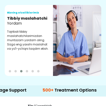
Bizning afzalliklarimiz
B
Tibbiy maslahatchi
O
Yordam
M
Tajribali tibbiy
S
maslahatchilarimizdan
y
muntazam yordam oling.
r
Sizga eng yaxshi maslahat
e
va yo'l-yo'riqni taqdim etish.
b
pport
500+
Treatment Options