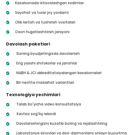
Kasalxonada ixtisoslashgan xodimlar
Sayohat va turar joy yordami
Olib ketish va tushirish vositalari
Oson hujjatlashtirish jarayoni
Davolash paketlari
Sizning byudjetingizda davolanish
Eng yaxshi shifokorlar va jarrohlar
NABH & JCI akkreditatsiyalangan kasalxonalari
Bir nechta maslahat variantlari
Texnologiya yechimlari
Talab bo'yicha video konsultatsiya
Xavfsiz sog'liq rekordi
Davolanishingizni kuzatib boring va rejalashtiring
Laboratoriya sinovlari va dori-darmonlarni onlayn buyurtma