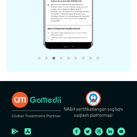
NABH sertifikatlangan sog'liqni
saqlash platformasi