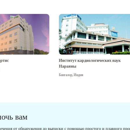
ртис
Институт кардиологических наук
Нараяны
я
Бангалор
,
Индия
мочь вам
ечения от обнаружения до выписки с помощью простого и плавного проц