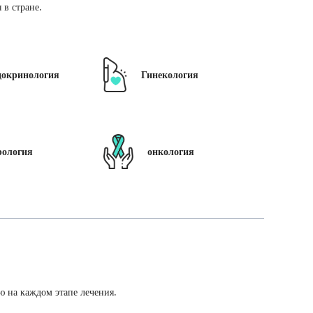
в стране.
докринология
Гинекология
рология
онкология
ю на каждом этапе лечения.