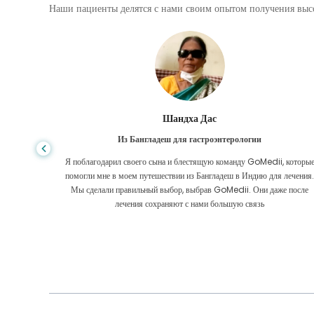
Наши пациенты делятся с нами своим опытом получения высо
Шандха Дас
Из Бангладеш для гастроэнтерологии
е того,
Я поблагодарил своего сына и блестящую команду GoMedii, которы
игде, даже
помогли мне в моем путешествии из Бангладеш в Индию для лечения
оровел
Мы сделали правильный выбор, выбрав GoMedii. Они даже после
 Большое
лечения сохраняют с нами большую связь