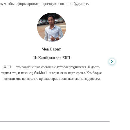
, чтобы сформировать прочную связь на будущее.
Чеа Сарат
Из Камбоджи для ХБП
ХБП — это пожизненное состояние, которое ухудшается. Я долго
Нико
терпел это, и, наконец, GoMedii и один из их партнеров в Камбодже
диагност
помогли мне понять, что пришло время заняться своим здоровьем.
были 