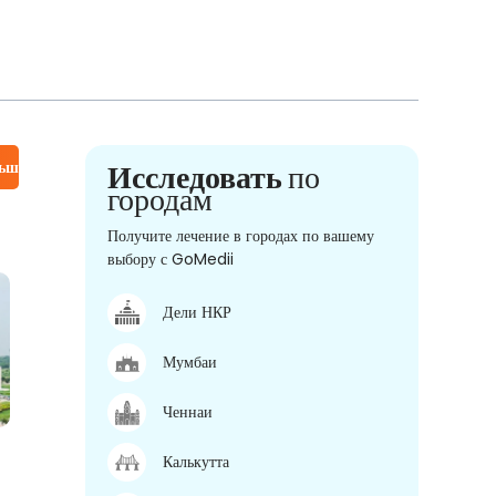
льше
Исследовать
по
городам
Получите лечение в городах по вашему
выбору с GoMedii
Дели НКР
Мумбаи
Ченнаи
Калькутта