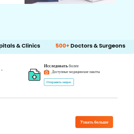
inics
500+
Doctors & Surgeons
14+
Lang
Исследовать
более
*
0
Доступные медицинские пакеты
Отправить запрос
Узнать больше