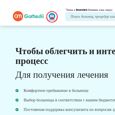
*
Поиск в
Russian
Изменить язык сверху.
Чтобы облегчить и инт
Наши преимущества
процесс
Лечение после
последующий уход
Для получения лечения
Получите круглосуточную медицинскую
поддержку и поддержку пациентов, а наша
команда всегда решит ваши проблемы.
Комфортное пребывание в больнице
Регулярные обновления о ваших потребностях в
лечении.
Выбор больницы в соответствии с вашим бюджето
Постоянная поддержка консультанта по вопросам 