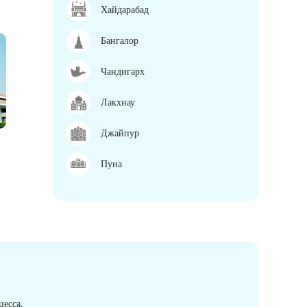
Хайдарабад
Бангалор
Чандигарх
Лакхнау
Джайпур
Пуна
есса.