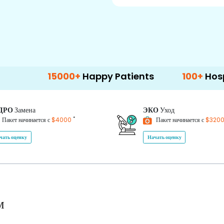
15000+
Happy Patients
100+
Hospitals & Cl
ДРО
Замена
ЭКО
Уход
*
Пакет начинается с
$4000
Пакет начинается с
$320
чать оценку
Начать оценку
м