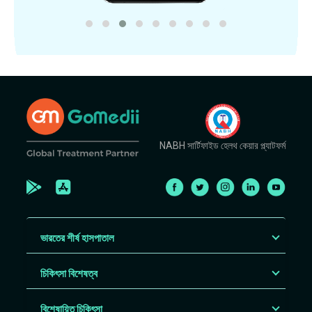
NABH সার্টিফাইড হেলথ কেয়ার প্ল্যাটফর্ম
ভারতের শীর্ষ হাসপাতাল
চিকিৎসা বিশেষত্ব
বিশেষায়িত চিকিৎসা