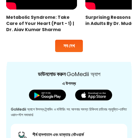
Metabolic Syndrome: Take
Surprising Reasons fo
Care of Your Heart (Part - 1) |
in Adults By Dr. Mudas
Dr. Ajay Kumar Sharma
সব দেখ
ডাউনলোড করুন
GoMedii অ্যাপ
এ উপলব্ধ
GoMedii অ্যাপে উপলব্ধ ট্র্যাকিং ও মনিটরিং সহ আপনার সমস্ত চিকিৎসা চাহিদার প্রযুক্তি-চালিত
ওয়ান-স্টপ সমাধান।
শীর্ষ হাসপাতাল এবং ডাক্তার নেটওয়ার্ক