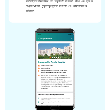
কাস্টমাইজড চিকিত্সা বিকল্প পান. অনুমানগুলি যা বাজেট-বান্ধব এবং অ্যাপের
মাধ্যমে ঝামেলা-মুক্ত ডকুমেন্টেশন আপলোড এবং প্রক্রিয়াকরণের
অভিজ্ঞতা।