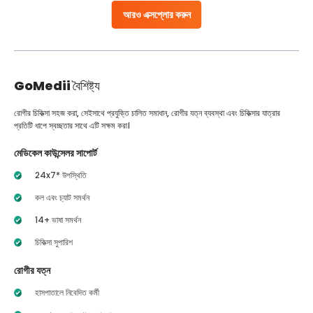
আরও এক্সপ্লোর করুন
GoMedii
বৈশিষ্ট্য
রোগীর চিকিত্সা সহজ করা, সেইসাথে প্রযুক্তি চালিত সমাধান, রোগীর যত্ন ব্যবস্থা এবং চিকিত্সার যাত্রার
প্রতিটি ধাপে স্বচ্ছতার সাথে এটি সক্ষম করা।
মেডিকেল কাউন্সেলর সাপোর্ট
24x7* উপস্থিতি
কল এবং চ্যাট সমর্থন
14+ ভাষা সমর্থন
চিকিত্সা সুপারিশ
রোগীর যত্ন
হাসপাতালে নিবেদিত কর্মী