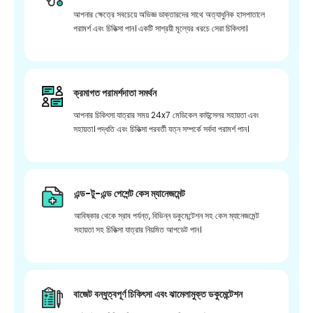
আপনার ক্ষেত্রে সবচেয়ে অভিজ্ঞ ডাক্তারদের সাথে অত্যাধুনিক হাসপাতালে
পরামর্শ এবং চিকিত্সা পান। একটি সাশ্রয়ী মূল্যের খরচে সেরা চিকিৎসা।
ক্রমাগত পরামর্শদাতা সমর্থন
আপনার চিকিৎসা যাত্রার সময় 24x7 মেডিকেল কাউন্সেলর সহায়তা এবং
সহায়তা। পদ্ধতি এবং চিকিত্সা পরবর্তী যত্ন সম্পর্কে সর্বদা পরামর্শ পান।
এন্ড-টু-এন্ড পেশেন্ট কেস ম্যানেজমেন্ট
আবিষ্কার থেকে স্রাব পর্যন্ত, বিভিন্ন ডকুমেন্টেশন সহ কেস ম্যানেজমেন্ট
সহায়তা সহ চিকিত্সা যাত্রার নিয়মিত আপডেট পান।
বাজেট বন্ধুত্বপূর্ণ চিকিৎসা এবং ঝামেলামুক্ত ডকুমেন্টেশন