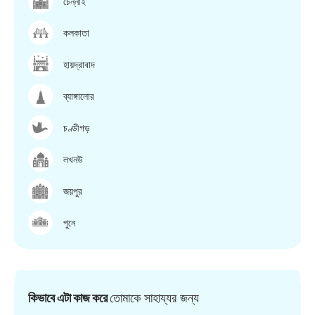
চেন্নাই
কলকাতা
হায়দ্রাবাদ
ব্যাঙ্গালোর
চণ্ডীগড়
লখনউ
জয়পুর
পুনে
কিভাবে এটা কাজ করে
তোমাকে সাহায্যর জন্য