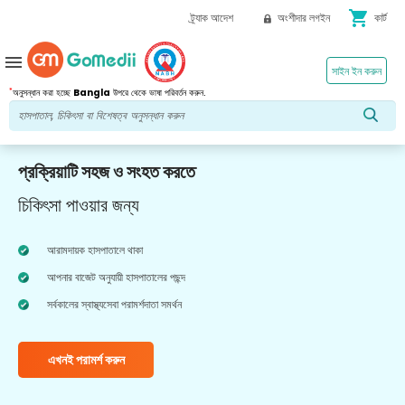
shopping_cart
ট্র্যাক আদেশ
অংশীদার লগইন
কার্ট
menu
সাইন ইন করুন
*
অনুসন্ধান করা হচ্ছে
Bangla
উপরে থেকে ভাষা পরিবর্তন করুন.
প্রক্রিয়াটি সহজ ও সংহত করতে
চিকিৎসা পাওয়ার জন্য
আরামদায়ক হাসপাতালে থাকা
আপনার বাজেট অনুযায়ী হাসপাতালের পছন্দ
সর্বকালের স্বাস্থ্যসেবা পরামর্শদাতা সমর্থন
এখনই পরামর্শ করুন