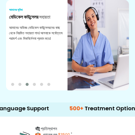
আমাদের সুবিধা
আম
মেডিকেল কাউন্সেলর
সহায়তা
অ
আমাদের অভিজ্ঞ মেডিকেল কাউন্সেলরদের কাছ
ভা
থেকে নিয়মিত সহায়তা পান। আপনাকে সর্বোত্তম
চি
পরামর্শ এবং দিকনির্দেশনা প্রদান করে।
ডা
e Support
500+
Treatment Options
হাঁটু
প্রতিস্থাপন
*
প্যাকেজ শুরু
$3500