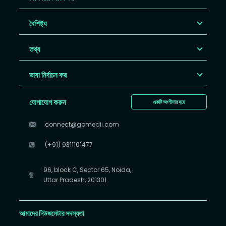
বৈশিষ্ট্য
তথ্য
ভাষা নির্বাচন কর
যোগাযোগ করুন
একটি অংশীদার হয়ে
connect@gomedii.com
(+91) 9311101477
96, block C, Sector 65, Noida,
Uttar Pradesh, 201301
আমাদের নিউজলেটার সদস্যতা