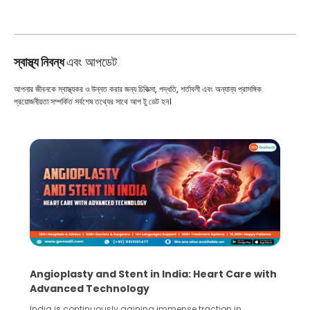
স্বাস্থ্য নিবন্ধ
এবং আপডেট
আপনার জীবনকে স্বাস্থ্যকর ও উন্নত করার জন্য চিকিত্সা, পদ্ধতি, শর্তাবলী এবং অন্যান্য প্রাসঙ্গিক
প্রয়োজনীয়তা সম্পর্কিত সর্বশেষ তথ্যের সাথে আপ টু ডেট হন।
gioplasty and Stent in India: Heart Care with
5 Essen
vanced Technology
Collect
ia is continuously gaining immense traction in
Human spe