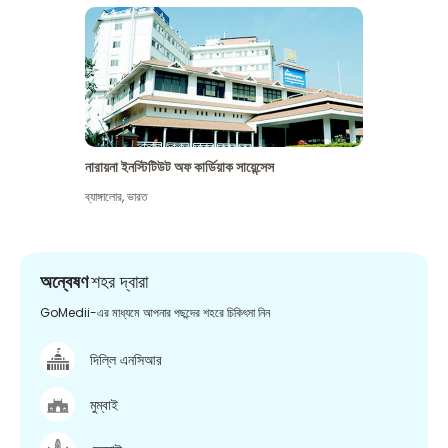
নারায়না ইনস্টিটিউট অফ কার্ডিয়াক সায়েন্সেস
ব্যাঙ্গালোর
,
ভারত
অন্বেষণ
শহর দ্বারা
GoMedii-এর মাধ্যমে আপনার পছন্দের শহরে চিকিৎসা নিন
দিল্লি এনসিআর
মুম্বাই