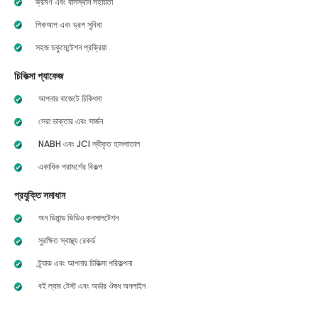
ভ্রমণ এবং বাসস্থান সহায়তা
পিকআপ এবং ড্রপ সুবিধা
সহজ ডকুমেন্টেশন প্রক্রিয়া
চিকিত্সা প্যাকেজ
আপনার বাজেটে চিকিৎসা
সেরা ডাক্তার এবং সার্জন
NABH এবং JCI স্বীকৃত হাসপাতাল
একাধিক পরামর্শের বিকল্প
প্রযুক্তি সমাধান
অন ডিমান্ড ভিডিও কনসালটেশন
সুরক্ষিত স্বাস্থ্য রেকর্ড
ট্র্যাক এবং আপনার চিকিত্সা পরিকল্পনা
বই ল্যাব টেস্ট এবং অর্ডার ঔষধ অনলাইন