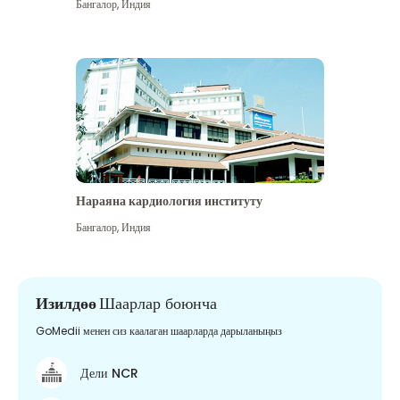
Бангалор
,
Индия
Нараяна кардиология институту
Бангалор
,
Индия
Изилдөө
Шаарлар боюнча
GoMedii менен сиз каалаган шаарларда дарыланыңыз
Дели NCR