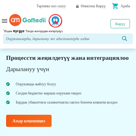
shopping_cart
Тартипке көз салуу
Өнөктөш Кирүү
Араба
menu
Кирүү
*
Издөө
Kyrgyz
Тилди жогорудан өзгөртүңүз.
Процессти жеңилдетүү жана интеграциялоо
Дарылануу үчүн
Ооруканада жайлуу болуу
Сиздин бюджетке жараша оорукана тандоо
Бардык убакыттагы саламаттыкты сактоо боюнча кеңешчи колдоо
Азыр кеңешиңиз