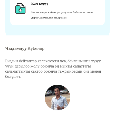
Кам көрүү
Босангандан кийин үзгүлтүксүз байкоолор жана
дары-дармектер аткарылат
Чыдамдуу
Күбөлөр
Биздин бейтаптар келечектеги чоң байланышты түзүү
үчүн дарылоо жолу боюнча эң мыкты сапаттагы
саламаттыкты сактоо боюнча тажрыйбасын биз менен
бөлүшөт.