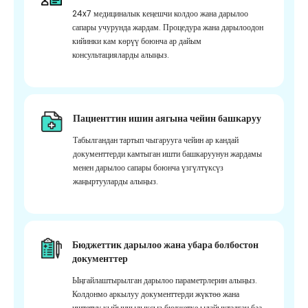
24x7 медициналык кеңешчи колдоо жана дарылоо
сапары учурунда жардам. Процедура жана дарылоодон
кийинки кам көрүү боюнча ар дайым
консультацияларды алыңыз.
Пациенттин ишин аягына чейин башкаруу
Табылгандан тартып чыгарууга чейин ар кандай
документтерди камтыган ишти башкаруунун жардамы
менен дарылоо сапары боюнча үзгүлтүксүз
жаңыртууларды алыңыз.
Бюджеттик дарылоо жана убара болбостон
документтер
Ыңгайлаштырылган дарылоо параметрлерин алыңыз.
Колдонмо аркылуу документтерди жүктөө жана
иштетүү кыйынчылыксыз бюджетке ылайыкталган баа