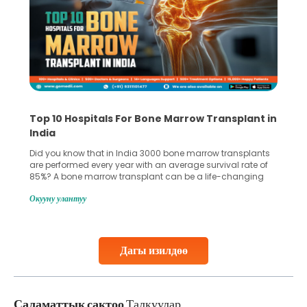
Top 10 Hospitals For Bone Marrow Transplant in
India
Did you know that in India 3000 bone marrow transplants
are performed every year with an average survival rate of
85%? A bone marrow transplant can be a life-changing
treatment for an individual, choosing the right hospital can
Окууну улантуу
make all the difference. India has some of the world’s
leading hospitals for bone marrow transplants.
Continue Reading
Дагы изилдөө
Саламаттык сактоо
Талкуулар