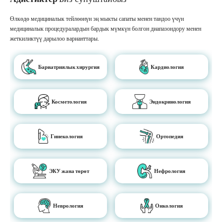
Өлкөдө медициналык тейлөөнүн эң мыкты сапаты менен тандоо үчүн
медициналык процедуралардын бардык мүмкүн болгон диапазондору менен
жеткиликтүү дарылоо варианттары.
Бариатриялык хирургия
Кардиология
Косметология
Эндокринология
Гинекология
Ортопедия
ЭКУ жана төрөт
Нефрология
Неврология
Онкология