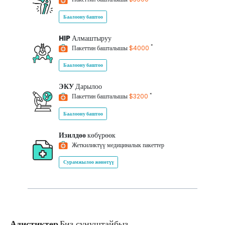
Баалоону баштоо
HIP
Алмаштыруу
*
Пакеттин башталышы
$4000
Баалоону баштоо
ЭКУ
Дарылоо
*
Пакеттин башталышы
$3200
Баалоону баштоо
Изилдөө
көбүрөөк
Жеткиликтүү медициналык пакеттер
Сурамжылоо жөнөтүү
Адистиктер
Биз сунуштайбыз