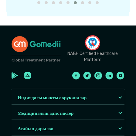
NABH Certified Healthcare
Platform
Индиядагы мыкты ооруканалар
Медициналык адистиктер
Атайын дарылоо