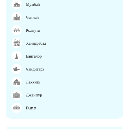
Мумбай
Ченнай
Колкута
Хайдарабад
Бангалор
Чандигарх
Лакхнау
Джайпур
Pune