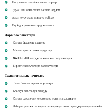
Ооруканадагы атайын кызматкерлер
Турак-жай жана саякат боюнча жардам
Алып кетүү жана түшүрүү жайлар
Оңой документтештирүү процесси
Дарылоо пакеттери
Сиздин бюджетте дарылоо
Мыкты врачтар жана хирургдар
NABH & JCI аккредитацияланган ооруканалары
Бир нече консультация параметрлери
Технологиялык чечимдер
Талап боюнча видеоконсультация
Коопсуз ден соолук рекорду
Сиздин дарылоону көзөмөлдөө жана пландаштыруу
Лабораториялык тесттерди тапшырыңыз жана дары-дармектерди онлайн