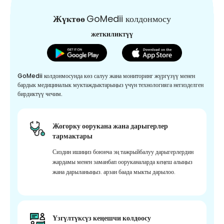
Жүктөө
GoMedii колдонмосу
жеткиликтүү
GoMedii колдонмосунда көз салуу жана мониторинг жүргүзүү менен
бардык медициналык муктаждыктарыңыз үчүн технологияга негизделген
бирдиктүү чечим.
Жогорку оорукана жана дарыгерлер
тармактары
Сиздин ишиңиз боюнча эң тажрыйбалуу дарыгерлердин
жардамы менен заманбап ооруканаларда кеңеш алыңыз
жана дарыланыңыз. арзан баада мыкты дарылоо.
Үзгүлтүксүз кеңешчи колдоосу