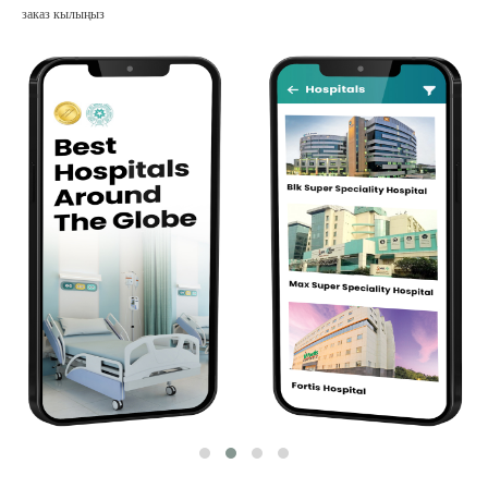
заказ кылыңыз