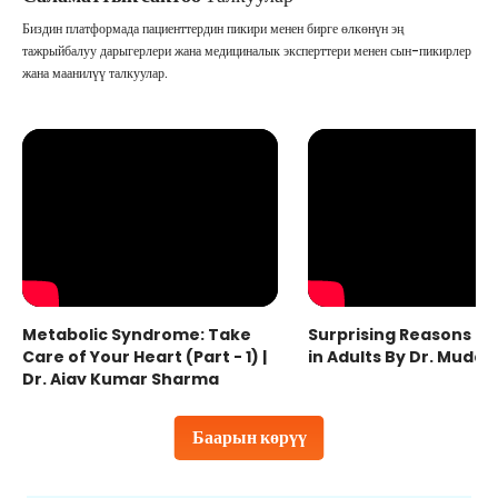
Биздин платформада пациенттердин пикири менен бирге өлкөнүн эң
тажрыйбалуу дарыгерлери жана медициналык эксперттери менен сын-пикирлер
жана маанилүү талкуулар.
Metabolic Syndrome: Take
Surprising Reasons fo
Care of Your Heart (Part - 1) |
in Adults By Dr. Mudas
Dr. Ajay Kumar Sharma
Баарын көрүү