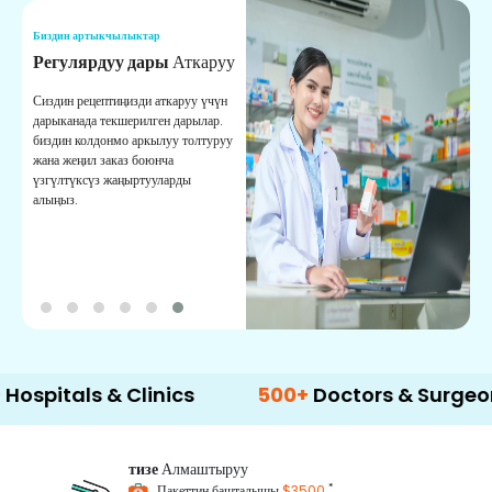
Биздин артыкчылыктар
Б
Регулярдуу дары
Аткаруу
С
Сиздин рецептиңизди аткаруу үчүн
Ы
дарыканада текшерилген дарылар.
ж
биздин колдонмо аркылуу толтуруу
м
жана жеңил заказ боюнча
с
үзгүлтүксүз жаңыртууларды
алыңыз.
ls & Clinics
500+
Doctors & Surgeons
1
тизе
Алмаштыруу
*
Пакеттин башталышы
$3500