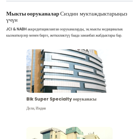
Мыкты ооруканалар
Сиздин муктаждыктарыңыз
үчүн
JCI & NABH аккредитацияланган ооруканаларды, эң мыкты медициналык
кызматкерлер менен бирге, жеткиликтүү баада заманбап жабдыктары бар.
Blk Super Specialty ооруканасы
Дели
,
Индия