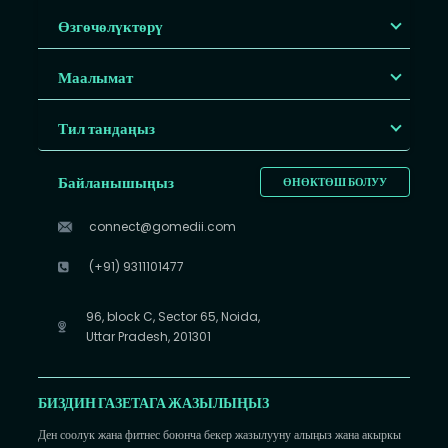
Өзгөчөлүктөрү
Маалымат
Тил тандаңыз
Байланышыңыз
ӨНӨКТӨШ БОЛУУ
connect@gomedii.com
(+91) 9311101477
96, block C, Sector 65, Noida,
Uttar Pradesh, 201301
БИЗДИН ГАЗЕТАГА ЖАЗЫЛЫҢЫЗ
Ден соолук жана фитнес боюнча бекер жазылууну алыңыз жана акыркы