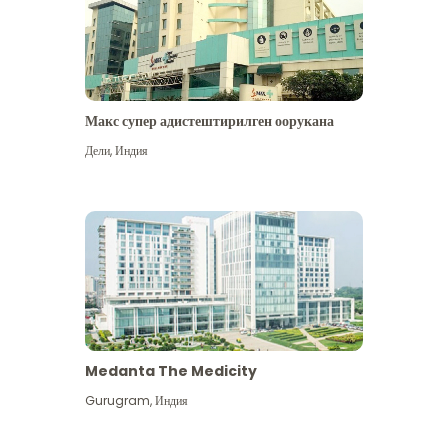
Макс супер адистештирилген оорукана
Дели
,
Индия
Medanta The Medicity
Gurugram
,
Индия