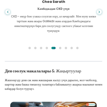
Ариф Хафиз
Боор циррозу үчүн Бангладештен
Жашоо качан туура эмес бурулуп кетерин эч качан билбейсиң, мага
боордун циррозу деген диагноз коюлганда, барар жерим жок болчу.
Акчам аз болуп, эмне кыларымды билбей калдым. Мен Бангладештеги
GoMedii өнөктөшү менен байланыштым.
Ден соолук макалалары
& Жаңыртуулар
Жашооңузду дени сак жана жакшыраак кылуу үчүн дарылоо, жол-жоболор,
шарттар жана башка тиешелүү талаптарга байланыштуу акыркы маалымат менен
кабардар болуп туруңуз.