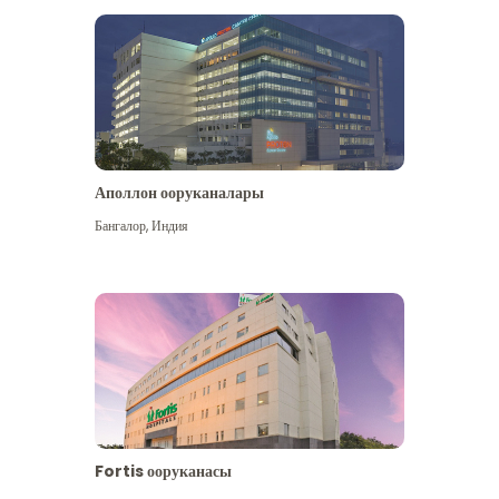
Аполлон ооруканалары
Көбүрөөк көрүү
Бангалор
,
Индия
Fortis ооруканасы