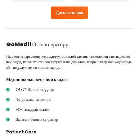
Дагы изилдөө
GoMedii
Өзгөчөлүктөрү
Пациентти дарылоону жеңилдетүү, ошондой эле аны технологияга негизделген
чечимдер, пациентти тейлөө тутуму жана дарылоо сапарынын ар бир кадамында
айкындуулук менен камсыз кылуу.
Медициналык кеңешчи колдоо
24x7* Жеткиликтүүлүк
Чалуу жана чат колдоо
14+ Тилдерди колдоо
Дарылоо боюнча сунуштар
Patient Care