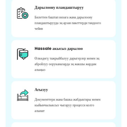
Дарылоону пландаштыруу
Билеттен баштап визага жана дарылоону
пландаштырууда эң арзан пакеттерди тандоого
чейин
Hassale акысыз дарылоо
Өлкөдөгү тажрыйбалуу дарыгерлер менен эң
абройлуу ооруканаларда эң жакшы жардам
алыңыз
Агызуу
Документтери жана башка жабдыктары менен
кыйынчылыксыз чыгаруу процесси колго
алынат