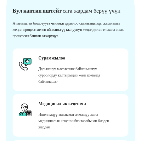
Бул кантип иштейт
сага жардам берүү үчүн
Ачылыштан бошотууга чейинки дарылоо саякатыңызды жылмакай
жеңил процесс менен ийгиликтүү кылуунун жеңилдетилген жана ачык
процессин баштан өткөрүңүз.
Сурамжылоо
Дарылануу маселесине байланыштуу
суроолорду калтырыңыз жана команда
байланышат
Медициналык кеңешчи
Ишенимдүү маалымат алмашуу жана
медициналык кеңешчибиз тарабынан бирден
жардам