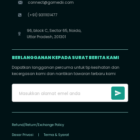
connect@gomedii.com
(+91) 9311101477
96, block C, Sector 65, Noida,
Uttar Pradesh, 201301
BERLANGGANAN KEPADA SURAT BERITA KAMI
Dapatkan langganan percuma untuk tip kesihatan dan
kecergasan kami dan nantikan tawaran terbaru kami
Refund/Return/Exchange Policy
Dasar Privasi
|
Terma & Syarat