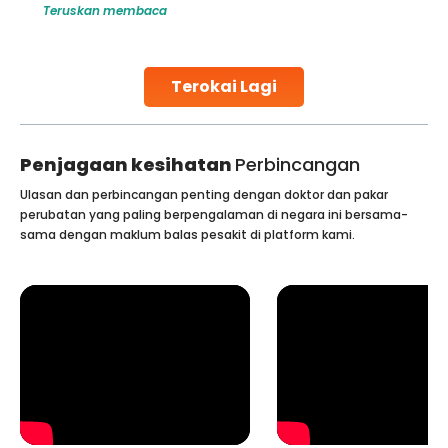
Teruskan membaca
globe are searching for treatments like angioplasty and
stent placement in Indian hospitals, owing to the
combination of high-quality care and affordability.
Studies, such as one published
Terokai Lagi
Continue Reading
Penjagaan kesihatan
Perbincangan
Ulasan dan perbincangan penting dengan doktor dan pakar
perubatan yang paling berpengalaman di negara ini bersama-
sama dengan maklum balas pesakit di platform kami.