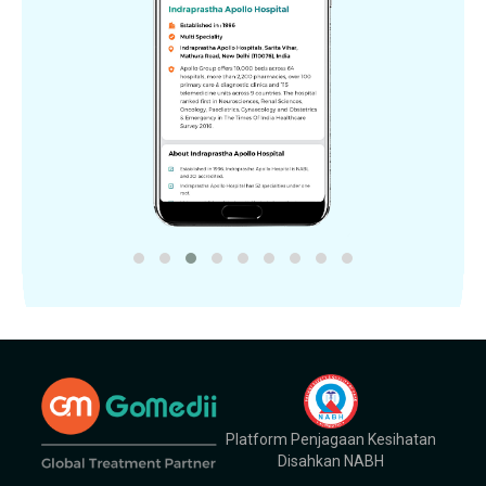
Platform Penjagaan Kesihatan
Disahkan NABH