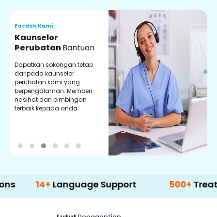
Faedah Kami
F
Kaunselor
V
Perubatan
Bantuan
P
Dapatkan sokongan tetap
P
daripada kaunselor
d
perubatan kami yang
p
berpengalaman. Memberi
m
nasihat dan bimbingan
m
terbaik kepada anda.
p
k
14+
Language Support
500+
Treatment O