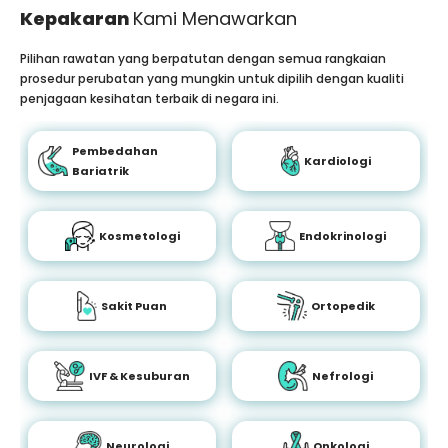
Kepakaran
Kami Menawarkan
Pilihan rawatan yang berpatutan dengan semua rangkaian
prosedur perubatan yang mungkin untuk dipilih dengan kualiti
penjagaan kesihatan terbaik di negara ini.
Pembedahan
Kardiologi
Bariatrik
Kosmetologi
Endokrinologi
Sakit Puan
Ortopedik
IVF & Kesuburan
Nefrologi
Neurologi
Onkologi