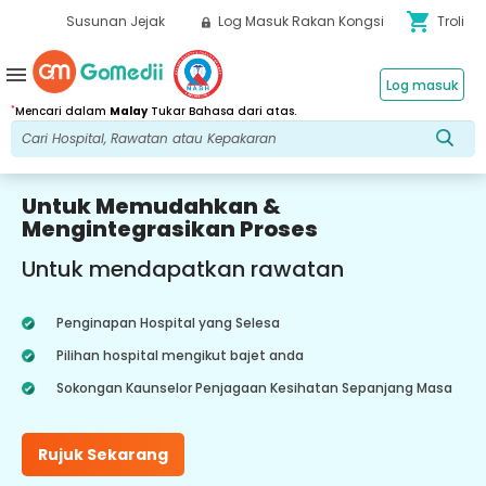
shopping_cart
Susunan Jejak
Log Masuk Rakan Kongsi
Troli
menu
Log masuk
*
Mencari dalam
Malay
Tukar Bahasa dari atas.
Untuk Memudahkan &
Mengintegrasikan Proses
Untuk mendapatkan rawatan
Penginapan Hospital yang Selesa
Pilihan hospital mengikut bajet anda
Sokongan Kaunselor Penjagaan Kesihatan Sepanjang Masa
Rujuk Sekarang