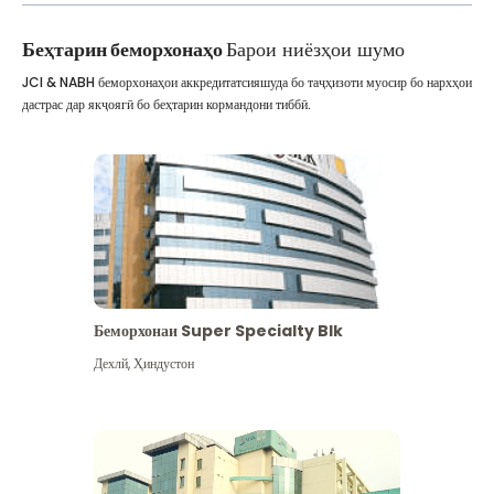
Беҳтарин беморхонаҳо
Барои ниёзҳои шумо
JCI & NABH беморхонаҳои аккредитатсияшуда бо таҷҳизоти муосир бо нархҳои
дастрас дар якҷоягӣ бо беҳтарин кормандони тиббӣ.
Беморхонаи Super Specialty Blk
Дехлй
,
Ҳиндустон