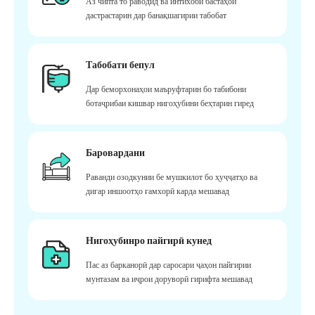
Аз чипта то раводид ва интихоби бастаҳои
дастрастарин дар банақшагирии табобат
Табобати бепул
Дар беморхонаҳои маъруфтарин бо табибони
ботаҷрибаи кишвар нигоҳубини беҳтарин гиред
Баровардани
Раванди озодкунии бе мушкилот бо ҳуҷҷатҳо ва
дигар иншоотҳо ғамхорӣ карда мешавад
Нигоҳубинро пайгирӣ кунед
Пас аз барканорӣ дар саросари ҷаҳон пайгирии
мунтазам ва иҷрои доруворӣ гирифта мешавад