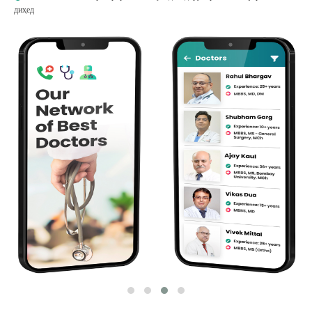
диҳед