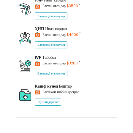
зону
Иваз кардан
*
Бастаи оғоз дар
$3500
Баҳодиҳӣ оғоз кунед
ҲИП
Иваз кардан
*
Бастаи оғоз дар
$4000
Баҳодиҳӣ оғоз кунед
IVF
Табобат
*
Бастаи оғоз дар
$3200
Баҳодиҳӣ оғоз кунед
Кашф кунед
Бештар
Бастаҳои тиббии дастрас
Ирсоли дархост