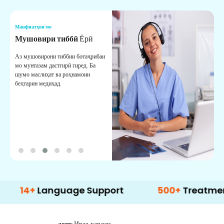
Манфиатҳои мо
М
Мушовири тиббӣ
Ёрӣ
В
М
Аз мушовирони тиббии ботаҷрибаи
мо мунтазам дастгирӣ гиред. Ба
М
шумо маслиҳат ва роҳнамоии
б
беҳтарин медиҳад.
д
б
+
Language Support
500+
Treatment Opti