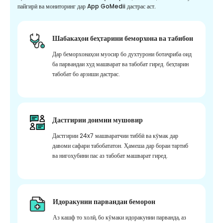
пайгирӣ ва мониторинг дар App GoMedii дастрас аст.
Шабакаҳои беҳтарини беморхона ва табибон
Дар беморхонаҳои муосир бо духтурони ботаҷриба оид
ба парвандаи худ машварат ва табобат гиред. беҳтарин
табобат бо арзиши дастрас.
Дастгирии доимии мушовир
Дастгирии 24x7 машваратчии тиббӣ ва кӯмак дар
давоми сафари табобататон. Ҳамеша дар бораи тартиб
ва нигоҳубини пас аз табобат машварат гиред.
Идоракунии парвандаи беморон
Аз кашф то холӣ, бо кӯмаки идоракунии парванда, аз