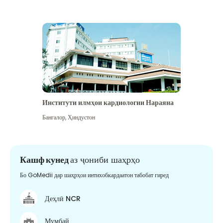
Институти илмҳои кардиологии Нараяна
Бангалор
,
Ҳиндустон
Кашф кунед
аз ҷониби шаҳрҳо
Бо GoMedii дар шаҳрҳои интихобкардаатон табобат гиред
Деҳлӣ NCR
Мумбай