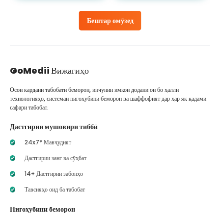
Бештар омӯзед
GoMedii
Вижагиҳо
Осон кардани табобати беморон, инчунин имкон додани он бо ҳалли
технологияҳо, системаи нигоҳубини беморон ва шаффофият дар ҳар як қадами
сафари табобат.
Дастгирии мушовири тиббӣ
24x7* Мавҷудият
Дастгирии занг ва сӯҳбат
14+ Дастгирии забонҳо
Тавсияҳо оид ба табобат
Нигоҳубини беморон