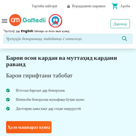
shopping_cart
Тартиби пайгирӣ
Воридшавии шарикон
Ароба
menu
Даромад
*
Ҷустуҷӯ дар
English
Забонро аз боло иваз кунед.
Барои осон кардан ва муттаҳид кардани
раванд
Барои гирифтани табобат
Истгоҳи бароҳат дар беморхона
Интихоби беморхона мувофиқи буҷаи шумо
Дастгирии ҳама вақт дар соҳаи тандурустӣ
Ҳоло машварат кунед