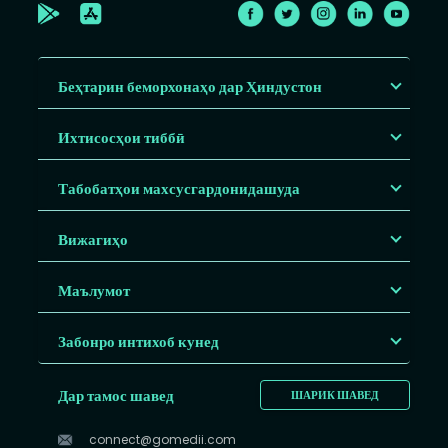
Беҳтарин беморхонаҳо дар Ҳиндустон
Ихтисосҳои тиббӣ
Табобатҳои махсусгардонидашуда
Вижагиҳо
Маълумот
Забонро интихоб кунед
Дар тамос шавед
ШАРИК ШАВЕД
connect@gomedii.com