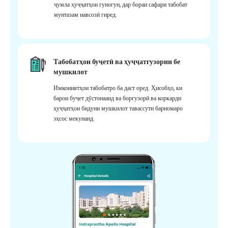
ҷумла ҳуҷҷатҳои гуногун, дар бораи сафари табобат
мунтазам навсозӣ гиред.
Табобатҳои буҷетӣ ва ҳуҷҷатгузории бе
мушкилот
Имкониятҳои табобатро ба даст оред. Ҳисобҳо, ки
барои буҷет дӯстонаанд ва боргузорӣ ва коркарди
ҳуҷҷатҳои бидуни мушкилот тавассути барномаро
эҳсос мекунанд.