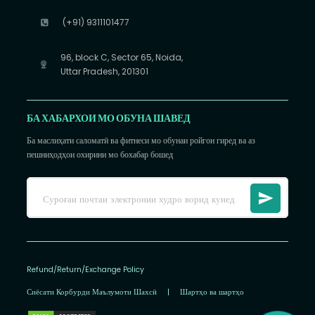
(+91) 9311101477
96, block C, Sector 65, Noida,
Uttar Pradesh, 201301
БА ХАБАРХОИ МО ОБУНА ШАВЕД
Ба маслиҳати саломатӣ ва фитнеси мо обунаи ройгон гиред ва аз
пешниҳодҳои охирини мо бохабар бошед
Refund/Return/Exchange Policy
Сиёсати Корбурди Маълумоти Шахсӣ
|
Шартҳо ва шартҳо