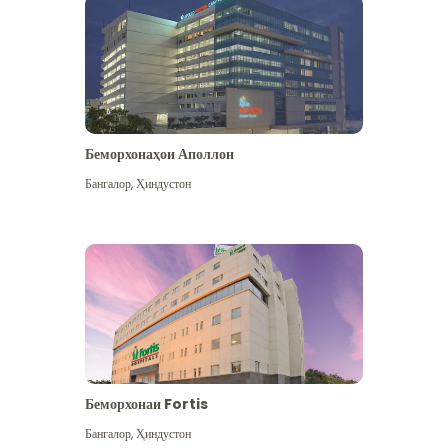
Беморхонаҳои Аполлон
Бангалор
,
Ҳиндустон
Бештар дидан
Беморхонаи Fortis
Бангалор
,
Ҳиндустон