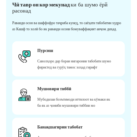
Чӣ тавр он кор мекунад
ки ба шумо ёрй
расонад
Раванди осон ва шаффофро таҷриба кунед, то саёҳати табобатии худро
аз Кашф то холӣ бо як раванди осони бомуваффақият анҷом диҳад.
Пурсиш
Саволҳоро дар бораи нигаронии табобати шумо
фиристед ва гурӯҳ тамос хоҳад гирифт
Мушовири тиббӣ
Мубодилаи боэътимоди иттилоот ва кӯмаки як
ба як аз ҷониби мушовири тиббии мо
Банақшагирии табобат