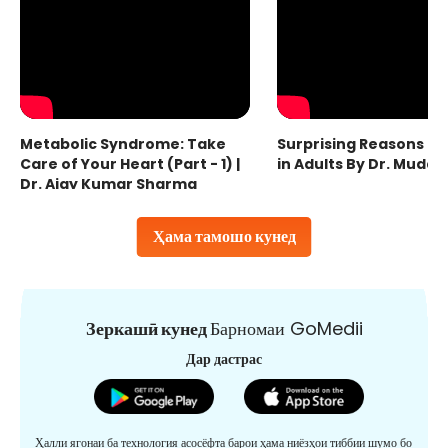
Metabolic Syndrome: Take
Surprising Reasons fo
Care of Your Heart (Part - 1) |
in Adults By Dr. Mudas
Dr. Ajay Kumar Sharma
Ҳама тамошо кунед
Зеркашӣ кунед
Барномаи GoMedii
Дар дастрас
Ҳалли ягонаи ба технология асосёфта барои ҳама ниёзҳои тиббии шумо бо