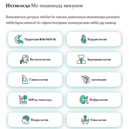
Ихтисосҳо
Мо пешниҳод мекунем
Имкониятҳои дастраси табобат бо тамоми диапазонҳои имконпазири расмиёти
тиббӣ барои интихоб бо сифати беҳтарини хизматрасонии тиббӣ дар кишвар.
Ҷарроҳии Bariatric
Кардиология
Косметология
Эндокринология
Гинекология
ортопедия
IVF ва таваллуд
Нефрология
Неврология
Онкология