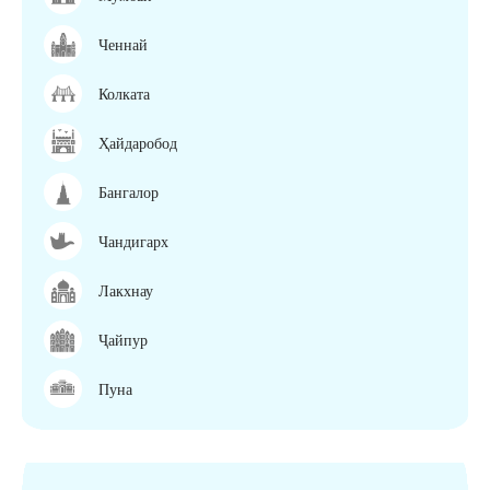
Ченнай
Колката
Ҳайдаробод
Бангалор
Чандигарх
Лакхнау
Ҷайпур
Пуна