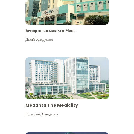
Беморхонаи махсуси Макс
Дехлй
,
Ҳиндустон
Medanta The Mediciity
Гуруграм
,
Ҳиндустон