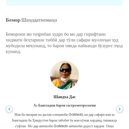
Бемор
Шаҳодатномаҳо
Беморони мо таҷрибаи худро бо мо дар гирифтани
хидмати беҳтарини тиббӣ дар тӯли сафари муолиҷаи худ
мубодила мекунанд, то барои оянда пайванди бузурге эҷод
кунанд.
Шандха Дас
Аз Бангладеш барои гастроэнтерология
Ман ба писарам ва дастаи олиҷаноби GoMedii, ки дар сафари ман аз
Бангладеш ба Ҳиндустон барои табобат ба ман кӯмак карданд, ташаккур
гуфтам. Мо дар интихоби GoMedii интихоби дуруст кардем. Онҳо