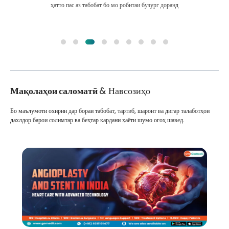
ҳатто пас аз табобат бо мо робитаи бузург доранд
Мақолаҳои саломатӣ
& Навсозиҳо
Бо маълумоти охирин дар бораи табобат, тартиб, шароит ва дигар талаботҳои
дахлдор барои солимтар ва беҳтар кардани ҳаёти шумо огоҳ шавед.