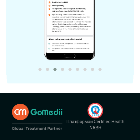
Платформаи Certified Health
NABH