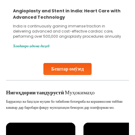
Angioplasty and Stent in India: Heart Care with
Advanced Technology
India is continuously gaining immense traction in
delivering advanced and cost-effective cardiac care,
performing over 500,000 angioplasty procedures annually
with a success rate exceeding 90%. Patients across the
Хонданро идома диҳед
globe are searching for treatments like angioplasty and
stent placement in Indian hospitals, owing to the
combination of high-quality care and affordability.
Studies, such as one published
Бештар омӯзед
Continue Reading
Нигоҳдории тандурустӣ
Муҳокимаҳо
Баррасиҳо ва баҳсҳои муҳим бо табибони ботаҷриба ва коршиносони тиббии
кишвар дар баробари фикру мулоҳизаҳои беморон дар платформаи мо.