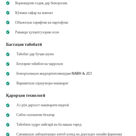
Кормандони содиқ дар беморхона
Кӯмаки сафар ва манзил
Объектҳои гирифтан ва партофтан
Раванди ҳуҷҷатгузории осон
Бастаҳои табобатӣ
Табобат дар буҷаи шумо
Беҳтарин табибон ва ҷарроҳон
Беморхонаҳои аккредитатсияшудаи NABH & JCI
Вариантҳои сершумори машварат
Қарорҳои технологӣ
Аз рӯи дархост машварати видеоӣ
Сабти саломатии бехатар
Табобати худро пайгирӣ ва ба нақша гиред
Санҷишҳои лабораториро китоб кунед ва доруҳоро онлайн фармоиш