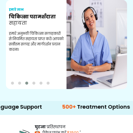
हमारे लाभ
ह
चिकित्सा परामर्शदाता
सहायता
व
हमारे अनुभवी चिकित्सा सलाहकारों
ब
से नियमित सहायता प्राप्त करें। आपको
व
सर्वोत्तम सलाह और मार्गदर्शन प्रदान
ह
करना।
ऑ
 Support
500+
Treatment Options
घुटना
प्रतिस्थापन
*
पैकेज प्रारंभ करें
$3500