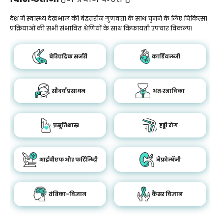
देश में स्वास्थ्य देखभाल की बेहतरीन गुणवत्ता के साथ चुनने के लिए चिकित्सा
प्रक्रियाओं की सभी संभावित श्रेणियों के साथ किफायती उपचार विकल्प।
बेरिएट्रिक सर्जरी
कार्डियलजी
सौंदर्य प्रसाधन
अंतःस्त्राविका
प्रसूतिशास्र
हड्डी रोग
आईवीएफ और फर्टिलिटी
नेफ्रोलॉजी
तंत्रिका-विज्ञान
कैंसर विज्ञान