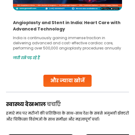
5 Essential Steps for Effective Human Sperm
Collection and Processing Methods
Human sperm collection and processing are critical steps
in advanced reproductive techniques like In Vitro
Fertilization (IVF) and intrauterine insemination (IUI). These
methods enable medical professionals to tackle fertility
जारी रखें पढ़ रहे हैं
challenges and help couples achieve their dream of
parenthood. Skilled technicians collect sperm using
specialized procedures to ensure optimal quality. Once
collected, they process the
और ज्यादा खोजें
Continue Reading
स्वास्थ्य देखभाल
चर्चाएँ
हमारे मंच पर मरीजों की प्रतिक्रिया के साथ-साथ देश के सबसे अनुभवी डॉक्टरों
और चिकित्सा विशेषज्ञों के साथ समीक्षा और महत्वपूर्ण चर्चा।