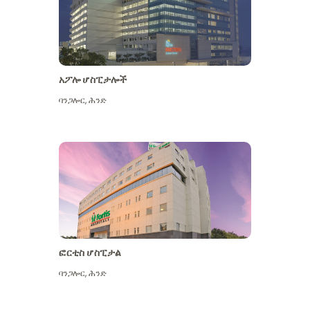
አፖሎ ሆስፒታሎች
ባንጋሎር
,
ሕንድ
ተጨማሪ ይመልከቱ
ፎርቲስ ሆስፒታል
ባንጋሎር
,
ሕንድ