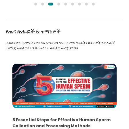
የጤና ጽሑፎች
& ዝማኔዎች
ሕይወትዎን ጤናማ እና የተሻለ ለማድረግ ስለ ሕክምና፣ ሂደቶች፣ ሁኔታዎች እና ሌሎች
ተዛማጅ መስፈርቶችን በተመለከተ ወቅታዊ መረጃ ያግኙ።
5 Essential Steps for Effective Human Sperm
Collection and Processing Methods