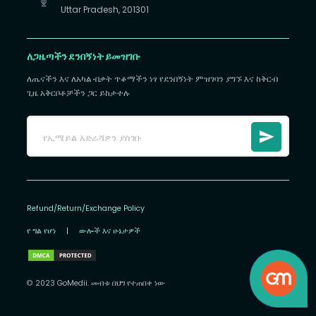
Uttar Pradesh, 201301
ለጋዜጣችን ደንበኝነት ይመዝገቡ
ለጤናችን እና ለአካል ብቃት ጥቆማችን ነፃ የደንበኝነት ምዝገባን ያግኙ እና ከቅርብ
ጊዜ አቅርቦቶቻችን ጋር ይከታተሉ
Refund/Return/Exchange Policy
የ ግል የሆነ
|
ውሎች እና ሁኔታዎች
© 2023 GoMedii. መብቱ በህግ የተጠበቀ ነው