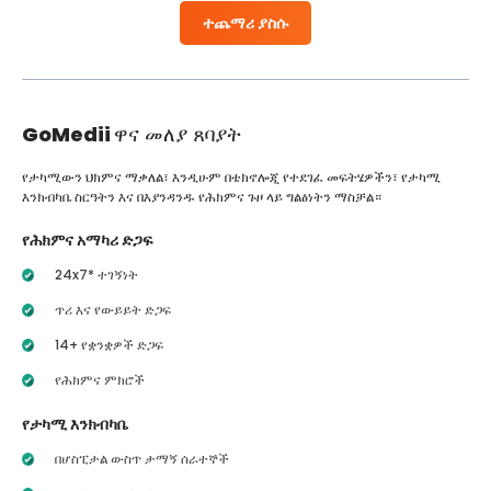
ተጨማሪ ያስሱ
GoMedii
ዋና መለያ ጸባያት
የታካሚውን ህክምና ማቃለል፣ እንዲሁም በቴክኖሎጂ የተደገፈ መፍትሄዎችን፣ የታካሚ
እንክብካቤ ስርዓትን እና በእያንዳንዱ የሕክምና ጉዞ ላይ ግልፅነትን ማስቻል።
የሕክምና አማካሪ ድጋፍ
24x7* ተገኝነት
ጥሪ እና የውይይት ድጋፍ
14+ የቋንቋዎች ድጋፍ
የሕክምና ምክሮች
የታካሚ እንክብካቤ
በሆስፒታል ውስጥ ታማኝ ሰራተኞች