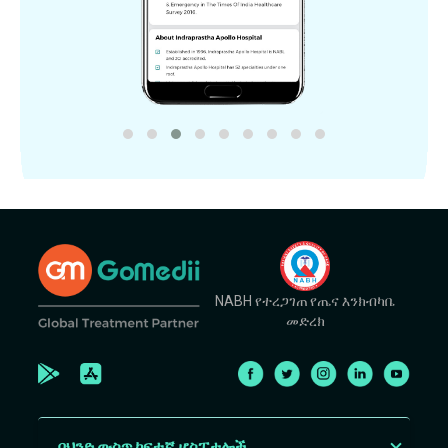
NABH የተረጋገጠ የጤና እንክብካቤ
መድረክ
በህንድ ውስጥ ከፍተኛ ሆስፒታሎች