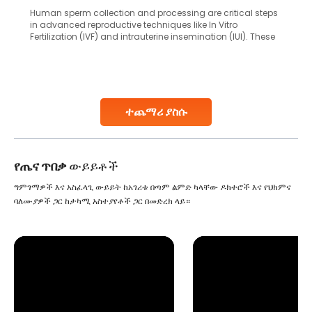
Human sperm collection and processing are critical steps
in advanced reproductive techniques like In Vitro
Fertilization (IVF) and intrauterine insemination (IUI). These
methods enable medical professionals to tackle fertility
challenges and help couples achieve their dream of
parenthood. Skilled technicians collect sperm using
specialized procedures to ensure optimal quality. Once
collected, they process the
ተጨማሪ ያስሱ
Continue Reading
የጤና ጥበቃ
ውይይቶች
ግምገማዎች እና አስፈላጊ ውይይት ከአገሪቱ በጣም ልምድ ካላቸው ዶክተሮች እና የህክምና
ባለሙያዎች ጋር ከታካሚ አስተያየቶች ጋር በመድረክ ላይ።