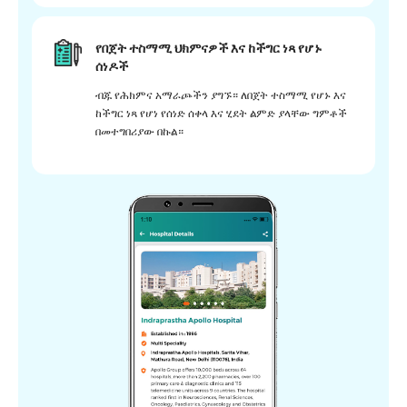
የበጀት ተስማሚ ህክምናዎች እና ከችግር ነጻ የሆኑ
ሰነዶች
ብጁ የሕክምና አማራጮችን ያግኙ። ለበጀት ተስማሚ የሆኑ እና
ከችግር ነጻ የሆነ የሰነድ ሰቀላ እና ሂደት ልምድ ያላቸው ግምቶች
በመተግበሪያው በኩል።