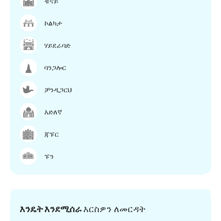
ቼናይ
ኮልካታ
ሃይደራባድ
ባንጋሎር
ቻንዲጋርህ
እድለኛ
ጃፑር
ፑን
እንዴት እንደሚሰራ
እርስዎን ለመርዳት