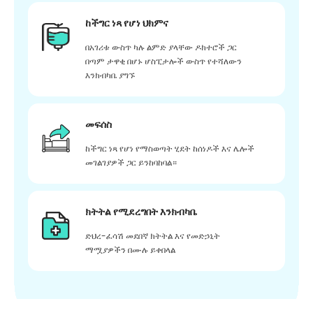
ከችግር ነጻ የሆነ ህክምና
በአገሪቱ ውስጥ ካሉ ልምድ ያላቸው ዶክተሮች ጋር
በጣም ታዋቂ በሆኑ ሆስፒታሎች ውስጥ የተሻለውን
እንክብካቤ ያግኙ
መፍሰስ
ከችግር ነጻ የሆነ የማስወጣት ሂደት ከሰነዶች እና ሌሎች
መገልገያዎች ጋር ይንከባከባል።
ክትትል የሚደረግበት እንክብካቤ
ድህረ-ፈሳሽ መደበኛ ክትትል እና የመድኃኒት
ማሟያዎችን በሙሉ ይቀበላል