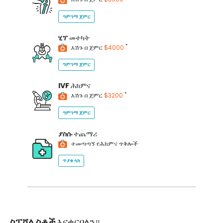
ግምገማ ጀምር
ሂፕ
መተካት
*
እሽጉ በ ጀምር
$4000
ግምገማ ጀምር
IVF
ሕክምና
*
እሽጉ በ ጀምር
$3200
ግምገማ ጀምር
ያስሱ
ተጨማሪ
ተመጣጣኝ የሕክምና ጥቅሎች
ጥያቄ ላክ
ስፔሻሊስቶች
እናቀርባለን።