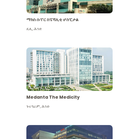
ማክስ ሱፐር ስፔሻሊቲ ሆስፒታል
ዴሊ
,
ሕንድ
Medanta The Medicity
ጉሩግራም
,
ሕንድ