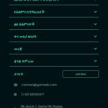
የሕክምና ስፔሻሊስቶች
ልዩ ሕክምናዎች
ዋና መለያ ጸባያት
መረጃ
ቋንቋ ይምረጡ
ተገናኙ
አጋር ይሁኑ
connect@gomedii.com
(+91) 9311101477
96, block C, Sector 65, Noida,