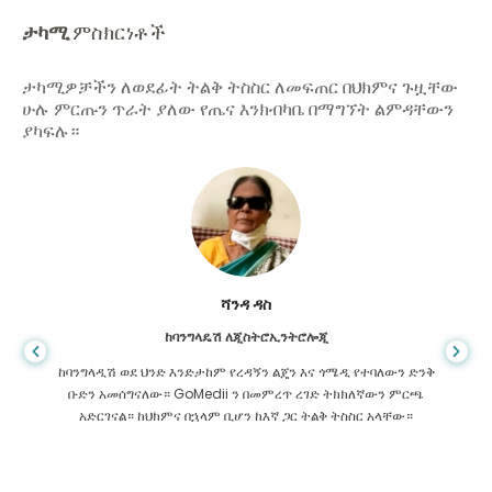
ታካሚ
ምስክርነቶች
ታካሚዎቻችን ለወደፊት ትልቅ ትስስር ለመፍጠር በህክምና ጉዟቸው
ሁሉ ምርጡን ጥራት ያለው የጤና እንክብካቤ በማግኘት ልምዳቸውን
ያካፍሉ።
ሻንዳ ዳስ
ከባንግላዴሽ ለጂስትሮኢንትሮሎጂ
ከባንግላዲሽ ወደ ህንድ እንድታከም የረዳኝን ልጄን እና ጎሜዲ የተባለውን ድንቅ
ቡድን አመሰግናለው። GoMedii ን በመምረጥ ረገድ ትክክለኛውን ምርጫ
አድርገናል። ከህክምና በኋላም ቢሆን ከእኛ ጋር ትልቅ ትስስር አላቸው።