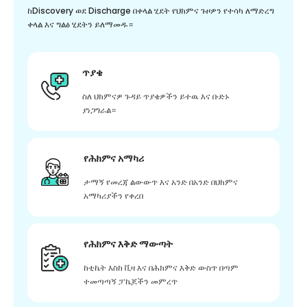
ከDiscovery ወደ Discharge በቀላል ሂደት የህክምና ጉዞዎን የተሳካ ለማድረግ
ቀላል እና ግልፅ ሂደትን ይለማመዱ።
ጥያቄ
ስለ ህክምናዎ ጉዳይ ጥያቄዎችን ይተዉ እና ቡድኑ
ያነጋግራል።
የሕክምና አማካሪ
ታማኝ የመረጃ ልውውጥ እና አንድ በአንድ በህክምና
አማካሪያችን የቀረበ
የሕክምና እቅድ ማውጣት
ከቲኬት እስከ ቪዛ እና በሕክምና እቅድ ውስጥ በጣም
ተመጣጣኝ ፓኬጆችን መምረጥ