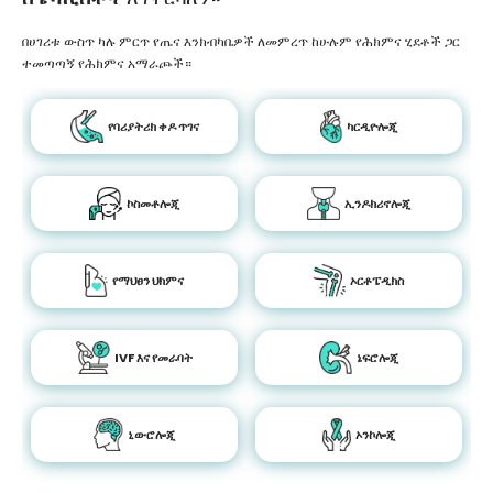
በሀገሪቱ ውስጥ ካሉ ምርጥ የጤና እንክብካቤዎች ለመምረጥ ከሁሉም የሕክምና ሂደቶች ጋር
ተመጣጣኝ የሕክምና አማራጮች።
የባሪያትሪክ ቀዶ ጥገና
ካርዲዮሎጂ
ኮስመቶሎጂ
ኢንዶክሪኖሎጂ
የማህፀን ህክምና
ኦርቶፔዲክስ
IVF እና የመራባት
ኔፍሮሎጂ
ኒውሮሎጂ
ኦንኮሎጂ