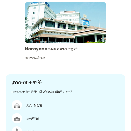
Narayana የልብ ሳይንስ ተቋም
ባንጋሎር
,
ሕንድ
ያስሱ
በከተሞች
በመረጡት ከተሞች በGoMedii ህክምና ያግኙ
ዴሊ NCR
ሙምባይ