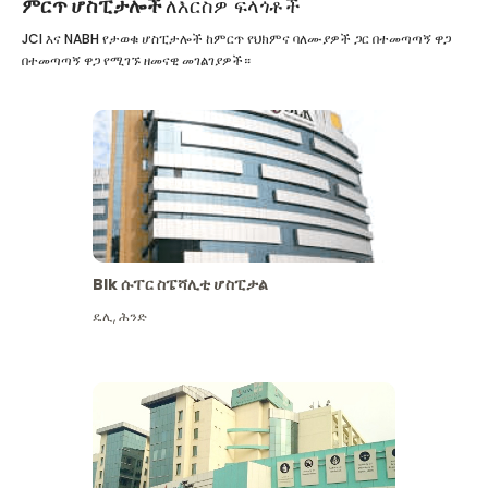
ምርጥ ሆስፒታሎች
ለእርስዎ ፍላጎቶች
JCI እና NABH የታወቁ ሆስፒታሎች ከምርጥ የህክምና ባለሙያዎች ጋር በተመጣጣኝ ዋጋ
በተመጣጣኝ ዋጋ የሚገኙ ዘመናዊ መገልገያዎች።
Blk ሱፐር ስፔሻሊቲ ሆስፒታል
ዴሊ
,
ሕንድ