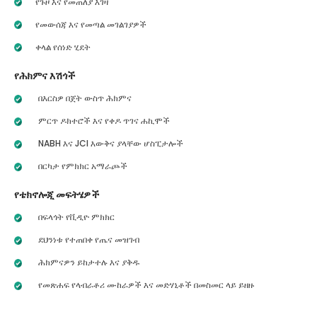
የጉዞ እና የመጠለያ እገዛ
የመውሰጃ እና የመጣል መገልገያዎች
ቀላል የሰነድ ሂደት
የሕክምና እሽጎች
በእርስዎ በጀት ውስጥ ሕክምና
ምርጥ ዶክተሮች እና የቀዶ ጥገና ሐኪሞች
NABH እና JCI እውቅና ያላቸው ሆስፒታሎች
በርካታ የምክክር አማራጮች
የቴክኖሎጂ መፍትሄዎች
በፍላጎት የቪዲዮ ምክክር
ደህንነቱ የተጠበቀ የጤና መዝገብ
ሕክምናዎን ይከታተሉ እና ያቅዱ
የመጽሐፍ የላብራቶሪ ሙከራዎች እና መድሃኒቶች በመስመር ላይ ይዘዙ