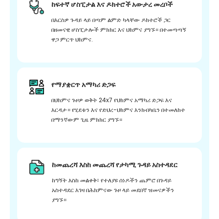
ከፍተኛ ሆስፒታል እና ዶክተሮች አውታረ መረቦች
በእርስዎ ጉዳይ ላይ በጣም ልምድ ካላቸው ዶክተሮች ጋር
በዘመናዊ ሆስፒታሎች ምክክር እና ህክምና ያግኙ። በተመጣጣኝ
ዋጋ ምርጥ ህክምና.
የማያቋርጥ አማካሪ ድጋፍ
በህክምና ጉዞዎ ወቅት 24x7 የህክምና አማካሪ ድጋፍ እና
እርዳታ። የሂደቱን እና የድህረ-ህክምና እንክብካቤን በተመለከተ
በማንኛውም ጊዜ ምክክር ያግኙ።
ከመጨረሻ እስከ መጨረሻ የታካሚ ጉዳይ አስተዳደር
ከግኝት እስከ መልቀቅ፣ የተለያዩ ሰነዶችን ጨምሮ በጉዳይ
አስተዳደር እገዛ በሕክምናው ጉዞ ላይ መደበኛ ዝመናዎችን
ያግኙ።