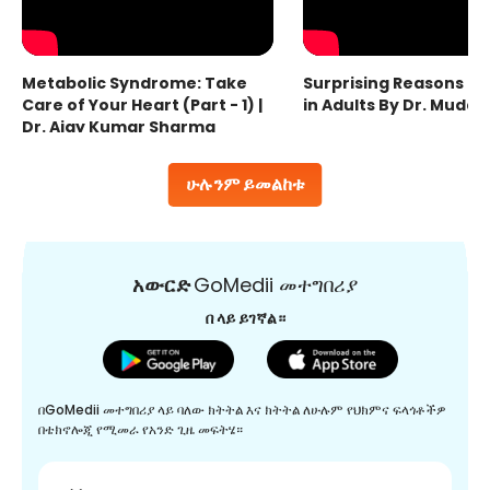
Metabolic Syndrome: Take
Surprising Reasons fo
Care of Your Heart (Part - 1) |
in Adults By Dr. Mudas
Dr. Ajay Kumar Sharma
ሁሉንም ይመልከቱ
አውርድ
GoMedii መተግበሪያ
በ ላይ ይገኛል።
በGoMedii መተግበሪያ ላይ ባለው ክትትል እና ክትትል ለሁሉም የህክምና ፍላጎቶችዎ
በቴክኖሎጂ የሚመራ የአንድ ጊዜ መፍትሄ።