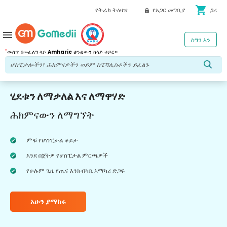
shopping_cart
የትራክ ትዕዛዝ
የአጋር መግቢያ
ጋሪ
menu
ስግን እን
*
ውስጥ በመፈለግ ላይ
Amharic
ቋንቋውን ከላይ ቀይር።
ሂደቱን ለማቃለል እና ለማዋሃድ
ሕክምናውን ለማግኘት
ምቹ የሆስፒታል ቆይታ
እንደ በጀትዎ የሆስፒታል ምርጫዎች
የሁሉም ጊዜ የጤና እንክብካቤ አማካሪ ድጋፍ
አሁን ያማክሩ