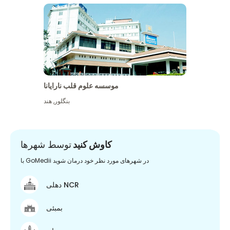
موسسه علوم قلب نارایانا
بنگلور
,
هند
کاوش کنید
توسط شهرها
با GoMedii در شهرهای مورد نظر خود درمان شوید
دهلی NCR
بمبئی