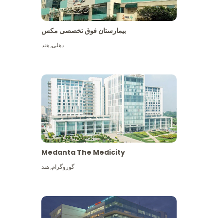
بیمارستان فوق تخصصی مکس
دهلی
,
هند
Medanta The Medicity
گوروگرام
,
هند