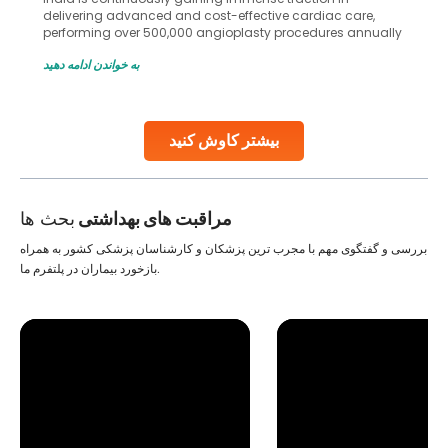
delivering advanced and cost-effective cardiac care,
performing over 500,000 angioplasty procedures annually
with a success rate exceeding 90%. Patients across the
به خواندن ادامه دهید
globe are searching for treatments like angioplasty and
stent placement in Indian hospitals, owing to the
combination of high-quality care and affordability.
Studies, such as one published
بیشتر کاوش کنید
Continue Reading
مراقبت های بهداشتی
بحث ها
بررسی و گفتگوی مهم با مجرب ترین پزشکان و کارشناسان پزشکی کشور به همراه
بازخورد بیماران در پلتفرم ما.