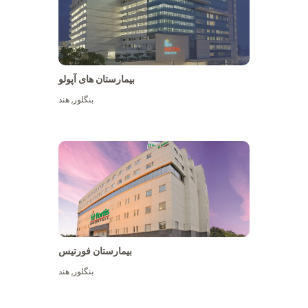
بیمارستان های آپولو
بنگلور
,
هند
بیشتر ببینید
بیمارستان فورتیس
بنگلور
,
هند