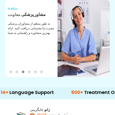
ما
مزایای ما
ا
مشاور پزشکی
معاونت
ن
به طور منظم از مشاوران پزشکی
ان
مجرب ما پشتیبانی دریافت کنید. ارائه
ی
بهترین مشاوره و راهنمایی به شما.
guage Support
500+
Treatment Options
زانو
جایگزینی
*
$3500
شروع بسته در