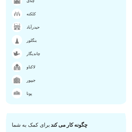
چنای
کلکته
حیدرآباد
بنگلور
چاندیگار
لاکناو
جیپور
پونا
چگونه کار می کند
برای کمک به شما