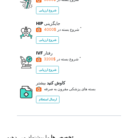
شروع ارزیابی
جایگزینی
HIP
*
$4000
شروع بسته در
شروع ارزیابی
رفتار
IVF
*
$3200
شروع بسته در
شروع ارزیابی
کاوش کنید
بیشتر
بسته های پزشکی مقرون به صرفه
ارسال استعلام
تخصص ها
ما پیشنهاد می دهیم