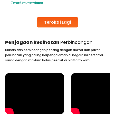
Teruskan membaca
globe are searching for treatments like angioplasty and
stent placement in Indian hospitals, owing to the
combination of high-quality care and affordability.
Studies, such as one published
Terokai Lagi
Continue Reading
Penjagaan kesihatan
Perbincangan
Ulasan dan perbincangan penting dengan doktor dan pakar
perubatan yang paling berpengalaman di negara ini bersama-
sama dengan maklum balas pesakit di platform kami.