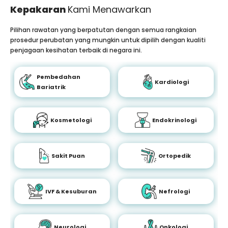
Kepakaran
Kami Menawarkan
Pilihan rawatan yang berpatutan dengan semua rangkaian
prosedur perubatan yang mungkin untuk dipilih dengan kualiti
penjagaan kesihatan terbaik di negara ini.
Pembedahan
Kardiologi
Bariatrik
Kosmetologi
Endokrinologi
Sakit Puan
Ortopedik
IVF & Kesuburan
Nefrologi
Neurologi
Onkologi