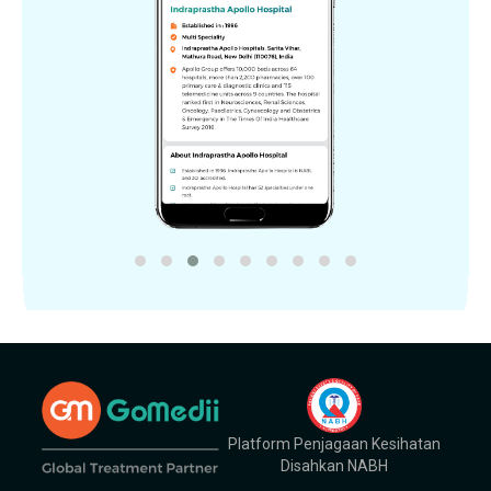
Platform Penjagaan Kesihatan
Disahkan NABH