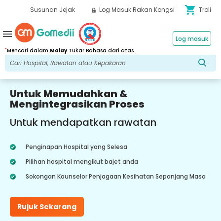
shopping_cart
Susunan Jejak
Log Masuk Rakan Kongsi
Troli
menu
Log masuk
*
Mencari dalam
Malay
Tukar Bahasa dari atas.
Untuk Memudahkan &
Mengintegrasikan Proses
Untuk mendapatkan rawatan
Penginapan Hospital yang Selesa
Pilihan hospital mengikut bajet anda
Sokongan Kaunselor Penjagaan Kesihatan Sepanjang Masa
Rujuk Sekarang