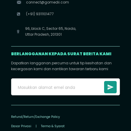
connect@gomedii.com
(+91) 9311101477
96, block C, Sector 65, Noida,
Uttar Pradesh, 201301
BERLANGGANAN KEPADA SURAT BERITA KAMI
Dapatkan langganan percuma untuk tip kesihatan dan
kecergasan kami dan nantikan tawaran terbaru kami
Refund/Return/Exchange Policy
Dasar Privasi
|
Terma & Syarat