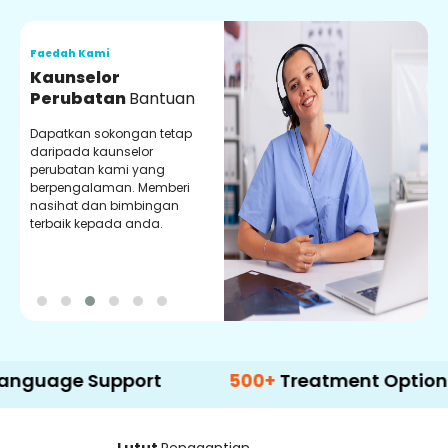
Faedah Kami
F
Kaunselor
V
Perubatan
Bantuan
P
Dapatkan sokongan tetap
P
daripada kaunselor
d
perubatan kami yang
p
berpengalaman. Memberi
m
nasihat dan bimbingan
m
terbaik kepada anda.
p
k
e Support
500+
Treatment Options