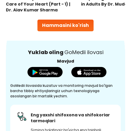
Care of Your Heart (Part - 1) |
in Adults By Dr. Mudas
Dr. Ajay Kumar Sharma
Hammasini ko'rish
Yuklab oling
GoMedii ilovasi
Mavjud
GoMedii ilovasida kuzatuv va monitoring mavjud bo'lgan
barcha tibbiy ehtiyojlaringiz uchun texnologiyaga
asoslangan bir martalik yechim.
Eng yaxshi shifoxona va shifokorlar
tarmoqlari
Sizning holatingiz bo'yicha eng tajribali