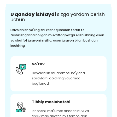
U qanday ishlaydi
sizga yordam berish
uchun
Davolanish yo'lingizni kashf qilishdan tortib to
tushirishgacha bo'lgan muvaffaqiyatga erishishning oson
va shaffof jarayonini silliq, oson jarayon bilan boshdan
kechiring.
So'rov
Davolanish muammosi bo'yicha
so'rovlarni qoldiring va jamoa
bog'lanadi
Tibbiy maslahatchi
Ishonchli ma'lumot almashinuvi va
tibbiy maslahatchimiz tomonidan