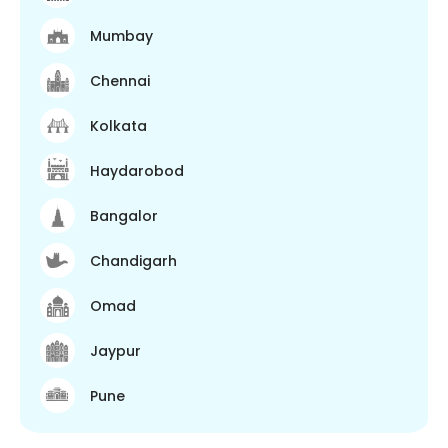
Mumbay
Chennai
Kolkata
Haydarobod
Bangalor
Chandigarh
Omad
Jaypur
Pune