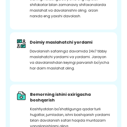
shifokorlar bilan zamonaviy shifoxonalarda
maslahat va davolanishni oling. arzon
narxda eng yaxshi davolash.
Doimiy maslahatchi yordami
Davolanish safaringiz davomida 24x7 tibbiy
maslahatchi yordami va yordami. Jarayon
va davolanishdan keyingi parvarish bo'yicha
har doim maslahat oling.
Bemorning ishini oxirigacha
boshqarish
Kashfiyotdan bo'shatilgunga qadar turli
hujjatlar, jumladan, ishni boshqarish yordami
bilan davolanish safari haqida muntazam
yangilanishlarni oling.