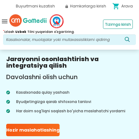
shopping_cart
Buyurtmani kuzatish
Hamkorlarga kirish
Arava
menu
Tizimga kirish
*
Izlash
Uzbek
Tilni yuqoridan o'zgartiring.
Jarayonni osonlashtirish va
integratsiya qilish
Davolashni olish uchun
Kasalxonada qulay yashash
Byudjetingizga qarab shifoxona tanlovi
Har doim sog'liqni saqlash bo'yicha maslahatchi yordami
Hozir maslahatlashing