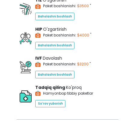
Tiz
O'zgartirish
*
Paket boshlanishi:
$3500
Baholashni boshlash
HIP
O'zgartirish
*
Paket boshlanishi:
$4000
Baholashni boshlash
IVF
Davolash
*
Paket boshlanishi:
$3200
Baholashni boshlash
Tadqiq qiling
Ko'proq
Hamyonbop tibbiy paketlar
So'rov yuborish