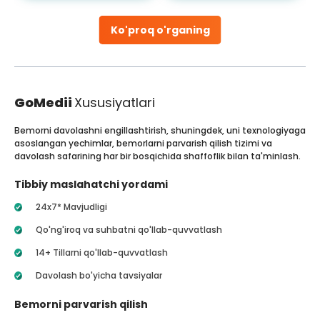
Ko'proq o'rganing
GoMedii
Xususiyatlari
Bemorni davolashni engillashtirish, shuningdek, uni texnologiyaga
asoslangan yechimlar, bemorlarni parvarish qilish tizimi va
davolash safarining har bir bosqichida shaffoflik bilan ta'minlash.
Tibbiy maslahatchi yordami
24x7* Mavjudligi
Qo'ng'iroq va suhbatni qo'llab-quvvatlash
14+ Tillarni qo'llab-quvvatlash
Davolash bo'yicha tavsiyalar
Bemorni parvarish qilish