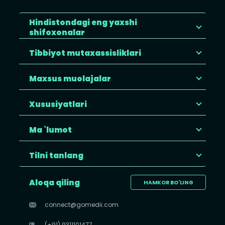
Hindistondagi eng yaxshi
shifoxonalar
Tibbiyot mutaxassisliklari
Maxsus muolajalar
Xususiyatlari
Ma `lumot
Tilni tanlang
Aloqa qiling
HAMKOR BO'LING
connect@gomedii.com
(+91) 9311101477