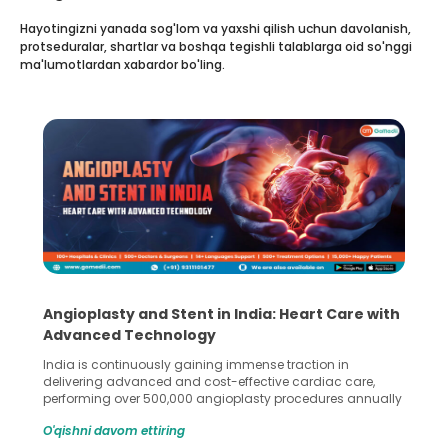
Hayotingizni yanada sog'lom va yaxshi qilish uchun davolanish,
protseduralar, shartlar va boshqa tegishli talablarga oid so'nggi
ma'lumotlardan xabardor bo'ling.
5 Essential Steps for Effective Human Sperm
Collection and Processing Methods
Human sperm collection and processing are critical steps
in advanced reproductive techniques like In Vitro
Fertilization (IVF) and intrauterine insemination (IUI). These
methods enable medical professionals to tackle fertility
O'qishni davom ettiring
challenges and help couples achieve their dream of