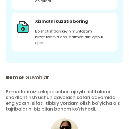
chiqiladi
Xizmatni kuzatib boring
Bo'shatishdan keyin muntazam
kuzatuvlar va dori-darmonlarni qabul
qilish
Bemor
Guvohlar
Bemorlarimiz kelajak uchun ajoyib rishtalarni
shakllantirish uchun davolash safari davomida
eng yaxshi sifatli tibbiy yordam olish bo'yicha o'z
tajribalarini biz bilan baham ko'rishadi.