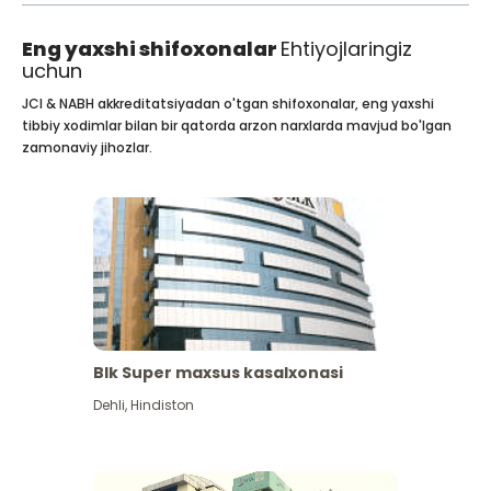
Eng yaxshi shifoxonalar
Ehtiyojlaringiz
uchun
JCI & NABH akkreditatsiyadan o'tgan shifoxonalar, eng yaxshi
tibbiy xodimlar bilan bir qatorda arzon narxlarda mavjud bo'lgan
zamonaviy jihozlar.
Blk Super maxsus kasalxonasi
Dehli
,
Hindiston