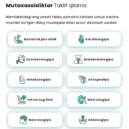
Mutaxassisliklar
Taklif qilamiz
Mamlakatdagi eng yaxshi tibbiy xizmatni tanlash uchun barcha
mumkin bo'lgan tibbiy muolajalar bilan arzon davolash usullari.
Bariatrik jarrohlik
Kardiologiya
Kosmetologiya
Endokrinologiya
Ginekologiya
Ortopediya
IVF va tug'ilish
Nefrologiya
Nevrologiya
Onkologiya