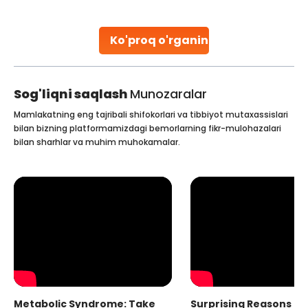
parenthood. Skilled technicians collect sperm using
specialized procedures to ensure optimal quality. Once
collected, they process the
Ko'proq o'rganing
Continue Reading
Sog'liqni saqlash
Munozaralar
Mamlakatning eng tajribali shifokorlari va tibbiyot mutaxassislari
bilan bizning platformamizdagi bemorlarning fikr-mulohazalari
bilan sharhlar va muhim muhokamalar.
Metabolic Syndrome: Take
Surprising Reasons fo