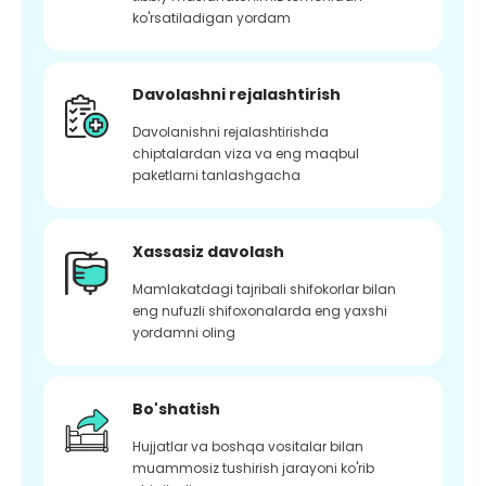
ko'rsatiladigan yordam
Davolashni rejalashtirish
Davolanishni rejalashtirishda
chiptalardan viza va eng maqbul
paketlarni tanlashgacha
Xassasiz davolash
Mamlakatdagi tajribali shifokorlar bilan
eng nufuzli shifoxonalarda eng yaxshi
yordamni oling
Bo'shatish
Hujjatlar va boshqa vositalar bilan
muammosiz tushirish jarayoni ko'rib