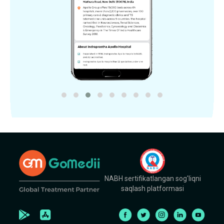
NABH sertifikatlangan sog'liqni
saqlash platformasi