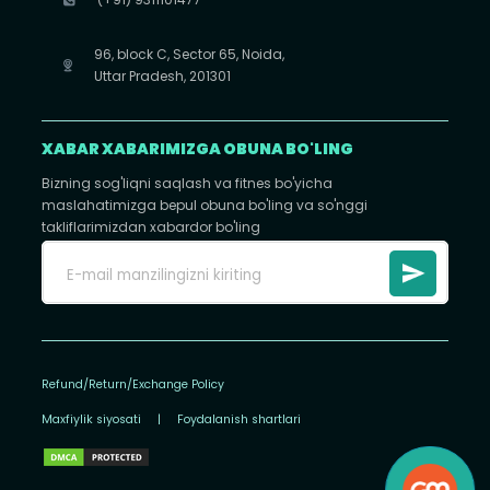
96, block C, Sector 65, Noida,
Uttar Pradesh, 201301
XABAR XABARIMIZGA OBUNA BO'LING
Bizning sog'liqni saqlash va fitnes bo'yicha
maslahatimizga bepul obuna bo'ling va so'nggi
takliflarimizdan xabardor bo'ling
Refund/Return/Exchange Policy
Maxfiylik siyosati
|
Foydalanish shartlari