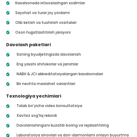
Kasalxonada ixtisoslashgan xodimlar
Sayohat va turar joy yordami
Olib ketish va tushirish vositalari
Oson hujjatlashtirish jarayoni
Davolash paketlari
Sizning byudjetingizda davolanish
Eng yaxshi shifokorlar va jarrohlar
NABH & JCI akkreditatsiyalangan kasalxonalari
Bir nechta maslahat variantlari
Texnologiya yechimlari
Talab bo'yicha video konsultatsiya
Xavfsiz sog'liq rekordi
Davolanishingizni kuzatib boring va rejalashtiring
Laboratoriya sinovlari va dori-darmonlarni onlayn buyurtma