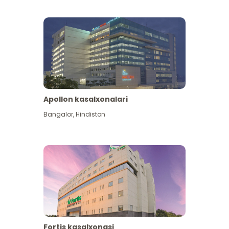
Apollon kasalxonalari
Koʻproq koʻrish
Bangalor
,
Hindiston
Fortis kasalxonasi