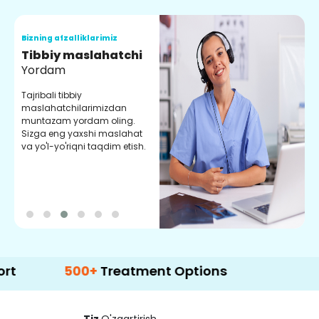
Bizning afzalliklarimiz
B
Tibbiy maslahatchi
O
Yordam
M
Tajribali tibbiy
S
maslahatchilarimizdan
y
muntazam yordam oling.
r
Sizga eng yaxshi maslahat
e
va yo'l-yo'riqni taqdim etish.
b
500+
Treatment Options