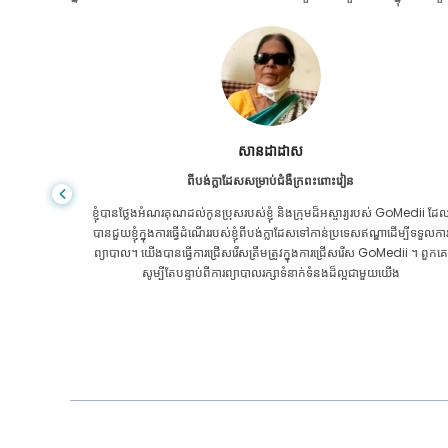
សានដាដាស
ពីបង់ក្លាដែសសម្រាប់ជំងឺក្រពះពោះវៀន
ៃការថែទាំ
ខ្ញុំបានថ្លែងអំណរគុណដល់កូនប្រុសរបស់ខ្ញុំ និងក្រុមដ៏អស្ចារ្យរបស់ GoMedii ដែ
បីតែនៅក្នុង
បានជួយខ្ញុំក្នុងការធ្វើដំណើររបស់ខ្ញុំពីបង់ក្លាដែសទៅកាន់ប្រទេសឥណ្ឌាដើម្បីទទួលកា
ុំបានជាសះ
ព្យាបាល។ យើងបានធ្វើការជ្រើសរើសត្រឹមត្រូវក្នុងការជ្រើសរើស GoMedii ។ ពួកគេ
ii អរគុណ
សូម្បីតែបន្ទាប់ពីការព្យាបាលរក្សាទំនាក់ទំនងដ៏ល្អជាមួយយើង