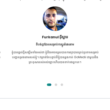
Furkanul អ៊ីស្លាម
ពីបង់ក្លាដែសសម្រាប់ការប្តូរតំរងនោម
ល
ខ្ញុំ​បាន​ផ្តល់​ក្តី​សង្ឃឹម​ទាំង​អស់​ថា ខ្ញុំ​នឹង​អាច​ទទួល​បាន​ការ​ព្យាបាល​គ្រប់​ប្រភេទ​សម្រាប់​
រ
បញ្ហា​តម្រងនោម​របស់​ខ្ញុំ។ វាគ្រាន់តែបន្ទាប់ពីខ្ញុំបានឆ្លងកាត់ GoMedii ជាមួយនឹង
ព្រះគុណរបស់អល់ឡោះហើយបានទាក់ទងពួកគេ។