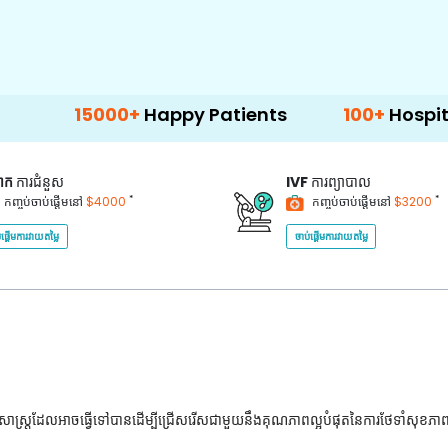
5000+
Happy Patients
100+
Hospitals & Clin
គាក
ការជំនួស
IVF
ការព្យាបាល
*
*
កញ្ចប់ចាប់ផ្តើមនៅ
$4000
កញ្ចប់ចាប់ផ្តើមនៅ
$3200
់ផ្តើមការវាយតម្លៃ
ចាប់ផ្តើមការវាយតម្លៃ
ជ្ជសាស្រ្តដែលអាចធ្វើទៅបានដើម្បីជ្រើសរើសជាមួយនឹងគុណភាពល្អបំផុតនៃការថែទាំសុខភា