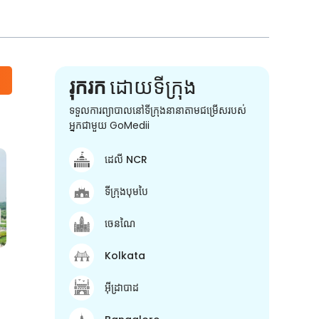
រុករក
ដោយទីក្រុង
ទទួលការព្យាបាលនៅទីក្រុងនានាតាមជម្រើសរបស់
អ្នកជាមួយ GoMedii
ដេលី NCR
ទីក្រុងបុមបៃ
ចេនណៃ
Kolkata
អ៊ីដ្រាបាដ