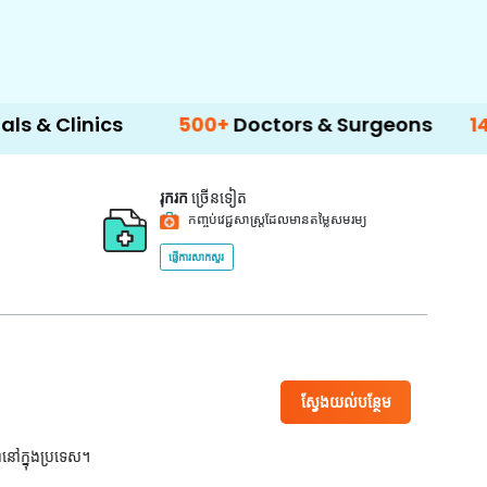
ics
500+
Doctors & Surgeons
14+
Langua
រុករក
ច្រើនទៀត
កញ្ចប់វេជ្ជសាស្ត្រដែលមានតម្លៃសមរម្យ
ផ្ញើការសាកសួរ
ស្វែងយល់បន្ថែម
ពនៅក្នុងប្រទេស។