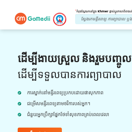
*
កំពុងស្វែងរកនៅក្នុង
Khmer
ផ្លាស់ប្តូរភាសាពីខាង
អត្ថប្រយោជន៍របស់យើង។
ដើម្បីងាយស្រួល និងរួមបញ្ចូ
ការព្យាបាលក្រោយ
តាមដាន
ការថែទាំ
ដើម្បីទទួលបានការព្យាបាល
ទទួលបានជំនួយផ្នែកវេជ្ជសាស្រ្ត និងអ្នកជំងឺ 24x7
ជាមួយនឹងក្រុមរបស់យើងក្នុងការដោះស្រាយបញ្ហារបស់
ការស្នាក់នៅមន្ទីរពេទ្យប្រកបដោយផាសុកភាព
អ្នកគ្រប់ពេលវេលា។ ការធ្វើបច្ចុប្បន្នភាពជាទៀងទាត់លើ
តម្រូវការព្យាបាលរបស់អ្នក។
ជម្រើសមន្ទីរពេទ្យតាមថវិការបស់អ្នក។
ជំនួយអ្នកប្រឹក្សាផ្នែកថែទាំសុខភាពគ្រប់ពេលវេលា