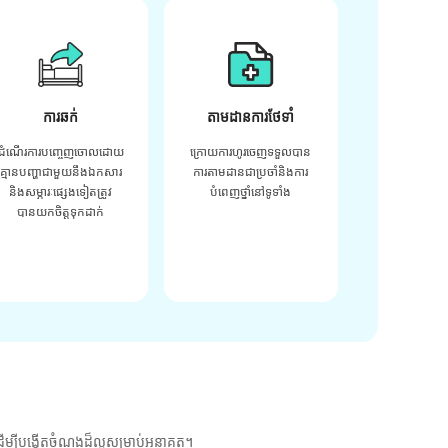
ការឆក់
តាមដានការថែទាំ
ដំណើរការបញ្ចេញចោលដោយ
ក្រោយ​ការ​ហូរ​ចេញ​ទទួល​បាន​
គ្មានបញ្ហាជាមួយនឹងឯកសារ
ការ​តាមដាន​ជា​ប្រចាំ​និង​ការ​
និងសម្ភារៈផ្សេងទៀតត្រូវ
បំពេញ​ថ្នាំ​នៅ​ទូទាំង​
បានយកចិត្តទុកដាក់
ម្បីបង្កើតចំណងដ៏ល្អសម្រាប់អនាគត។