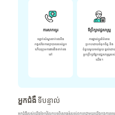
ការសាកសួរ
ទីប្រឹក្សាវេជ្ជសាស្ត្រ
ទម្លាក់សំណួរទាក់ទងនឹង
ការផ្លាស់ប្តូរព័ត៌មាន
កង្វល់នៃការព្យាបាលរបស់អ្នក
ប្រកបដោយទំនុកចិត្ត និង
ហើយក្រុមការងារនឹងទាក់ទង
ជំនួយមួយទល់មួយ ផ្តល់ដោ
ទៅ
អ្នកប្រឹក្សាផ្នែកវេជ្ជសាស្រ្តរបស
យើង។
អ្នកជំងឺ
ទីបន្ទាល់
អ្នកជំងឺរបស់យើងចែករំលែកបទពិសោធន៍របស់ពួកគេជាមួយយើងក្នុងការទទួ