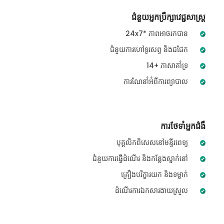
ជំនួយអ្នកប្រឹក្សាវេជ្ជសាស្ត្រ
24x7* ភាពអាចរកបាន
ជំនួយការហៅទូរសព្ទ និងជជែក
14+ ភាសាគាំទ្រ
ការណែនាំអំពីការព្យាបាល
ការថែទាំអ្នកជំងឺ
បុគ្គលិកពិសេសនៅមន្ទីរពេទ្យ
ជំនួយការធ្វើដំណើរ និងកន្លែងស្នាក់នៅ
គ្រឿងបរិក្ខារយក និងទម្លាក់
ដំណើរការឯកសារងាយស្រួល