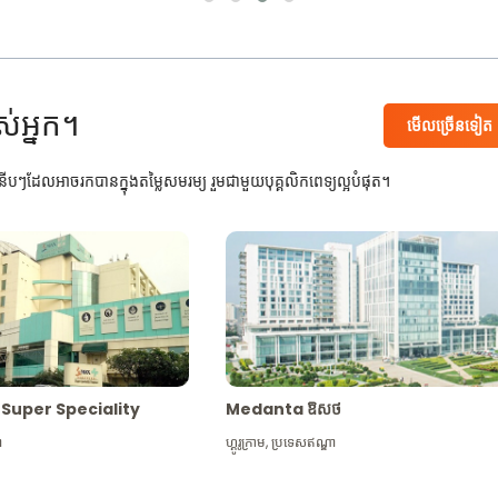
ស់អ្នក។
មើល​ច្រើន​ទៀត
បៗដែលអាចរកបានក្នុងតម្លៃសមរម្យ រួមជាមួយបុគ្គលិកពេទ្យល្អបំផុត។
Max Super Speciality
Medanta ឱសថ
ា
ហ្គូរូក្រាម
,
ប្រទេសឥណ្ឌា