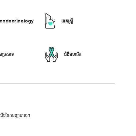
ឺ endocrinology
រោគស្ត្រី
ៃប្រសាទ
ជំងឺមហារីក
ដំណើរនៃការព្យាបាល។