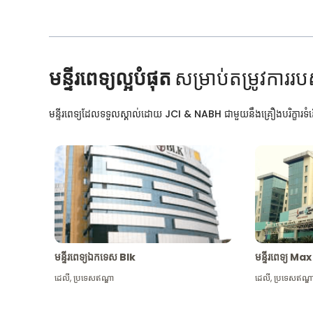
មន្ទីរពេទ្យល្អបំផុត
សម្រាប់តម្រូវការរប
មន្ទីរពេទ្យដែលទទួលស្គាល់ដោយ JCI & NABH ជាមួយនឹងគ្រឿងបរិក្ខារទំនើ
មន្ទីរពេទ្យឯកទេស Blk
មន្ទីរពេទ្យ 
ដេលី
,
ប្រទេសឥណ្ឌា
ដេលី
,
ប្រទេសឥណ្ឌ