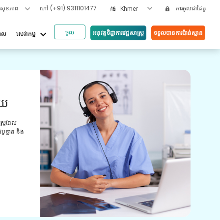
ទសុខភាព
ហៅ
(+91) 9311101477
ការចូលជាដៃគូ
Khmer
ចូល
keyboard_arrow_down
អនុវត្តទិដ្ឋាការវេជ្ជសាស្រ្ត
ទទួលបានការប៉ាន់ស្មាន
បាល
សេវាកម្ម
អត្ថប
ួយ
វី
យោ
ស្ត្រដែល
ូន្មាន និង
ការពិ
មានបទ
ព្យាប
ថែទាំ