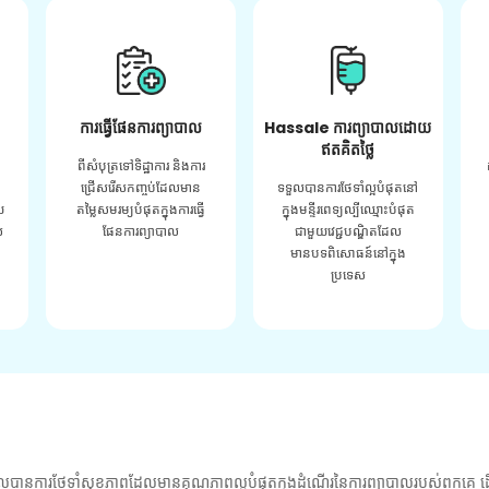
ការធ្វើផែនការព្យាបាល
Hassale ការព្យាបាលដោយ
ឥតគិតថ្លៃ
ពីសំបុត្រទៅទិដ្ឋាការ និងការ
ជ្រើសរើសកញ្ចប់ដែលមាន
ទទួលបានការថែទាំល្អបំផុតនៅ
យ
តម្លៃសមរម្យបំផុតក្នុងការធ្វើ
ក្នុងមន្ទីរពេទ្យល្បីឈ្មោះបំផុត
់
ផែនការព្យាបាល
ជាមួយវេជ្ជបណ្ឌិតដែល
មានបទពិសោធន៍នៅក្នុង
ប្រទេស
លបានការថែទាំសុខភាពដែលមានគុណភាពល្អបំផុតក្នុងដំណើរនៃការព្យាបាលរបស់ពួកគេ ដើ