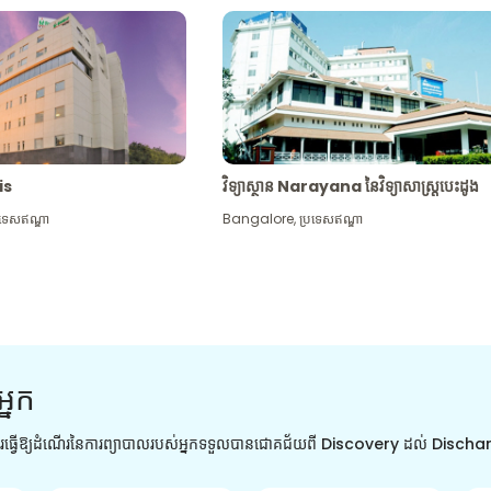
tis
វិទ្យាស្ថាន Narayana នៃវិទ្យាសាស្រ្តបេះដូង
រទេសឥណ្ឌា
Bangalore
,
ប្រទេសឥណ្ឌា
អ្នក
ការធ្វើឱ្យដំណើរនៃការព្យាបាលរបស់អ្នកទទួលបានជោគជ័យពី Discovery ដល់ Disch