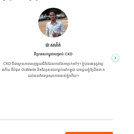
ជា សារ៉ាត់
ពីប្រទេសកម្ពុជាសម្រាប់ CKD
CKD គឺ​ជា​ស្ថានភាព​ពេញ​មួយ​ជីវិត​ដែល​កាន់តែ​អាក្រក់​ទៅៗ។ ខ្ញុំបានរងទុក្ខវាយូ
អ្នក​មិន​ដឹ
រហើយ ទីបំផុត GoMedii និងដៃគូរបស់គេម្នាក់នៅកម្ពុជា បានជួយខ្ញុំឱ្យដឹងថា វា
ក្រិន​ថ្លើម
ដល់ពេលថែរក្សាសុខភាពរបស់ខ្ញុំហើយ។
ទេ។ 