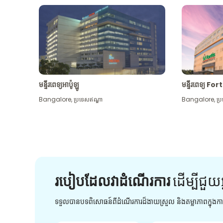
មន្ទីរពេទ្យអាប៉ូឡូ
មន្ទីរពេទ្យ For
Bangalore
,
ប្រទេសឥណ្ឌា
Bangalore
,
ប្
របៀបដែលវាដំណើរការ
ដើម្បី​ជួយ​
ទទួលបានបទពិសោធន៍ពីដំណើរការដ៏ងាយស្រួល និងតម្លាភាពក្នុង