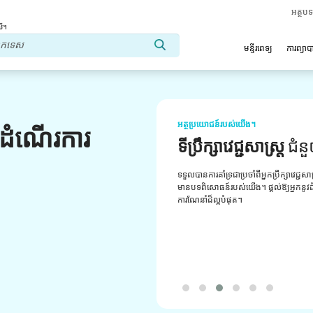
អត្ថប
លើ។
មន្ទីរពេទ្យ
ការព្យា
អត្ថប្រយោជន៍របស់យើង។
លដំណើរការ
ទីប្រឹក្សាវេជ្ជសាស្ត្រ
ជំន
ទទួលបានការគាំទ្រជាប្រចាំពីអ្នកប្រឹក្សាវេជ្ជសា
មានបទពិសោធន៍របស់យើង។ ផ្តល់ឱ្យអ្នកនូវដំប
ការណែនាំដ៏ល្អបំផុត។