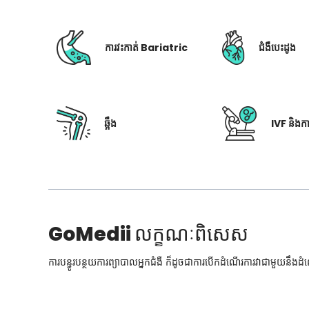
ការវះកាត់ Bariatric
ជំងឺបេះដូង
ឆ្អឹង
IVF និងក
GoMedii
លក្ខណៈពិសេស
ការបន្ធូរបន្ថយការព្យាបាលអ្នកជំងឺ ក៏ដូចជាការបើកដំណើរការវាជាមួយនឹងដ