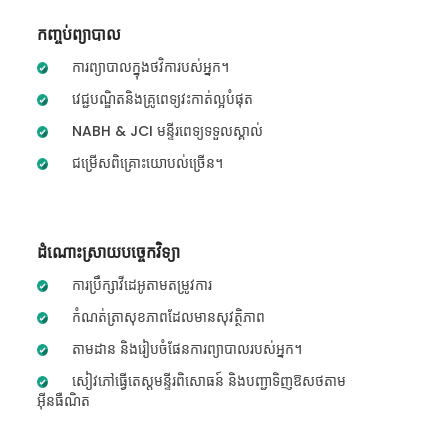
កញ្ចប់ព្យាបាល
ការព្យាបាលក្នុងថវិការបស់អ្នក។
វេជ្ជបណ្ឌិតនិងគ្រូពេទ្យវះកាត់ល្អបំផុត
NABH & JCI មន្ទីរពេទ្យទទួលស្គាល់
ជម្រើសពិគ្រោះយោបល់ច្រើន។
ដំណោះស្រាយបច្ចេកវិទ្យា
ការប្រឹក្សាវីដេអូតាមតម្រូវការ
កំណត់ត្រាសុខភាពដែលមានសុវត្ថិភាព
តាមដាន និងរៀបចំផែនការព្យាបាលរបស់អ្នក។
សៀវភៅធ្វើតេស្តមន្ទីរពិសោធន៍ និងបញ្ជាទិញឱសថតាម
អ៊ីនធឺណិត