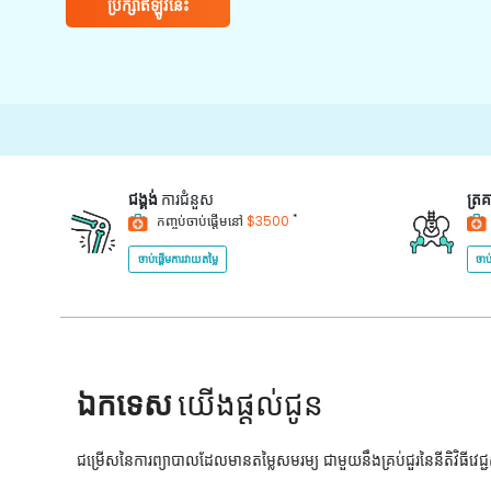
ប្រឹក្សាឥឡូវនេះ
1
ជង្គង់
ការជំនួស
ត្រ
*
កញ្ចប់ចាប់ផ្តើមនៅ
$3500
ចាប់ផ្តើមការវាយតម្លៃ
ចាប
ឯកទេស
យើងផ្តល់ជូន
ជម្រើសនៃការព្យាបាលដែលមានតម្លៃសមរម្យ ជាមួយនឹងគ្រប់ជួរនៃនីតិវិធីវេ