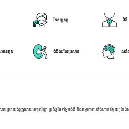
កែសម្ផស្ស
ជំង
ារមានកូន
ជំងឺសរសៃប្រសាទ
សរស
ំណោះស្រាយជំរុញដោយបច្ចេកវិទ្យា ប្រព័ន្ធថែទាំអ្នកជំងឺ និងតម្លាភាពនៅជំហាននីមួយៗនៃ