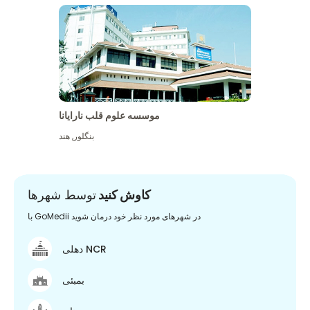
موسسه علوم قلب نارایانا
بنگلور
,
هند
کاوش کنید
توسط شهرها
با GoMedii در شهرهای مورد نظر خود درمان شوید
دهلی NCR
بمبئی