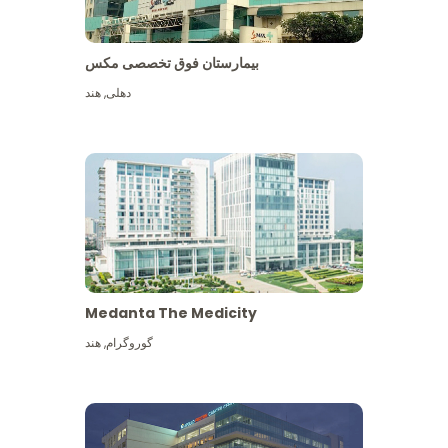
بیمارستان فوق تخصصی مکس
دهلی
,
هند
Medanta The Medicity
گوروگرام
,
هند