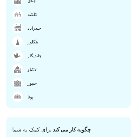
چنای
کلکته
حیدرآباد
بنگلور
چاندیگار
لاکناو
جیپور
پونا
چگونه کار می کند
برای کمک به شما