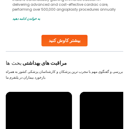
in advanced reproductive techniques like In Vitro
Fertilization (IVF) and intrauterine insemination (IUI). These
methods enable medical professionals to tackle fertility
به خواندن ادامه دهید
challenges and help couples achieve their dream of
parenthood. Skilled technicians collect sperm using
specialized procedures to ensure optimal quality. Once
collected, they process the
بیشتر کاوش کنید
Continue Reading
مراقبت های بهداشتی
بحث ها
بررسی و گفتگوی مهم با مجرب ترین پزشکان و کارشناسان پزشکی کشور به همراه
بازخورد بیماران در پلتفرم ما.