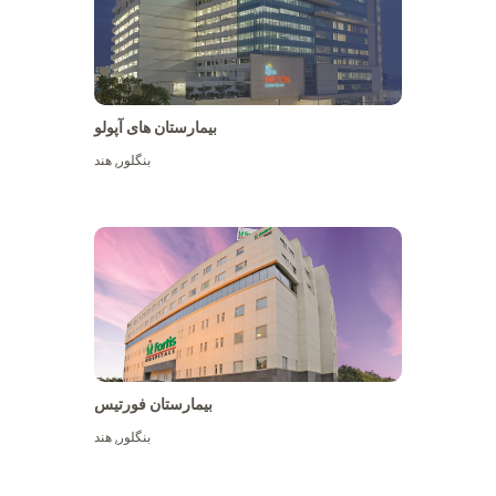
بیمارستان های آپولو
بنگلور
,
هند
بیشتر ببینید
بیمارستان فورتیس
بنگلور
,
هند