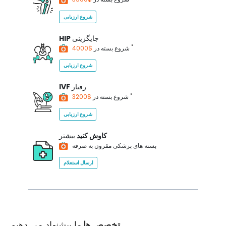
شروع ارزیابی
جایگزینی
HIP
*
$4000
شروع بسته در
شروع ارزیابی
رفتار
IVF
*
$3200
شروع بسته در
شروع ارزیابی
کاوش کنید
بیشتر
بسته های پزشکی مقرون به صرفه
ارسال استعلام
تخصص ها
ما پیشنهاد می دهیم