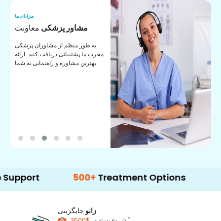
ما
مزایای ما
ا
مشاور پزشکی
معاونت
ن
به طور منظم از مشاوران پزشکی
ان
مجرب ما پشتیبانی دریافت کنید. ارائه
ی
بهترین مشاوره و راهنمایی به شما.
t
500+
Treatment Options
زانو
جایگزینی
*
$3500
شروع بسته در