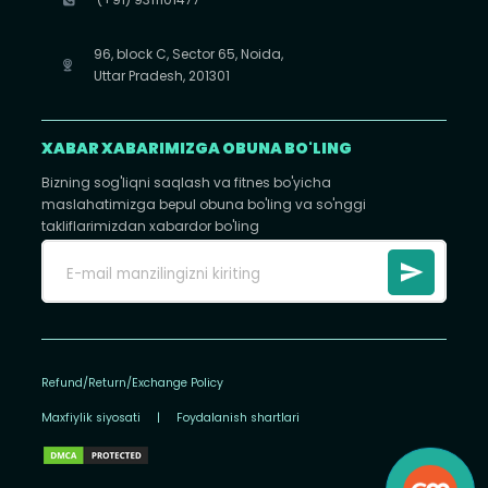
96, block C, Sector 65, Noida,
Uttar Pradesh, 201301
XABAR XABARIMIZGA OBUNA BO'LING
Bizning sog'liqni saqlash va fitnes bo'yicha
maslahatimizga bepul obuna bo'ling va so'nggi
takliflarimizdan xabardor bo'ling
Refund/Return/Exchange Policy
Maxfiylik siyosati
|
Foydalanish shartlari