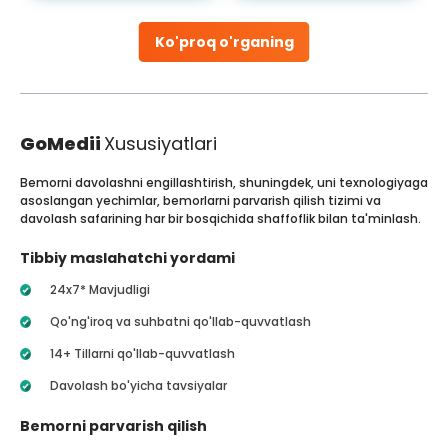
Ko'proq o'rganing
GoMedii
Xususiyatlari
Bemorni davolashni engillashtirish, shuningdek, uni texnologiyaga
asoslangan yechimlar, bemorlarni parvarish qilish tizimi va
davolash safarining har bir bosqichida shaffoflik bilan ta'minlash.
Tibbiy maslahatchi yordami
24x7* Mavjudligi
Qo'ng'iroq va suhbatni qo'llab-quvvatlash
14+ Tillarni qo'llab-quvvatlash
Davolash bo'yicha tavsiyalar
Bemorni parvarish qilish