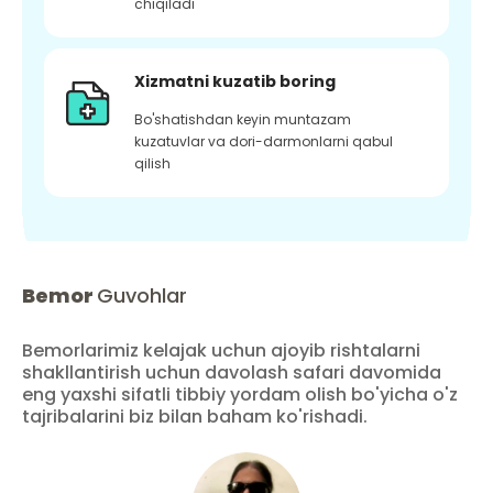
chiqiladi
Xizmatni kuzatib boring
Bo'shatishdan keyin muntazam
kuzatuvlar va dori-darmonlarni qabul
qilish
Bemor
Guvohlar
Bemorlarimiz kelajak uchun ajoyib rishtalarni
shakllantirish uchun davolash safari davomida
eng yaxshi sifatli tibbiy yordam olish bo'yicha o'z
tajribalarini biz bilan baham ko'rishadi.