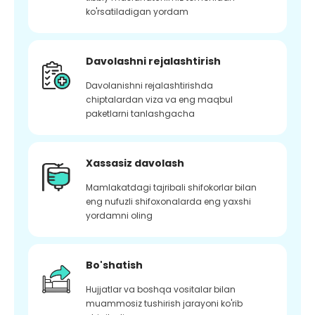
ko'rsatiladigan yordam
Davolashni rejalashtirish
Davolanishni rejalashtirishda
chiptalardan viza va eng maqbul
paketlarni tanlashgacha
Xassasiz davolash
Mamlakatdagi tajribali shifokorlar bilan
eng nufuzli shifoxonalarda eng yaxshi
yordamni oling
Bo'shatish
Hujjatlar va boshqa vositalar bilan
muammosiz tushirish jarayoni ko'rib