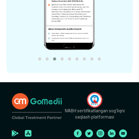
NABH sertifikatlangan sog'liqni
saqlash platformasi