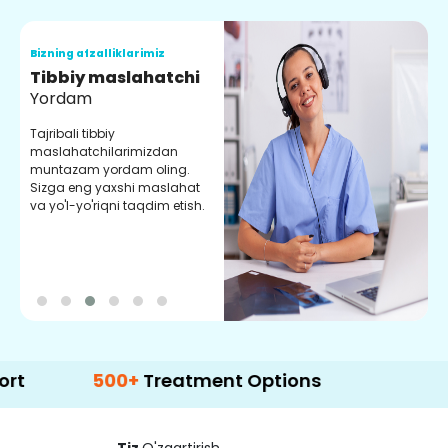
Bizning afzalliklarimiz
B
Tibbiy maslahatchi
O
Yordam
M
Tajribali tibbiy
S
maslahatchilarimizdan
y
muntazam yordam oling.
r
Sizga eng yaxshi maslahat
e
va yo'l-yo'riqni taqdim etish.
b
500+
Treatment Options