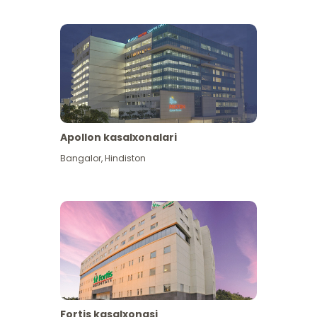
Apollon kasalxonalari
Koʻproq koʻrish
Bangalor
,
Hindiston
Fortis kasalxonasi