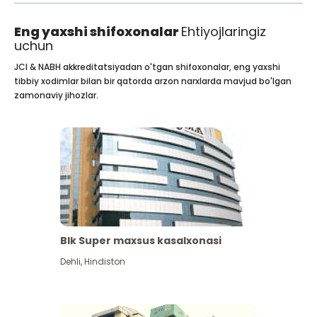
Eng yaxshi shifoxonalar
Ehtiyojlaringiz
uchun
JCI & NABH akkreditatsiyadan o'tgan shifoxonalar, eng yaxshi
tibbiy xodimlar bilan bir qatorda arzon narxlarda mavjud bo'lgan
zamonaviy jihozlar.
Blk Super maxsus kasalxonasi
Dehli
,
Hindiston