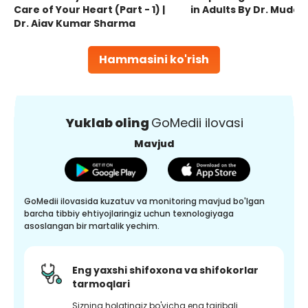
Care of Your Heart (Part - 1) |
in Adults By Dr. Mudas
Dr. Ajay Kumar Sharma
Hammasini ko'rish
Yuklab oling
GoMedii ilovasi
Mavjud
GoMedii ilovasida kuzatuv va monitoring mavjud bo'lgan
barcha tibbiy ehtiyojlaringiz uchun texnologiyaga
asoslangan bir martalik yechim.
Eng yaxshi shifoxona va shifokorlar
tarmoqlari
Sizning holatingiz bo'yicha eng tajribali