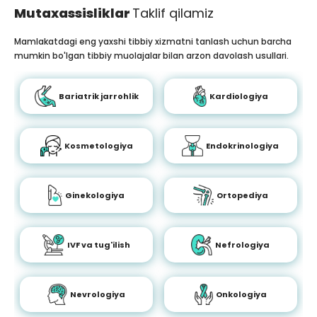
Mutaxassisliklar
Taklif qilamiz
Mamlakatdagi eng yaxshi tibbiy xizmatni tanlash uchun barcha
mumkin bo'lgan tibbiy muolajalar bilan arzon davolash usullari.
Bariatrik jarrohlik
Kardiologiya
Kosmetologiya
Endokrinologiya
Ginekologiya
Ortopediya
IVF va tug'ilish
Nefrologiya
Nevrologiya
Onkologiya