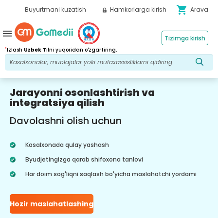
shopping_cart
Buyurtmani kuzatish
Hamkorlarga kirish
Arava
menu
Tizimga kirish
*
Izlash
Uzbek
Tilni yuqoridan o'zgartiring.
Jarayonni osonlashtirish va
integratsiya qilish
Davolashni olish uchun
Kasalxonada qulay yashash
Byudjetingizga qarab shifoxona tanlovi
Har doim sog'liqni saqlash bo'yicha maslahatchi yordami
Hozir maslahatlashing