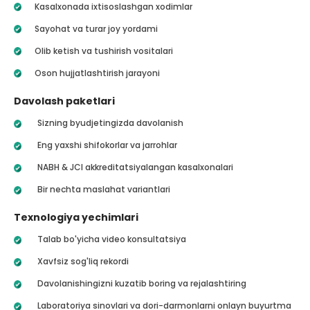
Kasalxonada ixtisoslashgan xodimlar
Sayohat va turar joy yordami
Olib ketish va tushirish vositalari
Oson hujjatlashtirish jarayoni
Davolash paketlari
Sizning byudjetingizda davolanish
Eng yaxshi shifokorlar va jarrohlar
NABH & JCI akkreditatsiyalangan kasalxonalari
Bir nechta maslahat variantlari
Texnologiya yechimlari
Talab bo'yicha video konsultatsiya
Xavfsiz sog'liq rekordi
Davolanishingizni kuzatib boring va rejalashtiring
Laboratoriya sinovlari va dori-darmonlarni onlayn buyurtma