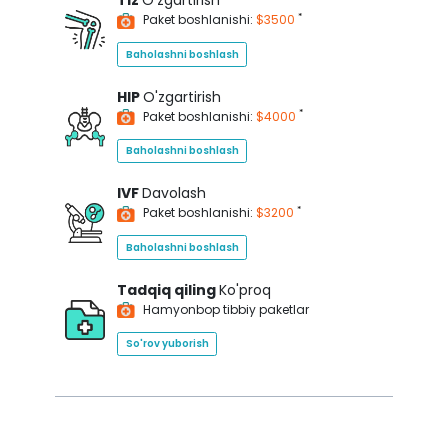
Tiz
O'zgartirish
*
Paket boshlanishi:
$3500
Baholashni boshlash
HIP
O'zgartirish
*
Paket boshlanishi:
$4000
Baholashni boshlash
IVF
Davolash
*
Paket boshlanishi:
$3200
Baholashni boshlash
Tadqiq qiling
Ko'proq
Hamyonbop tibbiy paketlar
So'rov yuborish