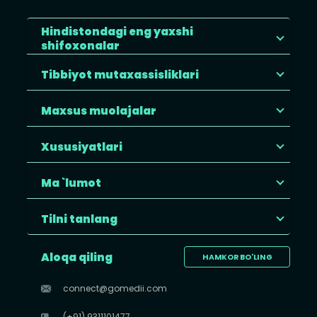
Hindistondagi eng yaxshi
shifoxonalar
Tibbiyot mutaxassisliklari
Maxsus muolajalar
Xususiyatlari
Ma `lumot
Tilni tanlang
Aloqa qiling
HAMKOR BO'LING
connect@gomedii.com
(+91) 9311101477