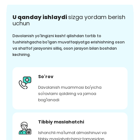
U qanday ishlaydi
sizga yordam berish
uchun
Davolanish yo'lingizni kashf qilishdan tortib to
tushirishgacha bo'lgan muvaffaqiyatga erishishning oson
va shaffof jarayonini silliq, oson jarayon bilan boshdan
kechiring.
So'rov
Davolanish muammosi bo'yicha
so'rovlarni qoldiring va jamoa
bog'lanadi
Tibbiy maslahatchi
Ishonchli ma'lumot almashinuvi va
tibbiy maslahatchimiz tomonidan