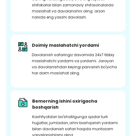
shifokorlar bilan zamonaviy shifoxonalarda
maslahat va davolanishni oling. arzon
narxda eng yaxshi davolash.
Doimiy maslahatchi yordami
Davolanish safaringiz davomida 24x7 tibbiy
maslahatchi yordami va yordami. Jarayon
va davolanishdan keyingi parvarish bo'yicha
har doim maslahat oling.
Bemorning ishini oxirigacha
boshqarish
Kashfiyotdan bo'shatilgunga qadar turli
hujjatlar, jumladan, ishni boshqarish yordami
bilan davolanish safari haqida muntazam
yangilanishlarni oling.