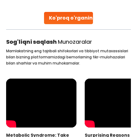
parenthood. Skilled technicians collect sperm using
specialized procedures to ensure optimal quality. Once
collected, they process the
Ko'proq o'rganing
Continue Reading
Sog'liqni saqlash
Munozaralar
Mamlakatning eng tajribali shifokorlari va tibbiyot mutaxassislari
bilan bizning platformamizdagi bemorlarning fikr-mulohazalari
bilan sharhlar va muhim muhokamalar.
Metabolic Syndrome: Take
Surprising Reasons fo