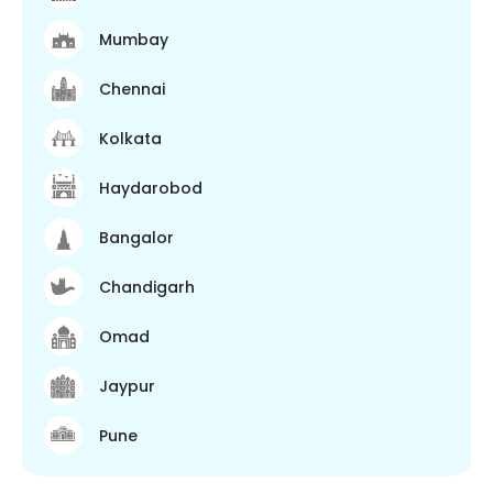
Mumbay
Chennai
Kolkata
Haydarobod
Bangalor
Chandigarh
Omad
Jaypur
Pune