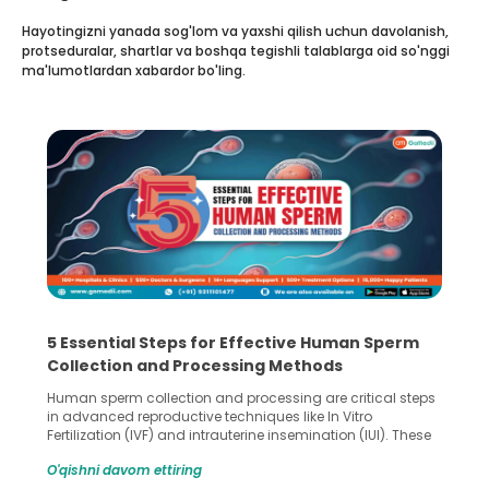
Hayotingizni yanada sog'lom va yaxshi qilish uchun davolanish,
protseduralar, shartlar va boshqa tegishli talablarga oid so'nggi
ma'lumotlardan xabardor bo'ling.
5 Essential Steps for Effective Human Sperm
Collection and Processing Methods
Human sperm collection and processing are critical steps
in advanced reproductive techniques like In Vitro
Fertilization (IVF) and intrauterine insemination (IUI). These
methods enable medical professionals to tackle fertility
O'qishni davom ettiring
challenges and help couples achieve their dream of