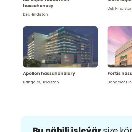
hassahanasy
Deli
,
Hindista
Deli
,
Hindistan
Apollon hassahanalary
Fortis has
Bangalor
,
Hindistan
Bangalor
,
Hin
Bu nähili işleýär
size k