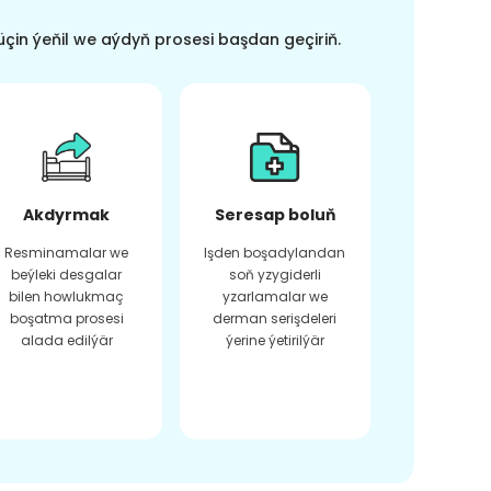
üçin ýeňil we aýdyň prosesi başdan geçiriň.
Akdyrmak
Seresap boluň
Resminamalar we
Işden boşadylandan
beýleki desgalar
soň yzygiderli
bilen howlukmaç
yzarlamalar we
boşatma prosesi
derman serişdeleri
alada edilýär
ýerine ýetirilýär