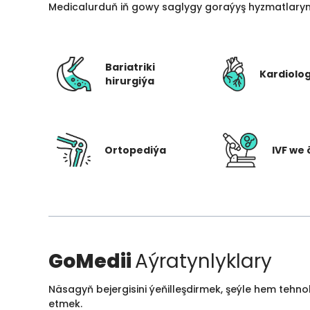
Medicalurduň iň gowy saglygy goraýyş hyzmatlarynd
Bariatriki
Kardiolo
hirurgiýa
Ortopediýa
IVF we 
GoMedii
Aýratynlyklary
Näsagyň bejergisini ýeňilleşdirmek, şeýle hem tehn
etmek.