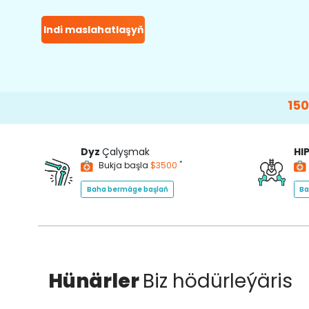
Indi maslahatlaşyň
15000+
Happ
Dyz
Çalyşmak
HI
*
Bukja başla
$3500
Baha bermäge başlaň
Ba
Hünärler
Biz hödürleýäris