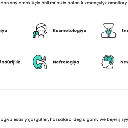
an saýlamak üçin ähli mümkin bolan lukmançylyk amallary bi
giýa
Kosmetologiýa
En
öndürijilik
Nefrologiýa
New
ologiýa esasly çözgütler, hassalara ideg ulgamy we bejeriş s