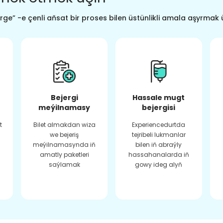
ge” -e çenli aňsat bir proses bilen üstünlikli amala aşyrmak 
Bejergi
Hassale mugt
meýilnamasy
bejergisi
t
Bilet almakdan wiza
Experiencedurtda
we bejeriş
tejribeli lukmanlar
meýilnamasynda iň
bilen iň abraýly
amatly paketleri
hassahanalarda iň
saýlamak
gowy ideg alyň