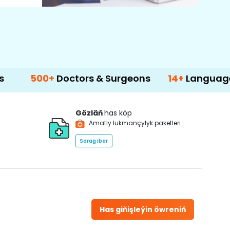
0+
Doctors & Surgeons
14+
Language Support
Gözläň
has köp
Amatly lukmançylyk paketleri
Sorag iber
Has giňişleýin öwreniň