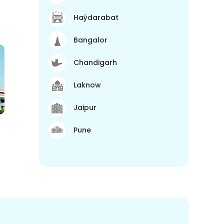
Haýdarabat
Bangalor
Chandigarh
Laknow
Jaipur
Pune