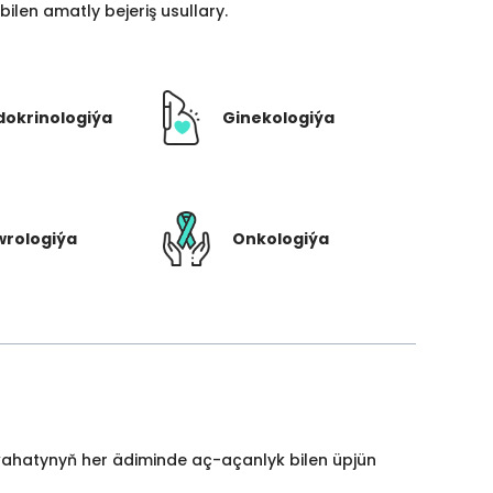
len amatly bejeriş usullary.
dokrinologiýa
Ginekologiýa
rologiýa
Onkologiýa
yýahatynyň her ädiminde aç-açanlyk bilen üpjün