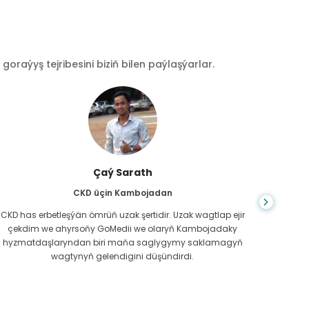
raýyş tejribesini biziň bilen paýlaşýarlar.
Çaý Sarath
CKD üçin Kambojadan
CKD has erbetleşýän ömrüň uzak şertidir. Uzak wagtlap ejir
Du
çekdim we ahyrsoňy GoMedii we olaryň Kambojadaky
bilm
hyzmatdaşlaryndan biri maňa saglygymy saklamagyň
meniň g
wagtynyň gelendigini düşündirdi.
näme