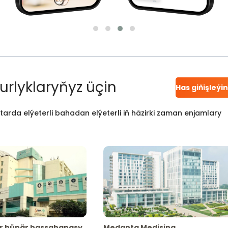
urlyklaryňyz üçin
Has giňişleýi
atarda elýeterli bahadan elýeterli iň häzirki zaman enjamlary
r hünär hassahanasy
Medanta Medisina