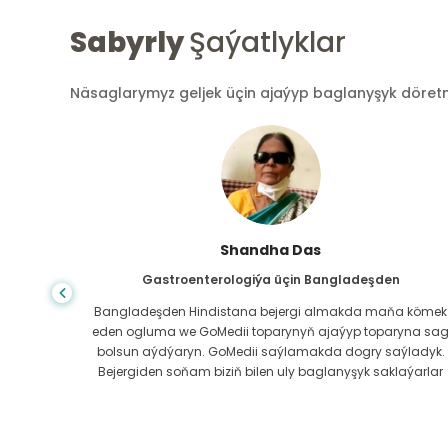
Sabyrly
Şaýatlyklar
Näsaglarymyz geljek üçin ajaýyp baglanyşyk döretmek
Shandha Das
Gastroenterologiýa üçin Bangladeşden
ndanam
Bangladeşden Hindistana bejergi almakda maňa kömek
ýerde,
eden ogluma we GoMedii toparynyň ajaýyp toparyna sa
az.
bolsun aýdýaryn. GoMedii saýlamakda dogry saýladyk.
erli
Bejergiden soňam biziň bilen uly baglanyşyk saklaýarlar
boluň!