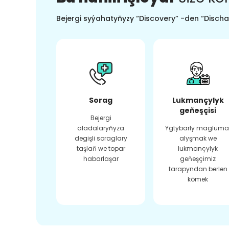
Bejergi syýahatyňyzy “Discovery” -den “Dischar
Sorag
Lukmançylyk
geňeşçisi
Bejergi
aladalaryňyza
Ygtybarly magluma
degişli soraglary
alyşmak we
taşlaň we topar
lukmançylyk
habarlaşar
geňeşçimiz
tarapyndan berlen
kömek