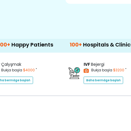
y Patients
100+
Hospitals & Clinics
50
P
Çalyşmak
IVF
Bejergi
*
*
Bukja başla
$4000
Bukja başla
$3200
ha bermäge başlaň
Baha bermäge başlaň