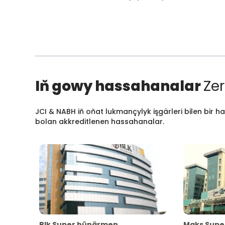
Iň gowy hassahanalar
Zer
JCI & NABH iň oňat lukmançylyk işgärleri bilen bir h
bolan akkreditlenen hassahanalar.
Blk Super hünärmen
Maks Supe