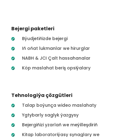
Bejergi paketleri
Býudjetiňizde bejergi
Iň oňat lukmanlar we hirurglar
NABH & JCI Çalt hassahanalar
Köp maslahat beriş opsiýalary
Tehnologiýa çözgütleri
Talap boýunça wideo maslahaty
Ygtybarly saglyk ýazgysy
Bejergiňizi yzarlaň we meýilleşdiriň
Kitap laboratoriýasy synaglary we