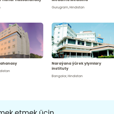
n
Gurugram
,
Hindistan
sahanasy
Naraýana ýürek ylymlary
instituty
distan
Bangalor
,
Hindistan
ömek etmek üçin