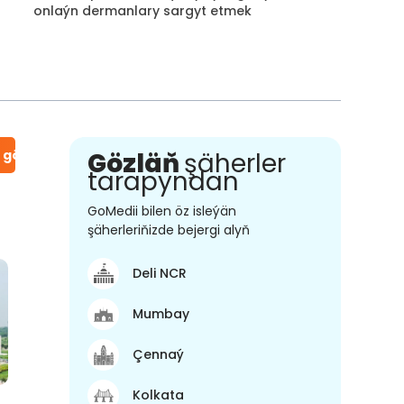
onlaýn dermanlary sargyt etmek
n gör
Gözläň
şäherler
tarapyndan
GoMedii bilen öz isleýän
şäherleriňizde bejergi alyň
Deli NCR
Mumbay
Çennaý
Kolkata