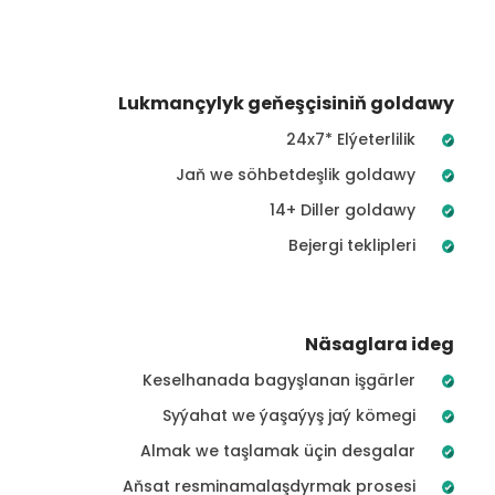
Lukmançylyk geňeşçisiniň goldawy
24x7* Elýeterlilik
Jaň we söhbetdeşlik goldawy
14+ Diller goldawy
Bejergi teklipleri
Näsaglara ideg
Keselhanada bagyşlanan işgärler
Syýahat we ýaşaýyş jaý kömegi
Almak we taşlamak üçin desgalar
Aňsat resminamalaşdyrmak prosesi