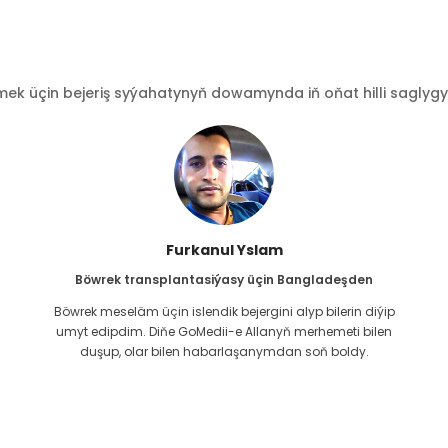
 üçin bejeriş syýahatynyň dowamynda iň oňat hilli saglygy go
Furkanul Yslam
Böwrek transplantasiýasy üçin Bangladeşden
Böwrek meseläm üçin islendik bejergini alyp bilerin diýip
g
umyt edipdim. Diňe GoMedii-e Allanyň merhemeti bilen
duşup, olar bilen habarlaşanymdan soň boldy.