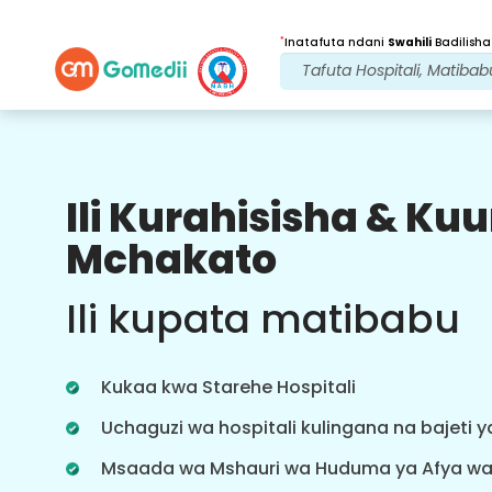
*
Inatafuta ndani
Swahili
Badilisha
Ili Kurahisisha & K
Faida Zetu
Mchakato
Baada ya
Matibabu
ufuatiliaji
Ili kupata matibabu
wa huduma
Pata usaidizi wa matibabu na
mgonjwa wa 24x7 na timu yetu
Kukaa kwa Starehe Hospitali
inayoshughulikia masuala yako kila
wakati. Taarifa za mara kwa mara
Uchaguzi wa hospitali kulingana na bajeti 
kuhusu mahitaji yako ya matibabu.
Msaada wa Mshauri wa Huduma ya Afya w