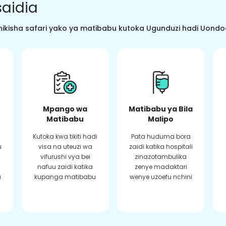
aidia
ikisha safari yako ya matibabu kutoka Ugunduzi hadi Uondoaj
Mpango wa
Matibabu ya Bila
Matibabu
Malipo
Kutoka kwa tikiti hadi
Pata huduma bora
u
visa na uteuzi wa
zaidi katika hospitali
vifurushi vya bei
zinazotambulika
a
nafuu zaidi katika
zenye madaktari
a
kupanga matibabu
wenye uzoefu nchini