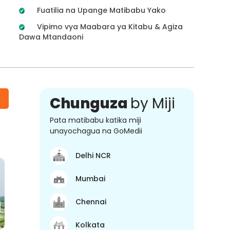
Fuatilia na Upange Matibabu Yako
Vipimo vya Maabara ya Kitabu & Agiza
Dawa Mtandaoni
Chunguza
by Miji
Pata matibabu katika miji
unayochagua na GoMedii
Delhi NCR
Mumbai
Chennai
Kolkata