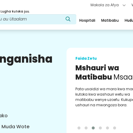
Makala za Afya
 Lugha kutoka juu.
Hospitali
Matibabu
Hud
uunganisha
Faida Zetu
Mshauri wa
Matibabu
Msaa
Pata usaidizi wa mara kwa ma
kutoka kwa washauri wetu wa
matibabu wenye uzoefu. Kukup
ushauri na mwongozo bora.
yako
a Muda Wote