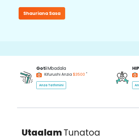
Shauriana Sasa
Goti
Mbadala
HI
*
Kifurushi Anzia
$3500
Anza Tathmini
An
Utaalam
Tunatoa