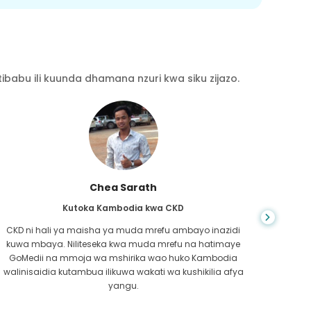
babu ili kuunda dhamana nzuri kwa siku zijazo.
Chea Sarath
Kutoka Kambodia kwa CKD
CKD ni hali ya maisha ya muda mrefu ambayo inazidi
kuwa mbaya. Niliteseka kwa muda mrefu na hatimaye
nilip
GoMedii na mmoja wa mshirika wao huko Kambodia
kwe
walinisaidia kutambua ilikuwa wakati wa kushikilia afya
kufa
yangu.