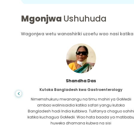
Mgonjwa
Ushuhuda
Wagonjwa wetu wanashiriki uzoefu wao nasi katika 
Shandha Das
Kutoka Bangladesh kwa Gastroenterology
ra wa
Nimemshukuru mwanangu na timu mahiri ya GoMedii
atikana
ambao walinisaidia katika safari yangu kutoka
 safu ya
Bangladesh hadi India kutibiwa. Tulifanya chaguo sahih
ra kwa
katika kuchagua GoMedii. Wao hata baada ya matibab
i!
huweka dhamana kubwa na sisi