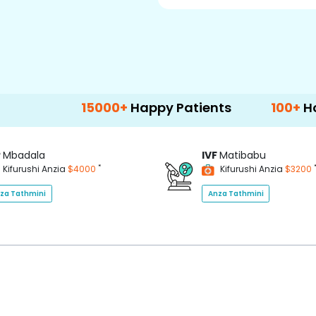
15000+
Happy Patients
100+
Hospitals & 
P
Mbadala
IVF
Matibabu
*
Kifurushi Anzia
$4000
Kifurushi Anzia
$3200
za Tathmini
Anza Tathmini