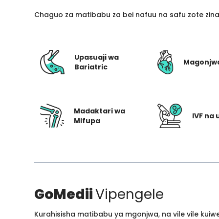
Chaguo za matibabu za bei nafuu na safu zote zin
Upasuaji wa
Magonjw
Bariatric
Madaktari wa
IVF na 
Mifupa
GoMedii
Vipengele
Kurahisisha matibabu ya mgonjwa, na vile vile kui