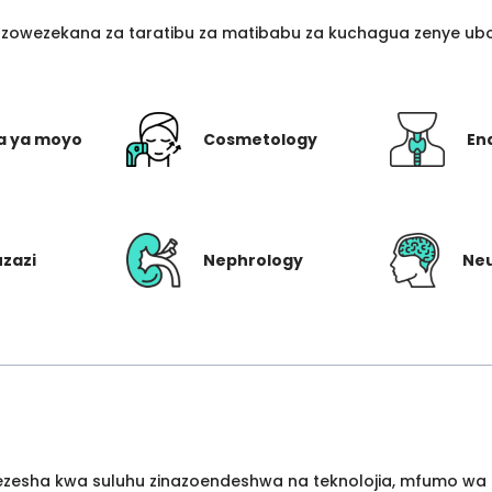
azowezekana za taratibu za matibabu za kuchagua zenye ubo
a ya moyo
Cosmetology
En
uzazi
Nephrology
Ne
wezesha kwa suluhu zinazoendeshwa na teknolojia, mfumo wa 