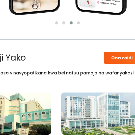
i Yako
Ona zaidi
 kisasa vinavyopatikana kwa bei nafuu pamoja na wafanyakazi