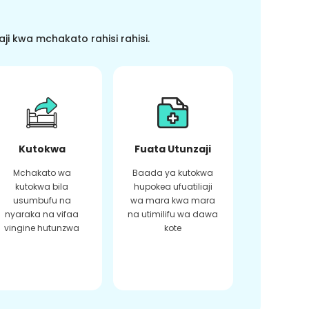
i kwa mchakato rahisi rahisi.
Kutokwa
Fuata Utunzaji
Mchakato wa
Baada ya kutokwa
kutokwa bila
hupokea ufuatiliaji
usumbufu na
wa mara kwa mara
nyaraka na vifaa
na utimilifu wa dawa
vingine hutunzwa
kote