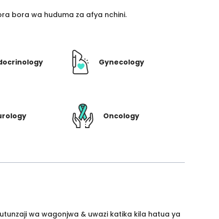
ra bora wa huduma za afya nchini.
docrinology
Gynecology
urology
Oncology
utunzaji wa wagonjwa & uwazi katika kila hatua ya