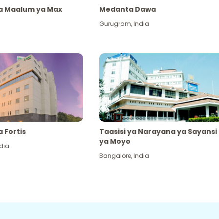
ya Maalum ya Max
Medanta Dawa
Gurugram
,
India
a Fortis
Taasisi ya Narayana ya Sayansi
ya Moyo
dia
Bangalore
,
India