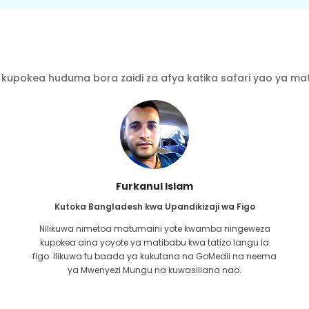
kupokea huduma bora zaidi za afya katika safari yao ya mati
Furkanul Islam
Kutoka Bangladesh kwa Upandikizaji wa Figo
Nilikuwa nimetoa matumaini yote kwamba ningeweza
kupokea aina yoyote ya matibabu kwa tatizo langu la
i
figo. Ilikuwa tu baada ya kukutana na GoMedii na neema
u
ya Mwenyezi Mungu na kuwasiliana nao.