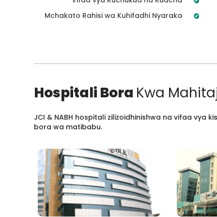
Mchakato Rahisi wa Kuhifadhi Nyaraka
Hospitali Bora
Kwa Mahitaj
JCI & NABH hospitali zilizoidhinishwa na vifaa vya
bora wa matibabu.