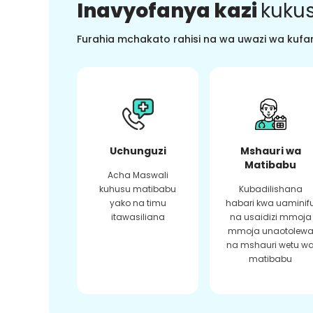
Inavyofanya kazi
kukus
Furahia mchakato rahisi na wa uwazi wa kufan
Uchunguzi
Mshauri wa
Matibabu
Acha Maswali
kuhusu matibabu
Kubadilishana
yako na timu
habari kwa uaminif
itawasiliana
na usaidizi mmoja
mmoja unaotolew
na mshauri wetu w
matibabu