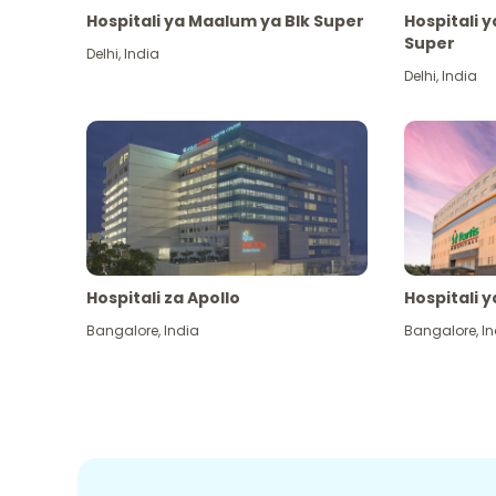
Hospitali ya Maalum ya Blk Super
Hospitali 
Super
Delhi
,
India
Delhi
,
India
Hospitali za Apollo
Hospitali y
Bangalore
,
India
Bangalore
,
In