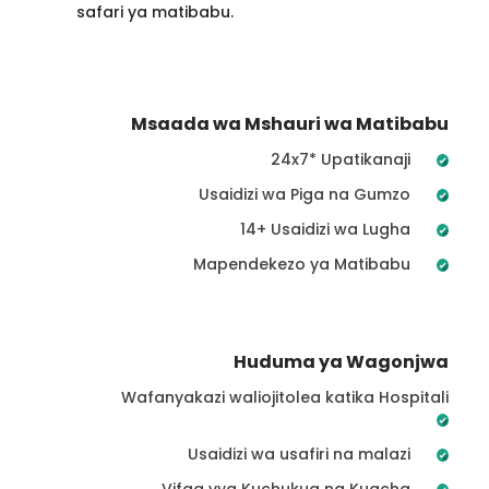
safari ya matibabu.
Msaada wa Mshauri wa Matibabu
24x7* Upatikanaji
Usaidizi wa Piga na Gumzo
14+ Usaidizi wa Lugha
Mapendekezo ya Matibabu
Huduma ya Wagonjwa
Wafanyakazi waliojitolea katika Hospitali
Usaidizi wa usafiri na malazi
Vifaa vya Kuchukua na Kuacha