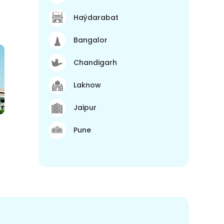
Haýdarabat
Bangalor
Chandigarh
Laknow
Jaipur
Pune