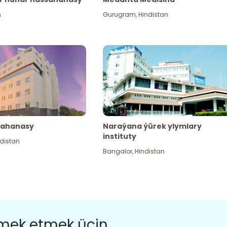
n
Gurugram
,
Hindistan
sahanasy
Naraýana ýürek ylymlary
instituty
distan
Bangalor
,
Hindistan
ömek etmek üçin