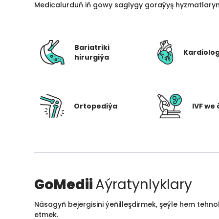
Medicalurduň iň gowy saglygy goraýyş hyzmatlarynd
Bariatriki
Kardiolo
hirurgiýa
Ortopediýa
IVF we 
GoMedii
Aýratynlyklary
Näsagyň bejergisini ýeňilleşdirmek, şeýle hem tehn
etmek.