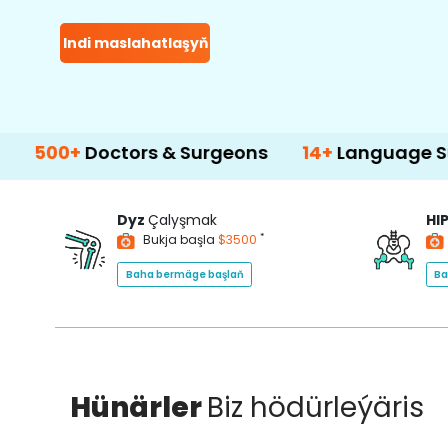
Indi maslahatlaşyň
Doctors & Surgeons
14+
Language Support
Dyz
Çalyşmak
HI
*
Bukja başla
$3500
Baha bermäge başlaň
Ba
Hünärler
Biz hödürleýäris