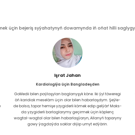
 üçin bejeriş syýahatynyň dowamynda iň oňat hilli saglygy go
Işrat Jahan
Kardiologiýa üçin Bangladeşden
GoMedii bilen paýlaşylan baglanyşyk köne. Iki ýyl töweregi
öň karidiak meseläm üçin olar bilen habarlaşdym. Şeýle-
e
de bolsa, topar hemişe yzygiderli kömek edip gelýär! Maks-
da yzygiderli barlaglarymy geçirmek üçin köplenç
wagtal-wagtal olar bilen habarlaşýaryn, Allanyň toparyny
gowy ýagdaýda saklar diýip umyt edýärin.