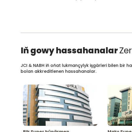
Iň gowy hassahanalar
Zer
JCI & NABH iň oňat lukmançylyk işgärleri bilen bir h
bolan akkreditlenen hassahanalar.
Blk Super hünärmen
Maks Supe