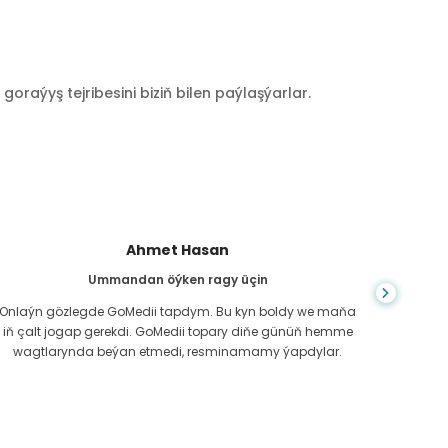
raýyş tejribesini biziň bilen paýlaşýarlar.
Ahmet Hasan
Ummandan öýken ragy üçin
Ba
Onlaýn gözlegde GoMedii tapdym. Bu kyn boldy we maňa
Men 
iň çalt jogap gerekdi. GoMedii topary diňe günüň hemme
ýetdi.
wagtlarynda beýan etmedi, resminamamy ýapdylar.
b
Gudrat