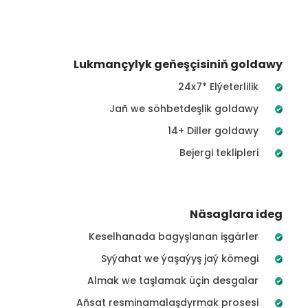
Lukmançylyk geňeşçisiniň goldawy
24x7* Elýeterlilik
Jaň we söhbetdeşlik goldawy
14+ Diller goldawy
Bejergi teklipleri
Näsaglara ideg
Keselhanada bagyşlanan işgärler
Syýahat we ýaşaýyş jaý kömegi
Almak we taşlamak üçin desgalar
Aňsat resminamalaşdyrmak prosesi