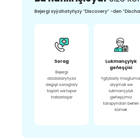
Bejergi syýahatyňyzy “Discovery” -den “Dischar
Sorag
Lukmançylyk
geňeşçisi
Bejergi
aladalaryňyza
Ygtybarly magluma
degişli soraglary
alyşmak we
taşlaň we topar
lukmançylyk
habarlaşar
geňeşçimiz
tarapyndan berlen
kömek