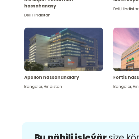
hassahanasy
Deli
,
Hindista
Deli
,
Hindistan
Apollon hassahanalary
Fortis has
Bangalor
,
Hindistan
Bangalor
,
Hin
Bu nähili işleýär
size k