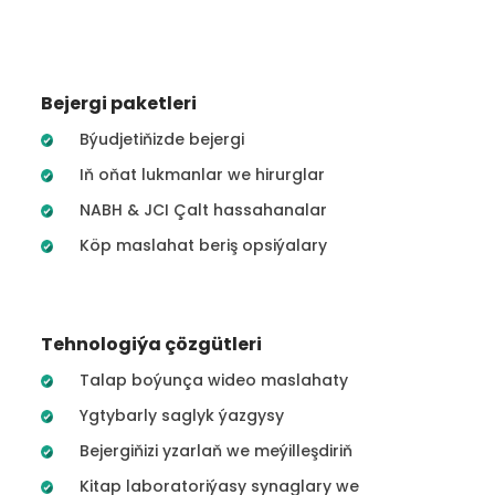
Bejergi paketleri
Býudjetiňizde bejergi
Iň oňat lukmanlar we hirurglar
NABH & JCI Çalt hassahanalar
Köp maslahat beriş opsiýalary
Tehnologiýa çözgütleri
Talap boýunça wideo maslahaty
Ygtybarly saglyk ýazgysy
Bejergiňizi yzarlaň we meýilleşdiriň
Kitap laboratoriýasy synaglary we