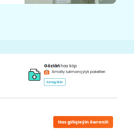
Gözläň
has köp
Amatly lukmançylyk paketleri
Sorag iber
Has giňişleýin öwreniň