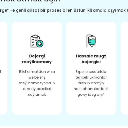
ge” -e çenli aňsat bir proses bilen üstünlikli amala aşyrmak 
Bejergi
Hassale mugt
meýilnamasy
bejergisi
t
Bilet almakdan wiza
Experiencedurtda
we bejeriş
tejribeli lukmanlar
meýilnamasynda iň
bilen iň abraýly
amatly paketleri
hassahanalarda iň
saýlamak
gowy ideg alyň