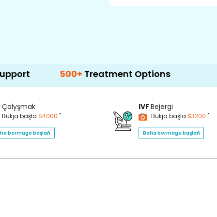
500+
Treatment Options
P
Çalyşmak
IVF
Bejergi
*
*
Bukja başla
$4000
Bukja başla
$3200
ha bermäge başlaň
Baha bermäge başlaň