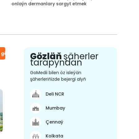
onlaýn dermanlary sargyt etmek
n gör
Gözläň
şäherler
tarapyndan
GoMedii bilen öz isleýän
şäherleriňizde bejergi alyň
Deli NCR
Mumbay
Çennaý
Kolkata