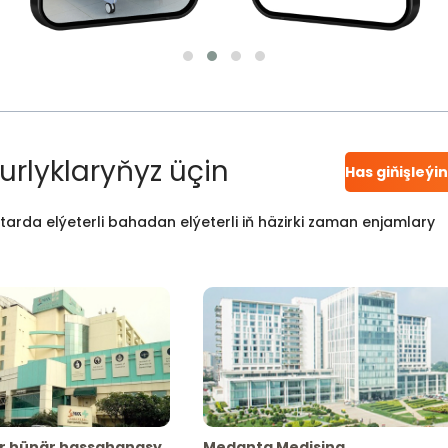
urlyklaryňyz üçin
Has giňişleýi
atarda elýeterli bahadan elýeterli iň häzirki zaman enjamlary
r hünär hassahanasy
Medanta Medisina