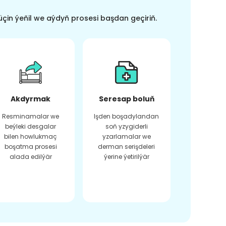
üçin ýeňil we aýdyň prosesi başdan geçiriň.
Akdyrmak
Seresap boluň
Resminamalar we
Işden boşadylandan
beýleki desgalar
soň yzygiderli
bilen howlukmaç
yzarlamalar we
boşatma prosesi
derman serişdeleri
alada edilýär
ýerine ýetirilýär