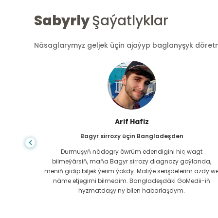
Sabyrly
Şaýatlyklar
Näsaglarymyz geljek üçin ajaýyp baglanyşyk döretmek
Arif Hafiz
Bagyr sirrozy üçin Bangladeşden
lap ejir
Durmuşyň nädogry öwrüm edendigini hiç wagt
jadaky
bilmeýärsiň, maňa Bagyr sirrozy diagnozy goýlanda,
lamagyň
meniň gidip biljek ýerim ýokdy. Maliýe serişdelerim azdy w
näme etjegimi bilmedim. Bangladeşdäki GoMedii-iň
hyzmatdaşy ny bilen habarlaşdym.