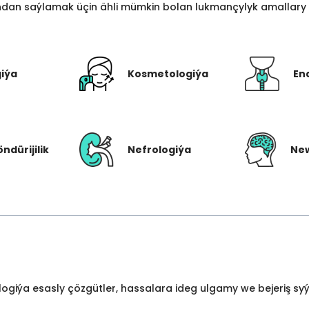
an saýlamak üçin ähli mümkin bolan lukmançylyk amallary bi
giýa
Kosmetologiýa
En
öndürijilik
Nefrologiýa
New
ologiýa esasly çözgütler, hassalara ideg ulgamy we bejeriş s