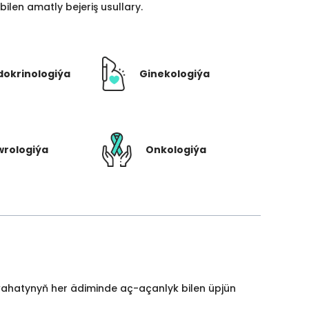
len amatly bejeriş usullary.
dokrinologiýa
Ginekologiýa
rologiýa
Onkologiýa
yýahatynyň her ädiminde aç-açanlyk bilen üpjün