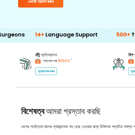
এখনই পরামর্শ করুন
14+
Language Support
500+
Treatment O
হাঁটু
প্রতিস্থাপন
হিপ
*
প্যাকেজ শুরু
$3500
মূল্যায়ন শুরু করুন
মূল্
বিশেষত্ব
আমরা প্রস্তাব করছি
দেশের সর্বোত্তম মানের স্বাস্থ্যসেবা সহ বেছে নেওয়ার জন্য চিকিৎসা পদ্ধতির সমস্ত সম্