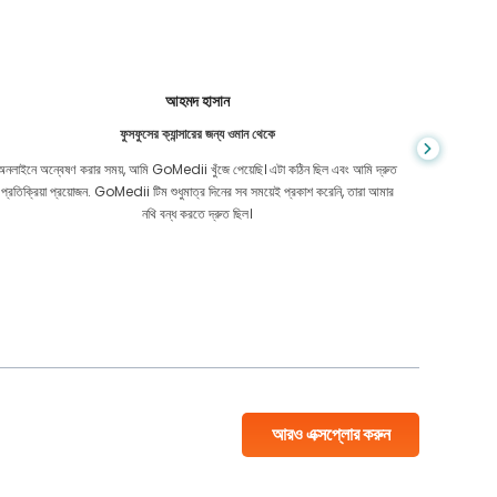
আহমদ হাসান
ফুসফুসের ক্যান্সারের জন্য ওমান থেকে
অনলাইনে অন্বেষণ করার সময়, আমি GoMedii খুঁজে পেয়েছি। এটা কঠিন ছিল এবং আমি দ্রুত
আমি কম্বোডি
প্রতিক্রিয়া প্রয়োজন. GoMedii টিম শুধুমাত্র দিনের সব সময়েই প্রকাশ করেনি, তারা আমার
এত ভাল সম
নথি বন্ধ করতে দ্রুত ছিল।
আরও এক্সপ্লোর করুন