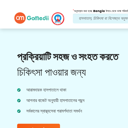
*
অনুসন্ধান করা হচ্ছে
Bangla
উপরে থেকে ভাষা পরিবর্ত
আমাদের সুবিধা
প্রক্রিয়াটি সহজ ও সংহত করতে
বহুভাষিক অ্যাপ
সমর্থন
চিকিৎসা পাওয়ার জন্য
আমাদের বহুভাষিক GoMedii অ্যাপটি ডাউনলোড করুন যা
আপনাকে আপনার চিকিত্সার যাত্রা আরও ভাল এবং নির্ভুলভাবে
নিরীক্ষণ এবং ট্র্যাক করতে সহায়তা করে।
আরামদায়ক হাসপাতালে থাকা
আপনার বাজেট অনুযায়ী হাসপাতালের পছন্দ
সর্বকালের স্বাস্থ্যসেবা পরামর্শদাতা সমর্থন