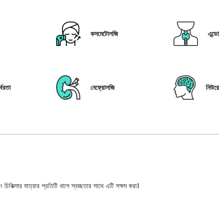
কসমেটোলজি
এন্ড
্বরতা
নেফ্রোলজি
নিউর
 চিকিত্সার যাত্রার প্রতিটি ধাপে স্বচ্ছতার সাথে এটি সক্ষম করা।