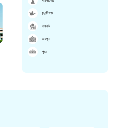
ব্যাঙ্গালোর
চণ্ডীগড়
লখনউ
জয়পুর
পুনে