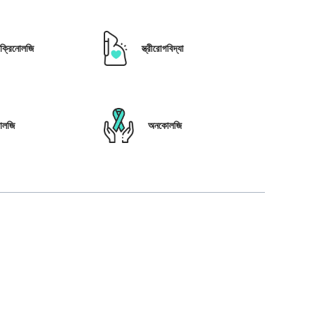
োক্রিনোলজি
স্ত্রীরোগবিদ্যা
োলজি
অনকোলজি