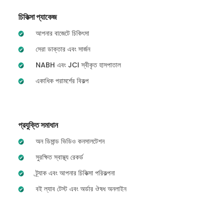
চিকিত্সা প্যাকেজ
আপনার বাজেটে চিকিৎসা
সেরা ডাক্তার এবং সার্জন
NABH এবং JCI স্বীকৃত হাসপাতাল
একাধিক পরামর্শের বিকল্প
প্রযুক্তি সমাধান
অন ডিমান্ড ভিডিও কনসালটেশন
সুরক্ষিত স্বাস্থ্য রেকর্ড
ট্র্যাক এবং আপনার চিকিত্সা পরিকল্পনা
বই ল্যাব টেস্ট এবং অর্ডার ঔষধ অনলাইন