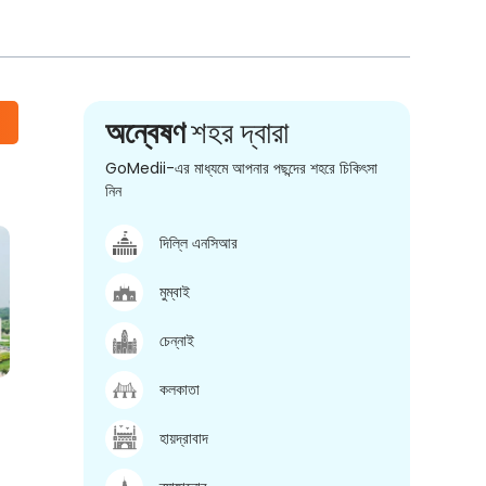
অন্বেষণ
শহর দ্বারা
GoMedii-এর মাধ্যমে আপনার পছন্দের শহরে চিকিৎসা
নিন
দিল্লি এনসিআর
মুম্বাই
চেন্নাই
কলকাতা
হায়দ্রাবাদ