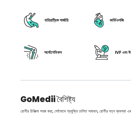
বারিয়াট্রিক সার্জারি
কার্ডিওলজি
অর্থোপেডিকস
IVF এবং উর
GoMedii
বৈশিষ্ট্য
রোগীর চিকিত্সা সহজ করা, সেইসাথে প্রযুক্তি চালিত সমাধান, রোগীর যত্ন ব্যবস্থা এবং