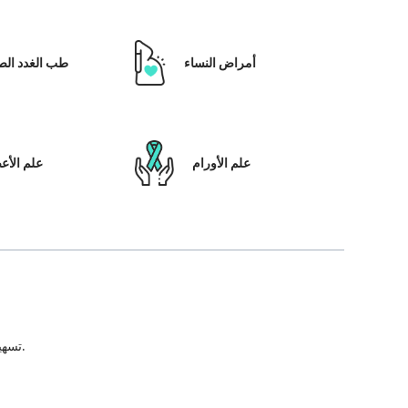
أمراض النساء
طب الغدد الص
علم الأورام
علم الأ
تسهيل علاج المريض ، بالإضافة إلى تمكينه بالحلول التي تعتمد على التكنولوجيا ونظام رعاية المرضى والشفافية في كل خطوة من خطوات رحلة العلاج.