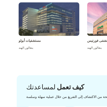
شفى فورتيس
مستشفيات أبولو
بنغالور
,
الهند
بنغالور
,
الهند
كيف تعمل
لمساعدتك