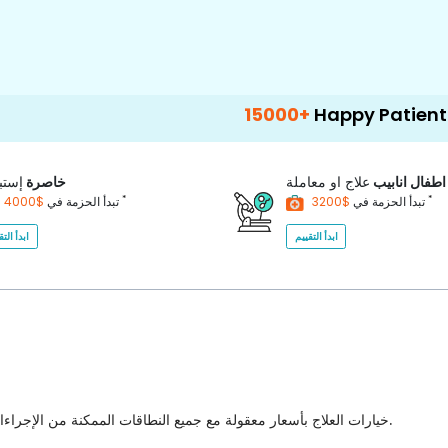
15000+
Happy Patients
100
اطفال انابيب
علاج او معاملة
خاصرة
إستب
*
*
$3200
تبدأ الحزمة في
$4000
تبدأ الحزمة في
ابدأ التقييم
ابدأ التق
خيارات العلاج بأسعار معقولة مع جميع النطاقات الممكنة من الإجراءات الطبية للاختيار من بينها مع أفضل جودة للرعاية الصحية في البلاد.