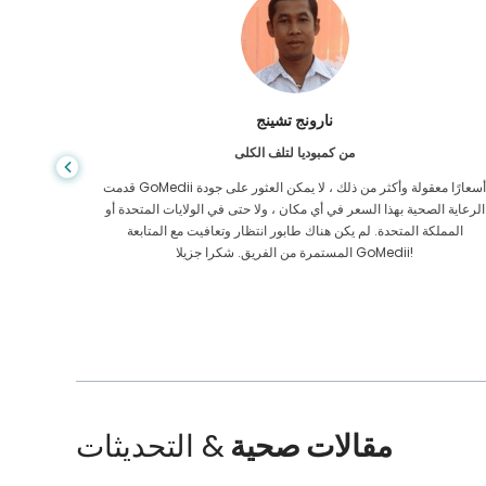
نارونج تشينج
من كمبوديا لتلف الكلى
قدمت GoMedii أسعارًا معقولة وأكثر من ذلك ، لا يمكن العثور على جودة
كوني مريض
الرعاية الصحية بهذا السعر في أي مكان ، ولا حتى في الولايات المتحدة أو
المملكة المتحدة. لم يكن هناك طابور انتظار وتعافيت مع المتابعة
الشريك. بعد الجراحة ، شكرت قلبي لهم وأتمنى أن أكون على اتصال!
المستمرة من الفريق. شكرا جزيلا GoMedii!
مقالات صحية
& التحديثات