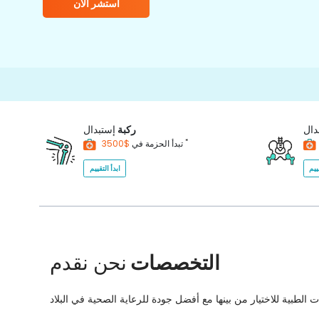
استشر الآن
دال
ركبة
إستبدال
*
$3500
تبدأ الحزمة في
ييم
ابدأ التقييم
التخصصات
نحن نقدم