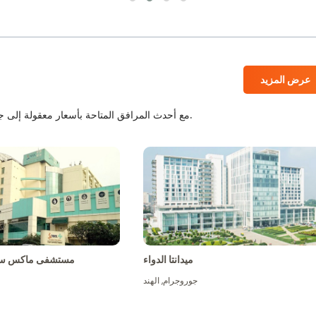
عرض المزيد
المستشفيات المعتمدة من JCI و NABH مع أحدث المرافق المتاحة بأسعار معقولة إلى جانب أفضل الطاقم الطبي.
ميدانتا الدواء
مستشفى ماكس سو
جوروجرام
,
الهند