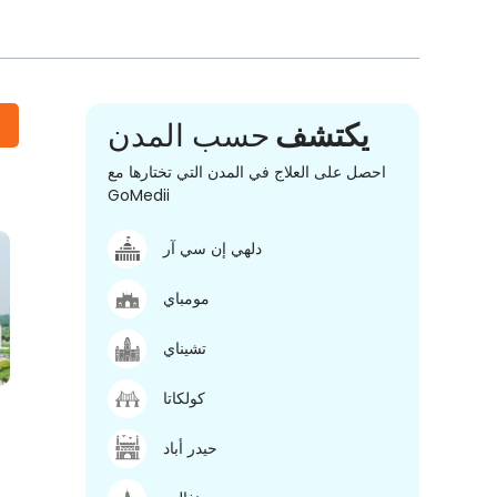
يكتشف
حسب المدن
احصل على العلاج في المدن التي تختارها مع
GoMedii
دلهي إن سي آر
مومباي
تشيناي
كولكاتا
حيدر أباد