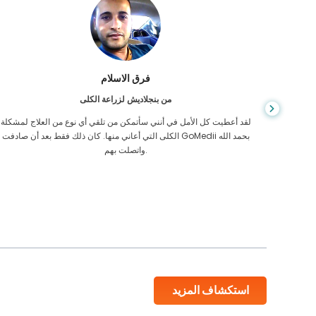
فرق الاسلام
من بنجلاديش لزراعة الكلى
عانيت من
لقد أعطيت كل الأمل في أنني سأتمكن من تلقي أي نوع من العلاج لمشكلة
كائهم في كمبوديا
الكلى التي أعاني منها. كان ذلك فقط بعد أن صادفت GoMedii بحمد الله
واتصلت بهم.
استكشاف المزيد