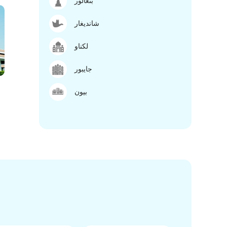
بنغالور
شانديغار
لكناو
جايبور
بيون