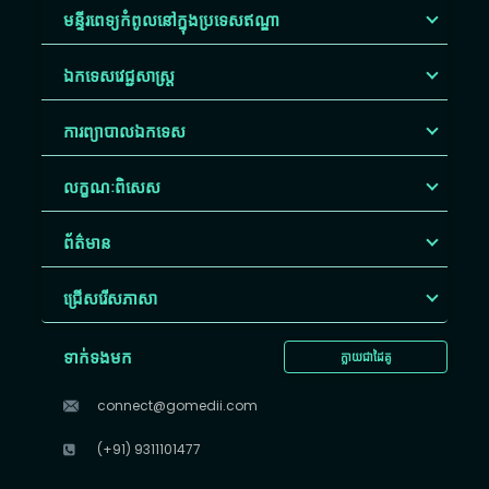
មន្ទីរពេទ្យកំពូលនៅក្នុងប្រទេសឥណ្ឌា
ឯកទេសវេជ្ជសាស្ត្រ
ការព្យាបាលឯកទេស
លក្ខណៈពិសេស
ព័ត៌មាន
ជ្រើសរើស​ភាសា
ទាក់ទងមក
ក្លាយជាដៃគូ
connect@gomedii.com
(+91) 9311101477