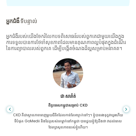
អ្នកជំងឺ
ទីបន្ទាល់
អ្នកជំងឺរបស់យើងចែករំលែកបទពិសោធន៍របស់ពួកគេជាមួយយើងក្នុង
ការទទួលបានការថែទាំសុខភាពដែលមានគុណភាពល្អបំផុតក្នុងដំណើរ
នៃការព្យាបាលរបស់ពួកគេ ដើម្បីបង្កើតចំណងដ៏ល្អសម្រាប់អនាគត។
ជា សារ៉ាត់
ពីប្រទេសកម្ពុជាសម្រាប់ CKD
CKD គឺ​ជា​ស្ថានភាព​ពេញ​មួយ​ជីវិត​ដែល​កាន់តែ​អាក្រក់​ទៅៗ។ ខ្ញុំបានរងទុក្ខវាយូរហើយ
ទីបំផុត GoMedii និងដៃគូរបស់គេម្នាក់នៅកម្ពុជា បានជួយខ្ញុំឱ្យដឹងថា វាដល់ពេល
ថែរក្សាសុខភាពរបស់ខ្ញុំហើយ។