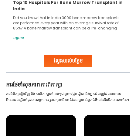
Top 10 Hospitals For Bone Marrow Transplant in
India
Did you know that in India 3000 bone marrow transplants
are performed every year with an average survival rate of
85%? A bone marrow transplant can be a life-changing
treatment for an individual, choosing the right hospital can
បន្តអាន
make all the difference. India has some of the world’s
leading hospitals for bone marrow transplants.
Continue Reading
ស្វែងយល់បន្ថែម
ការ​ថែទាំ​សុខភាព
ការពិភាក្សា
ការពិនិត្យឡើងវិញ និងការពិភាក្សាសំខាន់ៗជាមួយវេជ្ជបណ្ឌិត និងអ្នកជំនាញដែលមានបទ
ពិសោធន៍ច្រើនបំផុតរបស់ប្រទេស រួមជាមួយនឹងមតិកែលម្អរបស់អ្នកជំងឺនៅលើវេទិការបស់យើង។