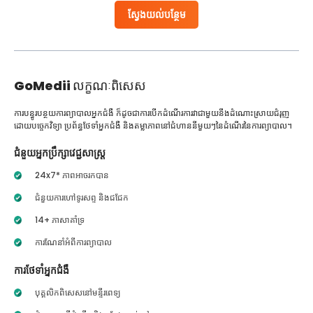
ស្វែងយល់បន្ថែម
GoMedii
លក្ខណៈពិសេស
ការបន្ធូរបន្ថយការព្យាបាលអ្នកជំងឺ ក៏ដូចជាការបើកដំណើរការវាជាមួយនឹងដំណោះស្រាយជំរុញ
ដោយបច្ចេកវិទ្យា ប្រព័ន្ធថែទាំអ្នកជំងឺ និងតម្លាភាពនៅជំហាននីមួយៗនៃដំណើរនៃការព្យាបាល។
ជំនួយអ្នកប្រឹក្សាវេជ្ជសាស្ត្រ
24x7* ភាពអាចរកបាន
ជំនួយការហៅទូរសព្ទ និងជជែក
14+ ភាសាគាំទ្រ
ការណែនាំអំពីការព្យាបាល
ការថែទាំអ្នកជំងឺ
បុគ្គលិកពិសេសនៅមន្ទីរពេទ្យ