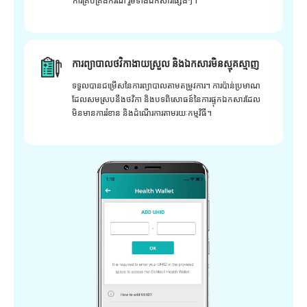
ការគ្រប់គ្រងករណី រួមទាំងឯកសារផ្សេងៗ។
ការព្យាបាលថវិកាងាយស្រួល និងឯកសារមិនស្មុគស្មាញ
ទទួលបានជម្រើសនៃការព្យាបាលតាមតម្រូវការ។ ការប៉ាន់ប្រមាណ
ដែលសមស្របនឹងថវិកា និងបទពិសោធន៍នៃការផ្ទុកឯកសារដែល
មិនមានការរំខាន និងដំណើរការតាមរយៈកម្មវិធី។