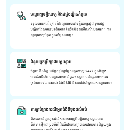
បណ្តាញមន្ទីរពេទ្យ និងវេជ្ជបណ្ឌិតកំពូល
ទទួលបានការពិគ្រោះ និងព្យាបាលនៅមន្ទីរពេទ្យរដ្ឋជាមួយវេជ្ជ
បណ្ឌិតដែលមានបទពិសោធន៍ច្រើនបំផុតលើករណីរបស់អ្នក។ ការ
ព្យាបាលល្អបំផុតក្នុងតម្លៃសមរម្យ។
ជំនួយអ្នកប្រឹក្សាជាបន្តបន្ទាប់
ជំនួយ និងជំនួយពីអ្នកប្រឹក្សាផ្នែកវេជ្ជសាស្រ្ត 24x7 ក្នុងអំឡុង
ពេលដំណើរនៃការព្យាបាលរបស់អ្នក។ ទទួលការពិគ្រោះយោបល់
គ្រប់ពេលវេលាទាក់ទងនឹងនីតិវិធី និងការថែទាំក្រោយការព្យាបាល។
ការគ្រប់គ្រងករណីអ្នកជំងឺពីចុងដល់ចប់
ពីការរកឃើញរហូតដល់ការចាកចេញពីមន្ទីរពេទ្យ ទទួលបាន
ព័ត៌មានថ្មីៗជាប្រចាំអំពីដំណើរនៃការព្យាបាលដោយមានជំនួយក្នុង