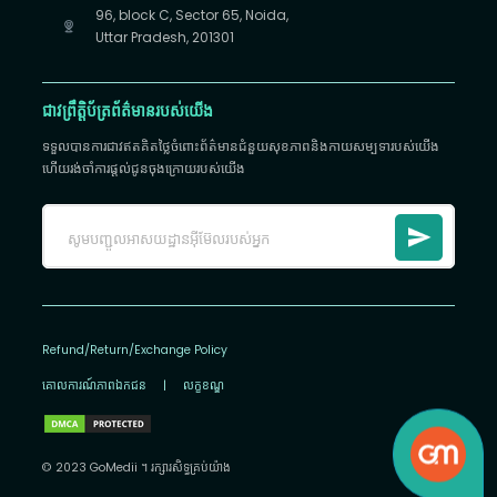
96, block C, Sector 65, Noida,
Uttar Pradesh, 201301
ជាវព្រឹត្តិប័ត្រព័ត៌មានរបស់យើង
ទទួលបានការជាវឥតគិតថ្លៃចំពោះព័ត៌មានជំនួយសុខភាពនិងកាយសម្បទារបស់យើង
ហើយរង់ចាំការផ្តល់ជូនចុងក្រោយរបស់យើង
Refund/Return/Exchange Policy
គោលការណ៍​ភាព​ឯកជន
|
លក្ខខណ្ឌ
© 2023 GoMedii ។ រក្សា​រ​សិទ្ធ​គ្រប់យ៉ាង