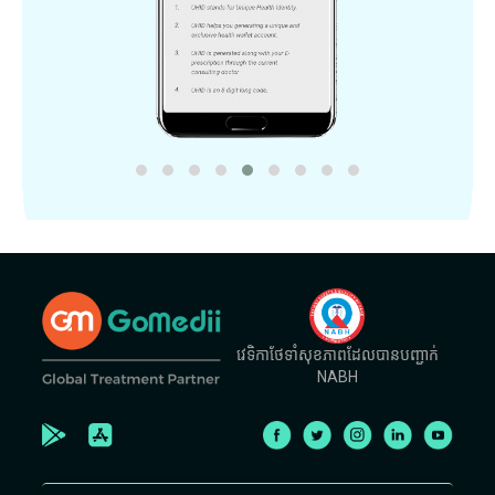
វេទិកាថែទាំសុខភាពដែលបានបញ្ជាក់
NABH