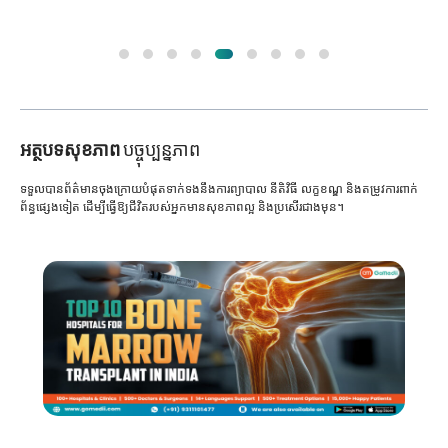
អត្ថបទសុខភាព
បច្ចុប្បន្នភាព
ទទួលបានព័ត៌មានចុងក្រោយបំផុតទាក់ទងនឹងការព្យាបាល នីតិវិធី លក្ខខណ្ឌ និងតម្រូវការពាក់
ព័ន្ធផ្សេងទៀត ដើម្បីធ្វើឱ្យជីវិតរបស់អ្នកមានសុខភាពល្អ និងប្រសើរជាងមុន។