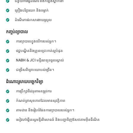
ជំនួយការធ្វើដំណើរ និងកន្លែងស្នាក់នៅ
គ្រឿងបរិក្ខារយក និងទម្លាក់
ដំណើរការឯកសារងាយស្រួល
កញ្ចប់ព្យាបាល
ការព្យាបាលក្នុងថវិការបស់អ្នក។
វេជ្ជបណ្ឌិតនិងគ្រូពេទ្យវះកាត់ល្អបំផុត
NABH & JCI មន្ទីរពេទ្យទទួលស្គាល់
ជម្រើសពិគ្រោះយោបល់ច្រើន។
ដំណោះស្រាយបច្ចេកវិទ្យា
ការប្រឹក្សាវីដេអូតាមតម្រូវការ
កំណត់ត្រាសុខភាពដែលមានសុវត្ថិភាព
តាមដាន និងរៀបចំផែនការព្យាបាលរបស់អ្នក។
សៀវភៅធ្វើតេស្តមន្ទីរពិសោធន៍ និងបញ្ជាទិញឱសថតាមអ៊ីនធឺណិត