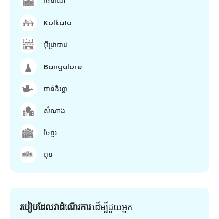
ចេនណៃ
Kolkata
អ៊ីដ្រាបាដ
Bangalore
ចាន់ឌីហ្គា
សំណាង
ចៃពួរ
ពុន
របៀបដែលវាដំណើរការ
ដើម្បី​ជួយ​អ្នក