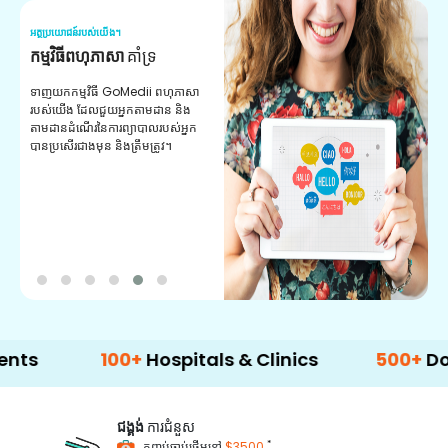
អត្ថប្រយោជន៍របស់យើង។
អត
កម្មវិធីពហុភាសា
គាំទ្រ
ឱ
ទាញយកកម្មវិធី GoMedii ពហុភាសា
ឱ
របស់យើង ដែលជួយអ្នកតាមដាន និង
បំ
តាមដានដំណើរនៃការព្យាបាលរបស់អ្នក
ព័
បានប្រសើរជាងមុន និងត្រឹមត្រូវ។
បញ
យ
100+
Hospitals & Clinics
500+
Doctors 
ជង្គង់
ការជំនួស
*
កញ្ចប់ចាប់ផ្តើមនៅ
$3500