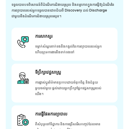
ទទួលបានបទពិសោធន៍ពីដំណើរការដ៏ងាយស្រួល និងតម្លាភាពក្នុងការធ្វើឱ្យដំណើរនៃ
ការព្យាបាលរបស់អ្នកទទួលបានជោគជ័យពី Discovery ដល់ Discharge
ជាមួយនឹងដំណើរការដ៏ងាយស្រួលរលូន។
ការសាកសួរ
ទម្លាក់សំណួរទាក់ទងនឹងកង្វល់នៃការព្យាបាលរបស់អ្នក
ហើយក្រុមការងារនឹងទាក់ទងទៅ
ទីប្រឹក្សាវេជ្ជសាស្ត្រ
ការផ្លាស់ប្តូរព័ត៌មានប្រកបដោយទំនុកចិត្ត និងជំនួយ
មួយទល់មួយ ផ្តល់ដោយអ្នកប្រឹក្សាផ្នែកវេជ្ជសាស្រ្តរបស់
យើង។
ការធ្វើផែនការព្យាបាល
ពីសំបុត្រទៅទិដ្ឋាការ និងការជ្រើសរើសកញ្ចប់ដែលមាន