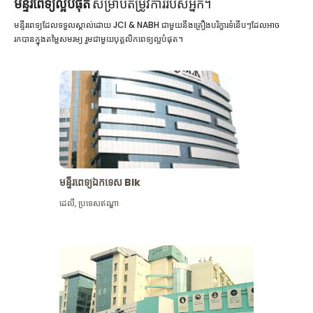
មន្ទីរពេទ្យល្អបំផុត
សម្រាប់តម្រូវការរបស់អ្នក។
មន្ទីរពេទ្យដែលទទួលស្គាល់ដោយ JCI & NABH ជាមួយនឹងគ្រឿងបរិក្ខារទំនើបៗដែលអាច
រកបានក្នុងតម្លៃសមរម្យ រួមជាមួយបុគ្គលិកពេទ្យល្អបំផុត។
មន្ទីរពេទ្យឯកទេស Blk
ដេលី
,
ប្រទេសឥណ្ឌា