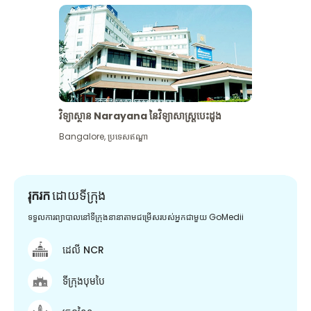
វិទ្យាស្ថាន Narayana នៃវិទ្យាសាស្រ្តបេះដូង
Bangalore
,
ប្រទេសឥណ្ឌា
រុករក
ដោយទីក្រុង
ទទួលការព្យាបាលនៅទីក្រុងនានាតាមជម្រើសរបស់អ្នកជាមួយ GoMedii
ដេលី NCR
ទីក្រុងបុមបៃ