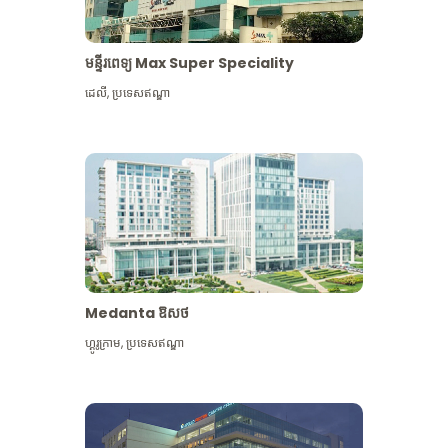
មន្ទីរពេទ្យ Max Super Speciality
ដេលី
,
ប្រទេសឥណ្ឌា
Medanta ឱសថ
ហ្គូរូក្រាម
,
ប្រទេសឥណ្ឌា