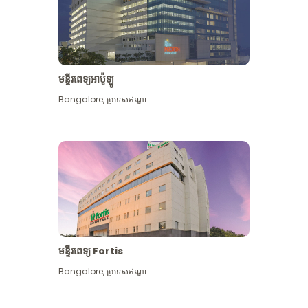
មន្ទីរពេទ្យអាប៉ូឡូ
Bangalore
,
ប្រទេសឥណ្ឌា
មើល​ច្រើន​ទៀត
មន្ទីរពេទ្យ Fortis
Bangalore
,
ប្រទេសឥណ្ឌា