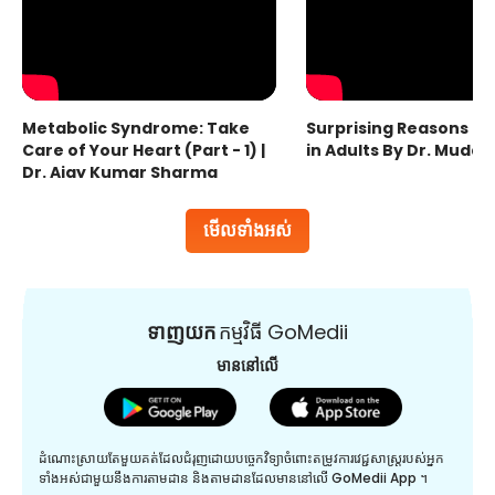
Metabolic Syndrome: Take
Surprising Reasons fo
Care of Your Heart (Part - 1) |
in Adults By Dr. Mudas
Dr. Ajay Kumar Sharma
មើលទាំងអស់
ទាញយក
កម្មវិធី GoMedii
មាននៅលើ
ដំណោះស្រាយតែមួយគត់ដែលជំរុញដោយបច្ចេកវិទ្យាចំពោះតម្រូវការវេជ្ជសាស្រ្តរបស់អ្នក
ទាំងអស់ជាមួយនឹងការតាមដាន និងតាមដានដែលមាននៅលើ GoMedii App ។