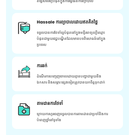
តម្លៃសមរម្យបំផុតក្នុងការធ្វើផែនការព្យាបាល
Hassale ការព្យាបាលដោយឥតគិតថ្លៃ
ទទួលបានការថែទាំល្អបំផុតនៅក្នុងមន្ទីរពេទ្យល្បីឈ្មោះ
បំផុតជាមួយវេជ្ជបណ្ឌិតដែលមានបទពិសោធន៍នៅក្នុង
ប្រទេស
ការឆក់
ដំណើរការបញ្ចេញចោលដោយគ្មានបញ្ហាជាមួយនឹង
ឯកសារ និងសម្ភារៈផ្សេងទៀតត្រូវបានយកចិត្តទុកដាក់
តាមដានការថែទាំ
ក្រោយ​ការ​ហូរ​ចេញ​ទទួល​បាន​ការ​តាមដាន​ជា​ប្រចាំ​និង​ការ​
បំពេញ​ថ្នាំ​នៅ​ទូទាំង​