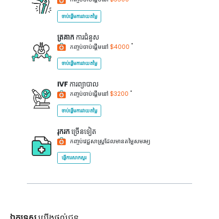
ចាប់ផ្តើមការវាយតម្លៃ
ត្រគាក
ការជំនួស
*
កញ្ចប់ចាប់ផ្តើមនៅ
$4000
ចាប់ផ្តើមការវាយតម្លៃ
IVF
ការព្យាបាល
*
កញ្ចប់ចាប់ផ្តើមនៅ
$3200
ចាប់ផ្តើមការវាយតម្លៃ
រុករក
ច្រើនទៀត
កញ្ចប់វេជ្ជសាស្ត្រដែលមានតម្លៃសមរម្យ
ផ្ញើការសាកសួរ
ឯកទេស
យើងផ្តល់ជូន