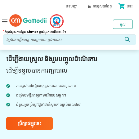
shopping_cart
បទបញ្ជា
ការចូលជាដៃគូ
រទេះ
menu
ចូល
*
កំពុងស្វែងរកនៅក្នុង
Khmer
ផ្លាស់ប្តូរភាសាពីខាងលើ។
ដើម្បីងាយស្រួល និងរួមបញ្ចូលដំណើរការ
ដើម្បីទទួលបានការព្យាបាល
ការស្នាក់នៅមន្ទីរពេទ្យប្រកបដោយផាសុកភាព
ជម្រើសមន្ទីរពេទ្យតាមថវិការបស់អ្នក។
ជំនួយអ្នកប្រឹក្សាផ្នែកថែទាំសុខភាពគ្រប់ពេលវេលា
ប្រឹក្សាឥឡូវនេះ