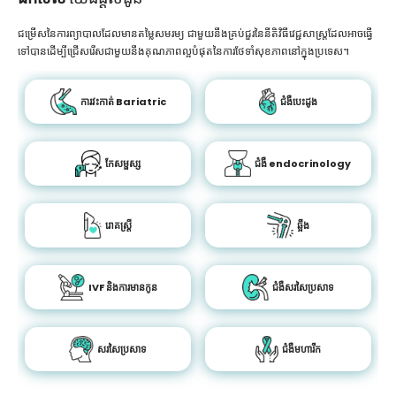
ជម្រើសនៃការព្យាបាលដែលមានតម្លៃសមរម្យ ជាមួយនឹងគ្រប់ជួរនៃនីតិវិធីវេជ្ជសាស្រ្តដែលអាចធ្វើ
ទៅបានដើម្បីជ្រើសរើសជាមួយនឹងគុណភាពល្អបំផុតនៃការថែទាំសុខភាពនៅក្នុងប្រទេស។
ការវះកាត់ Bariatric
ជំងឺបេះដូង
កែសម្ផស្ស
ជំងឺ endocrinology
រោគស្ត្រី
ឆ្អឹង
IVF និងការមានកូន
ជំងឺសរសៃប្រសាទ
សរសៃប្រសាទ
ជំងឺមហារីក