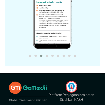
Platform Penjagaan Kesihatan
Disahkan NABH