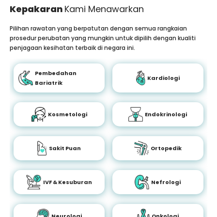
Kepakaran
Kami Menawarkan
Pilihan rawatan yang berpatutan dengan semua rangkaian
prosedur perubatan yang mungkin untuk dipilih dengan kualiti
penjagaan kesihatan terbaik di negara ini.
Pembedahan
Kardiologi
Bariatrik
Kosmetologi
Endokrinologi
Sakit Puan
Ortopedik
IVF & Kesuburan
Nefrologi
Neurologi
Onkologi