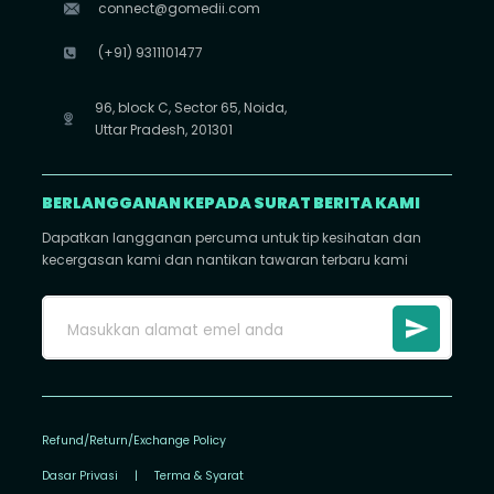
connect@gomedii.com
(+91) 9311101477
96, block C, Sector 65, Noida,
Uttar Pradesh, 201301
BERLANGGANAN KEPADA SURAT BERITA KAMI
Dapatkan langganan percuma untuk tip kesihatan dan
kecergasan kami dan nantikan tawaran terbaru kami
Refund/Return/Exchange Policy
Dasar Privasi
|
Terma & Syarat