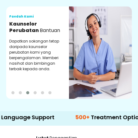
Faedah Kami
F
Kaunselor
V
Perubatan
Bantuan
P
Dapatkan sokongan tetap
P
daripada kaunselor
d
perubatan kami yang
p
berpengalaman. Memberi
m
nasihat dan bimbingan
m
terbaik kepada anda.
p
k
ge Support
500+
Treatment Options