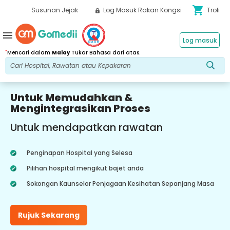
shopping_cart
Susunan Jejak
Log Masuk Rakan Kongsi
Troli
menu
Log masuk
*
Mencari dalam
Malay
Tukar Bahasa dari atas.
Untuk Memudahkan &
Mengintegrasikan Proses
Untuk mendapatkan rawatan
Penginapan Hospital yang Selesa
Pilihan hospital mengikut bajet anda
Sokongan Kaunselor Penjagaan Kesihatan Sepanjang Masa
Rujuk Sekarang