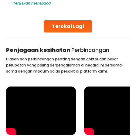
Teruskan membaca
globe are searching for treatments like angioplasty and
stent placement in Indian hospitals, owing to the
combination of high-quality care and affordability.
Studies, such as one published
Terokai Lagi
Continue Reading
Penjagaan kesihatan
Perbincangan
Ulasan dan perbincangan penting dengan doktor dan pakar
perubatan yang paling berpengalaman di negara ini bersama-
sama dengan maklum balas pesakit di platform kami.