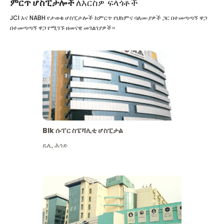
ምርጥ ሆስፒታሎች
ለእርስዎ ፍላጎቶች
JCI እና NABH የታወቁ ሆስፒታሎች ከምርጥ የህክምና ባለሙያዎች ጋር በተመጣጣኝ ዋጋ
በተመጣጣኝ ዋጋ የሚገኙ ዘመናዊ መገልገያዎች።
Blk ሱፐር ስፔሻሊቲ ሆስፒታል
ዴሊ
,
ሕንድ