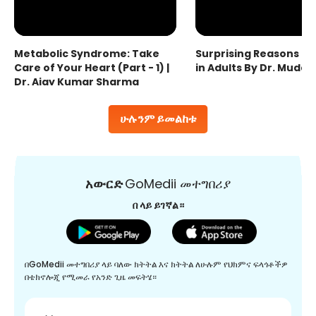
Metabolic Syndrome: Take
Surprising Reasons fo
Care of Your Heart (Part - 1) |
in Adults By Dr. Mudas
Dr. Ajay Kumar Sharma
ሁሉንም ይመልከቱ
አውርድ
GoMedii መተግበሪያ
በ ላይ ይገኛል።
በGoMedii መተግበሪያ ላይ ባለው ክትትል እና ክትትል ለሁሉም የህክምና ፍላጎቶችዎ
በቴክኖሎጂ የሚመራ የአንድ ጊዜ መፍትሄ።