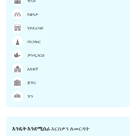
ቼናይ
ኮልካታ
ሃይደራባድ
ባንጋሎር
ቻንዲጋርህ
እድለኛ
ጃፑር
ፑን
እንዴት እንደሚሰራ
እርስዎን ለመርዳት