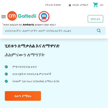
shopping_cart
የትራክ ትዕዛዝ
የአጋር መግቢያ
ጋሪ
menu
ስግን እን
*
ውስጥ በመፈለግ ላይ
Amharic
ቋንቋውን ከላይ ቀይር።
ሂደቱን ለማቃለል እና ለማዋሃድ
ሕክምናውን ለማግኘት
ምቹ የሆስፒታል ቆይታ
እንደ በጀትዎ የሆስፒታል ምርጫዎች
የሁሉም ጊዜ የጤና እንክብካቤ አማካሪ ድጋፍ
አሁን ያማክሩ