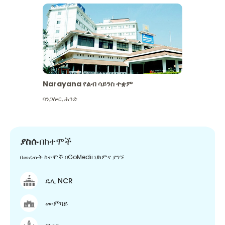
Narayana የልብ ሳይንስ ተቋም
ባንጋሎር
,
ሕንድ
ያስሱ
በከተሞች
በመረጡት ከተሞች በGoMedii ህክምና ያግኙ
ዴሊ NCR
ሙምባይ