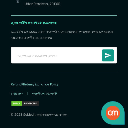
Uttar Pradesh, 201301
ለጋዜጣችን ደንበኝነት ይመዝገቡ
ለጤናችን እና ለአካል ብቃት ጥቆማችን ነፃ የደንበኝነት ምዝገባን ያግኙ እና ከቅርብ
ጊዜ አቅርቦቶቻችን ጋር ይከታተሉ
Refund/Return/Exchange Policy
የ ግል የሆነ
|
ውሎች እና ሁኔታዎች
© 2023 GoMedii. መብቱ በህግ የተጠበቀ ነው