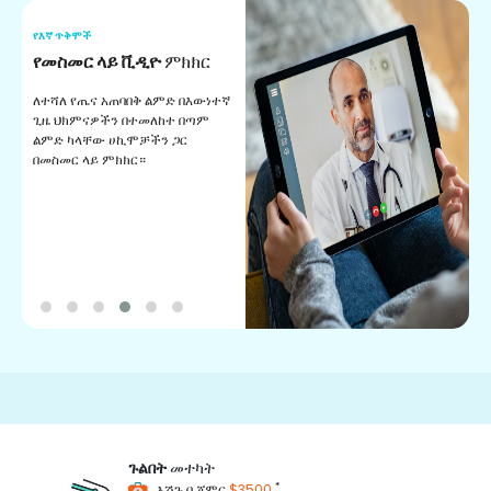
የእኛ ጥቅሞች
የ
የመስመር ላይ ቪዲዮ
ምክክር
ባ
ለተሻለ የጤና አጠባበቅ ልምድ በእውነተኛ
የ
ጊዜ ህክምናዎችን በተመለከተ በጣም
ለ
ልምድ ካላቸው ሀኪሞቻችን ጋር
የ
በመስመር ላይ ምክክር።
መ
0+
Happy Patients
100+
Hospitals & Clinics
ጉልበት
መተካት
*
እሽጉ በ ጀምር
$3500