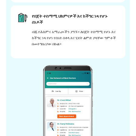
የበጀት ተስማሚ ህክምናዎች እና ከችግር ነጻ የሆኑ
ሰነዶች
ብጁ የሕክምና አማራጮችን ያግኙ። ለበጀት ተስማሚ የሆኑ እና
ከችግር ነጻ የሆነ የሰነድ ሰቀላ እና ሂደት ልምድ ያላቸው ግምቶች
በመተግበሪያው በኩል።