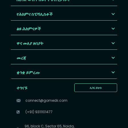
የሕክምና ስፔሻሊስቶች
ልዩ ሕክምናዎች
ዋና መለያ ጸባያት
መረጃ
ቋንቋ ይምረጡ
ተገናኙ
አጋር ይሁኑ
connect@gomedii.com
(+91) 9311101477
96, block C, Sector 65, Noida,