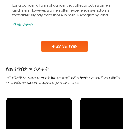
Lung cancer, a form of cancer that affects both women
and men. However, women often experience symptoms
that differ slightly from those in men. Recognizing and
understanding these unique signs can play a crucial role
ማንበብ ይቀጥሉ
in detecting the disease early, which significantly
increases the chances of successful treatment. In
females, lung cancer symptoms sometimes
Continue Reading
ተጨማሪ ያስሱ
የጤና ጥበቃ
ውይይቶች
ግምገማዎች እና አስፈላጊ ውይይት ከአገሪቱ በጣም ልምድ ካላቸው ዶክተሮች እና የህክምና
ባለሙያዎች ጋር ከታካሚ አስተያየቶች ጋር በመድረክ ላይ።