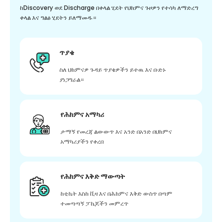
ከDiscovery ወደ Discharge በቀላል ሂደት የህክምና ጉዞዎን የተሳካ ለማድረግ
ቀላል እና ግልፅ ሂደትን ይለማመዱ።
ጥያቄ
ስለ ህክምናዎ ጉዳይ ጥያቄዎችን ይተዉ እና ቡድኑ
ያነጋግራል።
የሕክምና አማካሪ
ታማኝ የመረጃ ልውውጥ እና አንድ በአንድ በህክምና
አማካሪያችን የቀረበ
የሕክምና እቅድ ማውጣት
ከቲኬት እስከ ቪዛ እና በሕክምና እቅድ ውስጥ በጣም
ተመጣጣኝ ፓኬጆችን መምረጥ