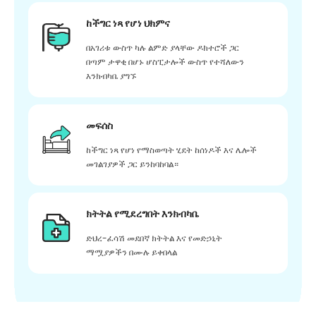
ከችግር ነጻ የሆነ ህክምና
በአገሪቱ ውስጥ ካሉ ልምድ ያላቸው ዶክተሮች ጋር
በጣም ታዋቂ በሆኑ ሆስፒታሎች ውስጥ የተሻለውን
እንክብካቤ ያግኙ
መፍሰስ
ከችግር ነጻ የሆነ የማስወጣት ሂደት ከሰነዶች እና ሌሎች
መገልገያዎች ጋር ይንከባከባል።
ክትትል የሚደረግበት እንክብካቤ
ድህረ-ፈሳሽ መደበኛ ክትትል እና የመድኃኒት
ማሟያዎችን በሙሉ ይቀበላል