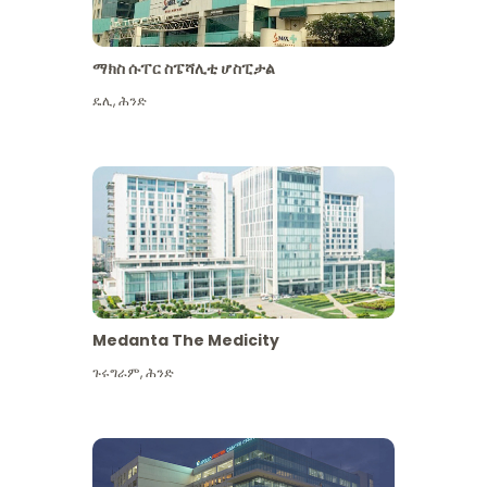
ማክስ ሱፐር ስፔሻሊቲ ሆስፒታል
ዴሊ
,
ሕንድ
Medanta The Medicity
ጉሩግራም
,
ሕንድ