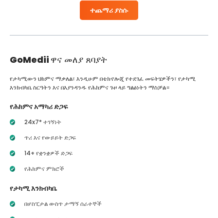
ተጨማሪ ያስሱ
GoMedii
ዋና መለያ ጸባያት
የታካሚውን ህክምና ማቃለል፣ እንዲሁም በቴክኖሎጂ የተደገፈ መፍትሄዎችን፣ የታካሚ
እንክብካቤ ስርዓትን እና በእያንዳንዱ የሕክምና ጉዞ ላይ ግልፅነትን ማስቻል።
የሕክምና አማካሪ ድጋፍ
24x7* ተገኝነት
ጥሪ እና የውይይት ድጋፍ
14+ የቋንቋዎች ድጋፍ
የሕክምና ምክሮች
የታካሚ እንክብካቤ
በሆስፒታል ውስጥ ታማኝ ሰራተኞች