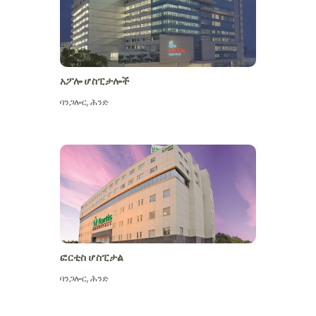
አፖሎ ሆስፒታሎች
ባንጋሎር
,
ሕንድ
ተጨማሪ ይመልከቱ
ፎርቲስ ሆስፒታል
ባንጋሎር
,
ሕንድ