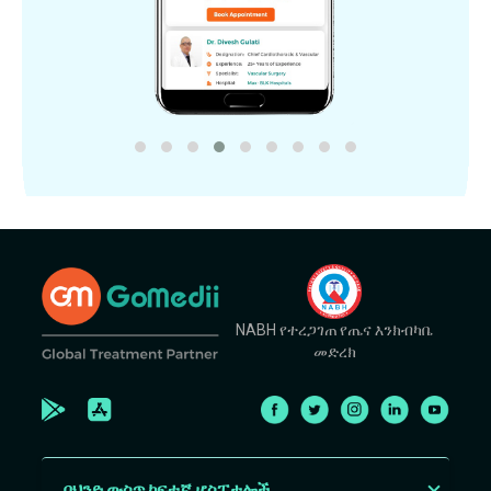
NABH የተረጋገጠ የጤና እንክብካቤ
መድረክ
በህንድ ውስጥ ከፍተኛ ሆስፒታሎች