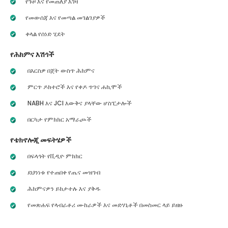
የጉዞ እና የመጠለያ እገዛ
የመውሰጃ እና የመጣል መገልገያዎች
ቀላል የሰነድ ሂደት
የሕክምና እሽጎች
በእርስዎ በጀት ውስጥ ሕክምና
ምርጥ ዶክተሮች እና የቀዶ ጥገና ሐኪሞች
NABH እና JCI እውቅና ያላቸው ሆስፒታሎች
በርካታ የምክክር አማራጮች
የቴክኖሎጂ መፍትሄዎች
በፍላጎት የቪዲዮ ምክክር
ደህንነቱ የተጠበቀ የጤና መዝገብ
ሕክምናዎን ይከታተሉ እና ያቅዱ
የመጽሐፍ የላብራቶሪ ሙከራዎች እና መድሃኒቶች በመስመር ላይ ይዘዙ