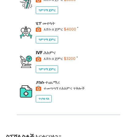
ግምገማ ጀምር
ሂፕ
መተካት
*
እሽጉ በ ጀምር
$4000
ግምገማ ጀምር
IVF
ሕክምና
*
እሽጉ በ ጀምር
$3200
ግምገማ ጀምር
ያስሱ
ተጨማሪ
ተመጣጣኝ የሕክምና ጥቅሎች
ጥያቄ ላክ
ስፔሻሊስቶች
እናቀርባለን።