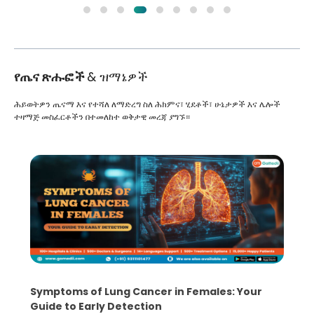
የጤና ጽሑፎች
& ዝማኔዎች
ሕይወትዎን ጤናማ እና የተሻለ ለማድረግ ስለ ሕክምና፣ ሂደቶች፣ ሁኔታዎች እና ሌሎች
ተዛማጅ መስፈርቶችን በተመለከተ ወቅታዊ መረጃ ያግኙ።
Symptoms of Lung Cancer in Females: Your
Guide to Early Detection