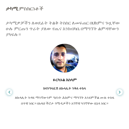
ታካሚ
ምስክርነቶች
ታካሚዎቻችን ለወደፊት ትልቅ ትስስር ለመፍጠር በህክምና ጉዟቸው
ሁሉ ምርጡን ጥራት ያለው የጤና እንክብካቤ በማግኘት ልምዳቸውን
ያካፍሉ።
ፉርካኑል እስላም
ከባንግላዴሽ ለኩላሊት ንቅለ ተከላ
ለኩላሊት ጉዳዬ ማንኛውንም ዓይነት ሕክምና ማግኘት እንደምችል ሙሉ ተስፋ
ሰጥቼ ነበር። በአላህ ችሮታ ጎሜዲዎችን አግኝቼ ካገኛቸው በኋላ ነበር።