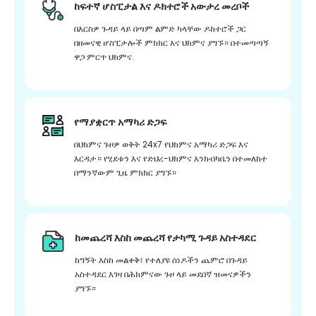
ከፍተኛ ሆስፒታል እና ዶክተሮች አውታረ መረቦች
በእርስዎ ጉዳይ ላይ በጣም ልምድ ካላቸው ዶክተሮች ጋር
በዘመናዊ ሆስፒታሎች ምክክር እና ህክምና ያግኙ። በተመጣጣኝ
ዋጋ ምርጥ ህክምና.
የማያቋርጥ አማካሪ ድጋፍ
በህክምና ጉዞዎ ወቅት 24x7 የህክምና አማካሪ ድጋፍ እና
እርዳታ። የሂደቱን እና የድህረ-ህክምና እንክብካቤን በተመለከተ
በማንኛውም ጊዜ ምክክር ያግኙ።
ከመጨረሻ እስከ መጨረሻ የታካሚ ጉዳይ አስተዳደር
ከግኝት እስከ መልቀቅ፣ የተለያዩ ሰነዶችን ጨምሮ በጉዳይ
አስተዳደር እገዛ በሕክምናው ጉዞ ላይ መደበኛ ዝመናዎችን
ያግኙ።