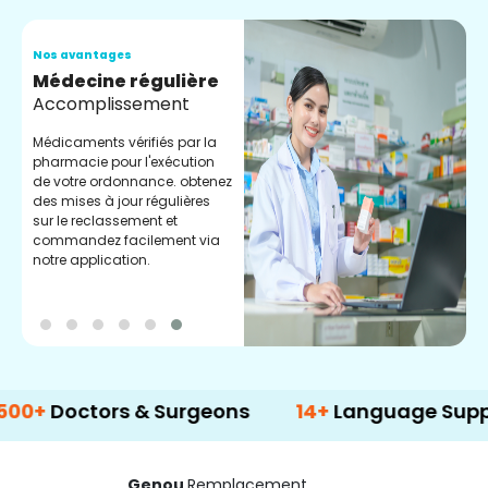
Nos avantages
N
Médecine régulière
S
Accomplissement
D
s
Médicaments vérifiés par la
g
pharmacie pour l'exécution
c
de votre ordonnance. obtenez
l
des mises à jour régulières
sur le reclassement et
commandez facilement via
notre application.
octors & Surgeons
14+
Language Support
Genou
Remplacement