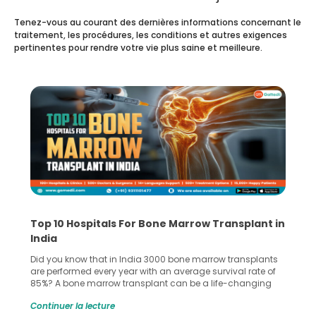
Tenez-vous au courant des dernières informations concernant le
traitement, les procédures, les conditions et autres exigences
pertinentes pour rendre votre vie plus saine et meilleure.
Recognizing Critical Symptoms of a Frontal
Lobe Brain Tumor Could Save Your Life
Did you know that the frontal lobe of your brain is the most
common site for tumor occurrence? The frontal lobe is a
key part of your brain and is responsible for various
important functions in your body. Any sort of damage or
Continuer la lecture
harm to it can lead to serious complications. However, with