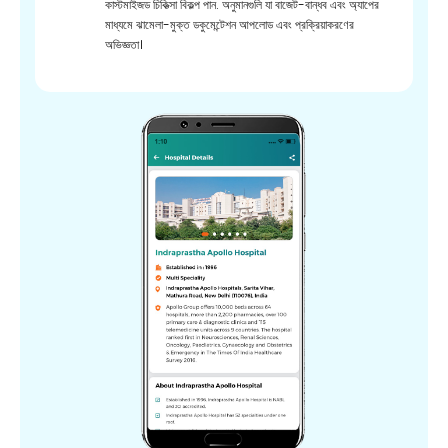
কাস্টমাইজড চিকিত্সা বিকল্প পান. অনুমানগুলি যা বাজেট-বান্ধব এবং অ্যাপের
মাধ্যমে ঝামেলা-মুক্ত ডকুমেন্টেশন আপলোড এবং প্রক্রিয়াকরণের
অভিজ্ঞতা।