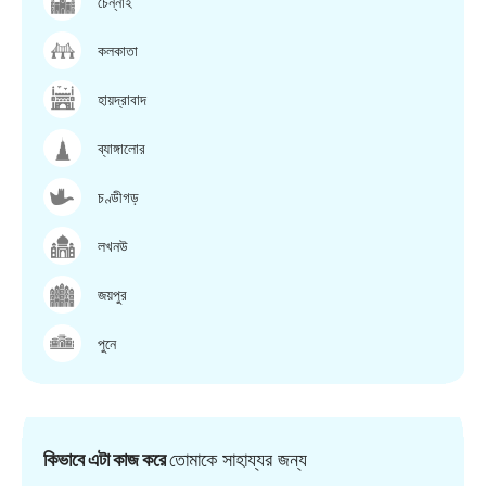
চেন্নাই
কলকাতা
হায়দ্রাবাদ
ব্যাঙ্গালোর
চণ্ডীগড়
লখনউ
জয়পুর
পুনে
কিভাবে এটা কাজ করে
তোমাকে সাহায্যর জন্য