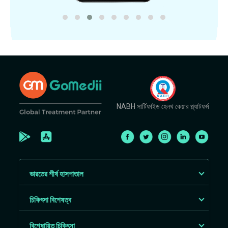
NABH সার্টিফাইড হেলথ কেয়ার প্ল্যাটফর্ম
ভারতের শীর্ষ হাসপাতাল
চিকিৎসা বিশেষত্ব
বিশেষায়িত চিকিৎসা