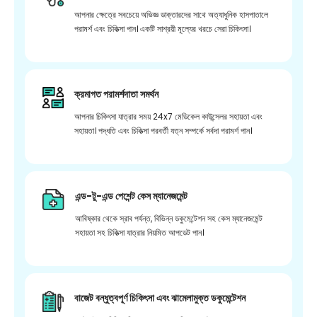
আপনার ক্ষেত্রে সবচেয়ে অভিজ্ঞ ডাক্তারদের সাথে অত্যাধুনিক হাসপাতালে
পরামর্শ এবং চিকিত্সা পান। একটি সাশ্রয়ী মূল্যের খরচে সেরা চিকিৎসা।
ক্রমাগত পরামর্শদাতা সমর্থন
আপনার চিকিৎসা যাত্রার সময় 24x7 মেডিকেল কাউন্সেলর সহায়তা এবং
সহায়তা। পদ্ধতি এবং চিকিত্সা পরবর্তী যত্ন সম্পর্কে সর্বদা পরামর্শ পান।
এন্ড-টু-এন্ড পেশেন্ট কেস ম্যানেজমেন্ট
আবিষ্কার থেকে স্রাব পর্যন্ত, বিভিন্ন ডকুমেন্টেশন সহ কেস ম্যানেজমেন্ট
সহায়তা সহ চিকিত্সা যাত্রার নিয়মিত আপডেট পান।
বাজেট বন্ধুত্বপূর্ণ চিকিৎসা এবং ঝামেলামুক্ত ডকুমেন্টেশন