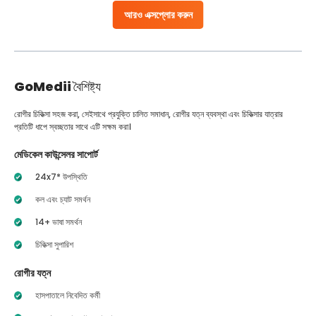
আরও এক্সপ্লোর করুন
GoMedii
বৈশিষ্ট্য
রোগীর চিকিত্সা সহজ করা, সেইসাথে প্রযুক্তি চালিত সমাধান, রোগীর যত্ন ব্যবস্থা এবং চিকিত্সার যাত্রার
প্রতিটি ধাপে স্বচ্ছতার সাথে এটি সক্ষম করা।
মেডিকেল কাউন্সেলর সাপোর্ট
24x7* উপস্থিতি
কল এবং চ্যাট সমর্থন
14+ ভাষা সমর্থন
চিকিত্সা সুপারিশ
রোগীর যত্ন
হাসপাতালে নিবেদিত কর্মী