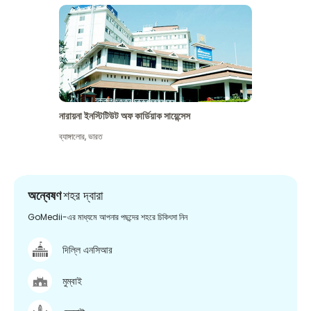
নারায়না ইনস্টিটিউট অফ কার্ডিয়াক সায়েন্সেস
ব্যাঙ্গালোর
,
ভারত
অন্বেষণ
শহর দ্বারা
GoMedii-এর মাধ্যমে আপনার পছন্দের শহরে চিকিৎসা নিন
দিল্লি এনসিআর
মুম্বাই