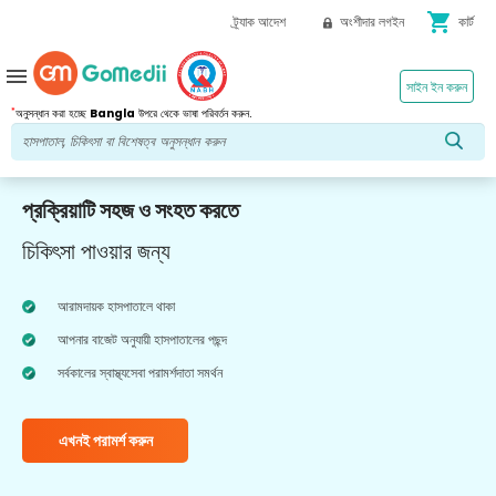
shopping_cart
ট্র্যাক আদেশ
অংশীদার লগইন
কার্ট
menu
সাইন ইন করুন
*
অনুসন্ধান করা হচ্ছে
Bangla
উপরে থেকে ভাষা পরিবর্তন করুন.
প্রক্রিয়াটি সহজ ও সংহত করতে
চিকিৎসা পাওয়ার জন্য
আরামদায়ক হাসপাতালে থাকা
আপনার বাজেট অনুযায়ী হাসপাতালের পছন্দ
সর্বকালের স্বাস্থ্যসেবা পরামর্শদাতা সমর্থন
এখনই পরামর্শ করুন