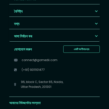
বৈশিষ্ট্য
তথ্য
ভাষা নির্বাচন কর
যোগাযোগ করুন
একটি অংশীদার হয়ে
connect@gomedii.com
(+91) 9311101477
96, block C, Sector 65, Noida,
Uttar Pradesh, 201301
আমাদের নিউজলেটার সদস্যতা