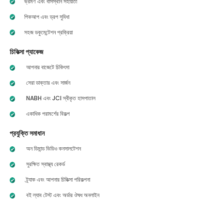
ভ্রমণ এবং বাসস্থান সহায়তা
পিকআপ এবং ড্রপ সুবিধা
সহজ ডকুমেন্টেশন প্রক্রিয়া
চিকিত্সা প্যাকেজ
আপনার বাজেটে চিকিৎসা
সেরা ডাক্তার এবং সার্জন
NABH এবং JCI স্বীকৃত হাসপাতাল
একাধিক পরামর্শের বিকল্প
প্রযুক্তি সমাধান
অন ডিমান্ড ভিডিও কনসালটেশন
সুরক্ষিত স্বাস্থ্য রেকর্ড
ট্র্যাক এবং আপনার চিকিত্সা পরিকল্পনা
বই ল্যাব টেস্ট এবং অর্ডার ঔষধ অনলাইন