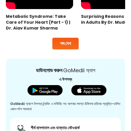
Metabolic Syndrome: Take
Surprising Reasons fo
Care of Your Heart (Part - 1) |
in Adults By Dr. Mudas
Dr. Ajay Kumar Sharma
সব দেখ
ডাউনলোড করুন
GoMedii অ্যাপ
এ উপলব্ধ
GoMedii অ্যাপে উপলব্ধ ট্র্যাকিং ও মনিটরিং সহ আপনার সমস্ত চিকিৎসা চাহিদার প্রযুক্তি-চালিত
ওয়ান-স্টপ সমাধান।
শীর্ষ হাসপাতাল এবং ডাক্তার নেটওয়ার্ক