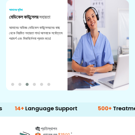
আমাদের সুবিধা
আম
মেডিকেল কাউন্সেলর
সহায়তা
অ
আমাদের অভিজ্ঞ মেডিকেল কাউন্সেলরদের কাছ
ভা
থেকে নিয়মিত সহায়তা পান। আপনাকে সর্বোত্তম
চি
পরামর্শ এবং দিকনির্দেশনা প্রদান করে।
ডা
4+
Language Support
500+
Treatment Opt
হাঁটু
প্রতিস্থাপন
*
প্যাকেজ শুরু
$3500