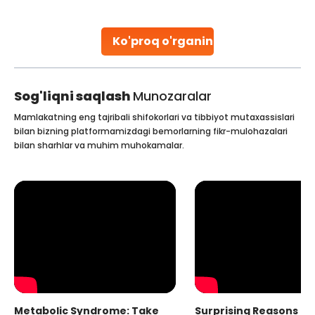
parenthood. Skilled technicians collect sperm using
specialized procedures to ensure optimal quality. Once
collected, they process the
Ko'proq o'rganing
Continue Reading
Sog'liqni saqlash
Munozaralar
Mamlakatning eng tajribali shifokorlari va tibbiyot mutaxassislari
bilan bizning platformamizdagi bemorlarning fikr-mulohazalari
bilan sharhlar va muhim muhokamalar.
Metabolic Syndrome: Take
Surprising Reasons fo