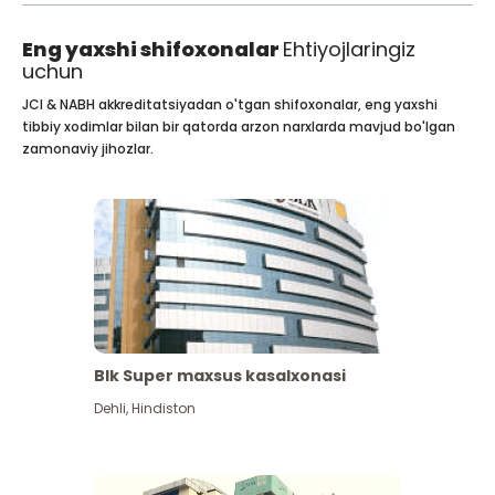
Eng yaxshi shifoxonalar
Ehtiyojlaringiz
uchun
JCI & NABH akkreditatsiyadan o'tgan shifoxonalar, eng yaxshi
tibbiy xodimlar bilan bir qatorda arzon narxlarda mavjud bo'lgan
zamonaviy jihozlar.
Blk Super maxsus kasalxonasi
Dehli
,
Hindiston