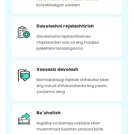
ko'rsatiladigan yordam
Davolashni rejalashtirish
Davolanishni rejalashtirishda
chiptalardan viza va eng maqbul
paketlarni tanlashgacha
Xassasiz davolash
Mamlakatdagi tajribali shifokorlar bilan
eng nufuzli shifoxonalarda eng yaxshi
yordamni oling
Bo'shatish
Hujjatlar va boshqa vositalar bilan
muammosiz tushirish jarayoni ko'rib