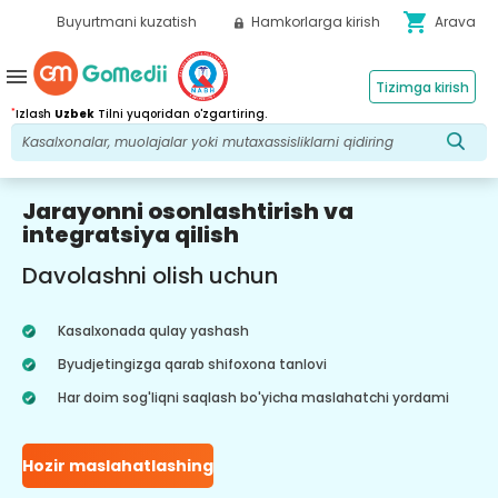
shopping_cart
Buyurtmani kuzatish
Hamkorlarga kirish
Arava
menu
Tizimga kirish
*
Izlash
Uzbek
Tilni yuqoridan o'zgartiring.
Jarayonni osonlashtirish va
integratsiya qilish
Davolashni olish uchun
Kasalxonada qulay yashash
Byudjetingizga qarab shifoxona tanlovi
Har doim sog'liqni saqlash bo'yicha maslahatchi yordami
Hozir maslahatlashing