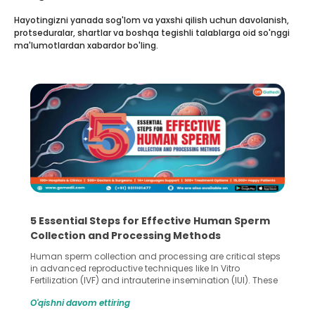
Hayotingizni yanada sog'lom va yaxshi qilish uchun davolanish,
protseduralar, shartlar va boshqa tegishli talablarga oid so'nggi
ma'lumotlardan xabardor bo'ling.
5 Essential Steps for Effective Human Sperm
Collection and Processing Methods
Human sperm collection and processing are critical steps
in advanced reproductive techniques like In Vitro
Fertilization (IVF) and intrauterine insemination (IUI). These
methods enable medical professionals to tackle fertility
O'qishni davom ettiring
challenges and help couples achieve their dream of