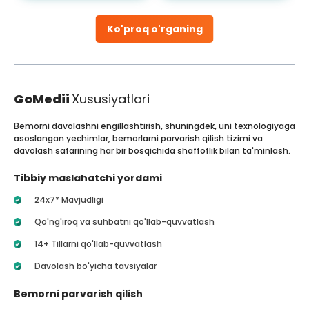
Ko'proq o'rganing
GoMedii
Xususiyatlari
Bemorni davolashni engillashtirish, shuningdek, uni texnologiyaga
asoslangan yechimlar, bemorlarni parvarish qilish tizimi va
davolash safarining har bir bosqichida shaffoflik bilan ta'minlash.
Tibbiy maslahatchi yordami
24x7* Mavjudligi
Qo'ng'iroq va suhbatni qo'llab-quvvatlash
14+ Tillarni qo'llab-quvvatlash
Davolash bo'yicha tavsiyalar
Bemorni parvarish qilish