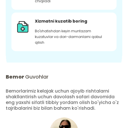
chiqiladi
Xizmatni kuzatib boring
Bo'shatishdan keyin muntazam
kuzatuvlar va dori-darmonlarni qabul
qilish
Bemor
Guvohlar
Bemorlarimiz kelajak uchun ajoyib rishtalarni
shakllantirish uchun davolash safari davomida
eng yaxshi sifatli tibbiy yordam olish bo'yicha o'z
tajribalarini biz bilan baham ko'rishadi.