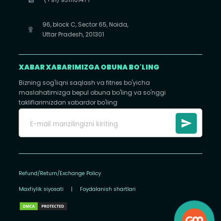
96, block C, Sector 65, Noida,
Uttar Pradesh, 201301
XABAR XABARIMIZGA OBUNA BO'LING
Bizning sog'liqni saqlash va fitnes bo'yicha
maslahatimizga bepul obuna bo'ling va so'nggi
takliflarimizdan xabardor bo'ling
Refund/Return/Exchange Policy
Maxfiylik siyosati
|
Foydalanish shartlari