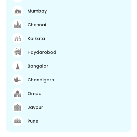
Mumbay
Chennai
Kolkata
Haydarobod
Bangalor
Chandigarh
Omad
Jaypur
Pune