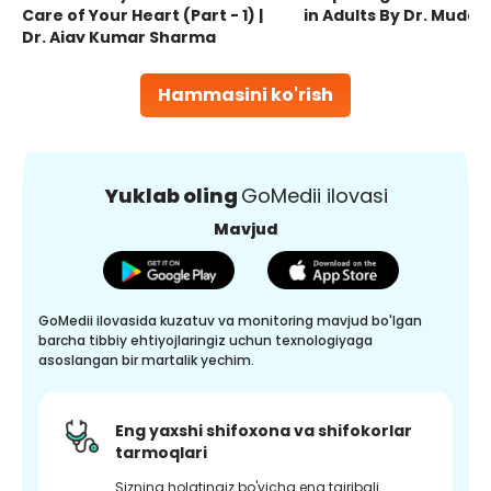
Care of Your Heart (Part - 1) |
in Adults By Dr. Mudas
Dr. Ajay Kumar Sharma
Hammasini ko'rish
Yuklab oling
GoMedii ilovasi
Mavjud
GoMedii ilovasida kuzatuv va monitoring mavjud bo'lgan
barcha tibbiy ehtiyojlaringiz uchun texnologiyaga
asoslangan bir martalik yechim.
Eng yaxshi shifoxona va shifokorlar
tarmoqlari
Sizning holatingiz bo'yicha eng tajribali