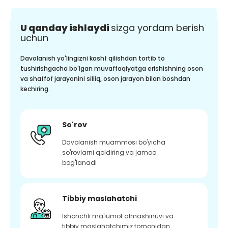
U qanday ishlaydi
sizga yordam berish
uchun
Davolanish yo'lingizni kashf qilishdan tortib to
tushirishgacha bo'lgan muvaffaqiyatga erishishning oson
va shaffof jarayonini silliq, oson jarayon bilan boshdan
kechiring.
So'rov
Davolanish muammosi bo'yicha
so'rovlarni qoldiring va jamoa
bog'lanadi
Tibbiy maslahatchi
Ishonchli ma'lumot almashinuvi va
tibbiy maslahatchimiz tomonidan