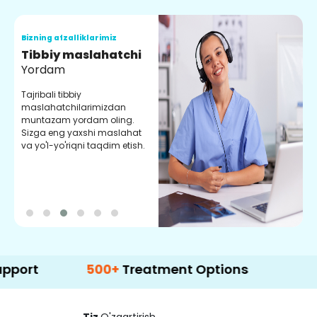
Bizning afzalliklarimiz
B
Tibbiy maslahatchi
O
Yordam
M
Tajribali tibbiy
S
maslahatchilarimizdan
y
muntazam yordam oling.
r
Sizga eng yaxshi maslahat
e
va yo'l-yo'riqni taqdim etish.
b
500+
Treatment Options