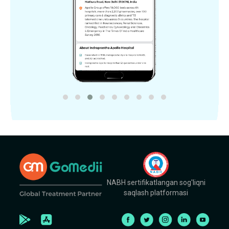
NABH sertifikatlangan sog'liqni
saqlash platformasi