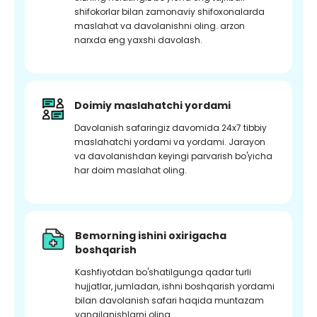
shifokorlar bilan zamonaviy shifoxonalarda
maslahat va davolanishni oling. arzon
narxda eng yaxshi davolash.
Doimiy maslahatchi yordami
Davolanish safaringiz davomida 24x7 tibbiy
maslahatchi yordami va yordami. Jarayon
va davolanishdan keyingi parvarish bo'yicha
har doim maslahat oling.
Bemorning ishini oxirigacha
boshqarish
Kashfiyotdan bo'shatilgunga qadar turli
hujjatlar, jumladan, ishni boshqarish yordami
bilan davolanish safari haqida muntazam
yangilanishlarni oling.