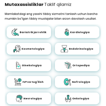
Mutaxassisliklar
Taklif qilamiz
Mamlakatdagi eng yaxshi tibbiy xizmatni tanlash uchun barcha
mumkin bo'lgan tibbiy muolajalar bilan arzon davolash usullari.
Bariatrik jarrohlik
Kardiologiya
Kosmetologiya
Endokrinologiya
Ginekologiya
Ortopediya
IVF va tug'ilish
Nefrologiya
Nevrologiya
Onkologiya