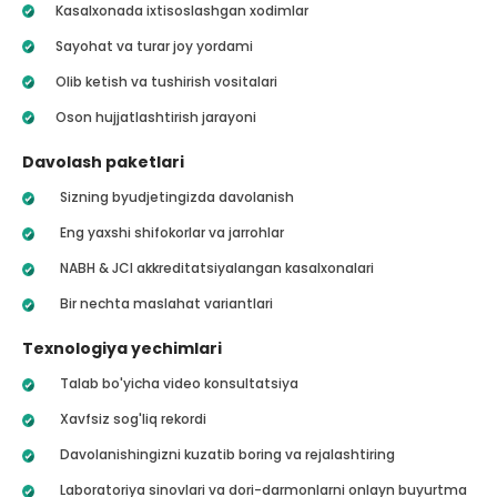
Kasalxonada ixtisoslashgan xodimlar
Sayohat va turar joy yordami
Olib ketish va tushirish vositalari
Oson hujjatlashtirish jarayoni
Davolash paketlari
Sizning byudjetingizda davolanish
Eng yaxshi shifokorlar va jarrohlar
NABH & JCI akkreditatsiyalangan kasalxonalari
Bir nechta maslahat variantlari
Texnologiya yechimlari
Talab bo'yicha video konsultatsiya
Xavfsiz sog'liq rekordi
Davolanishingizni kuzatib boring va rejalashtiring
Laboratoriya sinovlari va dori-darmonlarni onlayn buyurtma