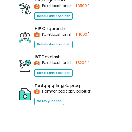
Tiz
O'zgartirish
*
Paket boshlanishi:
$3500
Baholashni boshlash
HIP
O'zgartirish
*
Paket boshlanishi:
$4000
Baholashni boshlash
IVF
Davolash
*
Paket boshlanishi:
$3200
Baholashni boshlash
Tadqiq qiling
Ko'proq
Hamyonbop tibbiy paketlar
So'rov yuborish