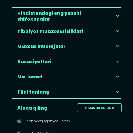
Hindistondagi eng yaxshi
shifoxonalar
Tibbiyot mutaxassisliklari
Maxsus muolajalar
Xususiyatlari
Ma `lumot
Tilni tanlang
Aloqa qiling
HAMKOR BO'LING
connect@gomedii.com
(+91) 9311101477