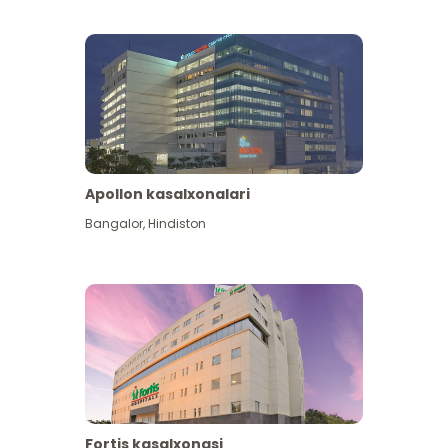
Apollon kasalxonalari
Koʻproq koʻrish
Bangalor
,
Hindiston
Fortis kasalxonasi