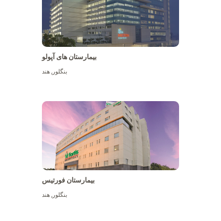
بیمارستان های آپولو
بنگلور
,
هند
بیشتر ببینید
بیمارستان فورتیس
بنگلور
,
هند