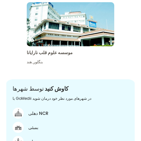
موسسه علوم قلب نارایانا
بنگلور
,
هند
کاوش کنید
توسط شهرها
با GoMedii در شهرهای مورد نظر خود درمان شوید
دهلی NCR
بمبئی