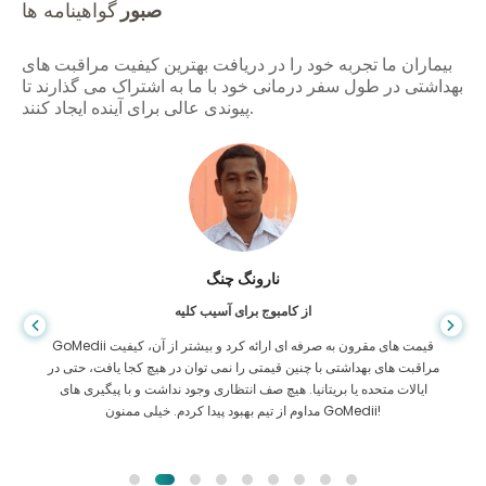
صبور
گواهینامه ها
بیماران ما تجربه خود را در دریافت بهترین کیفیت مراقبت های
بهداشتی در طول سفر درمانی خود با ما به اشتراک می گذارند تا
پیوندی عالی برای آینده ایجاد کنند.
شاندا داس
از بنگلادش برای گوارش
من از پسرم و تیم درخشان GoMedii که در سفر من از بنگلادش به هند برای
درمان به من کمک کردند تشکر کرده ام. ما در انتخاب GoMedii انتخاب
درستی کردیم. آنها حتی پس از درمان پیوند خوبی با ما حفظ می کنند