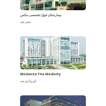
بیمارستان فوق تخصصی مکس
دهلی
,
هند
Medanta The Medicity
گوروگرام
,
هند