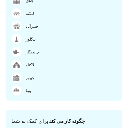
چنای
کلکته
حیدرآباد
بنگلور
چاندیگار
لاکناو
جیپور
پونا
چگونه کار می کند
برای کمک به شما