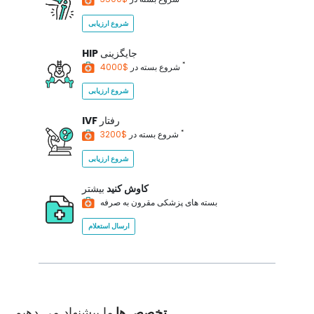
شروع ارزیابی
جایگزینی
HIP
*
$4000
شروع بسته در
شروع ارزیابی
رفتار
IVF
*
$3200
شروع بسته در
شروع ارزیابی
کاوش کنید
بیشتر
بسته های پزشکی مقرون به صرفه
ارسال استعلام
تخصص ها
ما پیشنهاد می دهیم