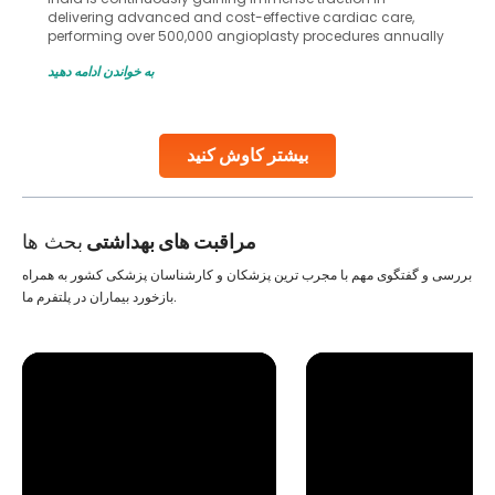
delivering advanced and cost-effective cardiac care,
performing over 500,000 angioplasty procedures annually
with a success rate exceeding 90%. Patients across the
به خواندن ادامه دهید
globe are searching for treatments like angioplasty and
stent placement in Indian hospitals, owing to the
combination of high-quality care and affordability.
Studies, such as one published
بیشتر کاوش کنید
Continue Reading
مراقبت های بهداشتی
بحث ها
بررسی و گفتگوی مهم با مجرب ترین پزشکان و کارشناسان پزشکی کشور به همراه
بازخورد بیماران در پلتفرم ما.