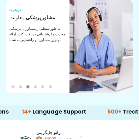
ما
مزایای ما
ا
مشاور پزشکی
معاونت
ن
به طور منظم از مشاوران پزشکی
ان
مجرب ما پشتیبانی دریافت کنید. ارائه
ی
بهترین مشاوره و راهنمایی به شما.
14+
Language Support
500+
Treatment Op
زانو
جایگزینی
*
$3500
شروع بسته در