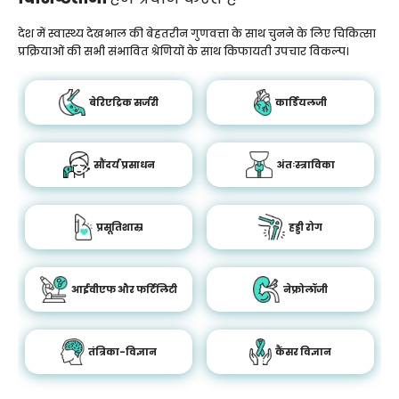
देश में स्वास्थ्य देखभाल की बेहतरीन गुणवत्ता के साथ चुनने के लिए चिकित्सा
प्रक्रियाओं की सभी संभावित श्रेणियों के साथ किफायती उपचार विकल्प।
बेरिएट्रिक सर्जरी
कार्डियलजी
सौंदर्य प्रसाधन
अंतःस्त्राविका
प्रसूतिशास्र
हड्डी रोग
आईवीएफ और फर्टिलिटी
नेफ्रोलॉजी
तंत्रिका-विज्ञान
कैंसर विज्ञान