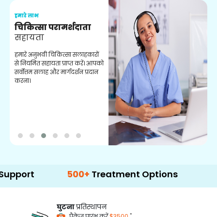
हमारे लाभ
ह
चिकित्सा परामर्शदाता
सहायता
व
हमारे अनुभवी चिकित्सा सलाहकारों
ब
से नियमित सहायता प्राप्त करें। आपको
व
सर्वोत्तम सलाह और मार्गदर्शन प्रदान
ह
करना।
ऑ
t
500+
Treatment Options
घुटना
प्रतिस्थापन
*
पैकेज प्रारंभ करें
$3500