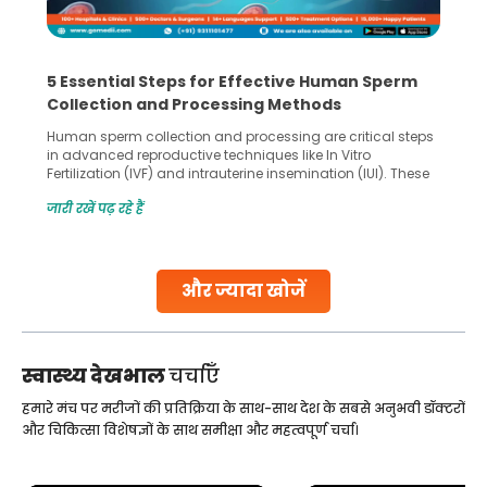
5 Essential Steps for Effective Human Sperm
Collection and Processing Methods
Human sperm collection and processing are critical steps
in advanced reproductive techniques like In Vitro
Fertilization (IVF) and intrauterine insemination (IUI). These
methods enable medical professionals to tackle fertility
जारी रखें पढ़ रहे हैं
challenges and help couples achieve their dream of
parenthood. Skilled technicians collect sperm using
specialized procedures to ensure optimal quality. Once
collected, they process the
और ज्यादा खोजें
Continue Reading
स्वास्थ्य देखभाल
चर्चाएँ
हमारे मंच पर मरीजों की प्रतिक्रिया के साथ-साथ देश के सबसे अनुभवी डॉक्टरों
और चिकित्सा विशेषज्ञों के साथ समीक्षा और महत्वपूर्ण चर्चा।