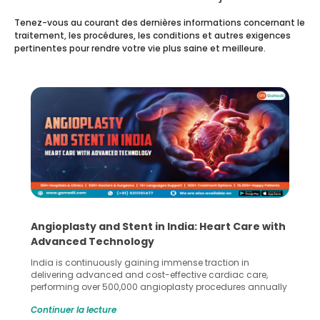
Tenez-vous au courant des dernières informations concernant le
traitement, les procédures, les conditions et autres exigences
pertinentes pour rendre votre vie plus saine et meilleure.
Angioplasty and Stent in India: Heart Care with
Advanced Technology
India is continuously gaining immense traction in
delivering advanced and cost-effective cardiac care,
performing over 500,000 angioplasty procedures annually
with a success rate exceeding 90%. Patients across the
Continuer la lecture
globe are searching for treatments like angioplasty and