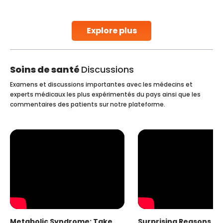
stent placement in Indian hospitals, owing to the
combination of high-quality care and affordability.
Studies, such as one published
Explore plus
Continue Reading
Soins de santé
Discussions
Examens et discussions importantes avec les médecins et
experts médicaux les plus expérimentés du pays ainsi que les
commentaires des patients sur notre plateforme.
Metabolic Syndrome: Take
Surprising Reasons fo