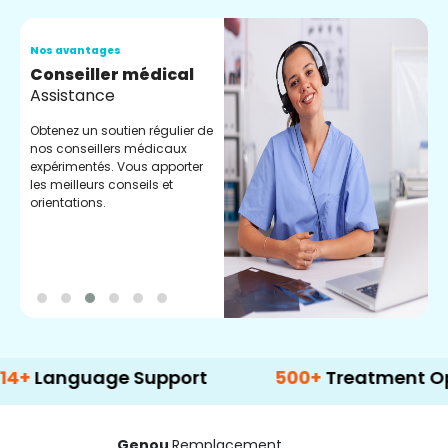
Nos avantages
N
Conseiller médical
V
Assistance
C
Obtenez un soutien régulier de
C
nos conseillers médicaux
n
expérimentés. Vous apporter
e
les meilleurs conseils et
t
orientations.
p
d
guage Support
500+
Treatment Options
Genou
Remplacement