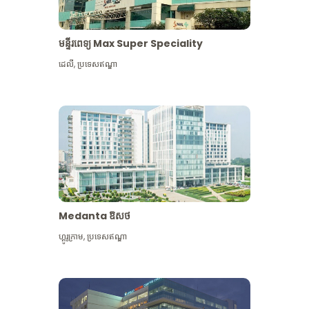
មន្ទីរពេទ្យ Max Super Speciality
ដេលី
,
ប្រទេសឥណ្ឌា
Medanta ឱសថ
ហ្គូរូក្រាម
,
ប្រទេសឥណ្ឌា