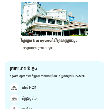
វិទ្យាស្ថាន Narayana នៃវិទ្យាសាស្រ្តបេះដូង
Bangalore
,
ប្រទេសឥណ្ឌា
រុករក
ដោយទីក្រុង
ទទួលការព្យាបាលនៅទីក្រុងនានាតាមជម្រើសរបស់អ្នកជាមួយ GoMedii
ដេលី NCR
ទីក្រុងបុមបៃ