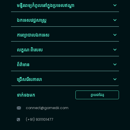
មន្ទីរពេទ្យកំពូលនៅក្នុងប្រទេសឥណ្ឌា
ឯកទេសវេជ្ជសាស្ត្រ
ការព្យាបាលឯកទេស
លក្ខណៈពិសេស
ព័ត៌មាន
ជ្រើសរើស​ភាសា
ទាក់ទងមក
ក្លាយជាដៃគូ
connect@gomedii.com
(+91) 9311101477