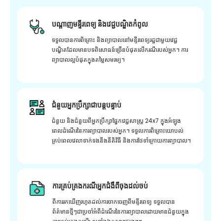
បណ្តាញមន្ទីរពេទ្យ និងវេជ្ជបណ្ឌិតកំពូល
ទទួលបានការពិគ្រោះ និងព្យាបាលនៅមន្ទីរពេទ្យរដ្ឋជាមួយវេជ្ជ
បណ្ឌិតដែលមានបទពិសោធន៍ច្រើនបំផុតលើករណីរបស់អ្នក។ ការ
ព្យាបាលល្អបំផុតក្នុងតម្លៃសមរម្យ។
ជំនួយអ្នកប្រឹក្សាជាបន្តបន្ទាប់
ជំនួយ និងជំនួយពីអ្នកប្រឹក្សាផ្នែកវេជ្ជសាស្រ្ត 24x7 ក្នុងអំឡុង
ពេលដំណើរនៃការព្យាបាលរបស់អ្នក។ ទទួលការពិគ្រោះយោបល់
គ្រប់ពេលវេលាទាក់ទងនឹងនីតិវិធី និងការថែទាំក្រោយការព្យាបាល។
ការគ្រប់គ្រងករណីអ្នកជំងឺពីចុងដល់ចប់
ពីការរកឃើញរហូតដល់ការចាកចេញពីមន្ទីរពេទ្យ ទទួលបាន
ព័ត៌មានថ្មីៗជាប្រចាំអំពីដំណើរនៃការព្យាបាលដោយមានជំនួយក្នុង