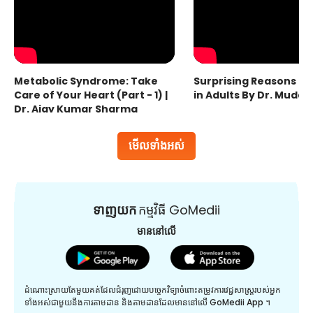
Metabolic Syndrome: Take
Surprising Reasons fo
Care of Your Heart (Part - 1) |
in Adults By Dr. Mudas
Dr. Ajay Kumar Sharma
មើលទាំងអស់
ទាញយក
កម្មវិធី GoMedii
មាននៅលើ
ដំណោះស្រាយតែមួយគត់ដែលជំរុញដោយបច្ចេកវិទ្យាចំពោះតម្រូវការវេជ្ជសាស្រ្តរបស់អ្នក
ទាំងអស់ជាមួយនឹងការតាមដាន និងតាមដានដែលមាននៅលើ GoMedii App ។