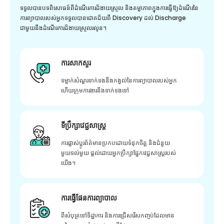
ទទួលបានបទពិសោធន៍ពីដំណើរការដ៏ងាយស្រួល និងតម្លាភាពក្នុងការធ្វើឱ្យដំណើរនៃ
ការព្យាបាលរបស់អ្នកទទួលបានជោគជ័យពី Discovery ដល់ Discharge
ជាមួយនឹងដំណើរការដ៏ងាយស្រួលរលូន។
ការសាកសួរ
ទម្លាក់សំណួរទាក់ទងនឹងកង្វល់នៃការព្យាបាលរបស់អ្នក
ហើយក្រុមការងារនឹងទាក់ទងទៅ
ទីប្រឹក្សាវេជ្ជសាស្ត្រ
ការផ្លាស់ប្តូរព័ត៌មានប្រកបដោយទំនុកចិត្ត និងជំនួយ
មួយទល់មួយ ផ្តល់ដោយអ្នកប្រឹក្សាផ្នែកវេជ្ជសាស្រ្តរបស់
យើង។
ការធ្វើផែនការព្យាបាល
ពីសំបុត្រទៅទិដ្ឋាការ និងការជ្រើសរើសកញ្ចប់ដែលមាន