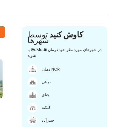
کاوش کنید
توسط
شهرها
با GoMedii در شهرهای مورد نظر خود درمان
شوید
دهلی NCR
بمبئی
چنای
کلکته
حیدرآباد