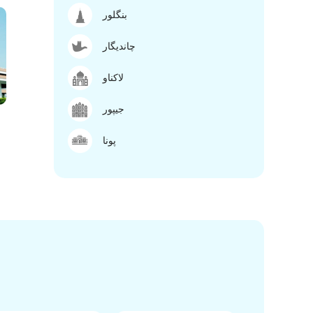
بنگلور
چاندیگار
لاکناو
جیپور
پونا