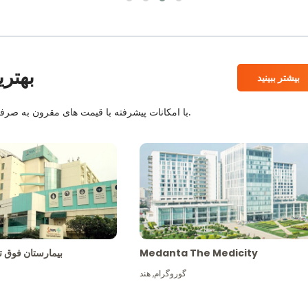
بهتری
بیشتر ببینید
بیمارستان های معتبر JCI و NABH با امکانات پیشرفته با قیمت های مقرون به صرفه همراه با بهترین کادر پزشکی.
Medanta The Medicity
بیمارستان فو
گوروگرام
,
هند