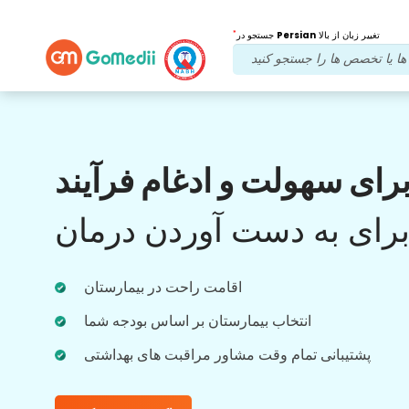
*
تغییر زبان از بالا
Persian
جستجو در
مزایای ما
رای سهولت و ادغام فرآیند
بعد از درمان
پیگیری
مراقبت
رای به دست آوردن درمان
با تیم ما که همیشه به مشکلات شما رسیدگی می
کند، پشتیبانی پزشکی و بیمار را 24x7 دریافت
اقامت راحت در بیمارستان
کنید. به روز رسانی منظم در مورد نیازهای درمانی
شما.
انتخاب بیمارستان بر اساس بودجه شما
پشتیبانی تمام وقت مشاور مراقبت های بهداشتی