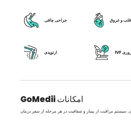
لب و عروق
جراحی چاقی
 باروری
ارتوپدی
امکانات
GoMedii