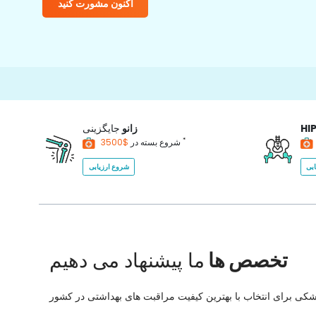
اکنون مشورت کنید
HI
زانو
جایگزینی
*
$3500
شروع بسته در
بی
شروع ارزیابی
تخصص ها
ما پیشنهاد می دهیم