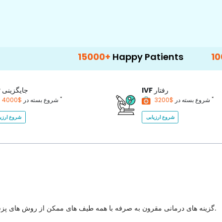
15000+
Happy Patients
100+
Hospital
رفتار
IVF
جایگزینی
P
*
*
$3200
شروع بسته در
$4000
شروع بسته در
شروع ارزیابی
شروع ارزیا
گزینه های درمانی مقرون به صرفه با همه طیف های ممکن از روش های پزشکی برای انتخاب با بهترین کیفیت مراقبت های بهداشتی در کشور.