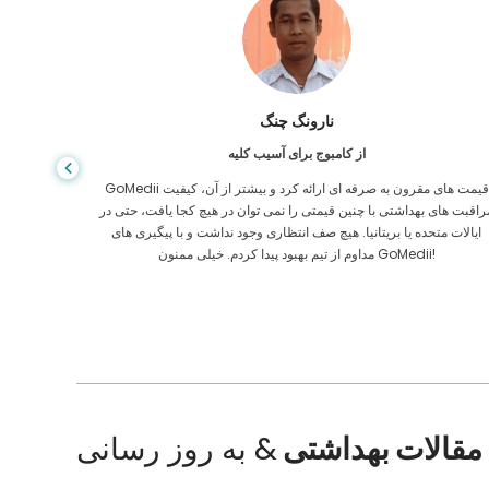
شاندا داس
از بنگلادش برای گوارش
من از پسرم و تیم درخشان GoMedii که در سفر من از بنگلادش به هند
برای درمان به من کمک کردند تشکر کرده ام. ما در انتخاب GoMedii
مراقبت های
نتخاب درستی کردیم. آنها حتی پس از درمان پیوند خوبی با ما حفظ می کنند
ایالات م
مقالات بهداشتی
& به روز رسانی