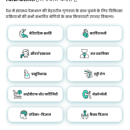
देश में स्वास्थ्य देखभाल की बेहतरीन गुणवत्ता के साथ चुनने के लिए चिकित्सा
प्रक्रियाओं की सभी संभावित श्रेणियों के साथ किफायती उपचार विकल्प।
बेरिएट्रिक सर्जरी
कार्डियलजी
सौंदर्य प्रसाधन
अंतःस्त्राविका
प्रसूतिशास्र
हड्डी रोग
आईवीएफ और फर्टिलिटी
नेफ्रोलॉजी
तंत्रिका-विज्ञान
कैंसर विज्ञान