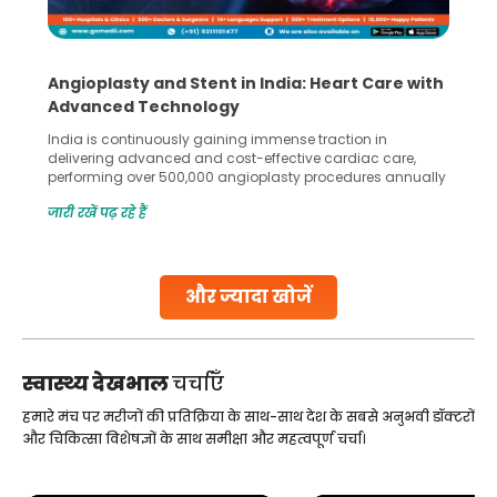
Angioplasty and Stent in India: Heart Care with
Advanced Technology
India is continuously gaining immense traction in
delivering advanced and cost-effective cardiac care,
performing over 500,000 angioplasty procedures annually
with a success rate exceeding 90%. Patients across the
जारी रखें पढ़ रहे हैं
globe are searching for treatments like angioplasty and
stent placement in Indian hospitals, owing to the
combination of high-quality care and affordability.
Studies, such as one published
और ज्यादा खोजें
Continue Reading
स्वास्थ्य देखभाल
चर्चाएँ
हमारे मंच पर मरीजों की प्रतिक्रिया के साथ-साथ देश के सबसे अनुभवी डॉक्टरों
और चिकित्सा विशेषज्ञों के साथ समीक्षा और महत्वपूर्ण चर्चा।