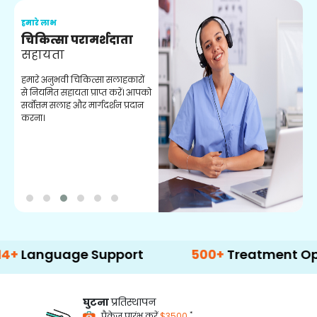
हमारे लाभ
ह
चिकित्सा परामर्शदाता
सहायता
व
हमारे अनुभवी चिकित्सा सलाहकारों
ब
से नियमित सहायता प्राप्त करें। आपको
व
सर्वोत्तम सलाह और मार्गदर्शन प्रदान
ह
करना।
ऑ
guage Support
500+
Treatment Options
घुटना
प्रतिस्थापन
*
पैकेज प्रारंभ करें
$3500