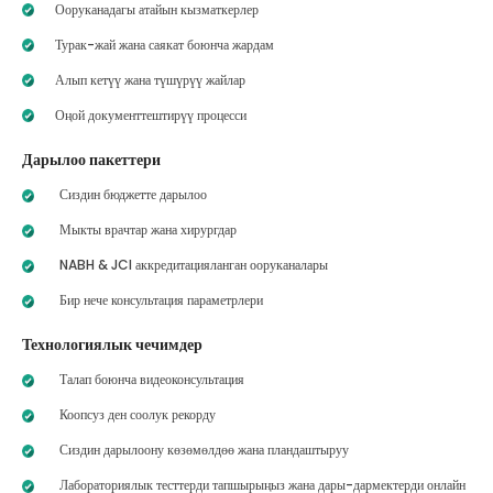
Ооруканадагы атайын кызматкерлер
Турак-жай жана саякат боюнча жардам
Алып кетүү жана түшүрүү жайлар
Оңой документтештирүү процесси
Дарылоо пакеттери
Сиздин бюджетте дарылоо
Мыкты врачтар жана хирургдар
NABH & JCI аккредитацияланган ооруканалары
Бир нече консультация параметрлери
Технологиялык чечимдер
Талап боюнча видеоконсультация
Коопсуз ден соолук рекорду
Сиздин дарылоону көзөмөлдөө жана пландаштыруу
Лабораториялык тесттерди тапшырыңыз жана дары-дармектерди онлайн