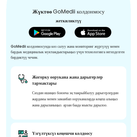
Жүктөө
GoMedii колдонмосу
жеткиликтүү
GoMedii колдонмосунда көз салуу жана мониторинг жүргүзүү менен
бардык медициналык муктаждыктарыңыз үчүн технологияга негизделген
бирдиктүү чечим.
Жогорку оорукана жана дарыгерлер
тармактары
Сиздин ишиңиз боюнча эң тажрыйбалуу дарыгерлердин
жардамы менен заманбап ооруканаларда кеңеш алыңыз
жана дарыланыңыз. арзан баада мыкты дарылоо.
Үзгүлтүксүз кеңешчи колдоосу