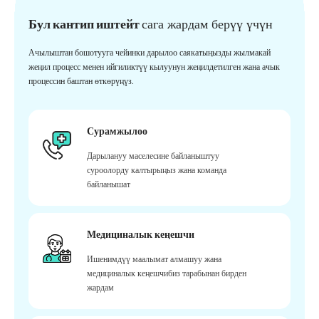
Бул кантип иштейт
сага жардам берүү үчүн
Ачылыштан бошотууга чейинки дарылоо саякатыңызды жылмакай
жеңил процесс менен ийгиликтүү кылуунун жеңилдетилген жана ачык
процессин баштан өткөрүңүз.
Сурамжылоо
Дарылануу маселесине байланыштуу
суроолорду калтырыңыз жана команда
байланышат
Медициналык кеңешчи
Ишенимдүү маалымат алмашуу жана
медициналык кеңешчибиз тарабынан бирден
жардам