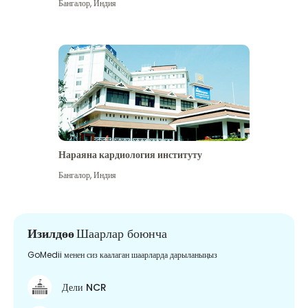
Бангалор
,
Индия
Нараяна кардиология институту
Бангалор
,
Индия
Изилдөө
Шаарлар боюнча
GoMedii менен сиз каалаган шаарларда дарыланыңыз
Дели NCR