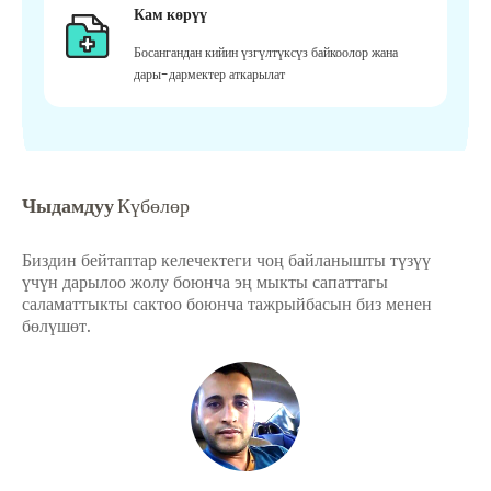
Кам көрүү
Босангандан кийин үзгүлтүксүз байкоолор жана
дары-дармектер аткарылат
Чыдамдуу
Күбөлөр
Биздин бейтаптар келечектеги чоң байланышты түзүү
үчүн дарылоо жолу боюнча эң мыкты сапаттагы
саламаттыкты сактоо боюнча тажрыйбасын биз менен
бөлүшөт.