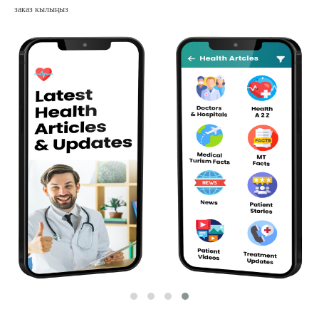
заказ кылыңыз