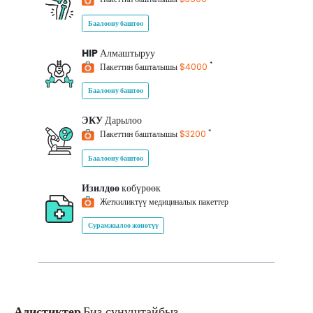
Баалоону баштоо
HIP
Алмаштыруу
*
Пакеттин башталышы
$4000
Баалоону баштоо
ЭКУ
Дарылоо
*
Пакеттин башталышы
$3200
Баалоону баштоо
Изилдөө
көбүрөөк
Жеткиликтүү медициналык пакеттер
Сурамжылоо жөнөтүү
Адистиктер
Биз сунуштайбыз