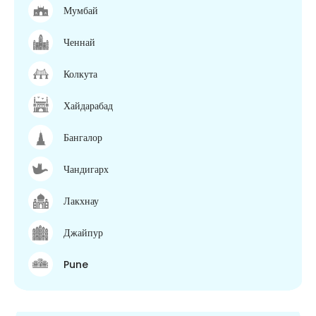
Мумбай
Ченнай
Колкута
Хайдарабад
Бангалор
Чандигарх
Лакхнау
Джайпур
Pune