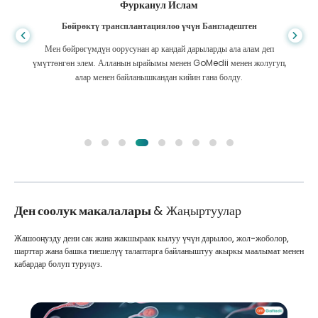
Фурканул Ислам
Бөйрөктү трансплантациялоо үчүн Бангладештен
Мен бөйрөгүмдүн оорусунан ар кандай дарыларды ала алам деп
үмүттөнгөн элем. Алланын ырайымы менен GoMedii менен жолугуп,
алар менен байланышкандан кийин гана болду.
Ден соолук макалалары
& Жаңыртуулар
Жашооңузду дени сак жана жакшыраак кылуу үчүн дарылоо, жол-жоболор,
шарттар жана башка тиешелүү талаптарга байланыштуу акыркы маалымат менен
кабардар болуп туруңуз.