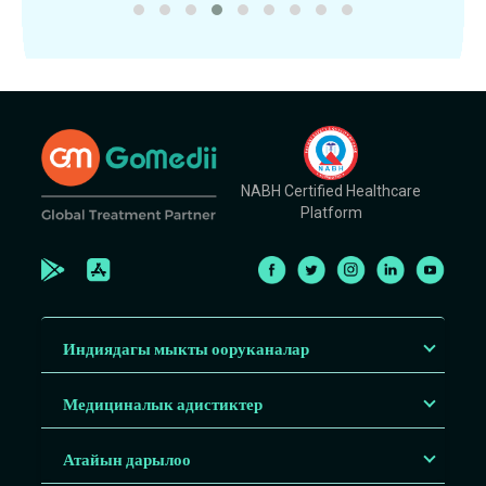
NABH Certified Healthcare
Platform
Индиядагы мыкты ооруканалар
Медициналык адистиктер
Атайын дарылоо