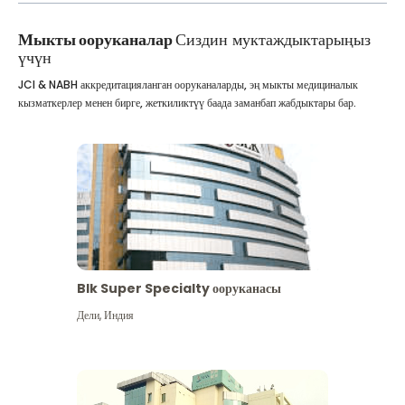
Мыкты ооруканалар
Сиздин муктаждыктарыңыз
үчүн
JCI & NABH аккредитацияланган ооруканаларды, эң мыкты медициналык
кызматкерлер менен бирге, жеткиликтүү баада заманбап жабдыктары бар.
Blk Super Specialty ооруканасы
Дели
,
Индия