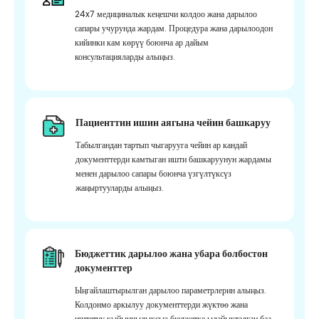
24x7 медициналык кеңешчи колдоо жана дарылоо
сапары учурунда жардам. Процедура жана дарылоодон
кийинки кам көрүү боюнча ар дайым
консультацияларды алыңыз.
Пациенттин ишин аягына чейин башкаруу
Табылгандан тартып чыгарууга чейин ар кандай
документтерди камтыган ишти башкаруунун жардамы
менен дарылоо сапары боюнча үзгүлтүксүз
жаңыртууларды алыңыз.
Бюджеттик дарылоо жана убара болбостон
документтер
Ыңгайлаштырылган дарылоо параметрлерин алыңыз.
Колдонмо аркылуу документтерди жүктөө жана
иштетүү кыйынчылыксыз бюджетке ылайыкталган баа