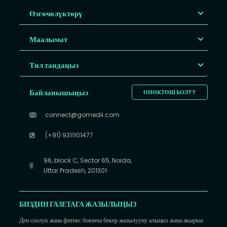
Өзгөчөлүктөрү
Маалымат
Тил тандаңыз
Байланышыңыз
ӨНӨКТӨШ БОЛУУ
connect@gomedii.com
(+91) 9311101477
96, block C, Sector 65, Noida,
Uttar Pradesh, 201301
БИЗДИН ГАЗЕТАГА ЖАЗЫЛЫҢЫЗ
Ден соолук жана фитнес боюнча бекер жазылууну алыңыз жана акыркы