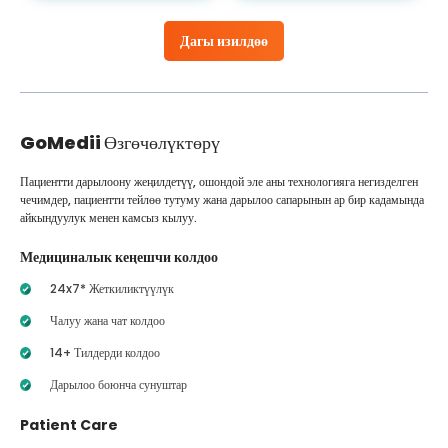
Дагы изилдөө
GoMedii
Өзгөчөлүктөрү
Пациентти дарылоону жеңилдетүү, ошондой эле аны технологияга негизделген
чечимдер, пациентти тейлөө тутуму жана дарылоо сапарынын ар бир кадамында
айкындуулук менен камсыз кылуу.
Медициналык кеңешчи колдоо
24x7* Жеткиликтүүлүк
Чалуу жана чат колдоо
14+ Тилдерди колдоо
Дарылоо боюнча сунуштар
Patient Care