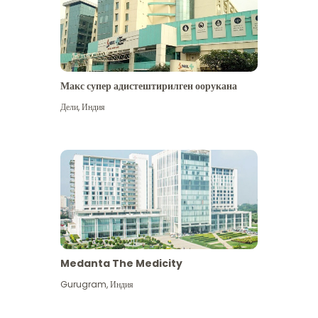
Макс супер адистештирилген оорукана
Дели
,
Индия
Medanta The Medicity
Gurugram
,
Индия