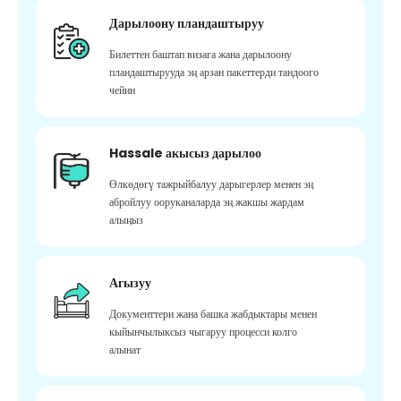
Дарылоону пландаштыруу
Билеттен баштап визага жана дарылоону
пландаштырууда эң арзан пакеттерди тандоого
чейин
Hassale акысыз дарылоо
Өлкөдөгү тажрыйбалуу дарыгерлер менен эң
абройлуу ооруканаларда эң жакшы жардам
алыңыз
Агызуу
Документтери жана башка жабдыктары менен
кыйынчылыксыз чыгаруу процесси колго
алынат