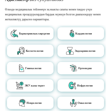
Өлкөдө медициналык тейлөөнүн эң мыкты сапаты менен тандоо үчүн
медициналык процедуралардын бардык мүмкүн болгон диапазондору менен
жеткиликтүү дарылоо варианттары.
Бариатриялык хирургия
Кардиология
Косметология
Эндокринология
Гинекология
Ортопедия
ЭКУ жана төрөт
Нефрология
Неврология
Онкология