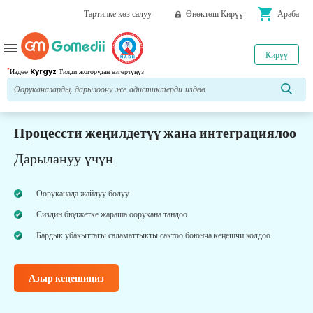
shopping_cart
Тартипке көз салуу
Өнөктөш Кирүү
Араба
menu
Кирүү
*
Издөө
Kyrgyz
Тилди жогорудан өзгөртүңүз.
Процессти жеңилдетүү жана интеграциялоо
Дарылануу үчүн
Ооруканада жайлуу болуу
Сиздин бюджетке жараша оорукана тандоо
Бардык убакыттагы саламаттыкты сактоо боюнча кеңешчи колдоо
Азыр кеңешиңиз