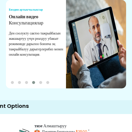
Биздин артыкчылыктар
Б
Онлайн видео
К
Консультациялар
К
Ден соолукту сактоо тажрыйбасын
Б
жакшыртуу үчүн реалдуу убакыт
к
режиминде дарылоо боюнча эң
с
тажрыйбалуу дарыгерлерибиз менен
ж
онлайн консультация.
ж
ons
тизе
Алмаштыруу
*
Пакеттин башталышы
$3500