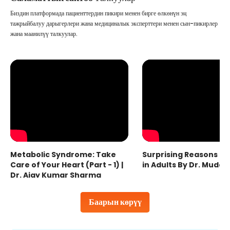
Биздин платформада пациенттердин пикири менен бирге өлкөнүн эң
тажрыйбалуу дарыгерлери жана медициналык эксперттери менен сын-пикирлер
жана маанилүү талкуулар.
Metabolic Syndrome: Take
Surprising Reasons fo
Care of Your Heart (Part - 1) |
in Adults By Dr. Mudas
Dr. Ajay Kumar Sharma
Баарын көрүү