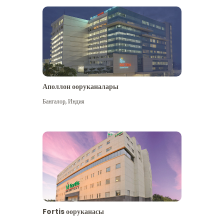
Аполлон ооруканалары
Көбүрөөк көрүү
Бангалор
,
Индия
Fortis ооруканасы