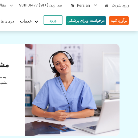
ورود شریک
صدا زدن
(+91) 9311101477
مقالات بهداشتی
Persian
ورود
keyboard_arrow_down
برآورد کنید
درخواست ویزای پزشکی
درمان ها
خدمات
یای ما
ها
مشا
رابطه
به ط
راقبت
پشتیب