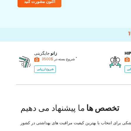
اکنون مشورت کنید
15000+
Ha
HI
زانو
جایگزینی
*
$3500
شروع بسته در
بی
شروع ارزیابی
تخصص ها
ما پیشنهاد می دهیم