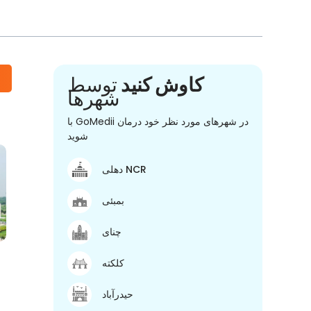
کاوش کنید
توسط
شهرها
با GoMedii در شهرهای مورد نظر خود درمان
شوید
دهلی NCR
بمبئی
چنای
کلکته
حیدرآباد