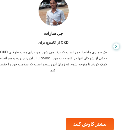
چی سارات
از کامبوج برای CKD
، وقتی
CKD یک بیماری مادام العمر است که بدتر می شود. من برای مدت طولانی
ی رفتن
از آن رنج بردم و سرانجام GoMedii و یکی از شرکای آنها در کامبوج به م
یکی از
کمک کردند تا متوجه شوم که زمان آن رسیده است که سلامت خود را حفظ
کنم.
بیشتر کاوش کنید