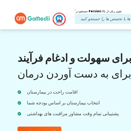
*
تغییر زبان از بالا
Persian
جستجو در
مزایای ما
رای سهولت و ادغام فرآیند
بعد از درمان
پیگیری
مراقبت
رای به دست آوردن درمان
با تیم ما که همیشه به مشکلات شما رسیدگی می
کند، پشتیبانی پزشکی و بیمار را 24x7 دریافت
اقامت راحت در بیمارستان
کنید. به روز رسانی منظم در مورد نیازهای درمانی
شما.
انتخاب بیمارستان بر اساس بودجه شما
پشتیبانی تمام وقت مشاور مراقبت های بهداشتی