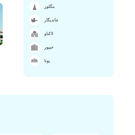
بنگلور
چاندیگار
لاکناو
جیپور
پونا