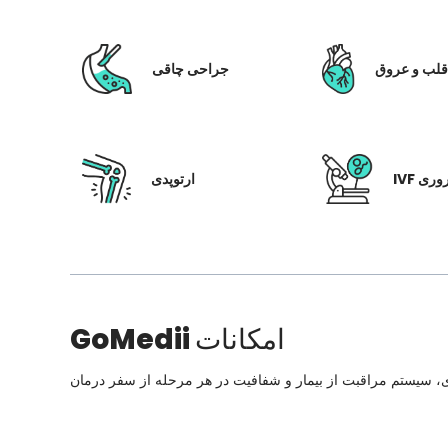
لب و عروق
جراحی چاقی
 باروری
ارتوپدی
امکانات
GoMedii