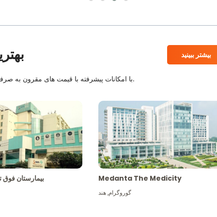
بهتری
بیشتر ببینید
بیمارستان های معتبر JCI و NABH با امکانات پیشرفته با قیمت های مقرون به صرفه همراه با بهترین کادر پزشکی.
Medanta The Medicity
بیمارستان فو
گوروگرام
,
هند