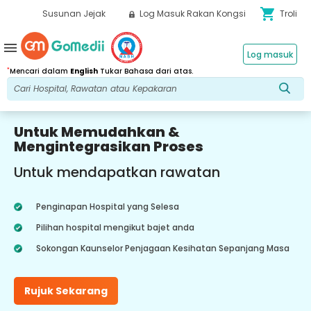
shopping_cart
Susunan Jejak
Log Masuk Rakan Kongsi
Troli
menu
Log masuk
*
Mencari dalam
English
Tukar Bahasa dari atas.
Untuk Memudahkan &
Mengintegrasikan Proses
Untuk mendapatkan rawatan
Penginapan Hospital yang Selesa
Pilihan hospital mengikut bajet anda
Sokongan Kaunselor Penjagaan Kesihatan Sepanjang Masa
Rujuk Sekarang