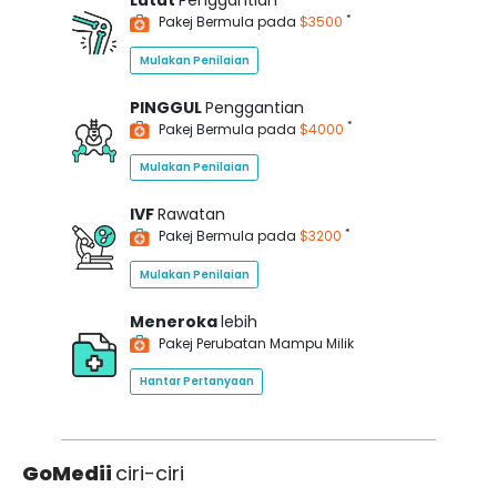
Lutut
Penggantian
*
Pakej Bermula pada
$3500
Mulakan Penilaian
PINGGUL
Penggantian
*
Pakej Bermula pada
$4000
Mulakan Penilaian
IVF
Rawatan
*
Pakej Bermula pada
$3200
Mulakan Penilaian
Meneroka
lebih
Pakej Perubatan Mampu Milik
Hantar Pertanyaan
GoMedii
ciri-ciri