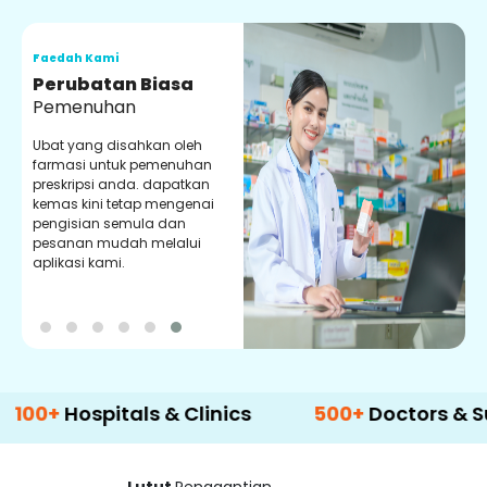
Faedah Kami
F
Perubatan Biasa
Pemenuhan
Ubat yang disahkan oleh
P
farmasi untuk pemenuhan
d
preskripsi anda. dapatkan
y
kemas kini tetap mengenai
p
pengisian semula dan
m
pesanan mudah melalui
aplikasi kami.
0+
Hospitals & Clinics
500+
Doctors & Surg