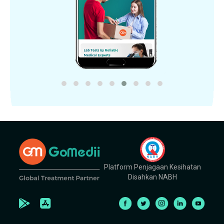
Platform Penjagaan Kesihatan
Disahkan NABH